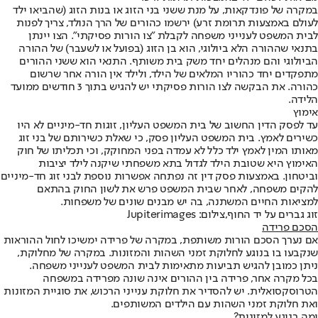
במקרה של פונדקאות, על מנת ששני בני הזוג או בנות הזוג (שהביאו ילד
לעולם באמצעות תרומת זרע) ירשמו כהורים של הרך הנולד, צריך לפנות
לבית המשפט לענייני משפחה לקבלת "צו הורות פסיקתי". הצו יינתן
בתנאי שההורה הלא ביולוגי, הוא בן הזוג (בפועל או לשעבר) של ההורה
הביולוגי והם מנהלים יחד משק בית משותף. התנאי הוא ששני ההורים
מתפקדים יחד כהוריו המלאים של הילד, ולילד אין הורה אחר שרשום
כהורה. את הבקשה לצו הורות פסיקתי יש להגיש בתוך 3 חודשים ממועד
הלידה.
אימוץ
עד לפסק הדין החשוב של בית המשפט העליון, זוגות חד-מיניים לא היו
כשירים לאמץ. בית המשפט העליון פסק, כי שאלת כשירותם של בני זוג
מאותו המין לאמץ ילד כלל לא עמדה בפני המחוקק, וכי תכליתו של חוק
האימוץ היא שטובת הילד לגדול בתא משפחתי שיקנה לילד יציבות
וביטחון. באמצעות פסק דין זה נפתחה אפשרות נוספת לבני זוג חד-מיניים
להקים משפחה, לאחר שבית המשפט פרש את לשון החוק בהתאם
למציאות החיים המשתנה, בה יש מבנים שונים של משפחות.
זוג גברים על יד החוף,צילום: Jupiterimages
הסכם פרידה
אם נערך הסכם הורות משותפת, במקרה של פרידה ימשיכו לחול ההוראות
שנקבעו בו בנוגע לחלוקת זמני השהות והמזונות. במקרה של מחלוקת,
ניתן כמובן להגיש תביעות מתאימות לבית המשפט לענייני משפחה.
בכל מקרה אחר, פרידה בין ההורים אינה שונה מפרידה במשפחה
הטרוסקסואלית. יש להסדיר את חלוקת ענייני הרכוש, את סוגיית המזונות
ואת חלוקת זמני השהות עם הילדים המשותפים.
ומה בנוגע למזונות
?