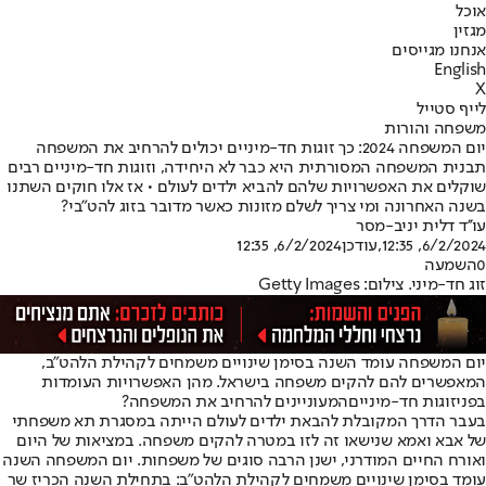
אוכל
מגזין
אנחנו מגייסים
English
X
לייף סטייל
משפחה והורות
יום המשפחה 2024: כך זוגות חד-מיניים יכולים להרחיב את המשפחה
תבנית המשפחה המסורתית היא כבר לא היחידה, וזוגות חד-מיניים רבים
שוקלים את האפשרויות שלהם להביא ילדים לעולם • אז אלו חוקים השתנו
בשנה האחרונה ומי צריך לשלם מזונות כאשר מדובר בזוג להט"בי?
עו''ד דלית יניב-מסר
6/2/2024, 12:35
,עודכן
6/2/2024, 12:35
0
השמעה
זוג חד-מיני. צילום: Getty Images
יום המשפחה עומד השנה בסימן שינויים משמחים לקהילת הלהט"ב,
המאפשרים להם להקים משפחה בישראל. מהן האפשרויות העומדות
בפני
זוגות חד-מיניים
המעוניינים להרחיב את המשפחה?
בעבר הדרך המקובלת להבאת ילדים לעולם הייתה במסגרת תא משפחתי
של אבא ואמא שנישאו זה לזו במטרה להקים משפחה. במציאות של היום
ואורח החיים המודרני, ישנן הרבה סוגים של משפחות. יום המשפחה השנה
עומד בסימן שינויים משמחים לקהילת הלהט"ב: בתחילת השנה הכריז שר