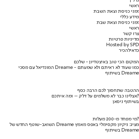
נדל"ן
ראשי
זמני כניסת וצאת השבת
מידע כללי
זמני כניסת וצאת שבת
ראשי
צרו קשר
מדיניות פרטיות
Hosted by SPD
כדאי
להכיר
המקום הכי טוב באיצטדיון - שלכם
המונדיאל עם מסכי Dreame - כמו שעוד לא ראיתם ולא שמעתם
בשיתוף Dreame
ההטבה שתחסוך לכם הרבה כסף
אצלינו כבר לא משלמים על דלק – ומה איתכם?
בשיתוף ניסאן
מי מפחד מ-200 מעלות?
השואב-שוטף החדש של Dreame מציג: ניקיון מקסימלי באפס מאמץ
בשיתוף Dreame