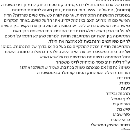
חיובו של אדם במזונות ילדיו הקטינים קם מכוח החוק לתיקון דיני משפחה
(מזונות), התשי"ט- 1959. חוק המזונות, נותן מענה לסוגיית המזונות
במסגרת המשפחה המסורתית, אך מה קורה כששתי נשים נפרדות? הדין
האישי מכוחו מחויב האב במזונות ילדיו, אינו חל על נשים. באחד המקרים
כאשר בית המשפט נדרש להכריע בסוגיה זו, הוא בחן את הקשר בין הנשים
לא על פי הדין האישי אלא מכוח דיני החוזים. בית המשפט בחן האם
התקיימה בין השתיים התחייבות חוזית, למרות שהן לא חתמו על הסכם
לחיים משותפים והנתבעת לא אימצה את הילד.
התחייבות חוזית יכולה להתקיים גם בעל פה או בדרך של התנהגות. בסופו
של יום בית המשפט חייב את האם הלא ביולוגית בתשלום מזונות. האמור
יחול בהתאמה ובשינויים הנדרשים גם על אבא ואבא.
עו"ד דלית יניב מסר, מומחית לדיני משפחה
טעינו? נתקן! אם מצאתם טעות בכתבה, נשמח שתשתפו אותנו
הורות
הקהילה הגאה
חוק הפונדקאות
להטבים
משפחה
מדורים
ספורט
דעות
תרבות ובידור
לייף סטייל
הורוסקופ
שישבת
סוף שבוע
כדאי להכיר
סיפור המשק הישראלי