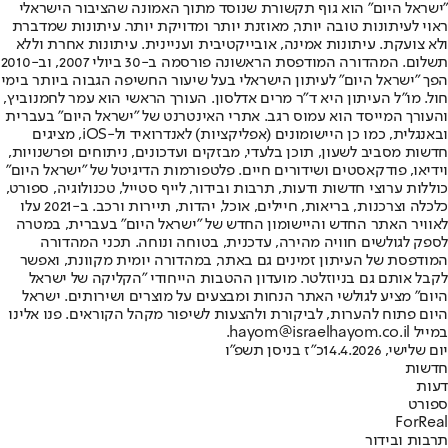
"ישראל היום" הוא גוף תקשורת שנוסד מתוך האמונה שהציבור הישראלי
ראוי לעיתונות טובה יותר, מאוזנת יותר ומדויקת יותר. עיתונות שמדברת
ולא צועקת. עיתונות אמינה, אובייקטיבית ועניינית. עיתונות אחרת וללא
תשלום. המהדורה המודפסת הראשונה פורסמה ב-30 ביולי 2007, וב-2010
הפך "ישראל היום" לעיתון הישראלי בעל שיעור החשיפה הגבוה ביותר בימי
חול. מו"ל העיתון היא ד"ר מרים אדלסון. העורך הראשי הוא עמר לחמנוביץ,
והעורך המייסד הוא עמוס רגב. אתרי האינטרנט של "ישראל היום" בעברית
ובאנגלית, כמו כן היישומונים (אפליקציות) לאנדרואיד ול-iOS, מציגים
חדשות מסביב לשעון, תוכן בלעדי, מבזקים ועדכונים, ניתוחים ופרשנויות,
וידיאו, פודקאסטים ושידורים חיים. פלטפורמות הדיגיטל של "ישראל היום"
כוללות ערוצי חדשות ודעות, תרבות ובידור, לייף סטייל, טכנולוגיה, ספורט,
כלכלה וצרכנות, בריאות, חיילים, אוכל, יהדות, תיירות ורכב. ב-2021 עלו
לאוויר האתר החדש והיישומון החדש של "ישראל היום" בעברית, במטרה
לספק לגולשים חוויה מהירה, עדכנית, בטוחה ונוחה. תכני המהדורה
המודפסת של העיתון זמינים גם באתר, במהדורה יומית מקוונת, ואפשר
לקבל אותם גם בניוזלטר. מועדון ההטבות הייחודי "הקליקה של ישראל
היום" מציע לגולשי האתר הנחות ומבצעים על מוצרים ושירותים. ישראל
היום פתוח להערות, לביקורת ולהצעות לשיפור מקהל הקוראים. פנו אלינו
במייל hayom@israelhayom.co.il.
יום שלישי, 14.4.2026
כ"ז בניסן תשפ"ו
חדשות
דעות
ספורט
ForReal
תרבות ובידור