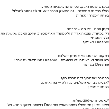
בזמן שהצפון נאבק, הסיוע הגיע מכיוון מפתיע
בעלי עסקים מספרים - זה המענק הכספי שעוזר לנו לחזור למסלול
בשיתוף מזרחי טפחות
נקיון פסח - לא מה שהכרתם
דק במיוחד, עוצמה אדירה ולא מפחד מאף מכשול: שואב האבק שמשנה את
כללי המשחק
בשיתוף Dreame
המקום הכי טוב באיצטדיון - שלכם
המונדיאל עם מסכי Dreame - כמו שעוד לא ראיתם ולא שמעתם
בשיתוף Dreame
ההטבה שתחסוך לכם הרבה כסף
אצלינו כבר לא משלמים על דלק – ומה איתכם?
בשיתוף ניסאן
מי מפחד מ-200 מעלות?
השואב-שוטף החדש של Dreame מציג: ניקיון מקסימלי באפס מאמץ