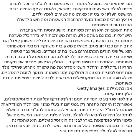
הבריאות
אוריאל בוסו
, על מתווה חדש במסגרתו להט"בים יוכלו להביא
ילדים לעולם באמצעות פונדקאית בישראל, ולאחרונה אף הוחלט בבית
המשפט העליון כי בני זוג מאותו מין כשירים לאמץ ילדים.
אז איך נערכים מבעוד מועד להרחבת המשפחה ומה חשוב לדעת?
הסכם הורות משותפת
אחת האופציות היא הורות משותפת, מושג יחסית חדש בחברה
הישראלית, כמו גם בעולם כולו. הורות משותפת היא בדרך כלל מערכת
יחסים בין גבר ואישה, המשמשים כהורים ביולוגיים לילד משותף, אבל הם
אינם חיים כבני זוג ואינם מנהלים משק בית משותף. המבנה המשפחתי
הוא של שני הורים המתגוררים בשני בתים נפרדים. כאשר גבר ואישה
שאינם בני זוג רוצים להביא יחד ילד לעולם, הם חותמים על הסכם הורות
משותפת. ההסכם בנוי משני חלקים – החלק הראשון מסדיר את תקופת
ההריון ועד ללידה, והחלק השני מסדיר את מה שקורה מהרגע שהילד נולד
ומתייחס לסוגיית המזונות ולחלוקת זמני השהות. בנוסף לזוגות להט"ביים,
יש לא מעט זוגות הטרוסקסואלים המביאים ילדים לעולם באמצעות הורות
משותפת.
אב ובתו,צילום: Getty Images
הליך פונדקאות
עוד לפני שנקבע כי המדינה תממן הליך
פונדקאות
לזוגות הומוסקסואלים,
אפשרות זו הייתה פתוחה רק בפני זוגות בעלי ממון, שכן הליך הפונדקאות
שהתנהל בחו"ל היה יקר ביותר והביא לכך, שזוגות להט"ביים רבים נאלצו
לוותר על החלום להביא ילד לעולם, בשל העלות הגבוהה. המשמעות של
מימון הליך פונדקאות בארץ לבני זוג הומוסקסואליים, היא שהמדינה
מכירה במבנה המשפחה של אבא ואבא, כאשר לרוב בנות זוג מאותו מין,
מביאות לעולם ילד באמצעות תרומת זרע.