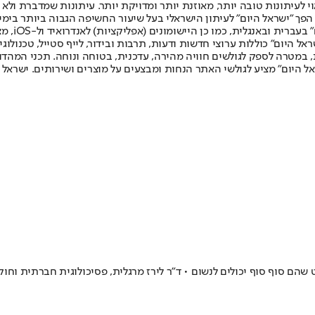
לעיתונות טובה יותר, מאוזנת יותר ומדויקת יותר. עיתונות שמדברת ולא צ
שלום. המהדורה המודפסת הראשונה פורסמה ב-30 ביולי 2007, וב-2010 הפך "ישראל היום" לעיתון הישראלי בעל שי
לחמנוביץ,
ל היום" כוללות ערוצי חדשות ודעות, תרבות ובידור, לייף סטייל, טכנולוגיה
ברית, במטרה לספק לגולשים חוויה מהירה, עדכנית, בטוחה ונוחה. תכני המה
ל היום" מציע לגולשי האתר הנחות ומבצעים על מוצרים ושירותים. ישראל 
ם סוף סוף יכולים לנשום • ד"ר לירז מרגלית, פסיכולוגית חברתית וחוקר