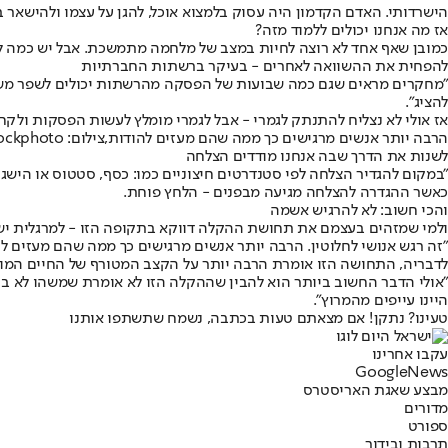
הישרדותי. האדם הקדמון היה עסוק בלמצוא אוכל, להגן על עצמו ולהישאר ב
אז מה אנחנו יכולים ללמוד מזה?
כמובן שאף אחד לא רוצה לחיות במצב של מלחמה מתמשכת. אבל יש כמה ל
להפחית את ההשוואה לאחרים - בעיקר ברשתות החברתיות
"מחקרים מראים שגם כמה שבועות של הפסקה מהרשתות יכולים לשפר משמע
להציג".
אז אולי לא נצליח להתנתק לגמרי - אבל לגמרי מומלץ לעשות הפסקות ולקח
הרבה יותר אנשים מרגישים כך ממה שהם מעזים להודות,צילום: istockphoto
לשנות את הדרך שבה אנחנו מודדים הצלחה
"במקום להגדיר הצלחה לפי סטנדרטים חיצוניים כמו: כסף, סטטוס או הישג
כאשר ההגדרה להצלחה מגיעה מבפנים - הלחץ פוחת.
והכי חשוב: לא להרגיש אשמה
ולמי שמזהים בעצמם את תחושת ההקלה דווקא בתקופה הזו - למרגלית יש 
"זה רגש אנושי לחלוטין. הרבה יותר אנשים מרגישים כך ממה שהם מעזים לה
לדבריה, התחושה הזו אומרת הרבה יותר על הקצב המטורף של החיים המוד
"אולי הדבר החשוב ביותר הוא להבין שההקלה הזו לא אומרת שמשהו לא בסד
היינו עייפים מהמרוץ".
טעינו? נתקן! אם מצאתם טעות בכתבה, נשמח שתשתפו אותנו
עקבו אחרינו
G
o
o
g
l
e
News
מבצע שאגת הארי
סטרס
מדורים
ספורט
תרבות ובידור