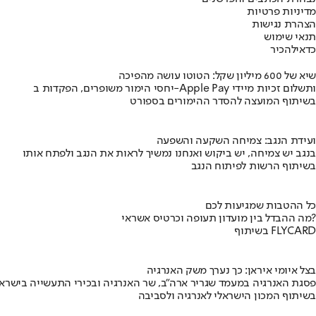
מדיניות פרטיות
הצהרת נגישות
תנאי שימוש
כדאי
להכיר
שיא של 600 מיליון שקל: הטוטו עושה מהפיכה
יחסי הימור משופרים, הפקדות ב-Apple Pay ותשלום זכיות מיידי
בשיתוף המועצה להסדר ההימורים בספורט
ועידת הנגב: צמיחה השקעה והשפעה
בנגב יש צמיחה, יש ביקוש ואנחנו נמשיך לראות את הנגב ולפתח אותו
בשיתוף הרשות לפיתוח הנגב
כל ההטבות שמגיעות לכם
מה ההבדל בין מועדון תעופה וכרטיס אשראי?
בשיתוף FLYCARD
בצל איומי איראן: כך נערך משק האנרגיה
פסגת האנרגיה במעמד שגריר ארה"ב, שר האנרגיה ובכירי התעשייה בישראל
בשיתוף המכון הישראלי לאנרגיה ולסביבה