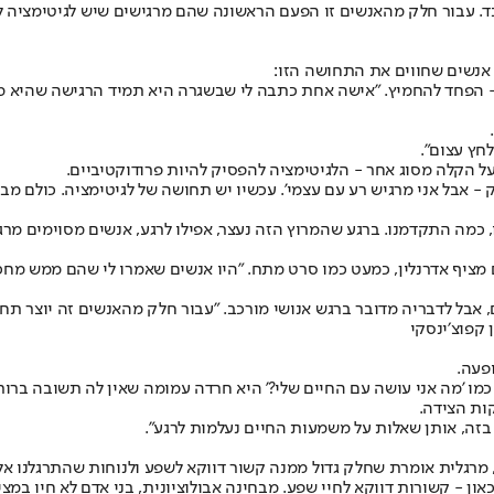
 עבור חלק מהאנשים זו הפעם הראשונה שהם מרגישים שיש לגיטימציה להו
 אנשים שחווים את התחושה הזו:
 - הפחד להחמיץ. "אישה אחת כתבה לי שבשגרה היא תמיד הרגישה שהיא מ
לחץ עצום".
 הקלה מסוג אחר - הלגיטימציה להפסיק להיות פרודוקטיביים.
 - אבל אני מרגיש רע עם עצמי'. עכשיו יש תחושה של לגיטימציה. כולם מב
 כמה התקדמנו. ברגע שהמרוץ הזה נעצר, אפילו לרגע, אנשים מסוימים מרג
מציף אדרנלין, כמעט כמו סרט מתח. "היו אנשים שאמרו לי שהם ממש מחכים
, אבל לדבריה מדובר ברגש אנושי מורכב. "עבור חלק מהאנשים זה יוצר 
 קפוצ׳ינסקי
פעה.
כמו 'מה אני עושה עם החיים שלי?' היא חרדה עמומה שאין לה תשובה ברורה
ות הצידה.
 בזה, אותן שאלות על משמעות החיים נעלמות לרגע".
 מרגלית אומרת שחלק גדול ממנה קשור דווקא לשפע ולנוחות שהתרגלנו אל
ון - קשורות דווקא לחיי שפע. מבחינה אבולוציונית, בני אדם לא חיו במצ