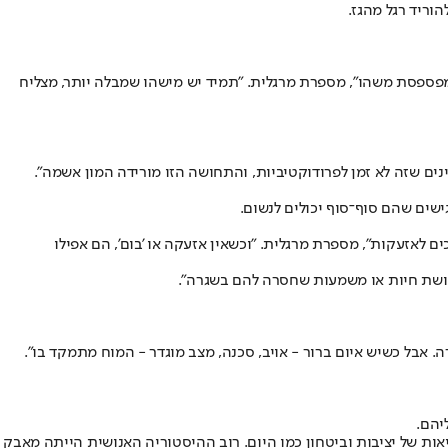
ריד רגל מהגז.
פספסת משהו", מספרת מרגלית. "תמיד יש מישהו שמבלה יותר, מצליח
ינים שזה לא זמן לפרודוקטיביות, והתחושה הזו מורידה המון אשמה".
ישים שהם סוף־סוף יכולים לנשום.
 לאזעקות", מספרת מרגלית. "וכשאין אזעקה או 'בום', הם אפילו
תחושת חיות או משמעות שחסרה להם בשגרה".
. אבל כשיש איום ברור - אויב, סכנה, מצב מוגדר - המוח מתמקד בו".
יהם.
יאות של יציבות וביטחון כמו היום. רוב ההיסטוריה האנושית הייתה מאבק