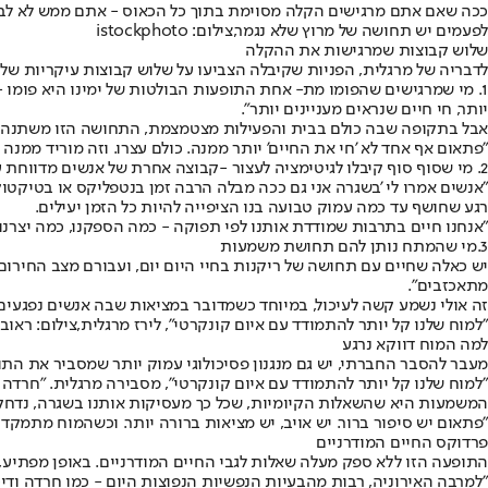
ככה שאם אתם מרגישים הקלה מסוימת בתוך כל הכאוס - אתם ממש לא לבד.
לפעמים יש תחושה של מרוץ שלא נגמר,צילום: istockphoto
שלוש קבוצות שמרגישות את ההקלה
לדבריה של מרגלית, הפניות שקיבלה הצביעו על שלוש קבוצות עיקריות של
1. מי שמרגישים שהפומו מת
- אחת התופעות הבולטות של ימינו היא פומו
יותר, חי חיים שנראים מעניינים יותר".
אבל בתקופה שבה כולם בבית והפעילות מצטמצמת, התחושה הזו משתנה.
"פתאום אף אחד לא 'חי את החיים' יותר ממנה. כולם עצרו. וזה מוריד ממנה 
2. מי שסוף סוף קיבלו לגיטימציה לעצור -
קבוצה אחרת של אנשים מדווחת על
"אנשים אמרו לי 'בשגרה אני גם ככה מבלה הרבה זמן בנטפליקס או בטיקטוק
רגע שחושף עד כמה עמוק טבועה בנו הציפייה להיות כל הזמן יעילים.
"אנחנו חיים בתרבות שמודדת אותנו לפי תפוקה - כמה הספקנו, כמה יצרנו,
3.
מי שהמתח נותן להם תחושת משמעות
יש כאלה שחיים עם תחושה של ריקנות בחיי היום יום, ועבורם מצב החירום 
מתאכזבים".
זה אולי נשמע קשה לעיכול, במיוחד כשמדובר במציאות שבה אנשים נפגעים
"למוח שלנו קל יותר להתמודד עם איום קונקרטי", לירז מרגלית,צילום: ראובן
למה המוח דווקא נרגע
מעבר להסבר החברתי, יש גם מנגנון פסיכולוגי עמוק יותר שמסביר את התו
"למוח שלנו קל יותר להתמודד עם איום קונקרטי", מסבירה מרגלית. "חרדה 
המשמעות היא שהשאלות הקיומיות, שכל כך מעסיקות אותנו בשגרה, נדחק
"פתאום יש סיפור ברור. יש אויב, יש מציאות ברורה יותר. וכשהמוח מתמקד
פרדוקס החיים המודרניים
התופעה הזו ללא ספק מעלה שאלות לגבי החיים המודרניים. באופן מפתיע,
"למרבה האירוניה, רבות מהבעיות הנפשיות הנפוצות היום - כמו חרדה ודיכא