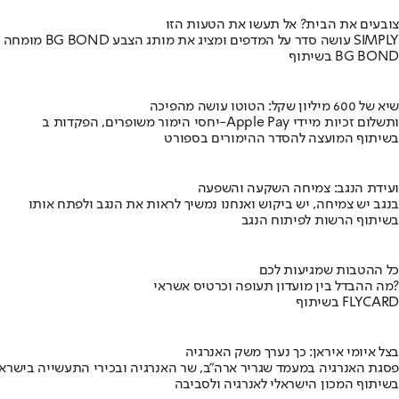
צובעים את הבית? אל תעשו את הטעות הזו
מומחה BG BOND עושה סדר על המדפים ומציג את מותג הצבע SIMPLY
בשיתוף BG BOND
שיא של 600 מיליון שקל: הטוטו עושה מהפיכה
יחסי הימור משופרים, הפקדות ב-Apple Pay ותשלום זכיות מיידי
בשיתוף המועצה להסדר ההימורים בספורט
ועידת הנגב: צמיחה השקעה והשפעה
בנגב יש צמיחה, יש ביקוש ואנחנו נמשיך לראות את הנגב ולפתח אותו
בשיתוף הרשות לפיתוח הנגב
כל ההטבות שמגיעות לכם
מה ההבדל בין מועדון תעופה וכרטיס אשראי?
בשיתוף FLYCARD
בצל איומי איראן: כך נערך משק האנרגיה
פסגת האנרגיה במעמד שגריר ארה"ב, שר האנרגיה ובכירי התעשייה בישראל
בשיתוף המכון הישראלי לאנרגיה ולסביבה