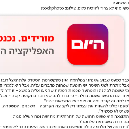
0
השמעה
סוף סוף לא צריך להוכיח כלום. צילום: istockphoto
כבר כמעט שבוע שאנחנו במלחמה ואין ספק
שרמת הסטרס עלתה
אצל רובנ
אבל מתחת לפני השטח יש תופעה שפחות מדברים עליה, אבל היא לגמרי קיי
מי ששמה לב לזה והופתעה מכמות הפניות שהגיעו אליה בנושא - זו ד"ר לירז
אחד הם הרגישו אשמה גדולה - כי ברור להם שמדובר בתקופה קשה - אבל מ
אז למה זה קורה ומה זה אומר על המציאות שלנו?
"פעם יכולנו להשוות את עצמנו רק לקבוצה הקרובה - השכנים, המשפחה, ה
פשוט לא מספיק".
התוצאה היא פשוט תחושה של תחרותיות מתישה ומרוץ שלא נגמר.
מה קורה כשפורצת מלחמה?
"בתקופה של מלחמה כולם נמצאים באותו מצב רגשי. האיום כבר לא פנימי - ה