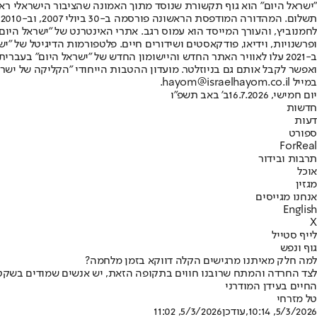
"ישראל היום" הוא גוף תקשורת שנוסד מתוך האמונה שהציבור הישראלי ראוי 
ת
ופרשנויות, וידיאו, פודקאסטים ושידורים חיים. פלטפורמות הדיגיטל של "ישרא
ב-2021 עלו לאוויר האתר החדש והיישומון החדש של "ישראל היום" בע
ואפשר לקבל אותם גם בניוזלטר. מועדון ההטבות הייחודי "הקליקה של ישרא
במייל hayom@israelhayom.co.il.
יום חמישי, 16.7.2026
ב' באב תשפ"ו
חדשות
דעות
ספורט
ForReal
תרבות ובידור
אוכל
מגזין
אנחנו מגייסים
English
X
לייף סטייל
גוף ונפש
למה חלק מאיתנו מרגישים הקלה דווקא בזמן מלחמה?
לצד החרדה והמתח שרובנו חווים בתקופה הזאת, יש אנשים שמודים בשקט שה
החיים בעידן המודרני
טל מזרחי
5/3/2026, 10:14
,עודכן
5/3/2026, 11:02