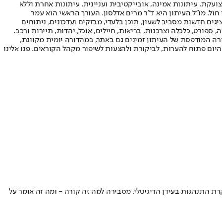
ועקת. עיתונות אמינה, אובייקטיבית ועניינית. עיתונות אחרת וללא
עור החשיפה הגבוה ביותר בימי חול. מו"ל העיתון היא ד"ר מרים אדלסון. העורך הראשי הוא עמר
 והעורך המייסד הוא עמוס רגב. אתרי האינטרנט של "ישראל היום" בעברית ובאנגלית, כמו כן היישומונים (אפליקציות) לאנדרואיד ול-iOS, מציגים חדשות מסביב לשעון, תוכן בלעדי, מבזקים ועדכונים, ניתוחים
, ספורט, כלכלה וצרכנות, בריאות, חיילים, אוכל, יהדות, תיירות ורכב.
דורה המודפסת של העיתון זמינים גם באתר, במהדורה יומית מקוונת,
היום פתוח להערות, לביקורת ולהצעות לשיפור מקהל הקוראים. פנו אלינו
ת התנהגות בעידן הדיגיטלי, מסבירה למה זה קורה - ומה זה אומר על