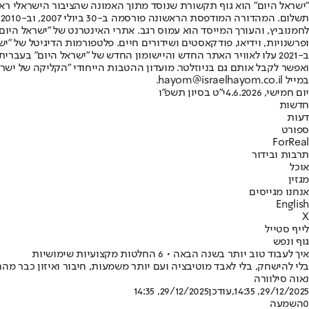
"ישראל היום" הוא גוף תקשורת שנוסד מתוך האמונה שהציבור הישראלי ראוי 
ת
ופרשנויות, וידיאו, פודקאסטים ושידורים חיים. פלטפורמות הדיגיטל של "ישרא
ב-2021 עלו לאוויר האתר החדש והיישומון החדש של "ישראל היום" בע
ואפשר לקבל אותם גם בניוזלטר. מועדון ההטבות הייחודי "הקליקה של ישרא
במייל hayom@israelhayom.co.il.
יום חמישי, 4.6.2026
י"ט בסיון תשפ"ו
חדשות
דעות
ספורט
ForReal
תרבות ובידור
אוכל
מגזין
אנחנו מגייסים
English
X
לייף סטייל
גוף ונפש
איך לעבוד טוב יותר בשנה הבאה • 6 החלטות מקצועיות שימושיות
בלי להישחק, בלי לאבד מוטיבציה ועם יותר משמעות, חיבור ואיזון כבר 
נאוה סילוורה
29/12/2025, 14:35
,עודכן
29/12/2025, 14:35
0
השמעה