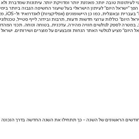
לעיתונות טובה יותר, מאוזנת יותר ומדויקת יותר. עיתונות שמדברת ולא צ
שלום. המהדורה המודפסת הראשונה פורסמה ב-30 ביולי 2007, וב-2010 הפך "ישראל היום" לעיתון הישראלי בעל שי
לחמנוביץ,
ל היום" כוללות ערוצי חדשות ודעות, תרבות ובידור, לייף סטייל, טכנולוגיה
ברית, במטרה לספק לגולשים חוויה מהירה, עדכנית, בטוחה ונוחה. תכני המה
ל היום" מציע לגולשי האתר הנחות ומבצעים על מוצרים ושירותים. ישראל 
מהחודשים הראשונים של השנה - כך תתחילו את השנה החדשה בדרך הנכונה