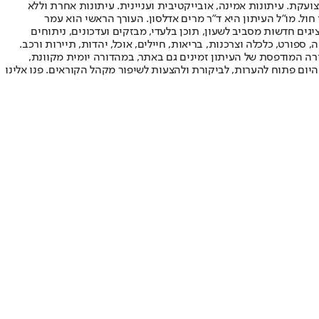
ועקת. עיתונות אמינה, אובייקטיבית ועניינית. עיתונות אחרת וללא
עור החשיפה הגבוה ביותר בימי חול. מו"ל העיתון היא ד"ר מרים אדלסון. העורך הראשי הוא עמר
 והעורך המייסד הוא עמוס רגב. אתרי האינטרנט של "ישראל היום" בעברית ובאנגלית, כמו כן היישומונים (אפליקציות) לאנדרואיד ול-iOS, מציגים חדשות מסביב לשעון, תוכן בלעדי, מבזקים ועדכונים, ניתוחים
, ספורט, כלכלה וצרכנות, בריאות, חיילים, אוכל, יהדות, תיירות ורכב.
דורה המודפסת של העיתון זמינים גם באתר, במהדורה יומית מקוונת,
היום פתוח להערות, לביקורת ולהצעות לשיפור מקהל הקוראים. פנו אלינו