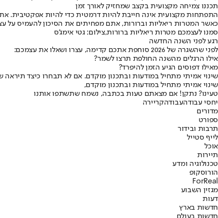
תכננו צמיחה מקצועית בקצב שמחזיק לאורך זמן
התפתחות מקצועית אינה חייבת להיות דרמטית כדי להיות אפקטיבית. אתם
כאשר המטרות ריאליות וברורות, אתם מפחיתים את הסיכון להעמיס על עצ
סמנו לעצמכם מטרות ריאליות ברורות,צילום: גטי אימג'ס
רגע לפני השנה החדשה
לפני שהשגרה של 2026 סוחפת אתכם קדימה, עצרו ושאלו את עצמכם:
אילו הרגלים מהשנה החולפת תרצו לשמר?
מאילו דפוסים הגיע הזמן להיפרד?
שינוי אמיתי מתחיל במודעות ובתכנון מוקדם. אם לא תבחרו כיצד תיראה 
שינוי אמיתי מתחיל במודעות ובתכנון מוקדם,
טעינו? נתקן! אם מצאתם טעות בכתבה, נשמח שתשתפו אותנו
יחסי עבודה
עבודה
קריירה
מדורים
ספורט
תרבות ובידור
לייף סטייל
אוכל
תיירות
טכנולוגיה ומדע
הורוסקופ
ForReal
מגזין השבוע
דעות
חדשות בארץ
חדשות בעולם