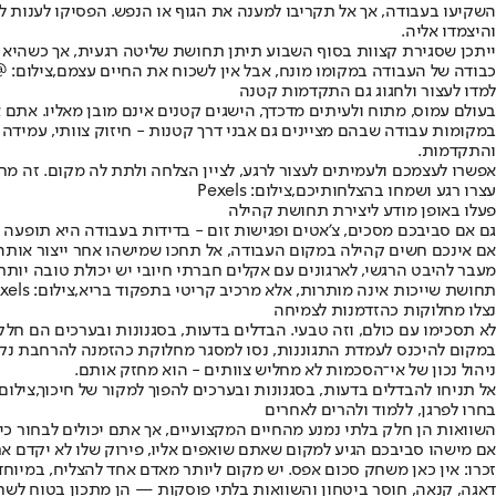
השקיעו בעבודה, אך אל תקריבו למענה את הגוף או הנפש. הפסיקו לענות ל
והיצמדו אליה.
ייתכן שסגירת קצוות בסוף השבוע תיתן תחושת שליטה רגעית, אך כשהיא ה
כבודה של העבודה במקומו מונח, אבל אין לשכוח את החיים עצמם,צילום: @reepik
למדו לעצור ולחגוג גם התקדמות קטנה
בעולם עמוס, מתוח ולעיתים מדכדך, הישגים קטנים אינם מובן מאליו. אתם או
במקומות עבודה שבהם מציינים גם אבני דרך קטנות - חיזוק צוותי, עמידה ב
והתקדמות.
אפשרו לעצמכם ולעמיתים לעצור לרגע, לציין הצלחה ולתת לה מקום. זה מח
עצרו רגע ושמחו בהצלחותיכם,צילום: Pexels
פעלו באופן מודע ליצירת תחושת קהילה
גם אם סביבכם מסכים, צ’אטים ופגישות זום - בדידות בעבודה היא תופעה נ
אם אינכם חשים קהילה במקום העבודה, אל תחכו שמישהו אחר ייצור אותה.
מעבר להיבט הרגשי, לארגונים עם אקלים חברתי חיובי יש יכולת טובה יותר
תחושת שייכות אינה מותרות, אלא מרכיב קריטי בתפקוד בריא,צילום: Pexels
נצלו מחלוקות כהזדמנות לצמיחה
לא תסכימו עם כולם, וזה טבעי. הבדלים בדעות, בסגנונות ובערכים הם חל
במקום להיכנס לעמדת התגוננות, נסו למסגר מחלוקת כהזמנה להרחבת נקו
ניהול נכון של אי־הסכמות לא מחליש צוותים - הוא מחזק אותם.
אל תניחו להבדלים בדעות, בסגנונות ובערכים להפוך למקור של חיכוך,צילום: ettyImges
בחרו לפרגן, ללמוד ולהרים לאחרים
השוואות הן חלק בלתי נמנע מהחיים המקצועיים, אך אתם יכולים לבחור כיצ
אם מישהו סביבכם הגיע למקום שאתם שואפים אליו, פירוק שלו לא יקדם א
זכרו: אין כאן משחק סכום אפס. יש מקום ליותר מאדם אחד להצליח, במיו
דאגה, קנאה, חוסר ביטחון והשוואות בלתי פוסקות — הן מתכון בטוח לשחיקה שק