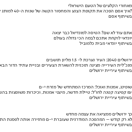
מאחורי הקלעים של הטעם הישראלי
איך אסם הפכה את תקופת הצנע והמחסור הקשה של שנות ה-40 למותג לאומי?
בשיתוף אסם
אתם עוד לא שם? הטיסה למונדיאל כבר יצאה
יונדאי לוקחת אתכם לבמה הכי גדולה בעולם
בשיתוף יונדאי מבית כלמוביל
ירושלים 2040: העיר נערכת ל- 1.5 מליון תושבים
מנכ"לית העירייה מציגה תוכנית להשארת הצעירים ובניית עתיד הדור הבא
בשיתוף עיריית ירושלים
שופינג, אמנות ואוכל: המרכז המתחדש של מזרח י-ם
קפיצה קטנה לחו"ל: טיילת חדשה, מיצגי אמנות, וכיכרות משופצות בהשקעה של 100 מיליון ₪
בשיתוף עיריית ירושלים
כך ירושלים ממציאה את עצמה מחדש
לא רק קודש – המהפכה המודרנית שעוברת י-ם מחזירה אותה לפסגת התי
בשיתוף עיריית ירושלים