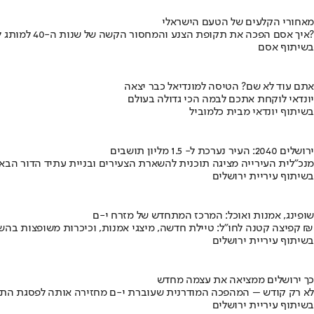
מאחורי הקלעים של הטעם הישראלי
איך אסם הפכה את תקופת הצנע והמחסור הקשה של שנות ה-40 למותג לאומי?
בשיתוף אסם
אתם עוד לא שם? הטיסה למונדיאל כבר יצאה
יונדאי לוקחת אתכם לבמה הכי גדולה בעולם
בשיתוף יונדאי מבית כלמוביל
ירושלים 2040: העיר נערכת ל- 1.5 מליון תושבים
מנכ"לית העירייה מציגה תוכנית להשארת הצעירים ובניית עתיד הדור הבא
בשיתוף עיריית ירושלים
שופינג, אמנות ואוכל: המרכז המתחדש של מזרח י-ם
קפיצה קטנה לחו"ל: טיילת חדשה, מיצגי אמנות, וכיכרות משופצות בהשקעה של 100 מיליון ₪
בשיתוף עיריית ירושלים
כך ירושלים ממציאה את עצמה מחדש
לא רק קודש – המהפכה המודרנית שעוברת י-ם מחזירה אותה לפסגת התי
בשיתוף עיריית ירושלים