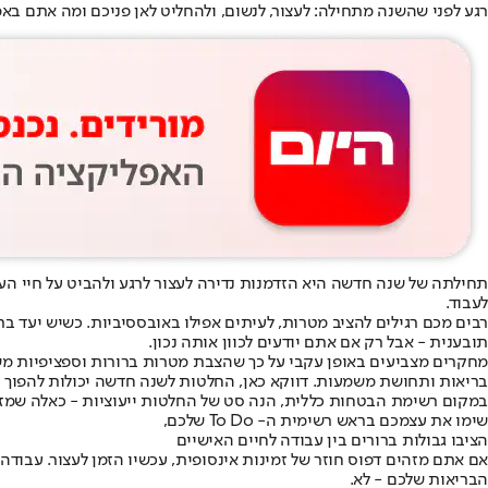
רגע לפני שהשנה מתחילה: לעצור, לנשום, ולהחליט לאן פניכם ומה אתם באמת רוצי
תחילתה של שנה חדשה היא הזדמנות נדירה לעצור לרגע ולהביט על חיי העב
לעבוד.
רבים מכם רגילים להציב מטרות, לעיתים אפילו באובססיביות. כשיש יעד 
תובענית - אבל רק אם אתם יודעים לכוון אותה נכון.
מחקרים מצביעים באופן עקבי על כך שהצבת מטרות ברורות וספציפיות משפר
בריאות ותחושת משמעות. דווקא כאן, החלטות לשנה חדשה יכולות להפוך ל
במקום רשימת הבטחות כללית, הנה סט של החלטות ייעוציות - כאלה שמזמינות אתכם לעבוד 
שימו את עצמכם בראש רשימית ה- To Do שלכם,
הציבו גבולות ברורים בין עבודה לחיים האישיים
אם אתם מזהים דפוס חוזר של זמינות אינסופית, עכשיו הזמן לעצור. עבודה 
הבריאות שלכם - לא.