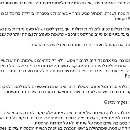
שיחות בשעות הערב, אל תשלפו את הלפטופ מהמיטה, ואל תרגישו מחויבים 
ופכת לשגרה, המחיר מגיע מהר - בעייפות מצטברת, בירידה בריכוז ובאוב
f
לי רגילים לכוון להצלחות גדולות, אך בדרך לשם יש לא מעט נקודות ציון ש
יעד ביניים או סיום פרויקט מורכב - נרשמת מעורבות גבוהה יותר של עובד
זק את המורל, מעודד חיבור ומניח בסיס להישגים הבאים.
פוצה. בני אדם זקוקים לחיבור אנושי, ולא רק לתיאום משימות. תחושת שיי
 אתם יכולים להיות היוזמים: קפה משותף, ארוחת צהריים לא פורמלית א
 לשמר עובדים. עובדים שמרגישים שייכות נוטים להיות מעורבים יותר - וב
ק בלתי נפרד מכל צוות. השאלה היא האם אתם מאפשרים להם להפוך למקור 
דת המבט. חשיפה לעמדות שונות נמצאה כמעודדת יצירתיות וחדשנות, במי
G
ד להגיב להן. הצלחה של אחרים אינה איום, אלא מקור למידה פוטנציאלי.
תכם. לעומת זאת, בקשת עצה, למידה מדפוסים שעובדים וחיקוי של התנהלו
חד בסביבה שמבוססת על שיתוף ולא על תחרות הרסנית.
טה, שמתחילה בראש ונגמרת בעייפות רגשית ומנטלית,צילום: Getty Images