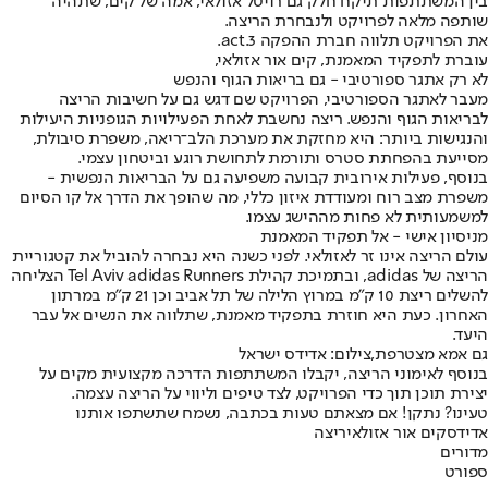
בין המשתתפות תיקח חלק גם רויטל אזולאי, אמה של קים, שתהיה
שותפה מלאה לפרויקט ולנבחרת הריצה.
את הפרויקט תלווה חברת ההפקה act.3.
עוברת לתפקיד המאמנת, קים אור אזולאי,
לא רק אתגר ספורטיבי - גם בריאות הגוף והנפש
מעבר לאתגר הספורטיבי, הפרויקט שם דגש גם על חשיבות הריצה
לבריאות הגוף והנפש. ריצה נחשבת לאחת הפעילויות הגופניות היעילות
והנגישות ביותר: היא מחזקת את מערכת הלב־ריאה, משפרת סיבולת,
מסייעת בהפחתת סטרס ותורמת לתחושת רוגע וביטחון עצמי.
בנוסף, פעילות אירובית קבועה משפיעה גם על הבריאות הנפשית -
משפרת מצב רוח ומעודדת איזון כללי, מה שהופך את הדרך אל קו הסיום
למשמעותית לא פחות מההישג עצמו.
מניסיון אישי - אל תפקיד המאמנת
עולם הריצה אינו זר לאזולאי. לפני כשנה היא נבחרה להוביל את קטגוריית
הריצה של adidas, ובתמיכת קהילת Tel Aviv adidas Runners הצליחה
להשלים ריצת 10 ק"מ במרוץ הלילה של תל אביב וכן 21 ק"מ במרתון
האחרון. כעת היא חוזרת בתפקיד מאמנת, שתלווה את הנשים אל עבר
היעד.
גם אמא מצטרפת,צילום: אדידס ישראל
בנוסף לאימוני הריצה, יקבלו המשתתפות הדרכה מקצועית מקים על
יצירת תוכן תוך כדי הפרויקט, לצד טיפים וליווי על הריצה עצמה.
טעינו? נתקן! אם מצאתם טעות בכתבה, נשמח שתשתפו אותנו
אדידס
קים אור אזולאי
ריצה
מדורים
ספורט