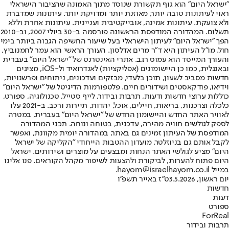
"ישראל היום" הוא גוף תקשורת שנוסד מתוך האמונה שהציבור הישראלי
ראוי לעיתונות טובה יותר, מאוזנת יותר ומדויקת יותר. עיתונות שמדברת
ולא צועקת. עיתונות אמינה, אובייקטיבית ועניינית. עיתונות אחרת וללא
תשלום. המהדורה המודפסת הראשונה פורסמה ב-30 ביולי 2007, וב-2010
הפך "ישראל היום" לעיתון הישראלי בעל שיעור החשיפה הגבוה ביותר בימי
חול. מו"ל העיתון היא ד"ר מרים אדלסון. העורך הראשי הוא עמר לחמנוביץ,
והעורך המייסד הוא עמוס רגב. אתרי האינטרנט של "ישראל היום" בעברית
ובאנגלית, כמו כן היישומונים (אפליקציות) לאנדרואיד ול-iOS, מציגים
חדשות מסביב לשעון, תוכן בלעדי, מבזקים ועדכונים, ניתוחים ופרשנויות,
וידיאו, פודקאסטים ושידורים חיים. פלטפורמות הדיגיטל של "ישראל היום"
כוללות ערוצי חדשות ודעות, תרבות ובידור, לייף סטייל, טכנולוגיה, ספורט,
כלכלה וצרכנות, בריאות, חיילים, אוכל, יהדות, תיירות ורכב. ב-2021 עלו
לאוויר האתר החדש והיישומון החדש של "ישראל היום" בעברית, במטרה
לספק לגולשים חוויה מהירה, עדכנית, בטוחה ונוחה. תכני המהדורה
המודפסת של העיתון זמינים גם באתר, במהדורה יומית מקוונת, ואפשר
לקבל אותם גם בניוזלטר. מועדון ההטבות הייחודי "הקליקה של ישראל
היום" מציע לגולשי האתר הנחות ומבצעים על מוצרים ושירותים. ישראל
היום פתוח להערות, לביקורת ולהצעות לשיפור מקהל הקוראים. פנו אלינו
במייל hayom@israelhayom.co.il.
יום ראשון, 3.5.2026
ט"ז באייר תשפ"ו
חדשות
דעות
ספורט
ForReal
תרבות ובידור