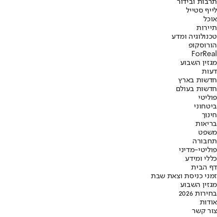
תרבות ובידור
לייף סטייל
אוכל
תיירות
טכנולוגיה ומדע
הורוסקופ
ForReal
מגזין השבוע
דעות
חדשות בארץ
חדשות בעולם
פוליטי
ביטחוני
חינוך
בריאות
משפט
תחבורה
פוליטי-מדיני
כללי ומידע
דף הבית
זמני כניסת וצאת שבת
מגזין השבוע
בחירות 2026
אודות
צור קשר