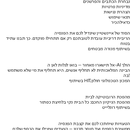
נבחרת הכתבים והפרשנים
מדיניות פרטיות
הצהרת נגישות
תנאי שימוש
כדאי
להכיר
הסוד של איינשטיין שיגדיל לכם את הפנסיה
הריבית דריבית עובדת לטובתכם רק אם תתחילו מוקדם. כך תבנו עתיד
בטוח
בשיתוף מנורה מבטחים
אל תישארו מאחור – בואו לגלות לאן ה-AI הולך
הבינה המלאכותית לא תחליף אנשים, היא תחליף את מי שלא משתמש
בה!
בשיתוף HIT,המכון הטכנולוגי חולון
מהפכת הרובוטיקה לבית
מהפכת הניקיון החכם: כל הבית נקי בלחיצת כפתור
בשיתוף רונלייט
הטעויות שיחתכו לכם את קצבת הפנסיה
ממשיכת כספים ועד חוסר תכנון – הצעדים שיצילו את הכסף שלכם