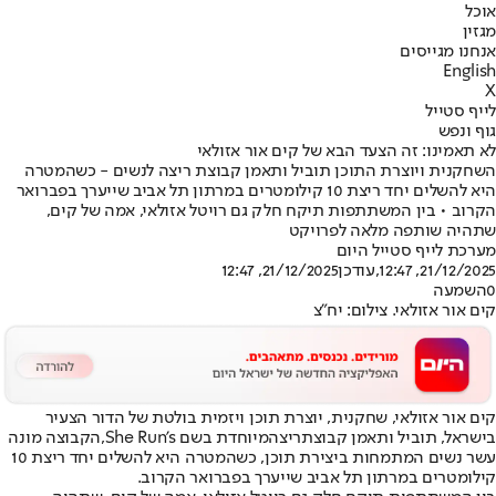
אוכל
מגזין
אנחנו מגייסים
English
X
לייף סטייל
גוף ונפש
לא תאמינו: זה הצעד הבא של קים אור אזולאי
השחקנית ויוצרת התוכן תוביל ותאמן קבוצת ריצה לנשים - כשהמטרה
היא להשלים יחד ריצת 10 קילומטרים במרתון תל אביב שייערך בפברואר
הקרוב • בין המשתתפות תיקח חלק גם רויטל אזולאי, אמה של קים,
שתהיה שותפה מלאה לפרויקט
מערכת לייף סטייל היום
21/12/2025, 12:47
,עודכן
21/12/2025, 12:47
0
השמעה
קים אור אזולאי. צילום: יח"צ
קים אור אזולאי
, שחקנית, יוצרת תוכן ויזמית בולטת של הדור הצעיר
בישראל, תוביל ותאמן קבוצת
ריצה
מיוחדת בשם She Run's
,
הקבוצה מונה
עשר נשים המתמחות ביצירת תוכן, כשהמטרה היא להשלים יחד ריצת 10
קילומטרים במרתון תל אביב שייערך בפברואר הקרוב.