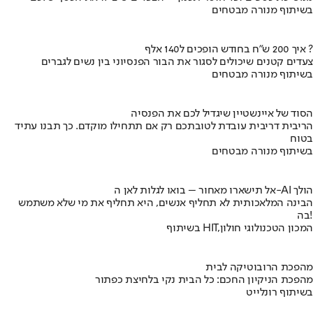
בשיתוף מנורה מבטחים
איך 200 ש"ח בחודש הופכים ל140 אלף ?
צעדים קטנים שיכולים לסגור את הבור הפנסיוני בין נשים לגברים
בשיתוף מנורה מבטחים
הסוד של איינשטיין שיגדיל לכם את הפנסיה
הריבית דריבית עובדת לטובתכם רק אם תתחילו מוקדם. כך תבנו עתיד
בטוח
בשיתוף מנורה מבטחים
אל תישארו מאחור – בואו לגלות לאן ה-AI הולך
הבינה המלאכותית לא תחליף אנשים, היא תחליף את מי שלא משתמש
בה!
בשיתוף HIT,המכון הטכנולוגי חולון
מהפכת הרובוטיקה לבית
מהפכת הניקיון החכם: כל הבית נקי בלחיצת כפתור
בשיתוף רונלייט