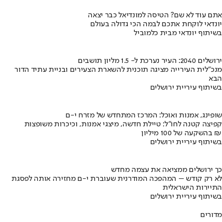
אתם עוד לא שם? הטיסה למונדיאל כבר יצאה
יונדאי לוקחת אתכם לבמה הכי גדולה בעולם
בשיתוף יונדאי מבית כלמוביל
ירושלים 2040: העיר נערכת ל- 1.5 מליון תושבים
מנכ"לית העירייה מציגה תוכנית להשארת הצעירים ובניית עתיד הדור
הבא
בשיתוף עיריית ירושלים
שופינג, אמנות ואוכל: המרכז המתחדש של מזרח י-ם
קפיצה קטנה לחו"ל: טיילת חדשה, מיצגי אמנות, וכיכרות משופצות
בהשקעה של 100 מיליון ₪
בשיתוף עיריית ירושלים
כך ירושלים ממציאה את עצמה מחדש
לא רק קודש – המהפכה המודרנית שעוברת י-ם מחזירה אותה לפסגת
התיירות הישראלית
בשיתוף עיריית ירושלים
מדורים