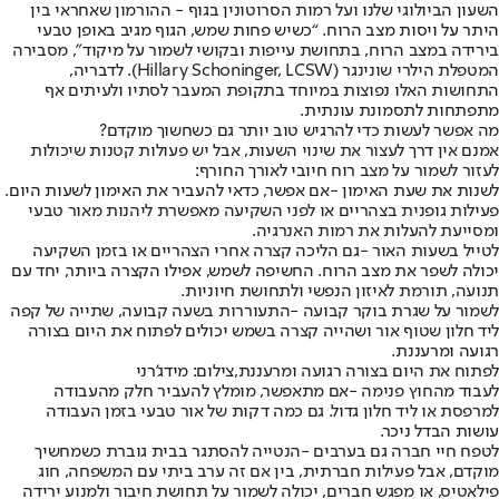
השעון הביולוגי שלנו ועל רמות הסרוטונין בגוף - ההורמון שאחראי בין
היתר על ויסות מצב הרוח. “כשיש פחות שמש, הגוף מגיב באופן טבעי
בירידה במצב הרוח, בתחושת עייפות ובקושי לשמור על מיקוד”, מסבירה
המטפלת הילרי שונינגר (Hillary Schoninger, LCSW). לדבריה,
התחושות האלו נפוצות במיוחד בתקופת המעבר לסתיו ולעיתים אף
מתפתחות לתסמונת עונתית.
מה אפשר לעשות כדי להרגיש טוב יותר גם כשחשוך מוקדם?
אמנם אין דרך לעצור את שינוי השעות, אבל יש פעולות קטנות שיכולות
לעזור לשמור על מצב רוח חיובי לאורך החורף:
לשנות את שעת האימון -
אם אפשר, כדאי להעביר את האימון לשעות היום.
פעילות גופנית בצהריים או לפני השקיעה מאפשרת ליהנות מאור טבעי
ומסייעת להעלות את רמות האנרגיה.
לטייל בשעות האור -
גם הליכה קצרה אחרי הצהריים או בזמן השקיעה
יכולה לשפר את מצב הרוח. החשיפה לשמש, אפילו הקצרה ביותר, יחד עם
תנועה, תורמת לאיזון הנפשי ולתחושת חיוניות.
לשמור על שגרת בוקר קבועה -
התעוררות בשעה קבועה, שתייה של קפה
ליד חלון שטוף אור ושהייה קצרה בשמש יכולים לפתוח את היום בצורה
רגועה ומרעננת.
לפתוח את היום בצורה רגועה ומרעננת,צילום: מידג'רני
לעבוד מהחוץ פנימה -
אם מתאפשר, מומלץ להעביר חלק מהעבודה
למרפסת או ליד חלון גדול. גם כמה דקות של אור טבעי בזמן העבודה
עושות הבדל ניכר.
לטפח חיי חברה גם בערבים -
הנטייה להסתגר בבית גוברת כשמחשיך
מוקדם, אבל פעילות חברתית, בין אם זה ערב ביתי עם המשפחה, חוג
פילאטיס, או מפגש חברים, יכולה לשמור על תחושת חיבור ולמנוע ירידה