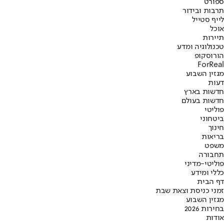
ספורט
תרבות ובידור
לייף סטייל
אוכל
תיירות
טכנולוגיה ומדע
הורוסקופ
ForReal
מגזין השבוע
דעות
חדשות בארץ
חדשות בעולם
פוליטי
ביטחוני
חינוך
בריאות
משפט
תחבורה
פוליטי-מדיני
כללי ומידע
דף הבית
זמני כניסת וצאת שבת
מגזין השבוע
בחירות 2026
אודות