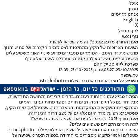
אוכל
מגזין
אנחנו מגייסים
English
X
לייף סטייל
גוף ונפש
שעון החורף מדכא אתכם? זה מה שכדאי לעשות
השעות הארוכות של הקיץ מתחלפות לאט לימים הקצרים של סתיו, והגוף
מרגיש את זה היטב • המומחים מסבירים מדוע שינוי האור משפיע עלינו
נפשית ופיזית, ואילו פעולות קטנות יעזרו לנו לשמור על איזון?
מערכת לייף סטייל היום
23/10/2025, 05:27
,עודכן
23/10/2025, 12:03
0
השמעה
משפיע על מצב הרוח והאנרגיה. צילום: istockphoto
הסתיו מביא עמו ניחוחות רעננים, בקרים קרירים ותחושת התחדשות.
אבל יחד עם כל היופי הזה, רבים חווים גם צד פחות נעים -
הימים
המתקצרים
והשקיעות המוקדמות. המעבר הזה, שמסמל את סיום הקיץ,
משפיע לא רק על סדר היום אלא גם על מצב הרוח והאנרגיה.
שעון חורף 2025: מתי מחליפים את השעה השנה בישראל?
למה הימים הקצרים משפיעים עלינו?
הירידה בכמות האור משפיעה על השעון הביולוגי,צילום: istockphoto
מטפלים ואנשי מקצוע מסבירים כי הירידה בכמות האור משפיעה על