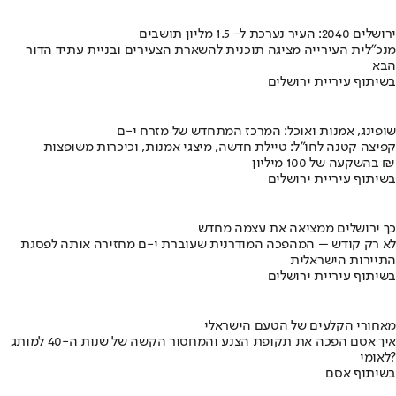
ירושלים 2040: העיר נערכת ל- 1.5 מליון תושבים
מנכ"לית העירייה מציגה תוכנית להשארת הצעירים ובניית עתיד הדור
הבא
בשיתוף עיריית ירושלים
שופינג, אמנות ואוכל: המרכז המתחדש של מזרח י-ם
קפיצה קטנה לחו"ל: טיילת חדשה, מיצגי אמנות, וכיכרות משופצות
בהשקעה של 100 מיליון ₪
בשיתוף עיריית ירושלים
כך ירושלים ממציאה את עצמה מחדש
לא רק קודש – המהפכה המודרנית שעוברת י-ם מחזירה אותה לפסגת
התיירות הישראלית
בשיתוף עיריית ירושלים
מאחורי הקלעים של הטעם הישראלי
איך אסם הפכה את תקופת הצנע והמחסור הקשה של שנות ה-40 למותג
לאומי?
בשיתוף אסם