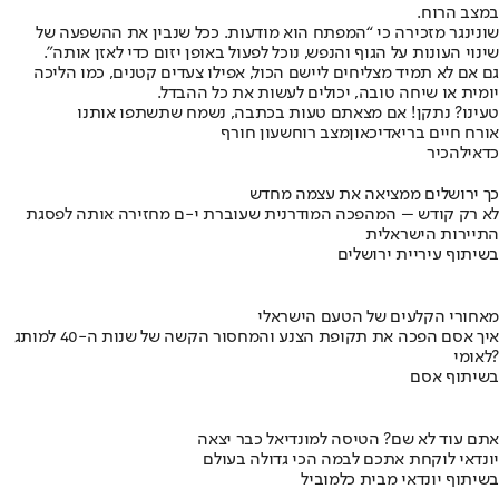
במצב הרוח.
שונינגר מזכירה כי “המפתח הוא מודעות. ככל שנבין את ההשפעה של
שינוי העונות על הגוף והנפש, נוכל לפעול באופן יזום כדי לאזן אותה”.
גם אם לא תמיד מצליחים ליישם הכול, אפילו צעדים קטנים, כמו הליכה
יומית או שיחה טובה, יכולים לעשות את כל ההבדל.
טעינו? נתקן! אם מצאתם טעות בכתבה, נשמח שתשתפו אותנו
אורח חיים בריא
דיכאון
מצב רוח
שעון חורף
כדאי
להכיר
כך ירושלים ממציאה את עצמה מחדש
לא רק קודש – המהפכה המודרנית שעוברת י-ם מחזירה אותה לפסגת
התיירות הישראלית
בשיתוף עיריית ירושלים
מאחורי הקלעים של הטעם הישראלי
איך אסם הפכה את תקופת הצנע והמחסור הקשה של שנות ה-40 למותג
לאומי?
בשיתוף אסם
אתם עוד לא שם? הטיסה למונדיאל כבר יצאה
יונדאי לוקחת אתכם לבמה הכי גדולה בעולם
בשיתוף יונדאי מבית כלמוביל