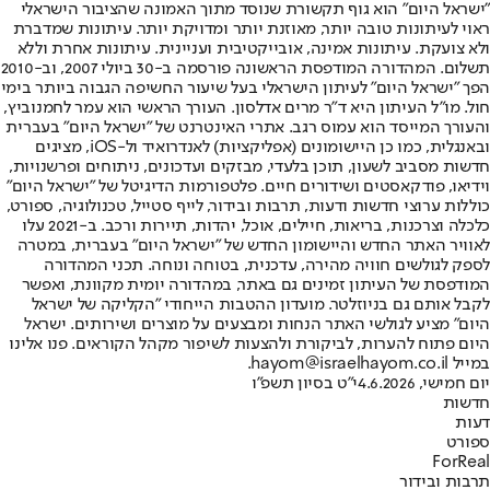
"ישראל היום" הוא גוף תקשורת שנוסד מתוך האמונה שהציבור הישראלי
ראוי לעיתונות טובה יותר, מאוזנת יותר ומדויקת יותר. עיתונות שמדברת
ולא צועקת. עיתונות אמינה, אובייקטיבית ועניינית. עיתונות אחרת וללא
תשלום. המהדורה המודפסת הראשונה פורסמה ב-30 ביולי 2007, וב-2010
הפך "ישראל היום" לעיתון הישראלי בעל שיעור החשיפה הגבוה ביותר בימי
חול. מו"ל העיתון היא ד"ר מרים אדלסון. העורך הראשי הוא עמר לחמנוביץ,
והעורך המייסד הוא עמוס רגב. אתרי האינטרנט של "ישראל היום" בעברית
ובאנגלית, כמו כן היישומונים (אפליקציות) לאנדרואיד ול-iOS, מציגים
חדשות מסביב לשעון, תוכן בלעדי, מבזקים ועדכונים, ניתוחים ופרשנויות,
וידיאו, פודקאסטים ושידורים חיים. פלטפורמות הדיגיטל של "ישראל היום"
כוללות ערוצי חדשות ודעות, תרבות ובידור, לייף סטייל, טכנולוגיה, ספורט,
כלכלה וצרכנות, בריאות, חיילים, אוכל, יהדות, תיירות ורכב. ב-2021 עלו
לאוויר האתר החדש והיישומון החדש של "ישראל היום" בעברית, במטרה
לספק לגולשים חוויה מהירה, עדכנית, בטוחה ונוחה. תכני המהדורה
המודפסת של העיתון זמינים גם באתר, במהדורה יומית מקוונת, ואפשר
לקבל אותם גם בניוזלטר. מועדון ההטבות הייחודי "הקליקה של ישראל
היום" מציע לגולשי האתר הנחות ומבצעים על מוצרים ושירותים. ישראל
היום פתוח להערות, לביקורת ולהצעות לשיפור מקהל הקוראים. פנו אלינו
במייל hayom@israelhayom.co.il.
יום חמישי, 4.6.2026
י"ט בסיון תשפ"ו
חדשות
דעות
ספורט
ForReal
תרבות ובידור