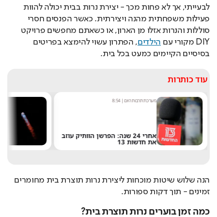
לבעייתי, אך לא פחות מכך - יצירת נרות בבית יכולה להוות 
פעילות משפחתית מהנה ויצירתית. כאשר הפנסים חסרי 
סוללות והנרות אזלו מן הארון, או כשאתם מחפשים פרויקט 
DIY מקורי עם 
הילדים
, הפתרון עשוי להימצא בפריטים 
בסיסיים הקיימים כמעט בכל בית.
עוד כותרות
מערכת תרבות היום
|
8:54
ש
אחרי 24 שנה: הפרשן הוותיק עוזב
את חדשות 13
ש
הנה שלוש שיטות מוכחות ליצירת נרות תוצרת בית מחומרים 
זמינים - תוך דקות ספורות.
כמה זמן בוערים נרות תוצרת בית?