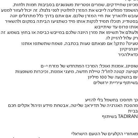
מכיוון שחיידקים, שמרים ופטריות משגשגים בסביבות חמות ולחות,
הושמנד ממליצה לייבש את המזרן לחלוטין לפני גלגולו. זה יכול לעזור למנוע
עובש ולהאריך את חיי המזרן שלכם. אם אתם בדרך כלל מתרגלים יוגה
בסטודיו, תוכלו תמיד לנקות אותו מיד כשתגיעו הביתה במקום ולהשאיר
אותו פרוס עד שיתייבש.
ולעולם אל תשימו את מזרן היוגה שלכם במייבש כביסה או בחוץ בשמש. זה
רק עלול להזיק לו.
טעינו? נתקן! אם מצאתם טעות בכתבה, נשמח שתשתפו אותנו
יוגה
ניקיון
כדאי
להכיר
שופינג, אמנות ואוכל: המרכז המתחדש של מזרח י-ם
קפיצה קטנה לחו"ל: טיילת חדשה, מיצגי אמנות, וכיכרות משופצות
בהשקעה של 100 מיליון ₪
בשיתוף עיריית ירושלים
כך תחסכו בחשמל בלי להזיע
מהפכת האנרגיה של תדיראן: שליטה, אבטחת מידע וניהול אקלים חכם
בבית
בשיתוף TADIRAN
מאחורי הקלעים של הטעם הישראלי