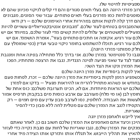
ספציפיות לחיטוי שלו.
רוב מזרני היוגה הם בעלי תאים סגורים והם די קלים לניקוי מכיוון שהם לא
סופגים לחות כמו מזרנים בעלי תאים פתוחים. עבור שני הסוגים, מגבונים
הם דרך קלה לנקות אותם במהירות אחרי האימונים שלכם – רק ודאו
שהמגבונים בטוחים לעור שלכם. "מגבונים אנטיבקטריאליים עשויים להיות
מועילים למשטחים אך עלולים להיות קשים מדי לעור שלכם, במיוחד אם יש
לכם עור רגיש, אקזמה או חתכים פתוחים בעור", אומרת הושמנד. אם יש
לכם עור רגיש, תוכלו להשתמש בחומר ניקוי טבעי ועדין (כפי שמומלץ עם
חלק ממותגי מזרני היוגה).
נגבו כל סנטימטר במזרן שלכם. אני בדרך כלל מתחילה בפינה אחת ומנגבת
מצד לצד עד שאני מגיעה לפינה הנגדית. נגבו את הרצפה מתחתיו, הפכו
את המזרן ונקו את הצד השני.
איך לנקות ביסודיות את מזרן היוגה שלכם
כשמגיע הזמן לנקות ביסודיות את מזרן היוגה שלכם – זכרו, לפחות פעם
בחודש או כשהוא מתחיל להריח או להיראות מגעיל – בדקו אם למזרן
שלכם יש הוראות מיוחדות. אם לא, הכינו תערובת משלכם: כוס אחת של
חומץ לבן (או מי מלח) מעורבב עם ארבע כוסות מים בבקבוק תרסיס אמור
לעשות את העבודה. לחלופין, נסו לערבב סבון עדין עם מים חמים – רק
הקפידו לנגב את המזרן שלכם עם מטלית לחה ללא סבון כדי להסיר
שאריות.
איך לייבש ולאחסן מזרן יוגה
היכן וכיצד אתם מאחסנים את המזרן שלכם חשוב גם כן. לאחר שאתם
מנקים את המזרן שלכם, נגבו שאריות של לחות עם מגבת נקייה כדי לעזור
להאיץ את תהליך הייבוש. אל תגללו אותו ותזרקו אותו הצידה מיד אחרי
הניקוי.