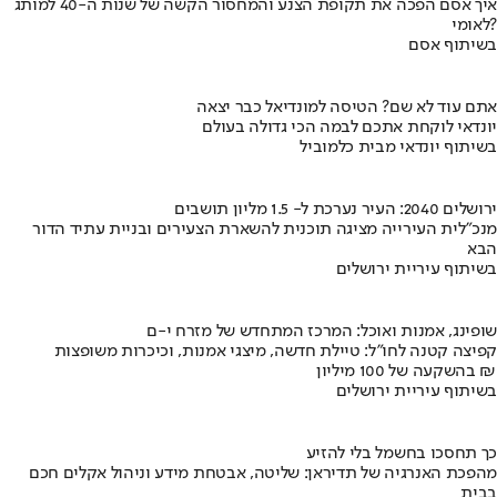
איך אסם הפכה את תקופת הצנע והמחסור הקשה של שנות ה-40 למותג
לאומי?
בשיתוף אסם
אתם עוד לא שם? הטיסה למונדיאל כבר יצאה
יונדאי לוקחת אתכם לבמה הכי גדולה בעולם
בשיתוף יונדאי מבית כלמוביל
ירושלים 2040: העיר נערכת ל- 1.5 מליון תושבים
מנכ"לית העירייה מציגה תוכנית להשארת הצעירים ובניית עתיד הדור
הבא
בשיתוף עיריית ירושלים
שופינג, אמנות ואוכל: המרכז המתחדש של מזרח י-ם
קפיצה קטנה לחו"ל: טיילת חדשה, מיצגי אמנות, וכיכרות משופצות
בהשקעה של 100 מיליון ₪
בשיתוף עיריית ירושלים
כך תחסכו בחשמל בלי להזיע
מהפכת האנרגיה של תדיראן: שליטה, אבטחת מידע וניהול אקלים חכם
בבית