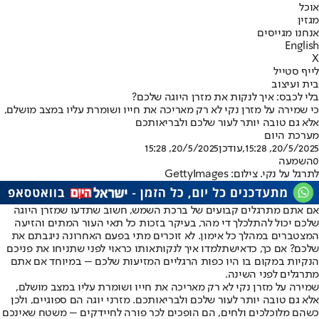
אוכל
מגזין
אנחנו מגייסים
English
X
לייף סטייל
בית ועיצוב
בלי לכבס: איך לנקות את מזרן היוגה שלכם?
כי שמירה על מזרן נקי לא רק מאריכה את חייו ושומרת עליו במצב מושלם,
אלא גם טובה יותר לעור שלכם ולבריאותכם
מערכת היום
20/5/2025, 15:28
,עודכן
20/5/2025, 15:28
0
השמעה
לתרגל על נקי. צילום: GettyImages
אם אתם מתרגלים קבועים של ברכת השמש, חשוב שתדעו שמזרן היוגה
שלכם יכול להתלכלך די מהר, בעיקר בזכות כל תאי העור המתים והזיעה
המצטברים במהלך כל אימון. לא זוכרים מתי בפעם האחרונה ניגבתם את
שלכם? אם כך, כדאי
שתלמדו איך לנקות
אותו כראוי לפני שתניחו את פניכם
הנקיות במקום בו היו כפות הרגליים המזיעות שלכם – במיוחד אם אתם
מתרגלים לפני השינה.
שמירה על מזרן נקי לא רק מאריכה את חייו ושומרת עליו במצב מושלם,
אלא גם טובה יותר לעור שלכם ולבריאותכם. מזרני יוגה הם ספוגיים, ולכן
כשהם מלוכלכים ולחים, הם הופכים לכר פורה לחיידקים – משטח שאינכם