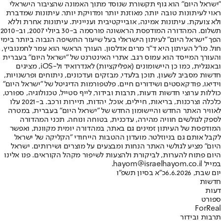
"ישראל היום" הוא גוף תקשורת שנוסד מתוך האמונה שהציבור הישראלי
ראוי לעיתונות טובה יותר, מאוזנת יותר ומדויקת יותר. עיתונות שמדברת
ולא צועקת. עיתונות אמינה, אובייקטיבית ועניינית. עיתונות אחרת וללא
תשלום. המהדורה המודפסת הראשונה פורסמה ב-30 ביולי 2007, וב-2010
הפך "ישראל היום" לעיתון הישראלי בעל שיעור החשיפה הגבוה ביותר בימי
חול. מו"ל העיתון היא ד"ר מרים אדלסון. העורך הראשי הוא עמר לחמנוביץ,
והעורך המייסד הוא עמוס רגב. אתרי האינטרנט של "ישראל היום" בעברית
ובאנגלית, כמו כן היישומונים (אפליקציות) לאנדרואיד ול-iOS, מציגים
חדשות מסביב לשעון, תוכן בלעדי, מבזקים ועדכונים, ניתוחים ופרשנויות,
וידיאו, פודקאסטים ושידורים חיים. פלטפורמות הדיגיטל של "ישראל היום"
כוללות ערוצי חדשות ודעות, תרבות ובידור, לייף סטייל, טכנולוגיה, ספורט,
כלכלה וצרכנות, בריאות, חיילים, אוכל, יהדות, תיירות ורכב. ב-2021 עלו
לאוויר האתר החדש והיישומון החדש של "ישראל היום" בעברית, במטרה
לספק לגולשים חוויה מהירה, עדכנית, בטוחה ונוחה. תכני המהדורה
המודפסת של העיתון זמינים גם באתר, במהדורה יומית מקוונת, ואפשר
לקבל אותם גם בניוזלטר. מועדון ההטבות הייחודי "הקליקה של ישראל
היום" מציע לגולשי האתר הנחות ומבצעים על מוצרים ושירותים. ישראל
היום פתוח להערות, לביקורת ולהצעות לשיפור מקהל הקוראים. פנו אלינו
במייל hayom@israelhayom.co.il.
יום שבת, 6.6.2026
כ"א בסיון תשפ"ו
חדשות
דעות
ספורט
ForReal
תרבות ובידור