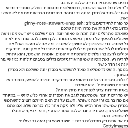
רוצים שהפנים או הידיים שלכם יגעו בו.
ד"ר אליזבת' בהאר הושמנד, דרמטולוגית מוסמכת כפולה, מסבירה מדוע
חשוב לשמור על מזרן היוגה נקי ומהם הסיכונים הבריאותיים אם לא תעשו
זאת.
כר פורה לחיידקים,צילום: ginny-rose-stewart-unsplash
מדוע כדאי לנקות את מזרן היוגה שלכם
כשאתם מתרגלים יוגה חמה או פאוור יוגה, הגוף שלכם מייצר שמנים וזיעה
שיכולים לטפטף על המזרן באמצע תנוחה, לכן חשוב לנגב אותו מיד לאחר
כל שימוש כדי שהלכלוך לא ימשיך להצטבר. ומה אם לא תעשו זאת? אם
תחליטו לגלגל את המזרן מבלי לנקות אותו אחרי כל אימון יוגה, חיידקים
יכולים להצטבר ועלולים להתפתח זיהומים, אומרת הושמנד, והוא יתחיל
להריח רע. זאת מכיוון שמיקרואורגניזמים גדלים בסביבות לחות כמו שיעור
יוגה או חדר כושר.
בנוסף, הושמנד ממליצה מאוד להשתמש במזרן יוגה משלכם ולא במזרן
משותף.
"יבלות, פטרת הרגליים וזיהומי עור חיידקיים יכולים להופיע, במיוחד על
מזרנים משותפים", היא אומרת.
באיזו תדירות צריך לנקות את מזרן היוגה?
יש מדריכות יוגה שממליצות לנגב את המזרנים אחרי כל שימוש – במיוחד
אם מדובר במזרן יוגה משותף. חשבו על זה: האם הייתם רוצים להשתמש
במזרן שמישהו אחר הזיע עליו ולא ניקה אחר כך? כנראה שלא. אם אתם
שואלים מזרן, סטודיו היוגה שלכם אמור להחזיק חומרי ניקוי שתוכלו
להשתמש בהם.
גם אם אתם רק מתרגלים בבית - חשוב שהמזרן יהיה נקי,צילום:
GettyImages