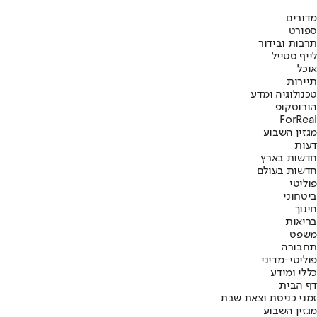
מדורים
ספורט
תרבות ובידור
לייף סטייל
אוכל
תיירות
טכנולוגיה ומדע
הורוסקופ
ForReal
מגזין השבוע
דעות
חדשות בארץ
חדשות בעולם
פוליטי
ביטחוני
חינוך
בריאות
משפט
תחבורה
פוליטי-מדיני
כללי ומידע
דף הבית
זמני כניסת וצאת שבת
מגזין השבוע