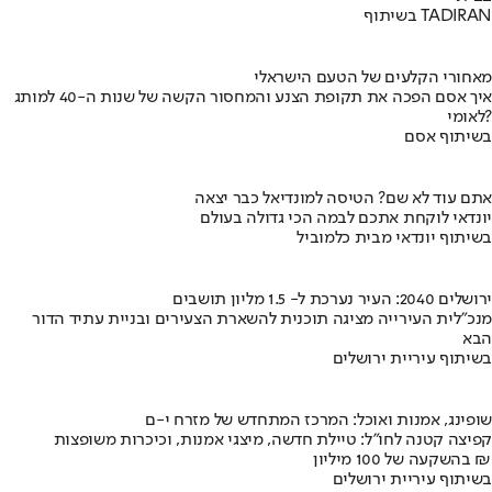
בשיתוף TADIRAN
מאחורי הקלעים של הטעם הישראלי
איך אסם הפכה את תקופת הצנע והמחסור הקשה של שנות ה-40 למותג
לאומי?
בשיתוף אסם
אתם עוד לא שם? הטיסה למונדיאל כבר יצאה
יונדאי לוקחת אתכם לבמה הכי גדולה בעולם
בשיתוף יונדאי מבית כלמוביל
ירושלים 2040: העיר נערכת ל- 1.5 מליון תושבים
מנכ"לית העירייה מציגה תוכנית להשארת הצעירים ובניית עתיד הדור
הבא
בשיתוף עיריית ירושלים
שופינג, אמנות ואוכל: המרכז המתחדש של מזרח י-ם
קפיצה קטנה לחו"ל: טיילת חדשה, מיצגי אמנות, וכיכרות משופצות
בהשקעה של 100 מיליון ₪
בשיתוף עיריית ירושלים