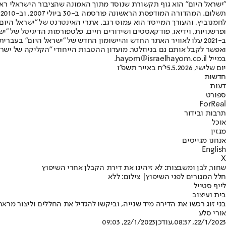
"ישראל היום" הוא גוף תקשורת שנוסד מתוך האמונה שהציבור הישראלי ראוי 
ת
ופרשנויות, וידיאו, פודקאסטים ושידורים חיים. פלטפורמות הדיגיטל של "ישרא
ב-2021 עלו לאוויר האתר החדש והיישומון החדש של "ישראל היום" בע
ואפשר לקבל אותם גם בניוזלטר. מועדון ההטבות הייחודי "הקליקה של ישרא
במייל hayom@israelhayom.co.il.
יום שלישי, 5.5.2026
י"ח באייר תשפ"ו
חדשות
דעות
ספורט
ForReal
תרבות ובידור
אוכל
מגזין
אנחנו מגייסים
English
X
שחור, לבן ומשבצות: לא זיהינו את דירת הקבלן אחרי השיפוץ
חלל המגורים לפני השיפוץ| צילום: ללא
לייף סטייל
בית ועיצוב
בני זוג רכשו את הדירה מיד שנייה, וביקשו להגדיל את החללים וליצור מרא
אורי סלע
22/1/2023, 08:57
,עודכן
22/1/2023, 09:03