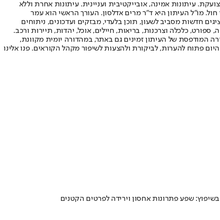
ועקת. עיתונות אמינה, אובייקטיבית ועניינית. עיתונות אחרת וללא
עור החשיפה הגבוה ביותר בימי חול. מו"ל העיתון היא ד"ר מרים אדלסון. העורך הראשי הוא עמר
 והעורך המייסד הוא עמוס רגב. אתרי האינטרנט של "ישראל היום" בעברית ובאנגלית, כמו כן היישומונים (אפליקציות) לאנדרואיד ול-iOS, מציגים חדשות מסביב לשעון, תוכן בלעדי, מבזקים ועדכונים, ניתוחים
, ספורט, כלכלה וצרכנות, בריאות, חיילים, אוכל, יהדות, תיירות ורכב.
דורה המודפסת של העיתון זמינים גם באתר, במהדורה יומית מקוונת,
היום פתוח להערות, לביקורת ולהצעות לשיפור מקהל הקוראים. פנו אלינו
 בשיפוץ: שפע פתרונות אחסון וירידה לפרטים הקטנים