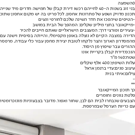
0
השמעה
בני זוג בשנות ה-40 לחייהם רכשו דירת קבלן של חמישה חד
תכנון מדויק ושפע של פתרונות אחסון. לכל פריט בה יש מקום אחסון שתוכ
•
הטיפים שיהפכו את חדר השינה שלכם לחורפי ונעים
•
מייקאובר בחצי מיליון שקלים: המהפך של הבית במושב
•
צעירים ופורצי דרך: המעצבים הישראליים שאתם חייבים להכיר
הדירה במצבה הקיים לא נוצלה באופן מקסימלי, והייתה בסיסית וישנה עם
מהמסדרון הארוך והצר נלקחו לטובת יצירת מחסן עבור כלי עבודה, מרפס
ההורים עבר שיפוץ מן היסוד.
הנכס:
דירת קבלן בקריית אונו
שטח:
140 מ"ר
עלות השיפוץ:
400 אלף שקלים
עיצוב פנים:
עדי ברגמן אראל
צילום:
איתי בנית
-
**
כך תוכנן המייקאובר
פלטת גוונים וחומרים
הצבעים שנבחרו לבית הם לבן, שחור ואפור. מדובר בצבעוניות מונוכרומטי
עם כריות הערסל שבמרפסת.