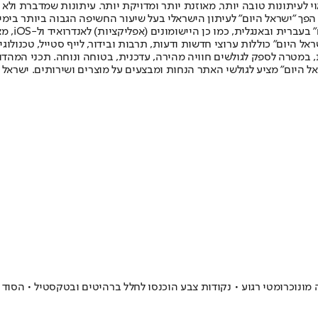
לעיתונות טובה יותר, מאוזנת יותר ומדויקת יותר. עיתונות שמדברת ולא צ
שלום. המהדורה המודפסת הראשונה פורסמה ב-30 ביולי 2007, וב-2010 הפך "ישראל היום" לעיתון הישראלי בעל שי
לחמנוביץ,
ל היום" כוללות ערוצי חדשות ודעות, תרבות ובידור, לייף סטייל, טכנולוגיה
ברית, במטרה לספק לגולשים חוויה מהירה, עדכנית, בטוחה ונוחה. תכני המה
ל היום" מציע לגולשי האתר הנחות ומבצעים על מוצרים ושירותים. ישראל 
ה מונוכרומטי רגוע • נקודות צבע הוכנסו לחלל ברהיטים ובטקסטיל • הסוד