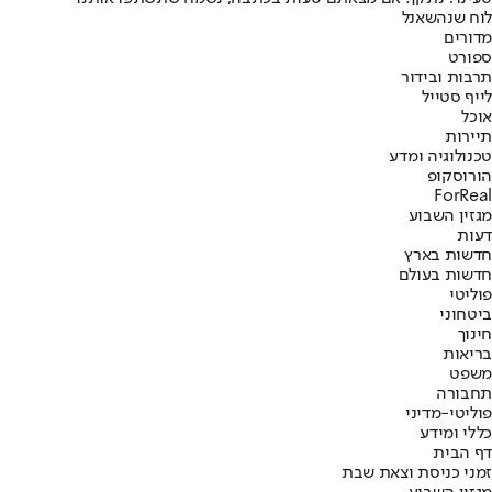
לוח שנה
שאנל
מדורים
ספורט
תרבות ובידור
לייף סטייל
אוכל
תיירות
טכנולוגיה ומדע
הורוסקופ
ForReal
מגזין השבוע
דעות
חדשות בארץ
חדשות בעולם
פוליטי
ביטחוני
חינוך
בריאות
משפט
תחבורה
פוליטי-מדיני
כללי ומידע
דף הבית
זמני כניסת וצאת שבת