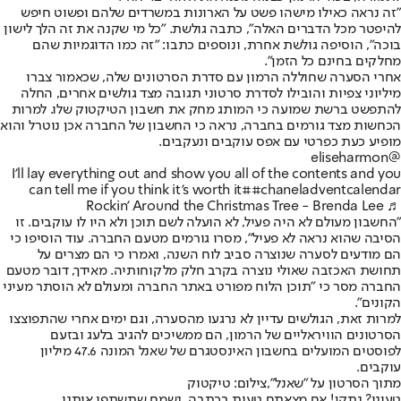
"זה נראה כאילו מישהו פשט על הארונות במשרדים שלהם ופשוט חיפש
להיפטר מכל הדברים האלה", כתבה גולשת. "כל מי שקנה את זה הלך לישון
בוכה", הוסיפה גולשת אחרת, ונוספים כתבו: "זה כמו הדוגמיות שהם
מחלקים בחינם כל הזמן".
אחרי הסערה שחוללה הרמון עם סדרת הסרטונים שלה, שכאמור צברו
מיליוני צפיות והובילו לסדרת סרטוני תגובה מצד גולשים אחרים, החלה
להתפשט ברשת שמועה כי המותג מחק את חשבון הטיקטוק שלו. למרות
הכחשות מצד גורמים בחברה, נראה כי החשבון של החברה אכן נוטרל והוא
מופיע כעת כפרטי עם אפס עוקבים ונעקבים.
@eliseharmon
I’ll lay everything out and show you all of the contents and you
can tell me if you think it’s worth it
##chaneladventcalendar
♬ Rockin' Around the Christmas Tree - Brenda Lee
"החשבון מעולם לא היה פעיל, לא הועלה לשם תוכן ולא היו לו עוקבים. זו
הסיבה שהוא נראה לא פעיל", מסרו גורמים מטעם החברה. עוד הוסיפו כי
הם מודעים לסערה שנוצרה סביב לוח השנה, ואמרו כי הם מצרים על
תחושת האכזבה שאולי נוצרה בקרב חלק מלקוחותיה. מאידך, דובר מטעם
החברה מסר כי "תוכן הלוח מפורט באתר החברה ומעולם לא הוסתר מעיני
הקונים".
למרות זאת, הגולשים עדיין לא נרגעו מהסערה, וגם ימים אחרי שהתפוצצו
הסרטונים הוויראליים של הרמון, הם ממשיכים להגיב בלעג ובזעם
לפוסטים המועלים בחשבון האינסטגרם של שאנל המונה 47.6 מיליון
עוקבים.
מתוך הסרטון על "שאנל",צילום: טיקטוק
טעינו? נתקן! אם מצאתם טעות בכתבה, נשמח שתשתפו אותנו