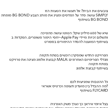
צובעים את הבית? אל תעשו את הטעות הזו
מומחה BG BOND עושה סדר על המדפים ומציג את מותג הצבע SIMPLY
בשיתוף BG BOND
שיא של 600 מיליון שקל: הטוטו עושה מהפיכה
יחסי הימור משופרים, הפקדות ב-Apple Pay ותשלום זכיות מיידי
בשיתוף המועצה להסדר ההימורים בספורט
הפרויקט החדש שמסקרן רוכשים בפתח תקווה
קבוצת אלמוג מציגה את פרויקט MALA: מגדלי הפרימיום האחרונים
בפתח תקווה
בשיתוף קבוצת אלמוג
כל ההטבות שמגיעות לכם
מה ההבדל בין מועדון תעופה וכרטיס אשראי?
בשיתוף FLYCARD
בצל איומי איראן: כך נערך משק האנרגיה