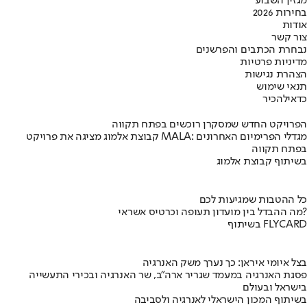
מגזין השבוע
בחירות 2026
אודות
צור קשר
נבחרת הכתבים והפרשנים
מדיניות פרטיות
הצהרת נגישות
תנאי שימוש
כדאי
להכיר
הפרויקט החדש שמסקרן רוכשים בפתח תקווה
קבוצת אלמוג מציגה את פרויקט MALA: מגדלי הפרימיום האחרונים
בפתח תקווה
בשיתוף קבוצת אלמוג
כל ההטבות שמגיעות לכם
מה ההבדל בין מועדון תעופה וכרטיס אשראי?
בשיתוף FLYCARD
בצל איומי איראן: כך נערך משק האנרגיה
פסגת האנרגיה במעמד שגריר ארה"ב, שר האנרגיה ובכירי התעשייה
בישראל ובעולם
בשיתוף המכון הישראלי לאנרגיה ולסביבה