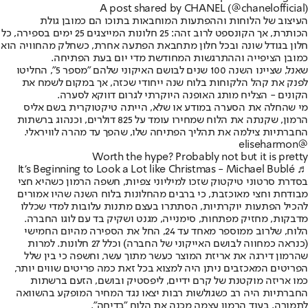
A post shared by CHANEL (@chanelofficial)
העיצוב של הלוחות וההפתעות המוחבאות בתוכו הם כמובן גולת
הכותרת, אך הקונספט לרוב זהה: 25 חלונות המייצגים 25 ימים בספירה, כל
חלון בגודל שונה ובכל חלון מתחבאת הפתעה אחרת, כשחלק מהחוויה הוא
כמובן הציפייה וההתרגשות המחודשת מדי יום בעת הפתיחה.
שאנל, שציינו השנה 100 שנים לבושם האיקוני שלהם "מספר 5", החליטו
לפנק את קהל הלקוחות בלוח שנה ייחודי שכזה, אך במקום לשמח את
הקונים - הצליח מותג האופנה היוקרתי לגרום דווקא לסערה.
מי שהחלה את הסערה במודע או שלא, הייתה טיקטוקרית בשם אליס
הרמון, שקנתה את הלוח שמחירו עומד על 825 דולרים, וכנהוג ברשתות
החברתיות צילמה את תהליך הפתיחה שלו, שהפך עד מהרה לוויראלי.
@eliseharmon
Worth the hype? Probably not but it is pretty
♬ It's Beginning to Look a Lot like Christmas - Michael Bublé
בסדרת סרטוני טיקטוק שזכו למיליוני צפיות, חשפה הרמון כשהיא חצי
מבודחת וחצי מאוכזבת, כי ברבים מהחלונות בלוח השנה שהיו אמורים
להכיל הפתעות יוקרתיות, הסתתרו בעצם מתנות עלובות למדי שכללו
מדבקות, מחזיק מפתחות, סימנייה, מגנט ושקיק בד עם לוגו החברה.
הלוח, שלרוב ממוספר מאחד עד 24, החל את הספירה מהיום החמישי
(כנראה כמחווה לבושם האייקוני של החברה) וכלל 27 חלונות. למרות
שהרמון דירגה את אריזת המוצר כעשר מתוך עשר, וחשפה כי בין שלל
הפריטים המאכזבים ניתן היה למצוא בכל זאת כמה פריטים שווים יותר,
כמו אריזה מוקטנת של קרם ידיים, ליפסטיק ובושם, הזעם ברשתות
החברתיות היה רב כשגולשות רבות יצאו נגד המחיר המופקע בהשוואה
לתמורה, בעוד הרמון עצמה מכנה את הלוח "בדיחה".