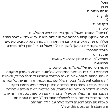
אוכל
מגזין
אנחנו מגייסים
English
X
לייף סטייל
טיפוח
"בדיחה": המותג "שאנל" חוטף ביקורת קשה מהגולשים
לאחר שטיקטוקרית פרסמה את תוכן לוח השנה של "שאנל" שנמכר בחו"ל
וכלל הפתעות מאכזבות מחברת היוקרה, הלקוחות המאוכזבים כועסים •
"כל מי שקנה את זה הלך לישון בוכה" • שאנל הגיבו: "תוכן הלוח מפורט
באתר החברה"
ענבל חייט
7/12/2021, 11:35
,עודכן
7/12/2021, 11:40
0
השמעה
מתוף הסרטון על "שאנל", צילום: טיקטוק
מריח לא טוב:
בית האופנה היוקרתי
שאנל
חוטף בשבוע האחרון מתקפה
זועמת ברשת, לאחר שלוח השנה המיוחד שהוציא לרגל חג המולד, המכונה
"advent calendar" והבטיח שלל הפתעות מפנקות וייחודיות של המותג,
הוכתר על ידי גולשים רבים כבדיחה וביזיון בעיקר בשל מחירו היקר.
האדוונט קלנדר הוא לוח שנה מיוחד, הסופר לאחור את הימים מתחילת
דצמבר ועד חג המולד, ומגיע לרוב בצירוף עם הפתעות קטנות וייחודיות.
מה שהתחיל בקטנה, הפך לפופולרי מאוד בחו"ל בשנים האחרונות,
כשמותגים רבים דואגים לייצר כאלה עבור לקוחותיהם.
View this post on Instagram