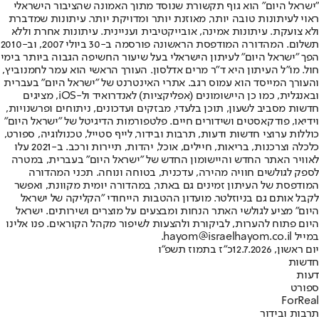
"ישראל היום" הוא גוף תקשורת שנוסד מתוך האמונה שהציבור הישראלי
ראוי לעיתונות טובה יותר, מאוזנת יותר ומדויקת יותר. עיתונות שמדברת
ולא צועקת. עיתונות אמינה, אובייקטיבית ועניינית. עיתונות אחרת וללא
תשלום. המהדורה המודפסת הראשונה פורסמה ב-30 ביולי 2007, וב-2010
הפך "ישראל היום" לעיתון הישראלי בעל שיעור החשיפה הגבוה ביותר בימי
חול. מו"ל העיתון היא ד"ר מרים אדלסון. העורך הראשי הוא עמר לחמנוביץ,
והעורך המייסד הוא עמוס רגב. אתרי האינטרנט של "ישראל היום" בעברית
ובאנגלית, כמו כן היישומונים (אפליקציות) לאנדרואיד ול-iOS, מציגים
חדשות מסביב לשעון, תוכן בלעדי, מבזקים ועדכונים, ניתוחים ופרשנויות,
וידיאו, פודקאסטים ושידורים חיים. פלטפורמות הדיגיטל של "ישראל היום"
כוללות ערוצי חדשות ודעות, תרבות ובידור, לייף סטייל, טכנולוגיה, ספורט,
כלכלה וצרכנות, בריאות, חיילים, אוכל, יהדות, תיירות ורכב. ב-2021 עלו
לאוויר האתר החדש והיישומון החדש של "ישראל היום" בעברית, במטרה
לספק לגולשים חוויה מהירה, עדכנית, בטוחה ונוחה. תכני המהדורה
המודפסת של העיתון זמינים גם באתר, במהדורה יומית מקוונת, ואפשר
לקבל אותם גם בניוזלטר. מועדון ההטבות הייחודי "הקליקה של ישראל
היום" מציע לגולשי האתר הנחות ומבצעים על מוצרים ושירותים. ישראל
היום פתוח להערות, לביקורת ולהצעות לשיפור מקהל הקוראים. פנו אלינו
במייל hayom@israelhayom.co.il.
יום ראשון, 12.7.2026
כ"ז בתמוז תשפ"ו
חדשות
דעות
ספורט
ForReal
תרבות ובידור