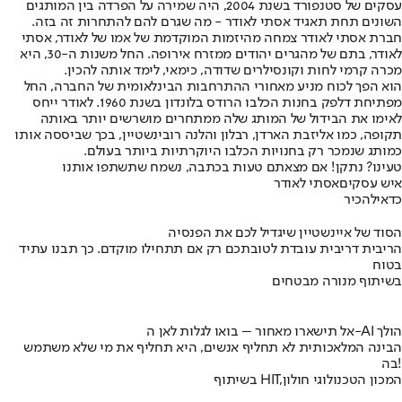
עסקים של סטנפורד בשנת 2004, היה שמירה על הפרדה בין המותגים
השונים תחת תאגיד אסתי לאודר - מה שגרם להם להתחרות זה בזה.
חברת אסתי לאודר צמחה מהיזמות המוקדמת של אמו של לאודר, אסתי
לאודר, בתם של מהגרים יהודים ממזרח אירופה. החל משנות ה-30, היא
מכרה קרמי לחות וקונסילרים שדודה, כימאי, לימד אותה להכין.
הוא הפך לכוח מניע מאחורי ההתרחבות הבינלאומית של החברה, החל
מפתיחת דלפק בחנות הכלבו הרודס בלונדון בשנת 1960. לאודר ייחס
לאימו את הבידול של המותג שלה ממתחרים מושרשים יותר באותה
תקופה, כמו אליזבת הארדן, רבלון והלנה רובינשטיין, בכך שביססה אותו
כמותג שנמכר רק בחנויות הכלבו היוקרתיות ביותר בעולם.
טעינו? נתקן! אם מצאתם טעות בכתבה, נשמח שתשתפו אותנו
איש עסקים
אסתי לאודר
כדאי
להכיר
הסוד של איינשטיין שיגדיל לכם את הפנסיה
הריבית דריבית עובדת לטובתכם רק אם תתחילו מוקדם. כך תבנו עתיד
בטוח
בשיתוף מנורה מבטחים
אל תישארו מאחור – בואו לגלות לאן ה-AI הולך
הבינה המלאכותית לא תחליף אנשים, היא תחליף את מי שלא משתמש
בה!
בשיתוף HIT,המכון הטכנולוגי חולון