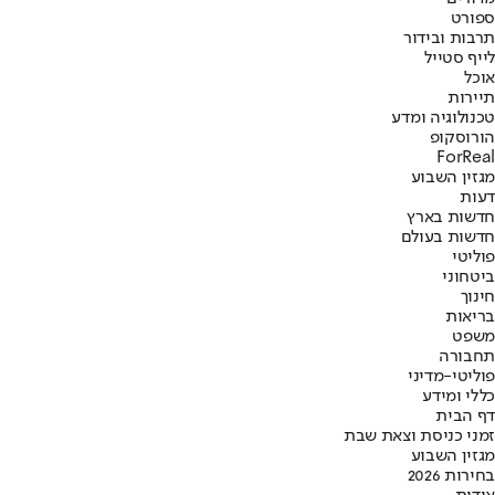
ספורט
תרבות ובידור
לייף סטייל
אוכל
תיירות
טכנולוגיה ומדע
הורוסקופ
ForReal
מגזין השבוע
דעות
חדשות בארץ
חדשות בעולם
פוליטי
ביטחוני
חינוך
בריאות
משפט
תחבורה
פוליטי-מדיני
כללי ומידע
דף הבית
זמני כניסת וצאת שבת
מגזין השבוע
בחירות 2026