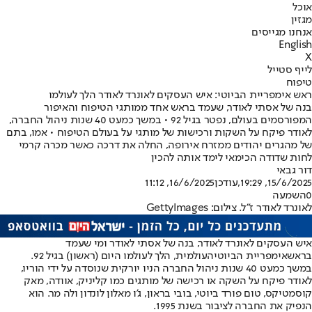
אוכל
מגזין
אנחנו מגייסים
English
X
לייף סטייל
טיפוח
ראש אימפריית הביוטי: איש העסקים לאונרד לאודר הלך לעולמו
בנה של אסתי לאודר, שעמד בראש אחד ממותגי הטיפוח והאיפור
המפורסמים בעולם, נפטר בגיל 92 • במשך כמעט 40 שנות ניהול החברה,
לאודר פיקח על השקות ורכישות של מותגי על בעולם הטיפוח • אמו, בתם
של מהגרים יהודים ממזרח אירופה, החלה את דרכה כאשר מכרה קרמי
לחות שדודה הכימאי לימד אותה להכין
דור גבאי
15/6/2025, 19:29
,עודכן
16/6/2025, 11:12
0
השמעה
לאונרד לאודר ז"ל. צילום: GettyImages
איש העסקים לאונרד לאודר, בנה של אסתי לאודר ומי שעמד
בראש
אימפריית הביוטי
העולמית, הלך לעולמו היום (ראשון) בגיל 92.
במשך כמעט 40 שנות ניהול החברה הניו יורקית שנוסדה על ידי הוריו,
לאודר פיקח על השקה או רכישה של מותגים כמו קליניק, אוודה, מאק
קוסמטיקס, טום פורד ביוטי, בובי בראון, ג'ו מאלון לונדון ולה מר. הוא
הנפיק את החברה לציבור בשנת 1995.