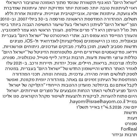
"ישראל היום" הוא גוף תקשורת שנוסד מתוך האמונה שהציבור הישראלי
ראוי לעיתונות טובה יותר, מאוזנת יותר ומדויקת יותר. עיתונות שמדברת
ולא צועקת. עיתונות אמינה, אובייקטיבית ועניינית. עיתונות אחרת וללא
תשלום. המהדורה המודפסת הראשונה פורסמה ב-30 ביולי 2007, וב-2010
הפך "ישראל היום" לעיתון הישראלי בעל שיעור החשיפה הגבוה ביותר בימי
חול. מו"ל העיתון היא ד"ר מרים אדלסון. העורך הראשי הוא עמר לחמנוביץ,
והעורך המייסד הוא עמוס רגב. אתרי האינטרנט של "ישראל היום" בעברית
ובאנגלית, כמו כן היישומונים (אפליקציות) לאנדרואיד ול-iOS, מציגים
חדשות מסביב לשעון, תוכן בלעדי, מבזקים ועדכונים, ניתוחים ופרשנויות,
וידיאו, פודקאסטים ושידורים חיים. פלטפורמות הדיגיטל של "ישראל היום"
כוללות ערוצי חדשות ודעות, תרבות ובידור, לייף סטייל, טכנולוגיה, ספורט,
כלכלה וצרכנות, בריאות, חיילים, אוכל, יהדות, תיירות ורכב. ב-2021 עלו
לאוויר האתר החדש והיישומון החדש של "ישראל היום" בעברית, במטרה
לספק לגולשים חוויה מהירה, עדכנית, בטוחה ונוחה. תכני המהדורה
המודפסת של העיתון זמינים גם באתר, במהדורה יומית מקוונת, ואפשר
לקבל אותם גם בניוזלטר. מועדון ההטבות הייחודי "הקליקה של ישראל
היום" מציע לגולשי האתר הנחות ומבצעים על מוצרים ושירותים. ישראל
היום פתוח להערות, לביקורת ולהצעות לשיפור מקהל הקוראים. פנו אלינו
במייל hayom@israelhayom.co.il.
יום שני, 4.5.2026
י"ז באייר תשפ"ו
חדשות
דעות
ספורט
ForReal
תרבות ובידור