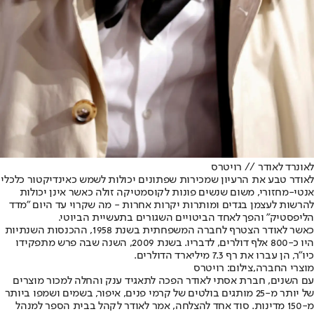
לאונרד לאודר // רויטרס
לאודר טבע את הרעיון שמכירות שפתונים יכולות לשמש כאינדיקטור כלכלי
אנטי-מחזורי, משום שנשים פונות לקוסמטיקה זולה כאשר אינן יכולות
להרשות לעצמן בגדים ומותרות יקרות אחרות - מה שקרוי עד היום "מדד
הליפסטיק" והפך לאחד הביטויים השגורים בתעשיית הביוטי.
כאשר לאודר הצטרף לחברה המשפחתית בשנת 1958, ההכנסות השנתיות
היו כ-800 אלף דולרים, לדבריו. בשנת 2009, השנה שבה פרש מתפקידו
כיו"ר, הן עברו את רף 7.3 מיליארד הדולרים.
מוצרי החברה,צילום: רויטרס
עם השנים, חברת אסתי לאודר הפכה לתאגיד ענק והחלה למכור מוצרים
של יותר מ-25 מותגים בולטים של קרמי פנים, איפור, בשמים ושמפו ביותר
מ-150 מדינות. סוד אחד להצלחה, אמר לאודר לקהל בבית הספר למנהל