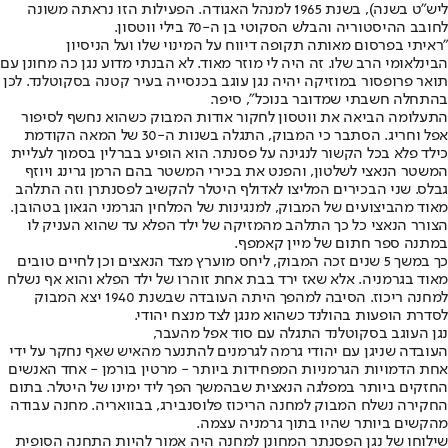
ליש"ט בשנה), בשנת 1965 למנהל האגודה. הפעילות הזו נראתה משונה
לחובב ההיסטוריה והבלש הסקוטי בן ה-70 בילי ווטסון.
"ראיתי בפרסום מאותה תקופה דיווח על המינוי שלו ועל הניסיון
הבינלאומי הרב שלו. זה היה לי מוזר מאוד. לא הבנתי מדוע נגן כה מחונן עם
תואר פרופסור במוזיקה יהיה נגן עוגב בכנסייה בעיר קטנה בסקוטלנד. לכן
בהתחלה חשבתי שמדובר בנוכל", סיפר.
התעלומה הביאה את ווטסון לחקור אודות המבוק כשהוא נחשף לסיפור
אפל וחריג. הסתבר כי המבוק, התגלה בשנות ה-30 של המאה הקודמת
כילד פלא בכל הקשור לנגינה על פסנתר. הוא הופיע בברלין בסמוך לעליית
המשטר הנאצי לשלטון, והפנט את בכירי המשטר בהם הרמן גרינג ויוזף
גבלס. שני הבכירים המליצו לאדולף היטלר להקשיב לפסנתרן וזה התלהב
מאוד מהביצועים של המבוק, למנגינות של המלחין הגרמני הגאון בטהובן.
הצורר הנאצי כל כך התלהב מהמזיקה של ילד הפלא עד שהוא העניק לו
במתנה ספר חתום של מיין קאמפף.
כך במשך 5 שנים זכה המבוק, ליחס מוערץ מצד הנאצים וכן לחיים טובים
מאוד בגרמניה. אלא שאז ירד בבת אחת זוהרו של ילד הפלא והוא אף נשלח
למחנה ריכוז. הסיבה למהפך היתה העובדה שבשנת 1940 יצא המבוק
לסדרת הופעות בהולנד כשהוא מנגן לצד מנצח יהודי.
נגן העוגב בסקוטלנד התגלה עם סוד אפל מהעבר,
העובדה שניגן עם יהודי גרמה לגרמנים להתנער מהאיש שאף נחקר על ידי
אחת הדמויות הגרמניות המפחידות ביותר - מרטין בורמן - אחד האנשים
החזקים ביותר במפלגה הנאצית שבהמשך הפך ליד ימינו של היטלר. בתום
החקירה נשלח המבוק למחנה הריכוז פלוסנבירג, בבוואריה. מחנה עבודה
מהקשים ביותר שהיו בתוך גרמניה עצמה.
שילוחו של נגן הפסנתר המחונן למחנה היה אמור להיות התחנה הסופית