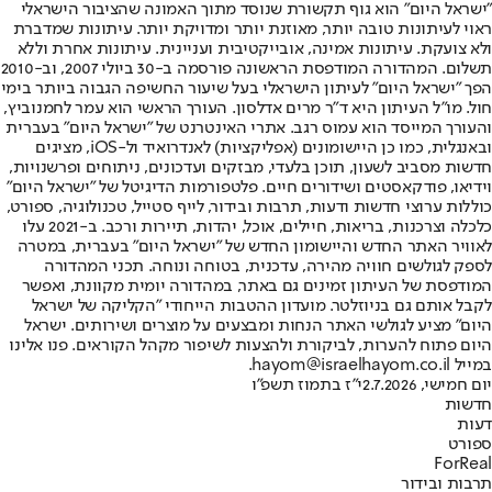
"ישראל היום" הוא גוף תקשורת שנוסד מתוך האמונה שהציבור הישראלי
ראוי לעיתונות טובה יותר, מאוזנת יותר ומדויקת יותר. עיתונות שמדברת
ולא צועקת. עיתונות אמינה, אובייקטיבית ועניינית. עיתונות אחרת וללא
תשלום. המהדורה המודפסת הראשונה פורסמה ב-30 ביולי 2007, וב-2010
הפך "ישראל היום" לעיתון הישראלי בעל שיעור החשיפה הגבוה ביותר בימי
חול. מו"ל העיתון היא ד"ר מרים אדלסון. העורך הראשי הוא עמר לחמנוביץ,
והעורך המייסד הוא עמוס רגב. אתרי האינטרנט של "ישראל היום" בעברית
ובאנגלית, כמו כן היישומונים (אפליקציות) לאנדרואיד ול-iOS, מציגים
חדשות מסביב לשעון, תוכן בלעדי, מבזקים ועדכונים, ניתוחים ופרשנויות,
וידיאו, פודקאסטים ושידורים חיים. פלטפורמות הדיגיטל של "ישראל היום"
כוללות ערוצי חדשות ודעות, תרבות ובידור, לייף סטייל, טכנולוגיה, ספורט,
כלכלה וצרכנות, בריאות, חיילים, אוכל, יהדות, תיירות ורכב. ב-2021 עלו
לאוויר האתר החדש והיישומון החדש של "ישראל היום" בעברית, במטרה
לספק לגולשים חוויה מהירה, עדכנית, בטוחה ונוחה. תכני המהדורה
המודפסת של העיתון זמינים גם באתר, במהדורה יומית מקוונת, ואפשר
לקבל אותם גם בניוזלטר. מועדון ההטבות הייחודי "הקליקה של ישראל
היום" מציע לגולשי האתר הנחות ומבצעים על מוצרים ושירותים. ישראל
היום פתוח להערות, לביקורת ולהצעות לשיפור מקהל הקוראים. פנו אלינו
במייל hayom@israelhayom.co.il.
יום חמישי, 2.7.2026
י"ז בתמוז תשפ"ו
חדשות
דעות
ספורט
ForReal
תרבות ובידור