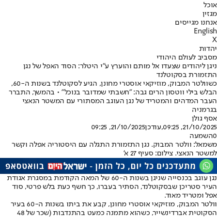
אוכל
מגזין
אנחנו מגייסים
English
X
יהדות
מסביב לעולם היהודי
ניגן ליהודים שצעדו אל מותם והוערץ ע"י היטלר: הסוד האפל של נגן
התזמורת בסקוטלנד
כשוולטר המבוק, מוזיקאי אוסטרי מחונן, הגיע לסקוטלנד בשנות ה-60,
הבלש בילי ווטסון הרים גבה: "חשבתי שמדובר בנוכל" • בהמשך, התברר
העבר המדהים והמטריד של נגן העוגב המסתורי עם המשטר הנאצי
בגרמניה
אסף גולן
21/10/2025, 09:25
,עודכן
21/10/2025, 09:25
0
השמעה
משמאל: וולטר המבוק. נגן התזמורת התגלה עם היסטוריה אפלה וקשר
למשטר הנאצי. צילום: סעיף 27 א'
נגן עוגב בכנסייה שניגן בשנות ה-60 של המאה הקודמת במסגרת אגודת
העיר סטריכן שבסקוטלנד, הסתיר בעברו, כך חשף כעת בלש פרטי, סוד
אפל ומטריד מאוד.
וולטר המבוק, מוזיקאי אוסטרי מחונן, קבע את ביתו בשנות ה-60 בעיר
הסקוטית אברדינשייר, כשהוא מתמנה כמעט בהתנדבות (שכר של 48