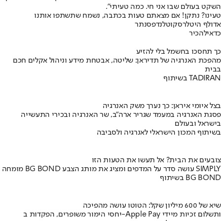
השקט בעולם שבו אני חי. כמה טעיתי".
טעינו? נתקן! אם מצאתם טעות בכתבה, נשמח שתשתפו אותנו
אדולף היטלר
סקוטלנד
פסנתר
כדאי
להכיר
כך תחסכו בחשמל בלי להזיע
מהפכת האנרגיה של תדיראן: שליטה, אבטחת מידע וניהול אקלים חכם
בבית
בשיתוף TADIRAN
בצל איומי איראן: כך נערך משק האנרגיה
פסגת האנרגיה במעמד שגריר ארה"ב, שר האנרגיה ובכירי התעשייה
בישראל ובעולם
בשיתוף המכון הישראלי לאנרגיה ולסביבה
צובעים את הבית? אל תעשו את הטעות הזו
מומחה BG BOND עושה סדר על המדפים ומציג את מותג הצבע SIMPLY
בשיתוף BG BOND
שיא של 600 מיליון שקל: הטוטו עושה מהפיכה
יחסי הימור משופרים, הפקדות ב-Apple Pay ותשלום זכיות מיידי