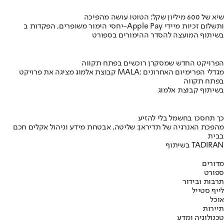
שיא של 600 מיליון שקל: הטוטו עושה מהפיכה
יחסי הימור משופרים, הפקדות ב-Apple Pay ותשלום זכיות מיידי
בשיתוף המועצה להסדר ההימורים בספורט
הפרויקט החדש שמסקרן רוכשים בפתח תקווה
קבוצת אלמוג מציגה את פרויקט MALA: מגדלי הפרימיום האחרונים
בפתח תקווה
בשיתוף קבוצת אלמוג
כך תחסכו בחשמל בלי להזיע
מהפכת האנרגיה של תדיראן: שליטה, אבטחת מידע וניהול אקלים חכם
בבית
בשיתוף TADIRAN
מדורים
ספורט
תרבות ובידור
לייף סטייל
אוכל
תיירות
טכנולוגיה ומדע