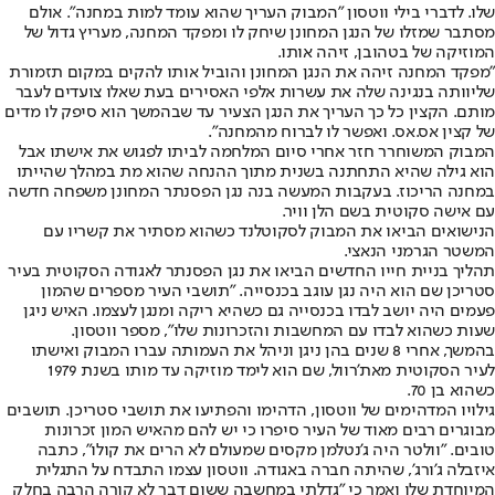
שלו. לדברי בילי ווטסון "המבוק העריך שהוא עומד למות במחנה". אולם
מסתבר שמזלו של הנגן המחונן שיחק לו ומפקד המחנה, מעריץ גדול של
המוזיקה של בטהובן, זיהה אותו.
"מפקד המחנה זיהה את הנגן המחונן והוביל אותו להקים במקום תזמורת
שליוותה בנגינה שלה את עשרות אלפי האסירים בעת שאלו צועדים לעבר
מותם. הקצין כל כך העריך את הנגן הצעיר עד שבהמשך הוא סיפק לו מדים
של קצין אס.אס. ואפשר לו לברוח מהמחנה".
המבוק המשוחרר חזר אחרי סיום המלחמה לביתו לפגוש את אישתו אבל
הוא גילה שהיא התחתנה בשנית מתוך ההנחה שהוא מת במהלך שהייתו
במחנה הריכוז. בעקבות המעשה בנה נגן הפסנתר המחונן משפחה חדשה
עם אישה סקוטית בשם הלן וויר.
הנישואים הביאו את המבוק לסקוטלנד כשהוא מסתיר את קשריו עם
המשטר הגרמני הנאצי.
תהליך בניית חייו החדשים הביאו את נגן הפסנתר לאגודה הסקוטית בעיר
סטריכן שם הוא היה נגן עוגב בכנסייה. "תושבי העיר מספרים שהמון
פעמים היה יושב לבדו בכנסייה גם כשהיא ריקה ומנגן לעצמו. האיש ניגן
שעות כשהוא לבדו עם המחשבות והזכרונות שלו", מספר ווטסון.
בהמשך, אחרי 8 שנים בהן ניגן וניהל את העמותה עברו המבוק ואישתו
לעיר הסקוטית מאת'רוול, שם הוא לימד מוזיקה עד מותו בשנת 1979
כשהוא בן 70.
גילויו המדהימים של ווטסון, הדהימו והפתיעו את תושבי סטריכן. תושבים
מבוגרים רבים מאוד של העיר סיפרו כי יש להם מהאיש המון זכרונות
טובים. "וולטר היה ג'נטלמן מקסים שמעולם לא הרים את קולו", כתבה
איזבלה ג'ורג', שהיתה חברה באגודה. ווטסון עצמו התבדח על התגלית
המיוחדת שלו ואמר כי "גדלתי במחשבה ששום דבר לא קורה הרבה בחלק