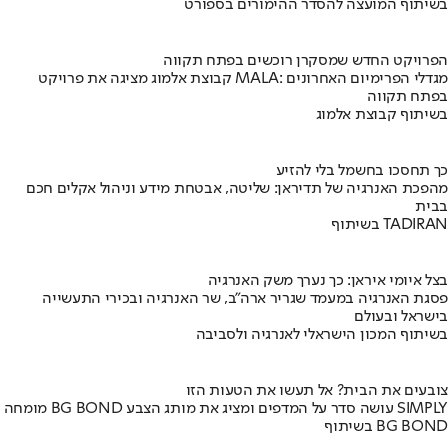
בשיתוף המועצה להסדר ההימורים בספורט
הפרויקט החדש שמסקרן רוכשים בפתח תקווה
קבוצת אלמוג מציגה את פרויקט MALA: מגדלי הפרימיום האחרונים
בפתח תקווה
בשיתוף קבוצת אלמוג
כך תחסכו בחשמל בלי להזיע
מהפכת האנרגיה של תדיראן: שליטה, אבטחת מידע וניהול אקלים חכם
בבית
בשיתוף TADIRAN
בצל איומי איראן: כך נערך משק האנרגיה
פסגת האנרגיה במעמד שגריר ארה"ב, שר האנרגיה ובכירי התעשייה
בישראל ובעולם
בשיתוף המכון הישראלי לאנרגיה ולסביבה
צובעים את הבית? אל תעשו את הטעות הזו
מומחה BG BOND עושה סדר על המדפים ומציג את מותג הצבע SIMPLY
בשיתוף BG BOND