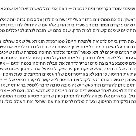
שאינני עומד בקריטריונים לזכאות – האם אני יכול לעשות זאת? או שמא אני
שון, גם אם ממתינים בתור בעלי דין שרוצים לדון על סכום גבוה יותר, אלא 
הגיע קודם ועמד בתור בשערי בית הדין, אלא אם שהתחילו לדון בדין מסוים
תחומים שאינם קשורים לבית הדין, שגם בהם יש חובה לנהוג לפי כללים מסו
ה. מה הדין ביחס לרפואה ולהצלת חיים? מפורסמת הגמרא של שנים שהלכו ב
ר מדובר על הצלת חיים, כל אחד צריך לעשות כל שביכולתו כדי להציל את עצמ
אשר המים שייכים לך, ולא כאשר "המים" (כלומר החיסון במקרה שלנו) שייכי
וזר כלל לשני, ואילו בחיסון, כל אחד שמקבל חיסון עוזר למיגור המגפה 
ך אדם שנמצא בקבוצת סיכון צריך לדחות את קבלת החיסון בכמה ימים – אינ
עבודה שלו וכדומה, אלא שייקח זמן עד שיקבל בפועל את החיסון משום שיש
עת את החיסון, כי הוא לא בקריטריונים של האנשים המקבלים כעת חיסון –
מוכן לנסוע באותו רגע ולקבל את החיסון ללא קשר לרקע הרפואי שלו – יקב
יתים ניתן להקדים תור כאשר ישנה סיבה טובה לדבר (למשל בריאותית, או 
ה ישנו שיקול נוסף. החיסונים מגיעים בהקפאה של 70 מעלות מתחת לאפס. לאחר שמפשירים אותם חייבים
יל). במקרים אלו מצווה ללכת להתחסן כיוון שהדבר מסייע במיגור המגפה
ה ובלקיחת החיסון, ובע"ה נצליח לראות את עם ישראל ואת העולם כולו, נ