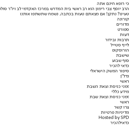
כי רופא חינם אתה
הרב יוסף צבי רימון הוא רב ראשי בית המדרש במרכז האקדמי לב ויו"ר סול
טעינו? נתקן! אם מצאתם טעות בכתבה, נשמח שתשתפו אותנו
קורונה
מדורים
ספורט
דעות
תרבות ובידור
לייף סטייל
הורוסקופ
שישבת
סוף שבוע
כדאי להכיר
סיפור המשק הישראלי
נדל"ן
ראשי
זמני כניסת וצאת השבת
מידע כללי
זמני כניסת וצאת שבת
ראשי
צרו קשר
מדיניות פרטיות
Hosted by SPD
כדאי
להכיר