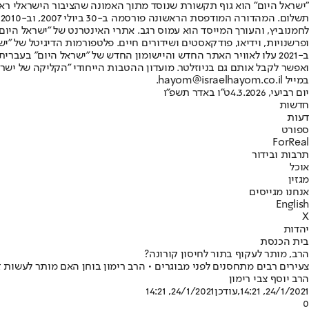
"ישראל היום" הוא גוף תקשורת שנוסד מתוך האמונה שהציבור הישראלי ראוי 
ת
ופרשנויות, וידיאו, פודקאסטים ושידורים חיים. פלטפורמות הדיגיטל של "ישרא
ב-2021 עלו לאוויר האתר החדש והיישומון החדש של "ישראל היום" בע
ואפשר לקבל אותם גם בניוזלטר. מועדון ההטבות הייחודי "הקליקה של ישרא
במייל hayom@israelhayom.co.il.
יום רביעי, 4.3.2026
ט"ו באדר תשפ"ו
חדשות
דעות
ספורט
ForReal
תרבות ובידור
אוכל
מגזין
אנחנו מגייסים
English
X
יהדות
בית הכנסת
הרב, מותר לעקוף בתור לחיסון קורונה?
צעירים רבים מתחסנים לפני מבוגרים • הרב רימון בוחן האם מותר לעשות זאת
הרב יוסף צבי רימון
24/1/2021, 14:21
,עודכן
24/1/2021, 14:21
0