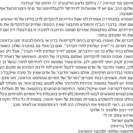
חיסון נגד קורונה // צילום: גדעון מרקוביץ // חיסון נגד קורונה
שלום הרב, אם יש לי אפשרות 'להידחף' ולקבל
חיסון נגד נגיף הקורונה
על אף 
תשובה:
הגמרא בסנהדרין אומרת לנו שעל הדיינים להקדים לדון בדינו של מי שהגיע רא
עם זאת, בדברי הב"ח והסמ"ע מתבאר שאין הכוונה שחייבים להקדים את מי ש
הדיינים. אולם במקומות אחרים מצאנו הרחבה לחובה זו גם לבעלי דין וגם ל
את מי שקודם בתור.
דברים אלו נאמרו בעיקרם ביחס לקדימות בדין או ביחס לבזבוז זמן וכדומ
את המים, כי "חייך קודמין לחיי חבירך". ואם כך אולי גם במקרה שלנו, כאש
אולם ברור שלא כך פני הדברים. אמנם "חייך קודמין לחיי חברך", אבל רק כ
השני, ואתה מנסה להקדימו. ואמנם במקרה של המים, השימוש של האחד לא ע
סיכון זקוק יותר לחיסון. לכן, אדם צעיר שמוצא דרך להידחף לתור, ובשל כ
לכן, כאשר מדובר על אדם שאמור לקבל חיסון לפי דרגת הסיכון או מקום ה
התור (בדרכים חוקיות). אולם כאשר מדובר על אדם שאין כל סיבה שיקבל כ
עם זאת, פעמים רבות נוצרים "חורים" של תורים שהתפנו וכדומה, ואז אדם ש
מחד יש לפעול במשנה זהירות ולהיזהר שלא לפגוע באדם אחר, אך מאידך לע
ביחס לקורונ
ומבקשים מאנשים לבוא להתחסן (לעיתים במגבלת גיל מסוים ולעיתים בכל ג
כולנו ננסה להשקיע בעטיית מסכות על האף והפה, בשמירת כל כללי הקורונ
כמו כן, ראוי להוסיף את התפילה הזו לפני ההתחסנות או לאחר מכן:
יהי רצון מלפניך ה' אלוקי
שיהא עסק זה לי
ולעם ישראל
ולכל בריותיך
לרפואה שלמה ולמיגור המגיפה