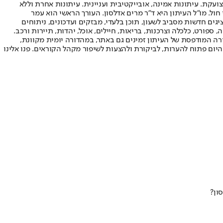
ועקת. עיתונות אמינה, אובייקטיבית ועניינית. עיתונות אחרת וללא
עור החשיפה הגבוה ביותר בימי חול. מו"ל העיתון היא ד"ר מרים אדלסון. העורך הראשי הוא עמר
 והעורך המייסד הוא עמוס רגב. אתרי האינטרנט של "ישראל היום" בעברית ובאנגלית, כמו כן היישומונים (אפליקציות) לאנדרואיד ול-iOS, מציגים חדשות מסביב לשעון, תוכן בלעדי, מבזקים ועדכונים, ניתוחים
, ספורט, כלכלה וצרכנות, בריאות, חיילים, אוכל, יהדות, תיירות ורכב.
דורה המודפסת של העיתון זמינים גם באתר, במהדורה יומית מקוונת,
היום פתוח להערות, לביקורת ולהצעות לשיפור מקהל הקוראים. פנו אלינו
ון?