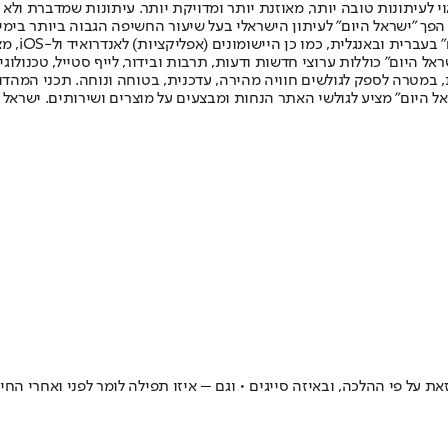
לעיתונות טובה יותר, מאוזנת יותר ומדויקת יותר. עיתונות שמדברת ולא צ
שלום. המהדורה המודפסת הראשונה פורסמה ב-30 ביולי 2007, וב-2010 הפך "ישראל היום" לעיתון הישראלי בעל שי
לחמנוביץ,
ל היום" כוללות ערוצי חדשות ודעות, תרבות ובידור, לייף סטייל, טכנולוגיה
ברית, במטרה לספק לגולשים חוויה מהירה, עדכנית, בטוחה ונוחה. תכני המה
ל היום" מציע לגולשי האתר הנחות ומבצעים על מוצרים ושירותים. ישראל 
 על פי ההלכה, ובאיזה סייגים • וגם – איזו תפילה לומר לפני ואחרי החיס