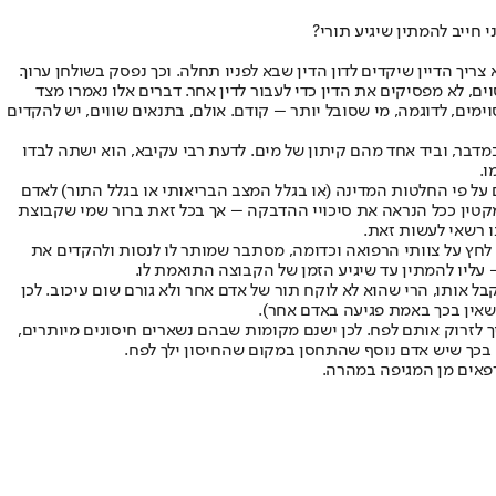
 חייב להמתין שיגיע תורי?
צריך הדיין שיקדים לדון הדין שבא לפניו תחלה. וכך נפסק בשולחן ערוך.
, לא מפסיקים את הדין כדי לעבור לדין אחר. דברים אלו נאמרו מצד
ימים, לדוגמה, מי שסובל יותר – קודם. אולם, בתנאים שווים, יש להקדים
מדבר, וביד אחד מהם קיתון של מים. לדעת רבי עקיבא, הוא ישתה לבדו
ו.
ם על פי החלטות המדינה (או בגלל המצב הבריאותי או בגלל התור) לאדם
ומקטין ככל הנראה את סיכויי ההדבקה – אך בכל זאת ברור שמי שקבוצת
ו רשאי לעשות זאת.
 לחץ על צוותי הרפואה וכדומה, מסתבר שמותר לו לנסות ולהקדים את
 עליו להמתין עד שיגיע הזמן של הקבוצה התואמת לו.
ל אותו, הרי שהוא לא לוקח תור של אדם אחר ולא גורם שום עיכוב. לכן
שאין בכך באמת פגיעה באדם אחר).
 להשתמש בהם, ואם לא – צריך לזרוק אותם לפח. לכן ישנם מקומות שבהם נשארים חיסונים מיותרים,
 בכך שיש אדם נוסף שהתחסן במקום שהחיסון ילך לפח.
רפאים מן המגיפה במהרה.