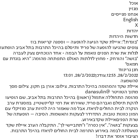
אוכל
מגזין
אנחנו מגייסים
English
X
יהדות
חדשות היהדות
"בוגדת!": איילת שקד הגיעה להופעה – וספגה קריאות בוז
צופים שהגיעו להופעה של פריד ותיסלם בהיכל התרבות בתל אביב הופתעו
לגלות את שרת הפנים נואמת על הבמה • אחד הנוכחים צעק לעברה
"בושה" והורחק • מחוץ לדלתות האולם התפתחה מהומה: "היא בוגדת עם
חמאס"
חנן גרינווד
28/2/2022, 12:53
,עודכן
28/2/2022, 13:01
0
השמעה
איילת שקד והמהומה בהיכל התרבות, צילום: אורן בן חקון, צילום מסך
מתוך הטוויטר @danasulin
מהומה התחוללה אתמול (ראשון) בהיכל התרבות בתל אביב, שם הופיעו
להקת תיסלם ואברהם פריד, שאירחו את רמי קליינשטיין, במסגרת ערב
הוקרה לבית החולים לניאדו. אבל מה שאמור היה להיות ערב מוזיקלי עם
המון כוונות טובות, התדרדר לצעקות והאשמות. הסיבה – הופעתה של
שרת הפנים
איילת שקד
באירוע.
בצעקות "בושה", "אין כפרה" ו"תתביישי לך", התקבלה הערב איילת שקד
כשעלתה לבמה באירוע התרמה לבית החולים לניאדו בהיכל התרבות.
הציבור אומר את דברו!