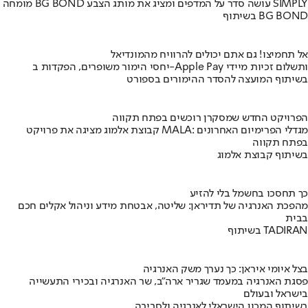
מומחה BG BOND עושה סדר על המדפים ומציג את מותג הצבע SIMPLY
בשיתוף BG BOND
אל תחמיצו! גם אתם יכולים להרוויח מהמונדיאל
יחסי הימור משופרים, הפקדות ב-Apple Pay ותשלום זכיות מיידי
בשיתוף המועצה להסדר ההימורים בספורט
הפרויקט החדש שמסקרן רוכשים בפתח תקווה
קבוצת אלמוג מציגה את פרויקט MALA: מגדלי הפרימיום האחרונים
בפתח תקווה
בשיתוף קבוצת אלמוג
כך תחסכו בחשמל בלי להזיע
מהפכת האנרגיה של תדיראן: שליטה, אבטחת מידע וניהול אקלים חכם
בבית
בשיתוף TADIRAN
בצל איומי איראן: כך נערך משק האנרגיה
פסגת האנרגיה במעמד שגריר ארה"ב, שר האנרגיה ובכירי התעשייה
בישראל ובעולם
בשיתוף המכון הישראלי לאנרגיה ולסביבה