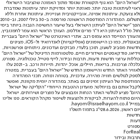
"ישראל היום" הוא גוף תקשורת שנוסד מתוך האמונה שהציבור הישראלי
ראוי לעיתונות טובה יותר, מאוזנת יותר ומדויקת יותר. עיתונות שמדברת
ולא צועקת. עיתונות אמינה, אובייקטיבית ועניינית. עיתונות אחרת וללא
תשלום. המהדורה המודפסת הראשונה פורסמה ב-30 ביולי 2007, וב-2010
הפך "ישראל היום" לעיתון הישראלי בעל שיעור החשיפה הגבוה ביותר בימי
חול. מו"ל העיתון היא ד"ר מרים אדלסון. העורך הראשי הוא עמר לחמנוביץ,
והעורך המייסד הוא עמוס רגב. אתרי האינטרנט של "ישראל היום" בעברית
ובאנגלית, כמו כן היישומונים (אפליקציות) לאנדרואיד ול-iOS, מציגים
חדשות מסביב לשעון, תוכן בלעדי, מבזקים ועדכונים, ניתוחים ופרשנויות,
וידיאו, פודקאסטים ושידורים חיים. פלטפורמות הדיגיטל של "ישראל היום"
כוללות ערוצי חדשות ודעות, תרבות ובידור, לייף סטייל, טכנולוגיה, ספורט,
כלכלה וצרכנות, בריאות, חיילים, אוכל, יהדות, תיירות ורכב. ב-2021 עלו
לאוויר האתר החדש והיישומון החדש של "ישראל היום" בעברית, במטרה
לספק לגולשים חוויה מהירה, עדכנית, בטוחה ונוחה. תכני המהדורה
המודפסת של העיתון זמינים גם באתר, במהדורה יומית מקוונת, ואפשר
לקבל אותם גם בניוזלטר. מועדון ההטבות הייחודי "הקליקה של ישראל
היום" מציע לגולשי האתר הנחות ומבצעים על מוצרים ושירותים. ישראל
היום פתוח להערות, לביקורת ולהצעות לשיפור מקהל הקוראים. פנו אלינו
במייל hayom@israelhayom.co.il.
יום ראשון, 28.6.2026
י"ג בתמוז תשפ"ו
חדשות
דעות
ספורט
ForReal
תרבות ובידור