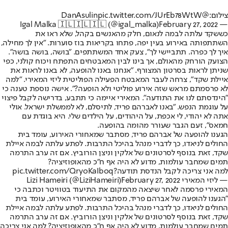
צילום:
@DanAsulin
pic.twitter.com/JUrEb78WtW
February 27, 2022
— Igal Malka 🇮🇱🇮🇱🇮🇱 (@igal_malka)
כששקד עלתה לבמה לנאום, חלק מהאנשים בקהל, שלא ראו את
השתתפותה באירוע בעין יפה, פתחו בקריאות בוז סוערות. "אין לך מחילה,
איך לך כפרה. תתביישי לך", צעק אחד המשתתפים. "בושה, בושה בושה".
הצועק הורחק מהאולם, אך בינו לבין המאבטחים התפתח ויכוח קולני, כפי
שניתן לראות בסרטון המצורף. "אנחנו באנו להופעה, לא באנו לראות את
איילת שקד", צרחה לעבר המאבטח הפעילה הפוליטית ליזי המאירי. "למה
לא פרסמתם מראש שזה אירוע פוליטי ולא הופעה?". אישה נוספת טענה כי
"הינדסתם לנו את התודעה". המאירי איימה כי תתבע, בדרישה לקבל פיצוי
על עוגמת הנפש. "באנו לאברהם פריד, לתיסלם, לא לממשלת ישראל. אולי
אתה לא יהודי, לי אכפת, על היהודים, על הילדים שלי. היא בוגדת עם
חמאס", זעם הגבר שעורר מהומה בהופעה.
הגענו להופעה של אברהם פריד, מסתבר שמאחורי האירוע, עומד בית
החולים לניאדו, כך לדברי מנהל בהיכל התרבות. לפתע עלתה לבמה איילת
שקד, זאת בנוסף לסרטונים של אלקין וניצן הורוביץ. אם זה ערב התרמה
תמים שמחבר עולמות, מדוע לא היה אף ח"כ מהאופוזיציה?
למה אני צריכה לקבל הנדסת תודעה?
pic.twitter.com/QryoKaIboq
— ליזי המאירי Lizi Hameiri (@LiziHameiri)
February 27, 2022
המאירי פרסמה לאחר שיצאה מהמקום את התיעוד בטוויטר וכתבה כי
"הגענו להופעה של אברהם פריד, מסתבר שמאחורי האירוע, עומד בית
החולים לניאדו, כך לדברי מנהל בהיכל התרבות. לפתע עלתה לבמה איילת
שקד, זאת בנוסף לסרטונים של אלקין וניצן הורוביץ. אם זה ערב התרמה
תמים שמחבר עולמות, מדוע לא היה אף ח"כ מהאופוזיציה? למה אני צריכה