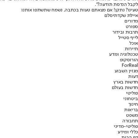
לקבל הנדסת תודעה?".
טעינו? נתקן! אם מצאתם טעות בכתבה, נשמח שתשתפו אותנו
איילת שקד
תיסלם
מדורים
ספורט
תרבות ובידור
לייף סטייל
אוכל
תיירות
טכנולוגיה ומדע
הורוסקופ
ForReal
מגזין השבוע
דעות
חדשות בארץ
חדשות בעולם
פוליטי
ביטחוני
חינוך
בריאות
משפט
תחבורה
פוליטי-מדיני
כללי ומידע
דף הבית