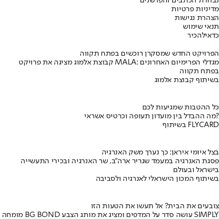
נבחרת הכתבים והפרשנים
מדיניות פרטיות
הצהרת נגישות
תנאי שימוש
כדאי
להכיר
הפרויקט החדש שמסקרן רוכשים בפתח תקווה
קבוצת אלמוג מציגה את פרויקט MALA: מגדלי הפרימיום האחרונים
בפתח תקווה
בשיתוף קבוצת אלמוג
כל ההטבות שמגיעות לכם
מה ההבדל בין מועדון תעופה וכרטיס אשראי?
בשיתוף FLYCARD
בצל איומי איראן: כך נערך משק האנרגיה
פסגת האנרגיה במעמד שגריר ארה"ב, שר האנרגיה ובכירי התעשייה
בישראל ובעולם
בשיתוף המכון הישראלי לאנרגיה ולסביבה
צובעים את הבית? אל תעשו את הטעות הזו
מומחה BG BOND עושה סדר על המדפים ומציג את מותג הצבע SIMPLY