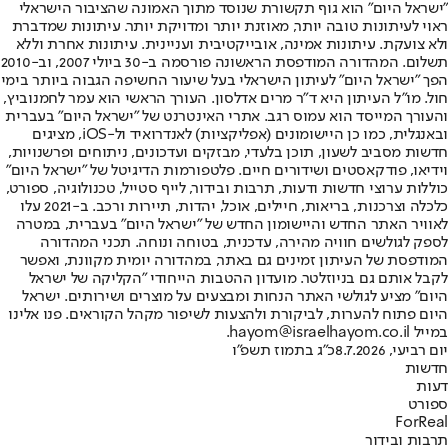
"ישראל היום" הוא גוף תקשורת שנוסד מתוך האמונה שהציבור הישראלי
ראוי לעיתונות טובה יותר, מאוזנת יותר ומדויקת יותר. עיתונות שמדברת
ולא צועקת. עיתונות אמינה, אובייקטיבית ועניינית. עיתונות אחרת וללא
תשלום. המהדורה המודפסת הראשונה פורסמה ב-30 ביולי 2007, וב-2010
הפך "ישראל היום" לעיתון הישראלי בעל שיעור החשיפה הגבוה ביותר בימי
חול. מו"ל העיתון היא ד"ר מרים אדלסון. העורך הראשי הוא עמר לחמנוביץ,
והעורך המייסד הוא עמוס רגב. אתרי האינטרנט של "ישראל היום" בעברית
ובאנגלית, כמו כן היישומונים (אפליקציות) לאנדרואיד ול-iOS, מציגים
חדשות מסביב לשעון, תוכן בלעדי, מבזקים ועדכונים, ניתוחים ופרשנויות,
וידיאו, פודקאסטים ושידורים חיים. פלטפורמות הדיגיטל של "ישראל היום"
כוללות ערוצי חדשות ודעות, תרבות ובידור, לייף סטייל, טכנולוגיה, ספורט,
כלכלה וצרכנות, בריאות, חיילים, אוכל, יהדות, תיירות ורכב. ב-2021 עלו
לאוויר האתר החדש והיישומון החדש של "ישראל היום" בעברית, במטרה
לספק לגולשים חוויה מהירה, עדכנית, בטוחה ונוחה. תכני המהדורה
המודפסת של העיתון זמינים גם באתר, במהדורה יומית מקוונת, ואפשר
לקבל אותם גם בניוזלטר. מועדון ההטבות הייחודי "הקליקה של ישראל
היום" מציע לגולשי האתר הנחות ומבצעים על מוצרים ושירותים. ישראל
היום פתוח להערות, לביקורת ולהצעות לשיפור מקהל הקוראים. פנו אלינו
במייל hayom@israelhayom.co.il.
יום רביעי, 8.7.2026
כ"ג בתמוז תשפ"ו
חדשות
דעות
ספורט
ForReal
תרבות ובידור