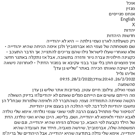
אוכל
מגזין
אנחנו מגייסים
English
X
יהדות
חדשות היהדות
רק כשעלתה לארץ נעמי גילתה – היא לא יהודייה
שם משפחתה של נעמי הוא אברמוביץ' ולכן אימה הניחה שהיא יהודייה •
אלא שאחרי שעלו לישראל גילו שהם צריכים להתגייר, אך הדבר התעכב •
כקצינה חילונית עברה גיור וחזרה בתשובה, אבל אז נתקלה באתגר חדש:
איך מוצאים חתן בלי עבר בבני עקיבא או במגזר הדתי? • לאחרונה נישאה
לבן ישיבה שאותו הכירה באתר "שליש גן עדן"
אליהו גליל
26/2/2022, 20:40
,עודכן
28/2/2022, 09:15
0
השמעה
נעמי ואילון, צילום: חיים עטון, באדיבות אתר שליש גן עדן
מה הייתם עושים אם הייתם מגלים שאתם לא יהודים?
זו בדיוק השאלה
הקשה שאיתה התמודדה נעמי, כשהתברר לה ולאימה שלמרות שבחו"ל הן
נחשבו יהודיות לכל דבר, לפי ההלכה הן בעצם אינן יהודיות.
"הסיפור שלי מתחיל בעצם הרבה לפני שאני עצמי נולדתי. אימא שלי נולדה
לאבא יהודי ולאימא לא יהודייה, ושם, בליטא, היכן שהיא ואני נולדנו, הדת
של הילד נקבעת לפי האבא, כך שכולם הניחו שהיא יהודייה, וגם שם
המשפחה שלה, אברמוביץ', שירשה מאביה, חידד את העובדה שהיא
יהודייה. אימא שלי גדלה בתודעה שהיא יהודייה, אבל היהודים של בריה"מ