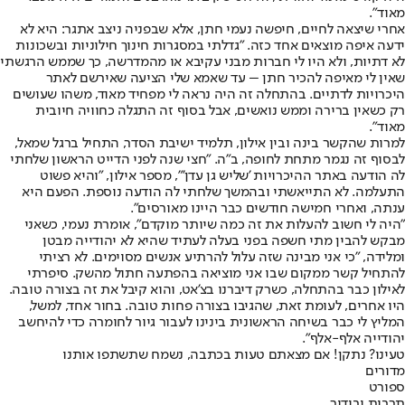
מאוד".
אחרי שיצאה לחיים, חיפשה נעמי חתן, אלא שבפניה ניצב אתגר: היא לא
ידעה איפה מוצאים אחד כזה. "גדלתי במסגרות חינוך חילוניות ובשכונות
לא דתיות, ולא היו לי חברות מבני עקיבא או מהמדרשה, כך שממש הרגשתי
שאין לי מאיפה להכיר חתן – עד שאמא שלי הציעה שאירשם לאתר
היכרויות לדתיים. בהתחלה זה היה נראה לי מפחיד מאוד, משהו שעושים
רק כשאין ברירה וממש נואשים, אבל בסוף זה התגלה כחוויה חיובית
מאוד".
למרות שהקשר בינה ובין אילון, תלמיד ישיבת הסדר, התחיל ברגל שמאל,
לבסוף זה נגמר מתחת לחופה, ב"ה. "חצי שנה לפני הדייט הראשון שלחתי
לה הודעה באתר ההיכרויות 'שליש גן עדן'", מספר אילון, "והיא פשוט
התעלמה. לא התייאשתי ובהמשך שלחתי לה הודעה נוספת. הפעם היא
ענתה, ואחרי חמישה חודשים כבר היינו מאורסים".
"היה לי חשוב להעלות את זה כמה שיותר מוקדם", אומרת נעמי, כשאני
מבקש להבין מתי חשפה בפני בעלה לעתיד שהיא לא יהודייה מבטן
ומלידה, "כי אני מבינה שזה עלול להרתיע אנשים מסוימים. לא רציתי
להתחיל קשר ממקום שבו אני מוציאה בהפתעה חתול מהשק. סיפרתי
לאילון כבר בהתחלה, כשרק דיברנו בצ'אט, והוא קיבל את זה בצורה טובה.
היו אחרים, לעומת זאת, שהגיבו בצורה פחות טובה. בחור אחד, למשל,
המליץ לי כבר בשיחה הראשונית בינינו לעבור גיור לחומרה כדי להיחשב
יהודייה אלף-אלף".
טעינו? נתקן! אם מצאתם טעות בכתבה, נשמח שתשתפו אותנו
מדורים
ספורט
תרבות ובידור