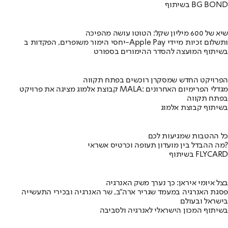
בשיתוף BG BOND
שיא של 600 מיליון שקל: הטוטו עושה מהפיכה
יחסי הימור משופרים, הפקדות ב-Apple Pay ותשלום זכיות מיידי
בשיתוף המועצה להסדר ההימורים בספורט
הפרויקט החדש שמסקרן רוכשים בפתח תקווה
קבוצת אלמוג מציגה את פרויקט MALA: מגדלי הפרימיום האחרונים
בפתח תקווה
בשיתוף קבוצת אלמוג
כל ההטבות שמגיעות לכם
מה ההבדל בין מועדון תעופה וכרטיס אשראי?
בשיתוף FLYCARD
בצל איומי איראן: כך נערך משק האנרגיה
פסגת האנרגיה במעמד שגריר ארה"ב, שר האנרגיה ובכירי התעשייה
בישראל ובעולם
בשיתוף המכון הישראלי לאנרגיה ולסביבה