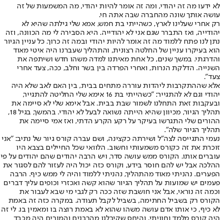
לא ידעו מה זה יהודי, ומה זה אומר להיות יהודי, מה המשמעות של זה
עושה אותך שונה מהחברה שבה אתה חי.
רק אחרי שעלינו לארץ, כשהייתי בת חמש, אמא שלי גילתה שהיא לא
יהודייה, ואז התברר שגם אני לא יהודייה. היא הסבירה לי מה הכוונה, וזה
נתן לנו פתח ללמוד מה זה אומר להיות יהודי ובמה זה כרוך. כל עניין הגיור
הוא בעיקרו עניין של החלטה רצונית, והתהליך שעברנו היה איטי מאוד
והדרגתי. במשך שנים, כל אחת מאיתנו למדה משהו חדש ושיתפה את
השנייה. הדלקת הנרות, ואחרי הפרדה בין בשר וחלב, ככה, צעד אחרי
צעד".
אלא שההתקרבות ליהדות עוררה מתחים בבית, בין האם לאב שלא היה
יהודי וגם לא להתגייר: "כשהייתי בת 16 אימא שלי החליטה להתגייר,
ובעקבות זאת התחלנו לשמור שבת בבית. אבל אימא שלי לא סיימה את
תהליך הגיור, מכיוון שהיא הייתה נשואה לבעל לא יהודי. בהמשך, בגיל 18,
ההורים שלי התגרשו בעיקר על רקע הקרע הדתי, ואז אמי סיימה את
תהליך הגיור שלה".
נעמי התגייסה לצה"ל ושירתה כקצינה, ושם עברה קורס גיור של נתיב: "אני
זוכרת את זה כקורס משמעותי וחשוב. הלוואי שכל החיילים בצבא היו
עוברים אותו. הקורס ממש עושה סדר, ויש הרבה יהודים שהם יהודים על פי
ההלכה אבל יש להם חוסר בידע, וקורס כזה יכול היה לעזור להם לסגור את
הפערים. נהניתי מאוד מהתהליך, נהניתי ללמוד והיה לי ממש כיף. הרבה
פעמים יש שמועות על תהליך הגיור שהוא קשה ואכזרי וכופים עליך דברים
וכמה זה נוראי, אבל אני חושבת שזה ככה רק לגבי מי שבא לעבור את
הקורס רק בשביל החתימה, בשביל לקבל תעודה. במקרה כזה זה באמת
לא כיף, כי אותו אדם עושה משהו שהוא לא באמת רוצה בו ומאמין בו. לי זה
היה קורס מלמד וחוויתי, והיחס שקיבלנו מהרבנים והמורים היה מכבד