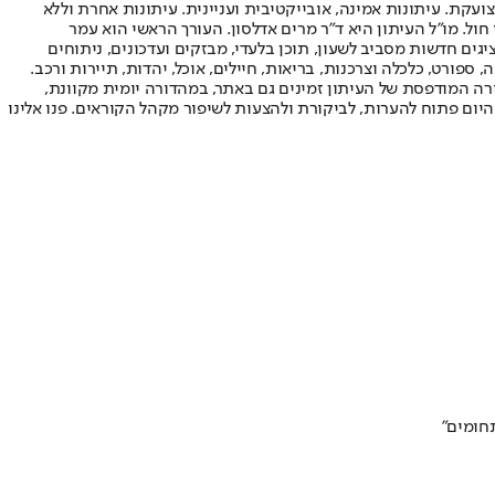
ועקת. עיתונות אמינה, אובייקטיבית ועניינית. עיתונות אחרת וללא
עור החשיפה הגבוה ביותר בימי חול. מו"ל העיתון היא ד"ר מרים אדלסון. העורך הראשי הוא עמר
 והעורך המייסד הוא עמוס רגב. אתרי האינטרנט של "ישראל היום" בעברית ובאנגלית, כמו כן היישומונים (אפליקציות) לאנדרואיד ול-iOS, מציגים חדשות מסביב לשעון, תוכן בלעדי, מבזקים ועדכונים, ניתוחים
, ספורט, כלכלה וצרכנות, בריאות, חיילים, אוכל, יהדות, תיירות ורכב.
דורה המודפסת של העיתון זמינים גם באתר, במהדורה יומית מקוונת,
היום פתוח להערות, לביקורת ולהצעות לשיפור מקהל הקוראים. פנו אלינו
חומים"