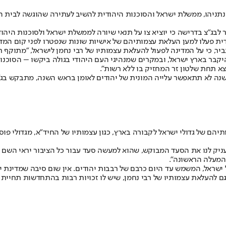
תניהו, ממשלת ישראל והסוכנות היהודית להשיב לעתירה שהוגשה לבית ה
ר לבג"צ בדרישה כי יוציא צו על תנאי שיורה לממשלת ישראל ולסוכנות היה
ת פעלו למען העלאת עצמותיהם של אישיות שונות שנפטרו לפני קום המדי
גביר, כי על המדינה לפעול להעלאת עצמותיו של רבי נחמן לישראל, "מתוקף
בר בארץ ישראל, ובמקרים שמנהיגי העם היהודי בגולה ביקשו – הסוכנות 
צא תחת שלטון זר המחזיק בו ללא רשות".
שנה לא תתאפשר עלייה המונית של יהודים לאומן בראש השנה, מתבקש בג"ץ
 של גדולי ישראל לקבורה בארץ, כגון עצמותיו של החיד"א, מגדולי פוסק
ניק לנו את הסעד המבוקש, שהוא למעשה סעד עבור כל הציבור יראי השם ב
מהמעלה הראשונה".
רם של ישראל, המשמש עד היום כרבם של רבבות יהודים. אין שום סיבה שמדי
 גם להעלאת עצמותיו של רבי נחמן, שיש לו זכויות רבות בהתחדשות תחיית