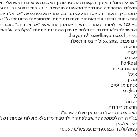
"ישראל היום" הוא גוף תקשורת שנוסד מתוך האמונה שהציבור הישראלי ראוי 
ת
ופרשנויות, וידיאו, פודקאסטים ושידורים חיים. פלטפורמות הדיגיטל של "ישרא
ב-2021 עלו לאוויר האתר החדש והיישומון החדש של "ישראל היום" בע
ואפשר לקבל אותם גם בניוזלטר. מועדון ההטבות הייחודי "הקליקה של ישרא
במייל hayom@israelhayom.co.il.
יום שבת, 13.6.2026
כ"ח בסיון תשפ"ו
חדשות
דעות
ספורט
ForReal
תרבות ובידור
אוכל
מגזין
אנחנו מגייסים
English
X
יהדות
חדשות היהדות
האם עצמותיו של רבי נחמן יועלו לישראל?
בג"ץ הורה לממשלה להשיב לעתירה ולהסביר מדוע לא מועלות עצמותיו של 
יאיר אלטמן
18/8/2020, 06:33
,עודכן
18/8/2020, 10:56
0