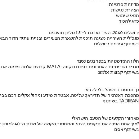
מדיניות פרטיות
הצהרת נגישות
תנאי שימוש
כדאי
להכיר
ירושלים 2040: העיר נערכת ל- 1.5 מליון תושבים
מנכ"לית העירייה מציגה תוכנית להשארת הצעירים ובניית עתיד הדור הבא
בשיתוף עיריית ירושלים
חלון ההזדמנויות בכפר גנים נסגר
קבוצת אלמוג מציגה את פרויקט MALA: מגדלי הפרימיום האחרונים בפתח תקווה
בשיתוף קבוצת אלמוג
כך תחסכו בחשמל בלי להזיע
מהפכת האנרגיה של תדיראן: שליטה, אבטחת מידע וניהול אקלים חכם בבי
בשיתוף TADIRAN
מאחורי הקלעים של הטעם הישראלי
איך אסם הפכה את תקופת הצנע והמחסור הקשה של שנות ה-40 למותג לאומי?
בשיתוף אסם