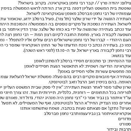
צילום: יהודה פרץ // קבר רבי נחמן באוקראינה. בקרוב בישראל?
שופטת בית המשפט העליון דפנה ברק ארז, הורתה לראש הממשלה בנימין נ
עצמותיו של רבי נחמן מברסלב מאומן שבאוקראינה לישראל.
העתירה הוגשה על ידי שרון שלצר (תל צור), פעיל ברסלב ידוע, שכאמור עת
לישראל. העתירה נסמכת על מקרים נוספים בה המממשלה והסוכנות היהודי
עוד נכתב בעתירה שהוגשה על ידי בא כוחו של שלצר, עורך הדין איתמר בן 
השפעה לקבורה בארץ, מחמת החובה לקיום רצון המת – רבי נחמן רצה להיק
העם היהודי - קברו של רבי נחמן שישראלים רבים עולים אליו להתפלל - נמ
כמו כן, בעתירה נכתב כי נוכח הודעתו של שר החוץ האוקראיני שמסר כי ה
רבי נחמן לקבורה בארץ ישראל, עד ה-13.10 (לפני ראש השנה).
עוד בנושא:
נגד ההנחיות: כך מתכננים חסידי ברסלב להסתנן לאומן
אוקראינה הודיעה רשמית: לא תתאפשר הגעת חסידים לאומן
מה מחפשים עשרות אלפי חסידים באומן?
בעתירה אף מובאים מקרים רבים בהם פעלה ממשלת ישראל להעלאת עצמותיהם
האומה, בהם בנימין זאב הרצל וזאב ז'בוטינסקי.
שרון שלצר מסר לאחר הגשת העתירה: "אין לי ספק שבית המשפט העליון יע
לפריחה בכל התחומים – רוחנית, כלכלית, תיירותית ועוד. זהו צורך חיוני 
עו"ד איתמר בן גביר אמר כי "רבי נחמן היה מנהיג יהודי, גדול דור, מאו
אחרים כמו הצדיק החיד"א הרצל וז'בוטינסקי, ואף של המעפילים, לא תפעל
טעינו? נתקן! אם מצאתם טעות בכתבה, נשמח שתשתפו אותנו
אוקראינה
איתמר בן גביר
עצמות
רבי נחמן מברסלב
מדורים
ספורט
תרבות ובידור