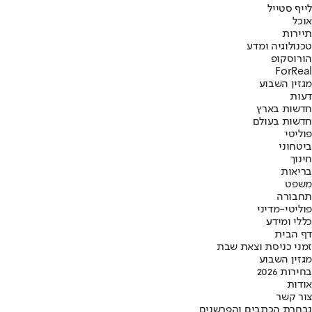
לייף סטייל
אוכל
תיירות
טכנולוגיה ומדע
הורוסקופ
ForReal
מגזין השבוע
דעות
חדשות בארץ
חדשות בעולם
פוליטי
ביטחוני
חינוך
בריאות
משפט
תחבורה
פוליטי-מדיני
כללי ומידע
דף הבית
זמני כניסת וצאת שבת
מגזין השבוע
בחירות 2026
אודות
צור קשר
נבחרת הכתבים והפרשנים