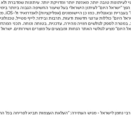
לעיתונות טובה יותר, מאוזנת יותר ומדויקת יותר. עיתונות שמדברת ולא צ
שלום. המהדורה המודפסת הראשונה פורסמה ב-30 ביולי 2007, וב-2010 הפך "ישראל היום" לעיתון הישראלי בעל שי
לחמנוביץ,
ל היום" כוללות ערוצי חדשות ודעות, תרבות ובידור, לייף סטייל, טכנולוגיה
ברית, במטרה לספק לגולשים חוויה מהירה, עדכנית, בטוחה ונוחה. תכני המה
ל היום" מציע לגולשי האתר הנחות ומבצעים על מוצרים ושירותים. ישראל 
רבי נחמן לישראל • מגיש העתירה: "העלאת העצמות תביא לפריחה בכל הת