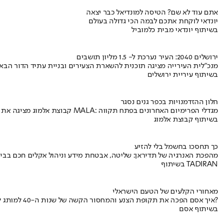
אתם עוד לא שם? הטיסה למונדיאל כבר יצאה
יונדאי לוקחת אתכם לבמה הכי גדולה בעולם
בשיתוף יונדאי מבית כלמוביל
ירושלים 2040: העיר נערכת ל- 1.5 מליון תושבים
מנכ"לית העירייה מציגה תוכנית להשארת הצעירים ובניית עתיד הדור הבא
בשיתוף עיריית ירושלים
חלון ההזדמנויות בכפר גנים נסגר
קבוצת אלמוג מציגה את פרויקט MALA: מגדלי הפרימיום האחרונים בפתח תקווה
בשיתוף קבוצת אלמוג
כך תחסכו בחשמל בלי להזיע
מהפכת האנרגיה של תדיראן: שליטה, אבטחת מידע וניהול אקלים חכם בבי
בשיתוף TADIRAN
מאחורי הקלעים של הטעם הישראלי
איך אסם הפכה את תקופת הצנע והמחסור הקשה של שנות ה-40 למותג לאומי?
בשיתוף אסם