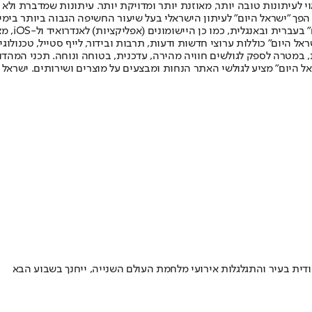
לעיתונות טובה יותר, מאוזנת יותר ומדויקת יותר. עיתונות שמדברת ולא צ
שלום. המהדורה המודפסת הראשונה פורסמה ב-30 ביולי 2007, וב-2010 הפך "ישראל היום" לעיתון הישראלי בעל שי
לחמנוביץ,
ל היום" כוללות ערוצי חדשות ודעות, תרבות ובידור, לייף סטייל, טכנולוגיה
ברית, במטרה לספק לגולשים חוויה מהירה, עדכנית, בטוחה ונוחה. תכני המה
ל היום" מציע לגולשי האתר הנחות ומבצעים על מוצרים ושירותים. ישראל 
ודית בעיר והתגלגלות אירועי מלחמת העולם השנייה, ייחנך בשבוע הבא