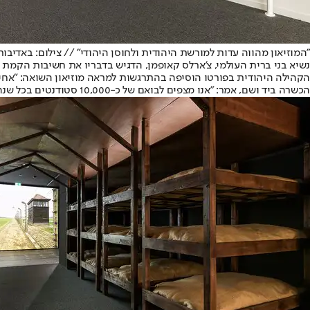
"המוזיאון מהווה עדות למורשת היהודית ולחוסן היהודי" // צילום: באדיבו
נשיא בני ברית העולמי, צ'ארלס קאופמן, הדגיש בדבריו את חשיבות הקמת המו
הקהילה היהודית בפורטו הוסיפה בהתרגשות למראה מוזיאון השואה: "אחי ואנ
הכשרה ביד ושם, אמר: "אנו מצפים לבואם של כ-10,000 סטודנטים בכל שנה. מספר זהה של מבקרים שביקרו בבית הכנסת לפני פרוץ המגיפה".