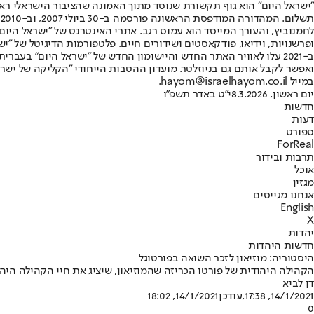
"ישראל היום" הוא גוף תקשורת שנוסד מתוך האמונה שהציבור הישראלי ראוי 
ת
ופרשנויות, וידיאו, פודקאסטים ושידורים חיים. פלטפורמות הדיגיטל של "ישרא
ב-2021 עלו לאוויר האתר החדש והיישומון החדש של "ישראל היום" בע
ואפשר לקבל אותם גם בניוזלטר. מועדון ההטבות הייחודי "הקליקה של ישרא
במייל hayom@israelhayom.co.il.
יום ראשון, 8.3.2026
י"ט באדר תשפ"ו
חדשות
דעות
ספורט
ForReal
תרבות ובידור
אוכל
מגזין
אנחנו מגייסים
English
X
יהדות
חדשות היהדות
היסטוריה: מוזיאון לזכר השואה בפורטוגל
הקהילה היהודית של פורטו הכריזה שהמוזיאון, שיציג את חיי הקהילה היה
דן לביא
14/1/2021, 17:38
,עודכן
14/1/2021, 18:02
0