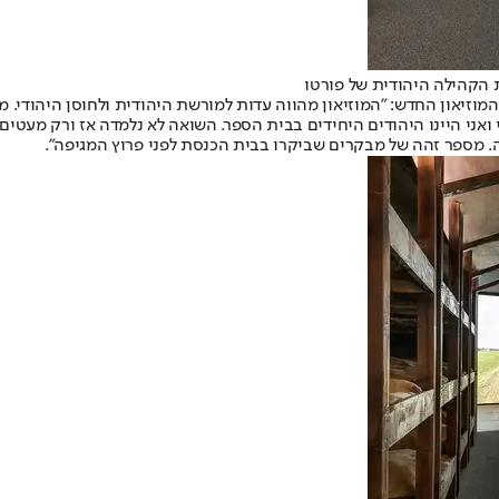
ת הקהילה היהודית של פורטו
זיאון החדש: "המוזיאון מהווה עדות למורשת היהודית ולחוסן היהודי. מי י
י היינו היהודים היחידים בבית הספר. השואה לא נלמדה אז ורק מעטים ידעו