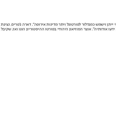
יתן וישמש כמגדלור לפורטוגל ויתר מדינות אירופה". דארה ג'פריס, נציגת
 אודותיה". אוצר המוזיאון היהודי בפורטו ההיסטוריון הוגו ואז, שקיבל