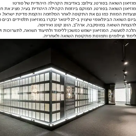
מוזיאון השואה בפורטו, צילום: באדיבות הקהילה היהודית של פורטו
מוזיאון השואה בפורטו, המוקם ביוזמת הקהילה היהודית בעיר, מציג את ח
וצעדות המוות כמו גם את התקופה לאחר המלחמה והקמת מדינת ישראל. כי
ביום השואה הבינלאומי שיצוין ב-27 לינואר י
להנצחת השואה במוסקבה, ארה"ב, הונג קונג ואירופה.
הלכה למעשה, המוזיאון ישמש כמשכן ללימוד ולתיעוד השואה, לתערוכות ול
לימוד וצילומים ותמונות מתקופת השואה ולאחריה.