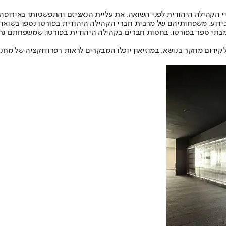
יי הקהילה היהודית לפני השואה, את עליית הנאציזם והתפשטותו באירופה 
דוע, משפחותיהם של מרבית חברי הקהילה היהודית בפורטו נספו בשואה.
בקרו במוזיאון תלמידים רבים מבתי ספר בפורטו. בחסות חברים בקהילה היהודית בפורטו,
קידום מחקר בנושא. במוזיאון יוכלו המבקרים לראות רפרודוקציה של מחנה