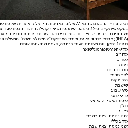
המוזיאון ייחנך בשבוע הבא // צילום: באדיבות הקהילה היהודית של פורטו
בטקס שיתקיים ב-20 בינואר, ישתתפו נשיא הקהילה היהודית 
ישתתפו גם שגריר ישראל בפורטוגל, רפי גמזו, ושגרירי מדינות נוספות; ק
(IHRA); מרטה סנטוס פאיס, נציבת הפרויקט "לעולם לא נשכח". ממשלת פורטוגל תיוצג באירוע על ידי מזכיר המדינה לענייני תרבות.
טעינו? נתקן! אם מצאתם טעות בכתבה, נשמח שתשתפו אותנו
מוזיאון
פורטו
פורטוגל
שואה
מדורים
ספורט
דעות
תרבות ובידור
לייף סטייל
הורוסקופ
שישבת
סוף שבוע
כדאי להכיר
סיפור המשק הישראלי
נדל"ן
ראשי
זמני כניסת וצאת השבת
מידע כללי
זמני כניסת וצאת שבת