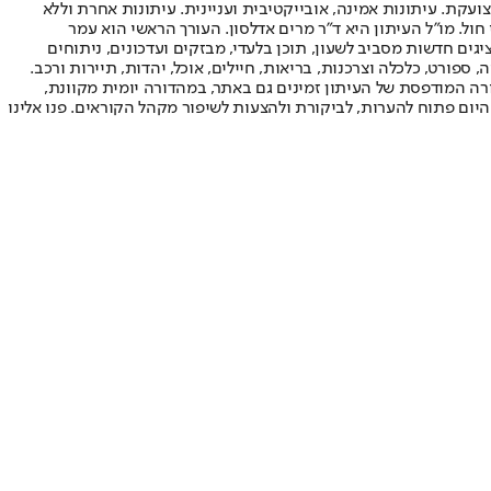
ועקת. עיתונות אמינה, אובייקטיבית ועניינית. עיתונות אחרת וללא
עור החשיפה הגבוה ביותר בימי חול. מו"ל העיתון היא ד"ר מרים אדלסון. העורך הראשי הוא עמר
 והעורך המייסד הוא עמוס רגב. אתרי האינטרנט של "ישראל היום" בעברית ובאנגלית, כמו כן היישומונים (אפליקציות) לאנדרואיד ול-iOS, מציגים חדשות מסביב לשעון, תוכן בלעדי, מבזקים ועדכונים, ניתוחים
, ספורט, כלכלה וצרכנות, בריאות, חיילים, אוכל, יהדות, תיירות ורכב.
דורה המודפסת של העיתון זמינים גם באתר, במהדורה יומית מקוונת,
היום פתוח להערות, לביקורת ולהצעות לשיפור מקהל הקוראים. פנו אלינו