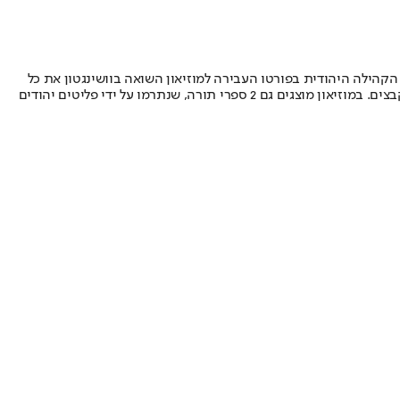
בנה המוזיאון קיבל תרומה נכבדה ממשפחה בפורטוגל שמוצאה מדרום מזרח אסיה ושהיו קורבנות מחנות ריכוז ביפן בתקופת המלחמה. בשנת 2013 הקהילה היהודית בפורטו העבירה למוזיאון השואה בוושינגטון את כל
המוצגים מהארכיון שהתקבלו מפליטים יהודים מתקופת השואה. הארכיון חזר עתה לעיר פורטו והוא כולל מסמכים רשמיים, עדויות, מכתבים ומאות קבצים. במוזיאון מוצגים גם 2 ספרי תורה, שנתרמו על ידי פליטים יהודים