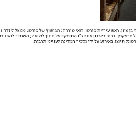
בפורטו, דיאז בן ציון, ראש עיריית פורטו, רואי מוררה; הבישוף של פורטו, מנוא
ארל פראקפן, בכיר בארגון אונסק"ו המופקד על חינוך לשואה; השגריר לואי