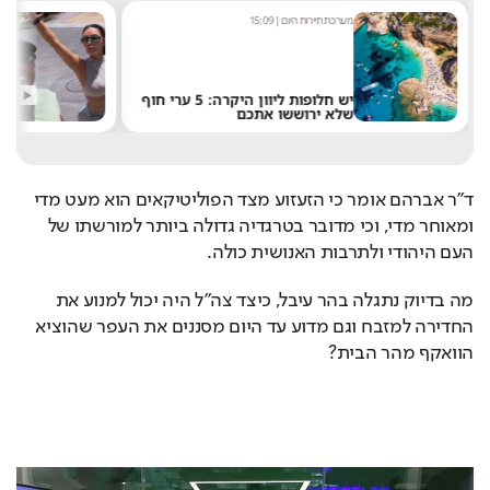
מערכת תיירות היום
|
15:09
מערכ
יש חלופות ליוון היקרה: 5 ערי חוף
קים
שלא ירוששו אתכם
חוש
ד"ר אברהם אומר כי הזעזוע מצד הפוליטיקאים הוא מעט מדי 
ומאוחר מדי, וכי מדובר בטרגדיה גדולה ביותר למורשתו של 
העם היהודי ולתרבות האנושית כולה.
מה בדיוק נתגלה בהר עיבל, כיצד צה"ל היה יכול למנוע את 
החדירה למזבח וגם מדוע עד היום מסננים את העפר שהוציא 
הוואקף מהר הבית?