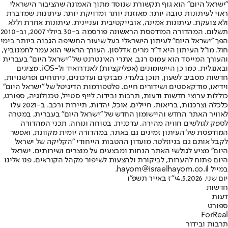
"ישראל היום" הוא גוף תקשורת שנוסד מתוך האמונה שהציבור הישראלי
ראוי לעיתונות טובה יותר, מאוזנת יותר ומדויקת יותר. עיתונות שמדברת
ולא צועקת. עיתונות אמינה, אובייקטיבית ועניינית. עיתונות אחרת וללא
תשלום. המהדורה המודפסת הראשונה פורסמה ב-30 ביולי 2007, וב-2010
הפך "ישראל היום" לעיתון הישראלי בעל שיעור החשיפה הגבוה ביותר בימי
חול. מו"ל העיתון היא ד"ר מרים אדלסון. העורך הראשי הוא עמר לחמנוביץ,
והעורך המייסד הוא עמוס רגב. אתרי האינטרנט של "ישראל היום" בעברית
ובאנגלית, כמו כן היישומונים (אפליקציות) לאנדרואיד ול-iOS, מציגים
חדשות מסביב לשעון, תוכן בלעדי, מבזקים ועדכונים, ניתוחים ופרשנויות,
וידיאו, פודקאסטים ושידורים חיים. פלטפורמות הדיגיטל של "ישראל היום"
כוללות ערוצי חדשות ודעות, תרבות ובידור, לייף סטייל, טכנולוגיה, ספורט,
כלכלה וצרכנות, בריאות, חיילים, אוכל, יהדות, תיירות ורכב. ב-2021 עלו
לאוויר האתר החדש והיישומון החדש של "ישראל היום" בעברית, במטרה
לספק לגולשים חוויה מהירה, עדכנית, בטוחה ונוחה. תכני המהדורה
המודפסת של העיתון זמינים גם באתר, במהדורה יומית מקוונת, ואפשר
לקבל אותם גם בניוזלטר. מועדון ההטבות הייחודי "הקליקה של ישראל
היום" מציע לגולשי האתר הנחות ומבצעים על מוצרים ושירותים. ישראל
היום פתוח להערות, לביקורת ולהצעות לשיפור מקהל הקוראים. פנו אלינו
במייל hayom@israelhayom.co.il.
יום שני, 4.5.2026
י"ז באייר תשפ"ו
חדשות
דעות
ספורט
ForReal
תרבות ובידור