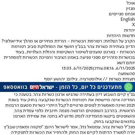
אוכל
מגזין
אנחנו מגייסים
English
X
יהדות
חדשות היהדות
הקרב על הצלחת: רפורמת הכשרות - הורדת מחירים או מהלך אידיאולוגי?
הדיון בעתירת כשרות צהר בבג"ץ חושף את המחלוקת סביב רפורמת
הכשרות • בארגון טוענים לשיפור השקיפות והוזלת העלויות, בעוד
בכושרות מזהירים מפני פגיעה באמון הציבור והפיכת הכשרות למסחרית
יותם דשא
6/11/2025, 08:16
,עודכן
6/11/2025, 13:03
0
השמעה
תעודת כשרות // אילוסטרציה. צילום: יהושע יוסף
בג"ץ קיים השבוע דיון בעתירה שהגיש ארגון כשרות צהר, בטענה כי
המדינה אינה מיישמת את רפורמת הכשרות שנקבעה בחוק עוד בשנת
2021 ואינה מאפשרת לגופים פרטיים לקבל היתרי כשרות מטעם הרבנות
הראשית. בהרכב השופטים הורגשה מגמה חיובית כלפי עמדת צהר,
והשופטים ביקשו מהמדינה לנמק מדוע לא בחנה את עמידת הארגון
בתנאים שנקבעו בחוק.
מנכ"ל כשרות צהר, עמנואל גדג', אמר לישראל היום: "מקווה ומאמין שבג"ץ
יורה למשרד הדתות לקיים את החוק ולהחזיר את הכשרות לתפקידה