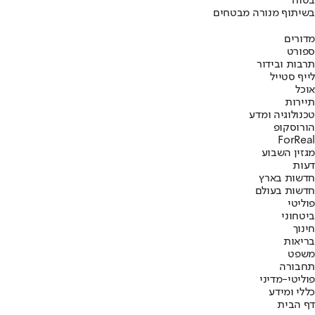
בטוח
בשיתוף מנורה מבטחים
מדורים
ספורט
תרבות ובידור
לייף סטייל
אוכל
תיירות
טכנולוגיה ומדע
הורוסקופ
ForReal
מגזין השבוע
דעות
חדשות בארץ
חדשות בעולם
פוליטי
ביטחוני
חינוך
בריאות
משפט
תחבורה
פוליטי-מדיני
כללי ומידע
דף הבית