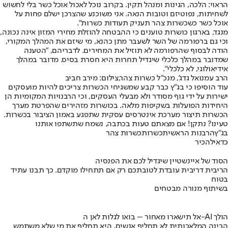
הראוי: הלכה, הגינות ומנהל תקין. בקרוב נוכל לאכול אוכל כשר בלי לחשוש
לשחיתות, נפוטיזם וטובות הנאה. אני משוכנע שהצרכן ישלם פחות על
אוכל כשר כשכשרות צהר תעניק תעודות כשרות".
מנגד, בארגון כושרות טוענים כי ההבטחה להוזלת מחירי המזון אינה נכונה,
וכי גם ברפורמה של השר לשעבר מתן כהנא, מי שיזם את המהלך המקורי,
הודה לבסוף שהרפורמה לא תוזיל את המחירים. לדבריהם, "הטענה
שמדובר במהלך כלכלי שיגדיל תחרות היא חסרת בסיס. מדובר במהלך
אידיאולוגי, לא כלכלי".
הרב עמנואל גדג', מנכ"ל כשרות צהר,צילום: מירב חביב
עוד הוסיפו כי בג"ץ כבר קבע שמשגיחי הכשרות צריכים להיות מועסקים
ישירות על ידי גוף מסודר ולא מבעלי העסקים, וכי הרבנויות המקומיות הן
היחידות הפועלות בשקיפות מלאה. בכושרות מזהירים שהפרטת מערך
הכשרות תיצור מערכת אינטרסים עסקית שתפגע באמון הציבור בכשרות.
טעינו? נתקן! אם מצאתם טעות בכתבה, נשמח שתשתפו אותנו
בג"ץ
הרבנות הראשית
כשרות
כשרות צהר
כדאי
להכיר
הסוד של איינשטיין שיגדיל לכם את הפנסיה
הריבית דריבית עובדת לטובתכם רק אם תתחילו מוקדם. כך תבנו עתיד
בטוח
בשיתוף מנורה מבטחים
אל תישארו מאחור – בואו לגלות לאן ה-AI הולך
הבינה המלאכותית לא תחליף אנשים, היא תחליף את מי שלא משתמש