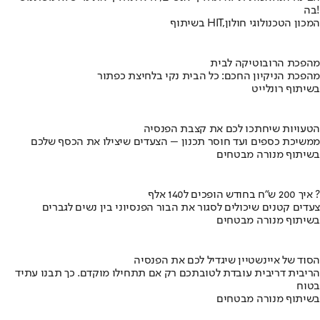
בה!
בשיתוף HIT,המכון הטכנולוגי חולון
מהפכת הרובוטיקה לבית
מהפכת הניקיון החכם: כל הבית נקי בלחיצת כפתור
בשיתוף רונלייט
הטעויות שיחתכו לכם את קצבת הפנסיה
ממשיכת כספים ועד חוסר תכנון – הצעדים שיצילו את הכסף שלכם
בשיתוף מנורה מבטחים
איך 200 ש"ח בחודש הופכים ל140 אלף ?
צעדים קטנים שיכולים לסגור את הבור הפנסיוני בין נשים לגברים
בשיתוף מנורה מבטחים
הסוד של איינשטיין שיגדיל לכם את הפנסיה
הריבית דריבית עובדת לטובתכם רק אם תתחילו מוקדם. כך תבנו עתיד
בטוח
בשיתוף מנורה מבטחים