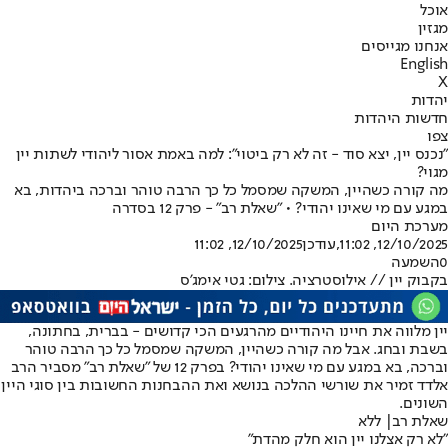
אוכל
מגזין
אנחנו מגייסים
English
X
יהדות
חדשות היהדות
צפו
"נכנס יין, יצא סוד - זה לא רק ביטוי": למה באמת אסור ליהודי לשתות יין
מגוי?
מה קורה כשהיין, המשקה שמסמל כל כך הרבה טוהר וברכה ביהדות, בא
במגע עם מי שאינו יהודי? • "שאלת רב" - פרק 12 בסדרה
מערכת היום
12/10/2025, 11:02
,עודכן
12/10/2025, 11:02
0
השמעה
בקבוק יין // אילוסטרציה. צילום: גטי אימג'ס
יין מלווה את חיינו היהודיים מהרגעים הכי קדושים - בברית, בחתונה,
בשבת ובחג. אבל מה קורה כשהיין, המשקה שמסמל כל כך הרבה טוהר
וברכה, בא במגע עם מי שאינו יהודי? בפרק 12 של "שאלת רב" מסביר הרב
אלדד זמיר את שורשי ההלכה בנושא ואת ההבחנות החשובות בין סוגי היין
השונים.
שאלת רב| ללא
"לא רק אצלנו יין הוא חלק מהדת"