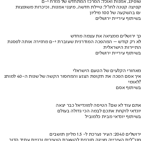
שופינג, אמנות ואוכל: המרכז המתחדש של מזרח י-ם
קפיצה קטנה לחו"ל: טיילת חדשה, מיצגי אמנות, וכיכרות משופצות
בהשקעה של 100 מיליון ₪
בשיתוף עיריית ירושלים
כך ירושלים ממציאה את עצמה מחדש
לא רק קודש – המהפכה המודרנית שעוברת י-ם מחזירה אותה לפסגת
התיירות הישראלית
בשיתוף עיריית ירושלים
מאחורי הקלעים של הטעם הישראלי
איך אסם הפכה את תקופת הצנע והמחסור הקשה של שנות ה-40 למותג
לאומי?
בשיתוף אסם
אתם עוד לא שם? הטיסה למונדיאל כבר יצאה
יונדאי לוקחת אתכם לבמה הכי גדולה בעולם
בשיתוף יונדאי מבית כלמוביל
ירושלים 2040: העיר נערכת ל- 1.5 מליון תושבים
מנכ"לית העירייה מציגה תוכנית להשארת הצעירים ובניית עתיד הדור