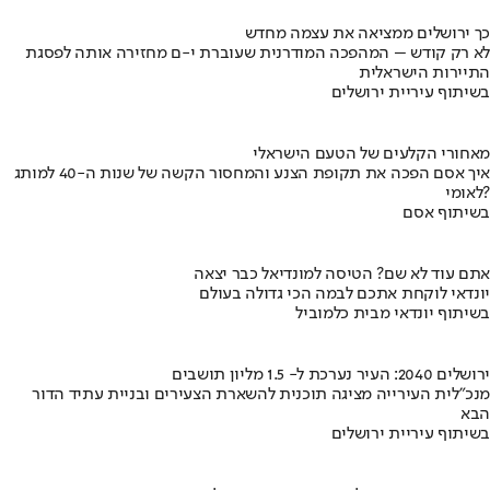
כך ירושלים ממציאה את עצמה מחדש
לא רק קודש – המהפכה המודרנית שעוברת י-ם מחזירה אותה לפסגת
התיירות הישראלית
בשיתוף עיריית ירושלים
מאחורי הקלעים של הטעם הישראלי
איך אסם הפכה את תקופת הצנע והמחסור הקשה של שנות ה-40 למותג
לאומי?
בשיתוף אסם
אתם עוד לא שם? הטיסה למונדיאל כבר יצאה
יונדאי לוקחת אתכם לבמה הכי גדולה בעולם
בשיתוף יונדאי מבית כלמוביל
ירושלים 2040: העיר נערכת ל- 1.5 מליון תושבים
מנכ"לית העירייה מציגה תוכנית להשארת הצעירים ובניית עתיד הדור
הבא
בשיתוף עיריית ירושלים