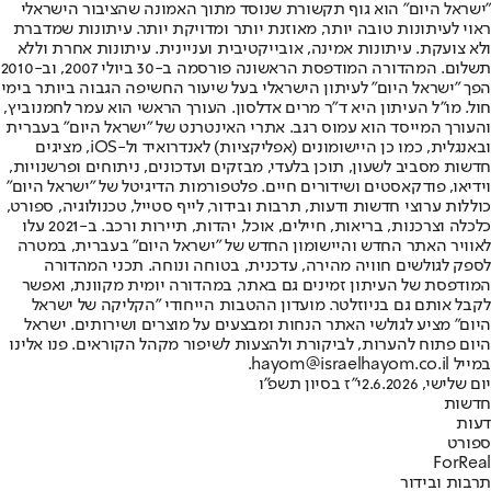
"ישראל היום" הוא גוף תקשורת שנוסד מתוך האמונה שהציבור הישראלי
ראוי לעיתונות טובה יותר, מאוזנת יותר ומדויקת יותר. עיתונות שמדברת
ולא צועקת. עיתונות אמינה, אובייקטיבית ועניינית. עיתונות אחרת וללא
תשלום. המהדורה המודפסת הראשונה פורסמה ב-30 ביולי 2007, וב-2010
הפך "ישראל היום" לעיתון הישראלי בעל שיעור החשיפה הגבוה ביותר בימי
חול. מו"ל העיתון היא ד"ר מרים אדלסון. העורך הראשי הוא עמר לחמנוביץ,
והעורך המייסד הוא עמוס רגב. אתרי האינטרנט של "ישראל היום" בעברית
ובאנגלית, כמו כן היישומונים (אפליקציות) לאנדרואיד ול-iOS, מציגים
חדשות מסביב לשעון, תוכן בלעדי, מבזקים ועדכונים, ניתוחים ופרשנויות,
וידיאו, פודקאסטים ושידורים חיים. פלטפורמות הדיגיטל של "ישראל היום"
כוללות ערוצי חדשות ודעות, תרבות ובידור, לייף סטייל, טכנולוגיה, ספורט,
כלכלה וצרכנות, בריאות, חיילים, אוכל, יהדות, תיירות ורכב. ב-2021 עלו
לאוויר האתר החדש והיישומון החדש של "ישראל היום" בעברית, במטרה
לספק לגולשים חוויה מהירה, עדכנית, בטוחה ונוחה. תכני המהדורה
המודפסת של העיתון זמינים גם באתר, במהדורה יומית מקוונת, ואפשר
לקבל אותם גם בניוזלטר. מועדון ההטבות הייחודי "הקליקה של ישראל
היום" מציע לגולשי האתר הנחות ומבצעים על מוצרים ושירותים. ישראל
היום פתוח להערות, לביקורת ולהצעות לשיפור מקהל הקוראים. פנו אלינו
במייל hayom@israelhayom.co.il.
יום שלישי, 2.6.2026
י"ז בסיון תשפ"ו
חדשות
דעות
ספורט
ForReal
תרבות ובידור