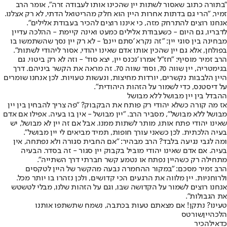
"בתורה כתוב שאסור לשתות יין שהכינו אותו לעבודה זרה", אומר הרב
זמיר, "הרי גם בדתות אחרות היין הוא חלק מהריטואל הדתי, לא רק אצלנו.
אנחנו רוצים להתרחק מזה, כי איננו רוצים להכיר בעבודת אלילים".
לדבריו, גם היום - כשעבודת אלילים כמעט ואינה קיימת - ההלכה עדיין
מבחינה בין סוגי יין: "זה נקרא 'סתם יינם' - לא רק יין נסך שהשתמשו בו
בפולחן, אלא גם יין שהכין אותו אדם שאינו יהודי, אסור ליהודי לשתות".
הרב זמיר מוסיף: "חז"ל אמרו 'נכנס יין, יצא סוד' - וזה לא רק ביטוי. גם
בגימטריה, יין שווה 70, וסוד שווה 70. זה מראה את הקשר ביניהם. דרך
היין הלבבות נקשרים, יורדות מחיצות, ונעשות טעויות. לכן אנחנו שומרים
על דיסטנס, כדי לשמור על הזהות היהודית".
ההבדל בין יין מבושל ללא מבושל
אז מה קורה כשלא יהודי רק פותח את הבקבוק? "פה צריך להבחין בין יין
מבושל ללא מבושל", מסביר הרב. "יין מבושל - אין בו בעיה. אפילו אם אדם
שאינו יהודי פתח אותו, מותר לשתות ממנו. אבל אם זה יין לא מבושל, יש
בעיה הלכתית. לכן כשאני עורך חופות, תמיד מביאים לי יין מבושל".
ומה לגבי נגיעה בלבד? הרב מבהיר: "אם החבית סגורה ולא נפתחה, אין
בעיה. אם אדם שאינו יהודי מוביל בקבוק יין סגור - זה בסדר. הבעיה
מתחילה רק כשהיין נפתח או נטמע קשר חברתי דרך השתייה".
הרב זמיר מסכם: "במקור ההחמרה נבעה מהקשר של היין לטקסים
ולרוחניות. יין מלווה את הרגעים הכי קדושים, ולכן נזהרו בו יותר מכל.
אנחנו רוצים לשמור על הקדושה שבו, וגם על הזהות שלנו, מבלי לטשטש
את הגבולות".
טעינו? נתקן! אם מצאתם טעות בכתבה, נשמח שתשתפו אותנו
הלכה
יין
שורטס
כדאי
להכיר