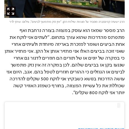
הרב ישעיה קניגסברג מסביר על מצוות שילוח הקן. "אין נזק מתמשך לביצים",
צילום: שוקי לרר
הרב מספר שמאז הוא עוסק במצווה בצורה נרחבת ואף 
מתפרנס מהדרכות שהוא עורך בתחום. "לעתים אני לוקח את 
אחת הביצים ושומר למזכרת באריזה מיוחדת ולעיתים אחרי 
שאני זוכה בביצים האלו אני מחזיר אותן אל הקן. אני מחזיר אותן 
כי במקרה של יונים או של תורים הם חוזרים לדגור גם אחרי 
שנגעו בקן או בביצים שלהם. לכן במקרה זה אין נזק מתמשך 
לביצים או הגוזלים כי ההורים חוזרים לטפל בהם. אגב, היום אני 
עושה הדרכות בנושא כשבקיץ אני לוקח 500 שקלים להדרכה 
שכוללת את כל עשיית המצווה, בחורף כשמזג האוויר קשה 
יותר אני לוקח 800 שקלים".