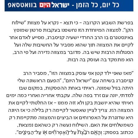
בפרשת השבוע הקרובה - כי תצא - נקרא על מצוות "שילוח 
הקן". למצווה המיוחדת הזו נחשפנו בעקבות סרטון שמופץ 
באינסטגרם בו הרב החרדי ישעיה קניסברג, מסייע לאדם אחר 
לקיים את המצווה תוך שהוא מסביר על החשיבות שלה ועל 
הסגולות הרבות שיש בה. מדובר במצווה נדירה ועל פי הרב, 
הוא מתמקד בה ועוסק בה רבות.
"מאז שאני ילד קטן אני עוסק במצווה הזו", מסביר הרב 
קניסברג בשיחה עם "ישראל היום", "הפעם הראשונה שלי 
היתה בגיל שמונה. ראיתי באחת ההפסקות, במקום שבו 
למדתי, יונה עם זרד בפה שלה. עקבתי אחריה ואחרי כמה ימים 
ראיתי שהיא יושבת בקן ולא זזה ממנו - אז החלטתי לקיים את 
המצווה הזו. צריך לציין שאפשר לקיימה רק בלילה כי אז היונה 
היא שדוגרת על האפרוחים או הביצים והמצווה מתקיימת רק 
כשמשלחים את האם. השילוח נעשה רק כשהאם נמצאת, 
ככתוב בפסוק: וְהָאֵ֤ם רֹבֶ֙צֶת֙ עַל־הָֽאֶפְרֹחִ֔ים א֖וֹ עַל־הַבֵּיצִ֑ים".