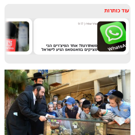
עוד כותרות
שחר שפירו
|
9:17
מ
משתדרגת? אחד הפיצ'רים הכי
מציקים בוואטסאפ הגיע לישראל
א