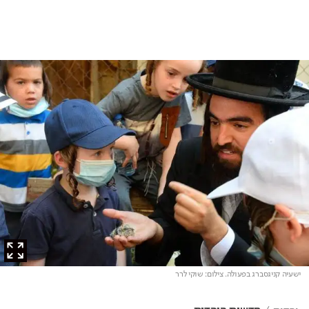
ישעיה קניגסברג בפעולה
. צילום: שוקי לרר