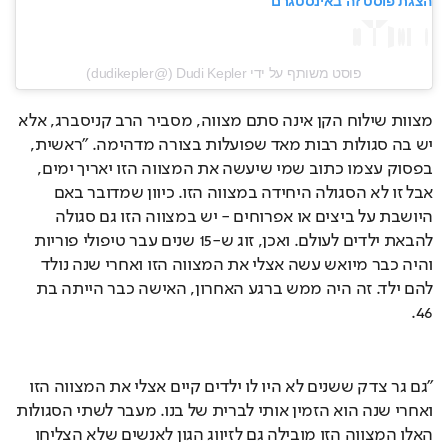
הצגת פוסט זה באינסטגרם
פוסט משותף על ידי ‏‎Dudi Kepler‎‏ (@‏‎dudikepler‎‏)
מצוות שילוח הקן אינה סתם מצווה, מסביר הרב קניסברג, אלא 
יש בה סגולות רבות מאד שפועלות בצורה מדהימה. "ראשית, 
בפסוק עצמו כתוב שמי שיעשה את המצווה הזו יאריך ימים, 
אבל זו לא הסגולה היחידה במצווה הזו. כיוון שמדובר באם 
היושבת על ביצים או אפרוחים - יש במצווה הזו גם סגולה 
להבאת ילדים לעולם. ואכן, זוג ש-15 שנים עבר טיפולי פוריות 
והיה כבר מיואש עשה אצלי את המצווה הזו ואחרי שנה נולד 
להם ילד. זה היה ממש ברגע האחרון, האישה כבר הייתה בת 
46.
"גם גר צדק ששנים לא היו לו ילדים קיים אצלי את המצווה הזו 
ואחרי שנה הוא הזמין אותי לברית של בנו. מעבר לשתי הסגולות 
האלו המצווה הזו מובילה גם לזיווג הגון לאנשים שלא הצליחו 