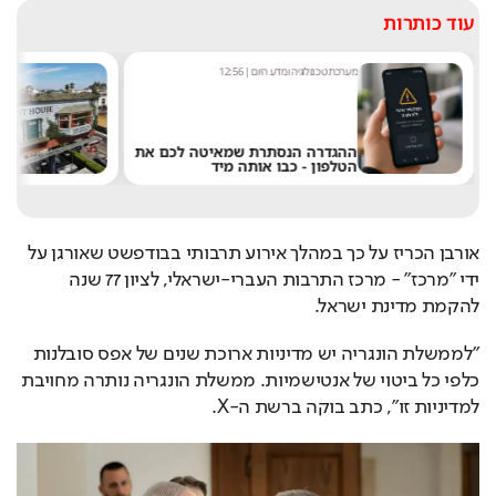
עוד כותרות
מערכת טכנולוגיה ומדע היום
|
12:56
מ
ההגדרה הנסתרת שמאיטה לכם את
"
הטלפון - כבו אותה מיד
ש
אורבן הכריז על כך במהלך אירוע תרבותי בבודפשט שאורגן על 
ידי "מרכז" - מרכז התרבות העברי-ישראלי, לציון 77 שנה 
להקמת מדינת ישראל. 
"לממשלת הונגריה יש מדיניות ארוכת שנים של אפס סובלנות 
כלפי כל ביטוי של אנטישמיות. ממשלת הונגריה נותרה מחויבת 
למדיניות זו", כתב בוקה ברשת ה-X. 