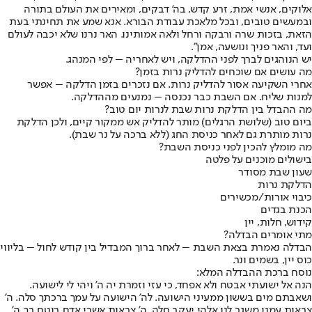
אלוקים, אנשי אמת, זרע קדש, בה' דבקים, ומאירים את העולם בתורה
ובמעשים טובים, ובכל מלאכת עבודת הבורא. אנא שמע את תחינתי בעת
הזאת, בזכות שרה ורבקה ורחל ולאה אמותינו. האר נרנו שלא יכבה לעולם
ועד, והאר פניך ונושעה, אמן".
יש הנוהגים לברך לפני ההדלקה, ויש לאחריה – לפי המנהג.
מה עושים אם שוכחים להדליק נרות בזמן?
אחרי השקיעה אסור להדליק נרות. אם נזכרים בזמן הדלקה – אפשר
למנות שליח. אם השבת כבר נכנסה – נמנעים מההדלקה.
מה ההבדל בין הדלקת נרות שבת לנרות יום טוב?
ביום טוב (שלושת הרגלים) מותר להדליק אש ממקור קיים, ולכן הדלקת
נרות מותרת גם לאחר כניסת החג (ללא ברכה על נר שבת).
מה מומלץ להכין לפני כניסת השבת?
בישולים מוכנים על פלטה
שעון שבת מסודר
הדלקת נרות
כיבוי אורות/מכשירים
הכנת בגדים
קידוש, חלות, יין
מתי אומרים הבדלה?
הבדלה נאמרת בצאת השבת – לאחר ברוך המבדיל בין קודש לחול – בליווי
כוס יין, בשמים ונר.
נוסח ברכת ההבדלה המלא:
הנה אל ישועתי אבטח ולא אפחד, כי עזי וזמרת יה ה' ויהי לי לישועה.
ושאבתם מים בששון ממעיני הישועה. לה' הישועה על עמך ברכתך סלה. ה'
צבאות עמנו משגב לנו אלהי יעקב סלה. ה' צבאות אשרי אדם בוטח בך. ה'