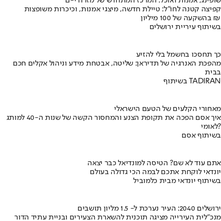
שופינג, אמנות ואוכל: המרכז המתחדש של מזרח י-ם
קפיצה קטנה לחו"ל: טיילת חדשה, מיצגי אמנות, וכיכרות משופצות
בהשקעה של 100 מיליון ₪
בשיתוף עיריית ירושלים
כך תחסכו בחשמל בלי להזיע
מהפכת האנרגיה של תדיראן: שליטה, אבטחת מידע וניהול אקלים חכם
בבית
בשיתוף TADIRAN
מאחורי הקלעים של הטעם הישראלי
איך אסם הפכה את תקופת הצנע והמחסור הקשה של שנות ה-40 למותג
לאומי?
בשיתוף אסם
אתם עוד לא שם? הטיסה למונדיאל כבר יצאה
יונדאי לוקחת אתכם לבמה הכי גדולה בעולם
בשיתוף יונדאי מבית כלמוביל
ירושלים 2040: העיר נערכת ל- 1.5 מליון תושבים
מנכ"לית העירייה מציגה תוכנית להשארת הצעירים ובניית עתיד הדור