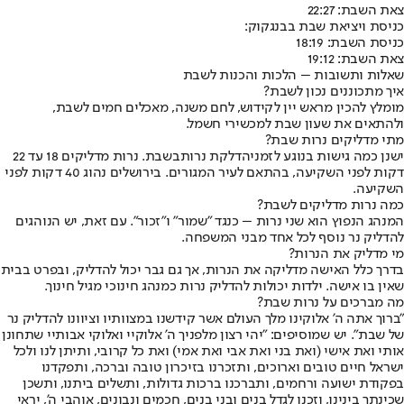
צאת השבת: 22:27
כניסת ויציאת שבת בבנגקוק:
כניסת השבת: 18:19
צאת השבת: 19:12
שאלות ותשובות – הלכות והכנות לשבת
איך מתכוננים נכון לשבת?
מומלץ להכין מראש יין לקידוש, לחם משנה, מאכלים חמים לשבת,
ולהתאים את שעון שבת למכשירי חשמל.
מתי מדליקים נרות שבת?
ישנן כמה גישות בנוגע לזמני
הדלקת נרות
בשבת. נרות מדליקים 18 עד 22
דקות לפני השקיעה, בהתאם לעיר המגורים. בירושלים נהוג 40 דקות לפני
השקיעה.
כמה נרות מדליקים לשבת?
המנהג הנפוץ הוא שני נרות – כנגד "שמור" ו"זכור". עם זאת, יש הנוהגים
להדליק נר נוסף לכל אחד מבני המשפחה.
מי מדליק את הנרות?
בדרך כלל האישה מדליקה את הנרות, אך גם גבר יכול להדליק, ובפרט בבית
שאין בו אישה. ילדות יכולות להדליק נרות כמנהג חינוכי מגיל חינוך.
מה מברכים על נרות שבת?
"ברוך אתה ה' אלוקינו מלך העולם אשר קידשנו במצוותיו וציוונו להדליק נר
של שבת". יש שמוסיפים: "יהי רצון מלפניך ה' אלוקיי ואלוקי אבותיי שתחונן
אותי ואת אישי (ואת בני ואת אבי ואת אמי) ואת כל קרובי, ותיתן לנו ולכל
ישראל חיים טובים וארוכים, ותזכרנו בזיכרון טובה וברכה, ותפקדנו
בפקודת ישועה ורחמים, ותברכנו ברכות גדולות, ותשלים ביתנו, ותשכן
שכינתך בינינו, וזכנו לגדל בנים ובני בנים, חכמים ונבונים, אוהבי ה', יראי