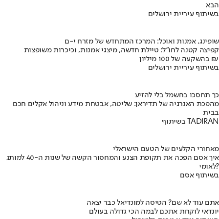
הבא
בשיתוף עיריית ירושלים
שופינג, אמנות ואוכל: המרכז המתחדש של מזרח י-ם
קפיצה קטנה לחו"ל: טיילת חדשה, מיצגי אמנות, וכיכרות משופצות
בהשקעה של 100 מיליון ₪
בשיתוף עיריית ירושלים
כך תחסכו בחשמל בלי להזיע
מהפכת האנרגיה של תדיראן: שליטה, אבטחת מידע וניהול אקלים חכם
בבית
בשיתוף TADIRAN
מאחורי הקלעים של הטעם הישראלי
איך אסם הפכה את תקופת הצנע והמחסור הקשה של שנות ה-40 למותג
לאומי?
בשיתוף אסם
אתם עוד לא שם? הטיסה למונדיאל כבר יצאה
יונדאי לוקחת אתכם לבמה הכי גדולה בעולם