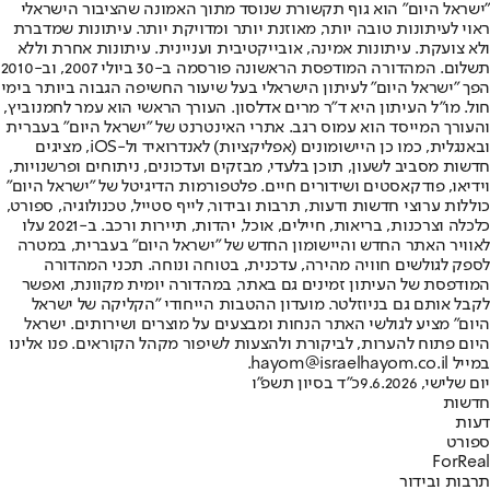
"ישראל היום" הוא גוף תקשורת שנוסד מתוך האמונה שהציבור הישראלי
ראוי לעיתונות טובה יותר, מאוזנת יותר ומדויקת יותר. עיתונות שמדברת
ולא צועקת. עיתונות אמינה, אובייקטיבית ועניינית. עיתונות אחרת וללא
תשלום. המהדורה המודפסת הראשונה פורסמה ב-30 ביולי 2007, וב-2010
הפך "ישראל היום" לעיתון הישראלי בעל שיעור החשיפה הגבוה ביותר בימי
חול. מו"ל העיתון היא ד"ר מרים אדלסון. העורך הראשי הוא עמר לחמנוביץ,
והעורך המייסד הוא עמוס רגב. אתרי האינטרנט של "ישראל היום" בעברית
ובאנגלית, כמו כן היישומונים (אפליקציות) לאנדרואיד ול-iOS, מציגים
חדשות מסביב לשעון, תוכן בלעדי, מבזקים ועדכונים, ניתוחים ופרשנויות,
וידיאו, פודקאסטים ושידורים חיים. פלטפורמות הדיגיטל של "ישראל היום"
כוללות ערוצי חדשות ודעות, תרבות ובידור, לייף סטייל, טכנולוגיה, ספורט,
כלכלה וצרכנות, בריאות, חיילים, אוכל, יהדות, תיירות ורכב. ב-2021 עלו
לאוויר האתר החדש והיישומון החדש של "ישראל היום" בעברית, במטרה
לספק לגולשים חוויה מהירה, עדכנית, בטוחה ונוחה. תכני המהדורה
המודפסת של העיתון זמינים גם באתר, במהדורה יומית מקוונת, ואפשר
לקבל אותם גם בניוזלטר. מועדון ההטבות הייחודי "הקליקה של ישראל
היום" מציע לגולשי האתר הנחות ומבצעים על מוצרים ושירותים. ישראל
היום פתוח להערות, לביקורת ולהצעות לשיפור מקהל הקוראים. פנו אלינו
במייל hayom@israelhayom.co.il.
יום שלישי, 9.6.2026
כ"ד בסיון תשפ"ו
חדשות
דעות
ספורט
ForReal
תרבות ובידור