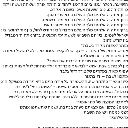
הושיעה, המלך יעננו ביום קראנו. ליהודים היתה אורה ושמחה וששון ויקר.
כן תהיה לנו. כוס ישועות אשא ובשם ה' אקרא.
ברוך אתה ה' אלהינו מלך העולם בורא פרי הגפן.
ברוך אתה ה' אלהינו מלך העולם בורא מיני בשמים.
ברוך אתה ה' אלהינו מלך העולם בורא מאורי האש.
ברוך אתה ה' אלהינו מלך העולם המבדיל בין קודש לחול, בין אור לחושך, בין
ישראל לעמים, בין יום השביעי לששת ימי המעשה. ברוך אתה ה' המבדיל
בין קודש לחול.
מותר לפתוח מקרר בשבת?
אם יש ניתוק של המנורה – כן. יש להקפיד לסגור מיד, ולא להפעיל תאורה
אוטומטית או זרוע חשמלית.
מה עושים בשבת אם שוכחים לכבות את האור?
אין לכבות בשבת. אפשר לבקש מעובד זר או ילד מתחת לגיל מצוות באופן
עקיף מאוד, במקרים של צורך גדול בלבד.
מתכון לשבת – דג בתנור
סיון אופירי פיתחה שיטה לשמירה על אורח חיים בריא וירידה במשקל. היא
כתבה שני ספרי מתכונים מבוססי השיטה - "פשוט בריא" ו"פריצת
גבולות". השיטה מבוססת על אכילת מזון מגוון טבעי ולא מעובד, נקי
מחומרים ממכרים ומרעיבים. ללא רעב, ספירת קלוריות ובלי סבל.
לחצו
למתכון המנצח של סיון אופירי.
טעינו? נתקן! אם מצאתם טעות בכתבה, נשמח שתשתפו אותנו
זמני כניסת ויציאת השבת
כדאי
להכיר