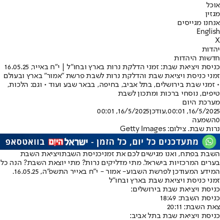
אוכל
מגזין
אנחנו מגייסים
English
X
יהדות
חדשות היהדות
כניסת ויציאת שבת: זמני הדלקת נרות בארץ ובחו"ל | י"ח באייר, 16.05.25
זמני כניסת ויציאת שבת והדלקת נרות לשבת פרשת "אמור" בארץ ובעולם
• זמני שבת בירושלים, בתל אביב, בחיפה, בבאר שבע ועוד • וגם: הלכות,
טיפים, נוסחי ברכות ומתכון לשבת
מערכת היום
16/5/2025, 00:01
,עודכן
16/5/2025, 00:01
0
השמעה
נרות שבת. צילום: Getty Images
השבת בפתח, ואנו מגישים לכם את זמני
כניסת השבת
ויציאת השבת
בערים המרכזיות בישראל. מתי מדליקים נרות? מתי יוצאת השבת? הנה כל
המידע המעודכן ל
פרשת השבוע
- אמור - י"ח באייר התשפ"ה, 16.05.25.
זמני כניסת ויציאת שבת בארץ ובחו"ל
כניסת ויציאת שבת בירושלים:
כניסת השבת: 18:49
צאת השבת: 20:11
כניסת ויציאת שבת בתל אביב: