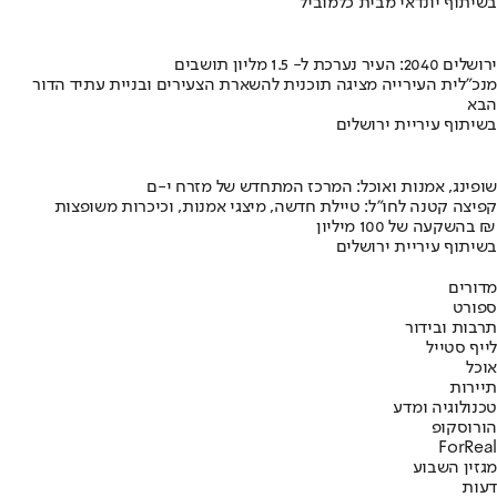
בשיתוף יונדאי מבית כלמוביל
ירושלים 2040: העיר נערכת ל- 1.5 מליון תושבים
מנכ"לית העירייה מציגה תוכנית להשארת הצעירים ובניית עתיד הדור
הבא
בשיתוף עיריית ירושלים
שופינג, אמנות ואוכל: המרכז המתחדש של מזרח י-ם
קפיצה קטנה לחו"ל: טיילת חדשה, מיצגי אמנות, וכיכרות משופצות
בהשקעה של 100 מיליון ₪
בשיתוף עיריית ירושלים
מדורים
ספורט
תרבות ובידור
לייף סטייל
אוכל
תיירות
טכנולוגיה ומדע
הורוסקופ
ForReal
מגזין השבוע
דעות