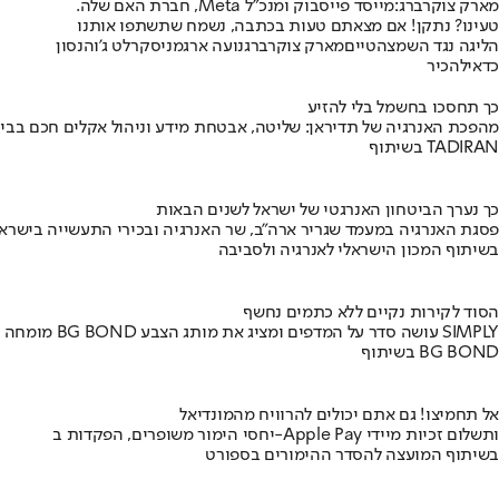
מארק צוקרברג:
מייסד פייסבוק ומנכ"ל Meta, חברת האם שלה.
טעינו? נתקן! אם מצאתם טעות בכתבה, נשמח שתשתפו אותנו
הליגה נגד השמצה
טיים
מארק צוקרברג
נועה ארגמני
סקרלט ג'והנסון
כדאי
להכיר
כך תחסכו בחשמל בלי להזיע
מהפכת האנרגיה של תדיראן: שליטה, אבטחת מידע וניהול אקלים חכם בבי
בשיתוף TADIRAN
כך נערך הביטחון האנרגטי של ישראל לשנים הבאות
פסגת האנרגיה במעמד שגריר ארה"ב, שר האנרגיה ובכירי התעשייה בישראל
בשיתוף המכון הישראלי לאנרגיה ולסביבה
הסוד לקירות נקיים ללא כתמים נחשף
מומחה BG BOND עושה סדר על המדפים ומציג את מותג הצבע SIMPLY
בשיתוף BG BOND
אל תחמיצו! גם אתם יכולים להרוויח מהמונדיאל
יחסי הימור משופרים, הפקדות ב-Apple Pay ותשלום זכיות מיידי
בשיתוף המועצה להסדר ההימורים בספורט