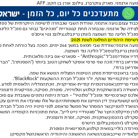
נועה ארגמני, מארק צוקרברג. צילום: אורן בן חקון, AFP
כבוד עצום.
נועה ארגמני, שורדת השבי שנבחרה לרשימה היוקרתית של 100 האנשים המשפיעים של מגזין "TIME", לא תהיה שם לבד כשבסך הכל 16 יהודים מוצבים ברשימה. בשנה שעברה, הוצבו בה 10 יהודים.
לצידה של ארגמני, שנבחרה תחת קטגוריית "מנהיגים" נבחר גם מנכ"ל הליגה נגד
מנכ"ל הליגה נגד השמצה ג'ונתן גרינבלט,צילום: גטי אימג'ס
רשימת היהודים המלאה לשנת 2025:
נועה ארגמני:
שורדת שבי חמאס במשך 246 ימים, הפכה בעל כורחה לאחת מסמלי מתקפת ה-7 באוקטובר.
ג'ונתן גרינבלט:
מנכ"ל הליגה נגד השמצה.
דריו אמודי:
מנכ"ל "Anthropic" - סטארט-אפ בינה מלאכותית.
אדריאן ברודי:
זוכה שני פרסי אוסקר לשחקן הטוב ביותר ("הפסנתרן", "הברו
אדריאן ברודי,
בובי בראון:
מייסדת מותג הטיפוח המצליח הנושא את שמה.
לארי פינק:
מייסד שותף, יו"ר ומנכ"ל חברת ההשקעות "BlackRock".
וונדי פרידמן:
אסטרונומית קנדית-אמריקנית, זוכת
המדליה הלאומית למדע
.
ראשידה ג'ונס:
שחקנית קולנוע וטלוויזיה, סופרת, מפיקה, מוזיקאית ודוגמני
אלכס קארפ:
מייסד ומנכ"ל "פלנטיר" - חברת ניתוח נתונים שעובדת עם סוכנו
ג'וש קושוף:
עורך דין המייצג את משפחותיהם של אלו שאיבדו את חייהם עקב
הווארד לוטניק:
שר המסחר של ממשל טראמפ. לפני מינויו היה מנכ"ל חברת הפ
לורן מייקלס:
היוצר של "סאטרדיי נייט לייב", אחת מתוכניות הקומדיה המשפ
סקרלט ג'והנסון:
שחקנית, מפיקה, זמרת ודוגמנית.
סקרלט ג'והנסון,צילום: רויטרס
מירנדה ג'וליי:
במאית קולנוע,
תסריטאית וסופרת.
קלאודיה שיינבאום:
ה
נשיאה הראשונה והיהודיה הראשונה
של מקסיקו.