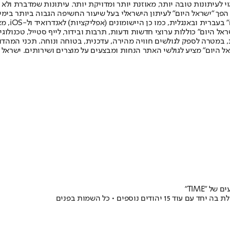
לעיתונות טובה יותר, מאוזנת יותר ומדויקת יותר. עיתונות שמדברת ולא צ
שלום. המהדורה המודפסת הראשונה פורסמה ב-30 ביולי 2007, וב-2010 הפך "ישראל היום" לעיתון הישראלי בעל שי
לחמנוביץ,
ל היום" כוללות ערוצי חדשות ודעות, תרבות ובידור, לייף סטייל, טכנולוגיה
ברית, במטרה לספק לגולשים חוויה מהירה, עדכנית, בטוחה ונוחה. תכני המה
ל היום" מציע לגולשי האתר הנחות ומבצעים על מוצרים ושירותים. ישראל 
נוספים • כל השמות בפנים