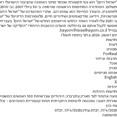
"ישראל היום" הוא גוף תקשורת שנוסד מתוך האמונה שהציבור הישראלי ראוי 
ת
ופרשנויות, וידיאו, פודקאסטים ושידורים חיים. פלטפורמות הדיגיטל של "ישרא
ב-2021 עלו לאוויר האתר החדש והיישומון החדש של "ישראל היום" בע
ואפשר לקבל אותם גם בניוזלטר. מועדון ההטבות הייחודי "הקליקה של ישרא
במייל hayom@israelhayom.co.il.
יום ראשון, 21.6.2026
ו' בתמוז תשפ"ו
חדשות
דעות
ספורט
ForReal
תרבות ובידור
אוכל
מגזין
אנחנו מגייסים
English
X
יהדות
חדשות היהדות
נועה ארגמני לצד מארק צוקרברג: היהודים שברשימת 100 האנשים המשפיעים של "TIME"
שורדת השבי, שנכנסה לרשימת היוקרתית תחת קטגוריית המנהיגים - נכללת בה יחד עם עוד 15 יהודים 
צח כהן
17/4/2025, 07:21
,עודכן
17/4/2025, 07:21
0
השמעה