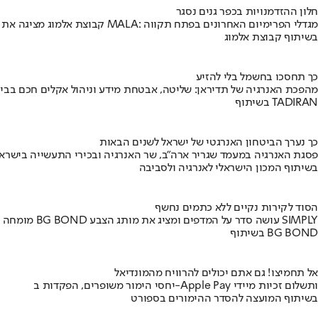
חלון ההזדמנויות בכפר גנים נסגר
קבוצת אלמוג מציגה את פרויקט MALA: מגדלי הפרימיום האחרונים בפתח תקווה
בשיתוף קבוצת אלמוג
כך תחסכו בחשמל בלי להזיע
מהפכת האנרגיה של תדיראן: שליטה, אבטחת מידע וניהול אקלים חכם בבי
בשיתוף TADIRAN
כך נערך הביטחון האנרגטי של ישראל לשנים הבאות
פסגת האנרגיה במעמד שגריר ארה"ב, שר האנרגיה ובכירי התעשייה בישראל
בשיתוף המכון הישראלי לאנרגיה ולסביבה
הסוד לקירות נקיים ללא כתמים נחשף
מומחה BG BOND עושה סדר על המדפים ומציג את מותג הצבע SIMPLY
בשיתוף BG BOND
אל תחמיצו! גם אתם יכולים להרוויח מהמונדיאל
יחסי הימור משופרים, הפקדות ב-Apple Pay ותשלום זכיות מיידי
בשיתוף המועצה להסדר ההימורים בספורט