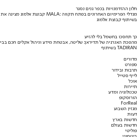
חלון ההזדמנויות בכפר גנים נסגר
קבוצת אלמוג מציגה את פרויקט MALA: מגדלי הפרימיום האחרונים בפתח תקווה
בשיתוף קבוצת אלמוג
כך תחסכו בחשמל בלי להזיע
מהפכת האנרגיה של תדיראן: שליטה, אבטחת מידע וניהול אקלים חכם בבי
בשיתוף TADIRAN
מדורים
ספורט
תרבות ובידור
לייף סטייל
אוכל
תיירות
טכנולוגיה ומדע
הורוסקופ
ForReal
מגזין השבוע
דעות
חדשות בארץ
חדשות בעולם
פוליטי
ביטחוני