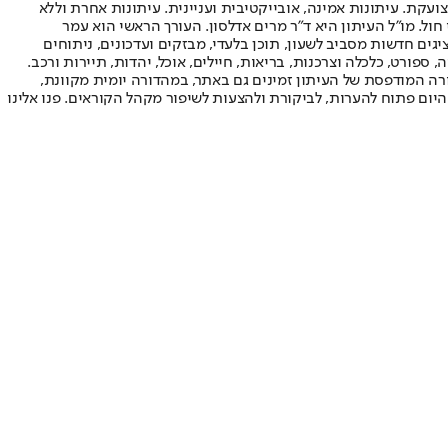
ועקת. עיתונות אמינה, אובייקטיבית ועניינית. עיתונות אחרת וללא
עור החשיפה הגבוה ביותר בימי חול. מו"ל העיתון היא ד"ר מרים אדלסון. העורך הראשי הוא עמר
 והעורך המייסד הוא עמוס רגב. אתרי האינטרנט של "ישראל היום" בעברית ובאנגלית, כמו כן היישומונים (אפליקציות) לאנדרואיד ול-iOS, מציגים חדשות מסביב לשעון, תוכן בלעדי, מבזקים ועדכונים, ניתוחים
, ספורט, כלכלה וצרכנות, בריאות, חיילים, אוכל, יהדות, תיירות ורכב.
דורה המודפסת של העיתון זמינים גם באתר, במהדורה יומית מקוונת,
היום פתוח להערות, לביקורת ולהצעות לשיפור מקהל הקוראים. פנו אלינו