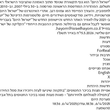
"ישראל היום" הוא גוף תקשורת שנוסד מתוך האמונה שהציבור הישראלי ראוי 
ת
ופרשנויות, וידיאו, פודקאסטים ושידורים חיים. פלטפורמות הדיגיטל של "ישרא
ב-2021 עלו לאוויר האתר החדש והיישומון החדש של "ישראל היום" בע
ואפשר לקבל אותם גם בניוזלטר. מועדון ההטבות הייחודי "הקליקה של ישרא
במייל hayom@israelhayom.co.il.
יום שלישי, 5.5.2026
י"ח באייר תשפ"ו
חדשות
דעות
ספורט
ForReal
תרבות ובידור
אוכל
מגזין
אנחנו מגייסים
English
X
יהדות
חדשות היהדות
אפיית מצות בכיכר החטופים: "בתקווה שיגיעו לעזה ויזכירו את סמל החירו
"בתפילה לגאולתם ולחירותם" • מאות מצות נאפו בכיכר החטופים בתל אבי
מערכת היום
6/4/2025, 18:36
,עודכן
6/4/2025, 18:36
0
השמעה