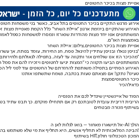
אפיית מצות בכיכר החטופים
אירוע מרגש התקיים בכיכר החטופים בתל אביב, כאשר בני משפחות חטופי
האירוע שהתקיים ביוזמת ארגון "איילת השחר" כלל הקמת מאפיית מצות זמנ
המשתתפים אפו יחד מצות מהודרות שנארזו ונמסרו למשפחות כסמל לאמונה,
באמצעות האו"ם.
אפיית מצות בכיכר החטופים,צילום: איילת השחר
"מהכיכר הזו אנו שולחים אור ותקווה עד לעזה, בתפילה לגאולתם ולחירותם 
המשתתפים הביעו תקווה כי "המצות יגיעו לחטופים ויזכירו להם את סמל החי
האירוע הסתיים בתפילה משותפת להחזרתם של החטופים עוד לפני ליל הסדר
טעינו? נתקן! אם מצאתם טעות בכתבה, נשמח שתשתפו אותנו
כיכר החטופים
מצות
כדאי
להכיר
הסוד של איינשטיין שיגדיל לכם את הפנסיה
הריבית דריבית עובדת לטובתכם רק אם תתחילו מוקדם. כך תבנו עתיד בט
בשיתוף מנורה מבטחים
אל תישארו מאחור – בואו לגלות לאן ה-AI הולך
הבינה המלאכותית לא תחליף אנשים, היא תחליף את מי שלא משתמש בה!
בשיתוף HIT,המכון הטכנולוגי חולון