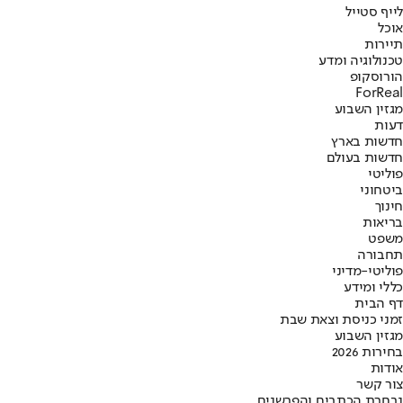
לייף סטייל
אוכל
תיירות
טכנולוגיה ומדע
הורוסקופ
ForReal
מגזין השבוע
דעות
חדשות בארץ
חדשות בעולם
פוליטי
ביטחוני
חינוך
בריאות
משפט
תחבורה
פוליטי-מדיני
כללי ומידע
דף הבית
זמני כניסת וצאת שבת
מגזין השבוע
בחירות 2026
אודות
צור קשר
נבחרת הכתבים והפרשנים