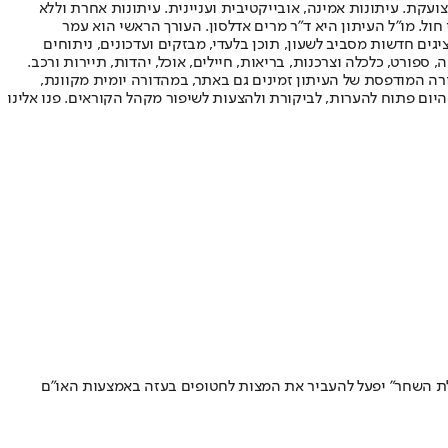
ועקת. עיתונות אמינה, אובייקטיבית ועניינית. עיתונות אחרת וללא
עור החשיפה הגבוה ביותר בימי חול. מו"ל העיתון היא ד"ר מרים אדלסון. העורך הראשי הוא עמר
 והעורך המייסד הוא עמוס רגב. אתרי האינטרנט של "ישראל היום" בעברית ובאנגלית, כמו כן היישומונים (אפליקציות) לאנדרואיד ול-iOS, מציגים חדשות מסביב לשעון, תוכן בלעדי, מבזקים ועדכונים, ניתוחים
, ספורט, כלכלה וצרכנות, בריאות, חיילים, אוכל, יהדות, תיירות ורכב.
דורה המודפסת של העיתון זמינים גם באתר, במהדורה יומית מקוונת,
היום פתוח להערות, לביקורת ולהצעות לשיפור מקהל הקוראים. פנו אלינו
ילת השחר" יפעל להעביר את המצות לחטופים בעזה באמצעות האו״ם