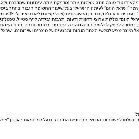
לעיתונות טובה יותר, מאוזנת יותר ומדויקת יותר. עיתונות שמדברת ולא צ
שלום. המהדורה המודפסת הראשונה פורסמה ב-30 ביולי 2007, וב-2010 הפך "ישראל היום" לעיתון הישראלי בעל שי
לחמנוביץ,
ל היום" כוללות ערוצי חדשות ודעות, תרבות ובידור, לייף סטייל, טכנולוגיה
ברית, במטרה לספק לגולשים חוויה מהירה, עדכנית, בטוחה ונוחה. תכני המה
ל היום" מציע לגולשי האתר הנחות ומבצעים על מוצרים ושירותים. ישראל 
ת"
ב ונשלחו למשפחותיהם של החטופים המוחזקים על ידי חמאס • ארגון "אי