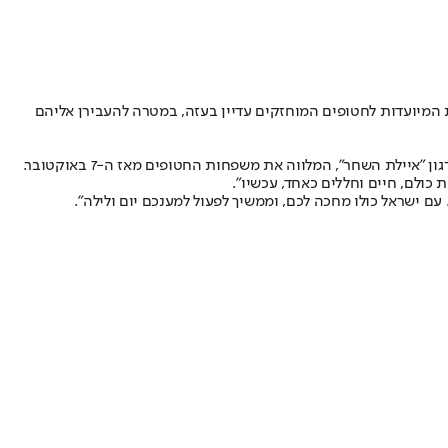
 המיועדות לחטופים המוחזקים עדיין בעזה, במטרה להעבירן אליהם
"בניסן נגאלו ובניסן עתידין להיגאל. פסח, חג החירות, עומד בפתח, אך עשרות מבני עמנו עדיין כלואים בידי חמאס", אמר הרב שלמה רענן, יושב ראש ארגון "איילת השחר", המלווה את משפחות החטופים מאז ה-7 באוקטובר.
כולם, חיים וחללים כאחד, עכשיו״.
עם ישראל כולו מחכה לכם, וממשיך לפעול למענכם יום ולילה".