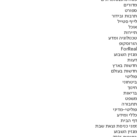
מדורים
ספורט
תרבות ובידור
לייף סטייל
אוכל
תיירות
טכנולוגיה ומדע
הורוסקופ
ForReal
מגזין השבוע
דעות
חדשות בארץ
חדשות בעולם
פוליטי
ביטחוני
חינוך
בריאות
משפט
תחבורה
פוליטי-מדיני
כללי ומידע
דף הבית
זמני כניסת וצאת שבת
מגזין השבוע