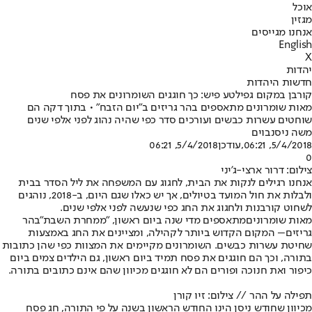
אוכל
מגזין
אנחנו מגייסים
English
X
יהדות
חדשות היהדות
קורבן במקום גפילטע פיש: כך חוגגים השומרונים את פסח
מאות שומרונים מתאספים בהר גריזים ב"יום הזבח" • בתוך דקה הם
שוחטים עשרות כבשים ועורכים סדר כפי שהיה נהוג לפני אלפי שנים
משה ניסנבוים
5/4/2018, 06:21
,עודכן
5/4/2018, 06:21
0
צילום: דרור ארצי-ג'יני
אנחנו רגילים לנקות את הבית, לחגוג עם המשפחה את ליל הסדר בבית
ולבלות את חול המועד בטיולים, אך יש כאלו שגם היום, ב-2018, נוהגים
לשחוט קורבנות ולחגוג את החג כפי שנעשה לפני אלפי שנים.
מאות שומרונים
מתאספים מדי שנה ביום ראשון, "ממחרת השבת"
בהר
גריזים
– המקום הקדוש ביותר לקהילה, ומציינים את החג באמצעות
שחיטת עשרות כבשים. השומרונים מקיימים את המצוות כפי שהן כתובות
בתורה, וכך הם חוגגים את פסח תמיד ביום ראשון, גם הילדים צמים ביום
כיפור ואת חנוכה ופורים הם לא חוגגים מכיוון שהם אינם כתובים בתורה.
תפילה על ההר // צילום: זיו קורן
מכיוון שחודש ניסן הינו החודש הראשון בשנה על פי התורה, חג פסח