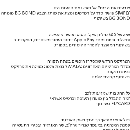
צובעים את הבית? אל תעשו את הטעות הזו
מומחה BG BOND עושה סדר על המדפים ומציג את מותג הצבע SIMPLY
בשיתוף BG BOND
שיא של 600 מיליון שקל: הטוטו עושה מהפיכה
יחסי הימור משופרים, הפקדות ב-Apple Pay ותשלום זכיות מיידי
בשיתוף המועצה להסדר ההימורים בספורט
הפרויקט החדש שמסקרן רוכשים בפתח תקווה
קבוצת אלמוג מציגה את פרויקט MALA: מגדלי הפרימיום האחרונים
בפתח תקווה
בשיתוף קבוצת אלמוג
כל ההטבות שמגיעות לכם
מה ההבדל בין מועדון תעופה וכרטיס אשראי?
בשיתוף FLYCARD
בצל איומי איראן: כך נערך משק האנרגיה
פסגת האנרגיה במעמד שגריר ארה"ב, שר האנרגיה ובכירי התעשייה