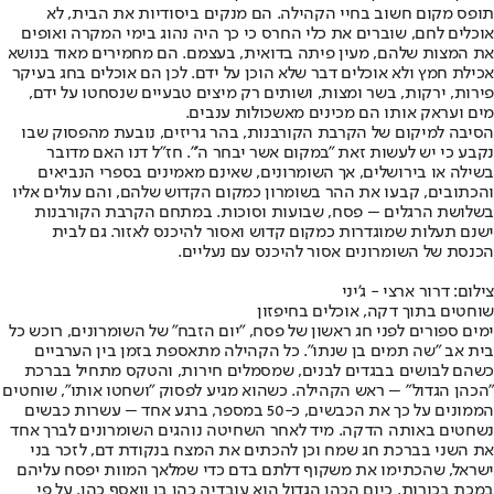
תופס מקום חשוב בחיי הקהילה. הם מנקים ביסודיות את הבית, לא
אוכלים לחם, שוברים את כלי החרס כי כך היה נהוג בימי המקרה ואופים
את המצות שלהם, מעין פיתה בדואית, בעצמם. הם מחמירים מאוד בנושא
אכילת חמץ ולא אוכלים דבר שלא הוכן על ידם. לכן הם אוכלים בחג בעיקר
פירות, ירקות, בשר ומצות, ושותים רק מיצים טבעיים שנסחטו על ידם,
מים ועראק אותו הם מכינים מאשכולות ענבים.
הסיבה למיקום של הקרבת הקורבנות, בהר גריזים, נובעת מהפסוק שבו
נקבע כי יש לעשות זאת "במקום אשר יבחר ה'". חז"ל דנו האם מדובר
בשילה או בירושלים, אך השומרונים, שאינם מאמינים בספרי הנביאים
והכתובים, קבעו את ההר בשומרון כמקום הקדוש שלהם, והם עולים אליו
בשלושת הרגלים – פסח, שבועות וסוכות. במתחם הקרבת הקורבנות
ישנם תעלות שמוגדרות כמקום קדוש ואסור להיכנס לאזור. גם לבית
הכנסת של השומרונים אסור להיכנס עם נעליים.
צילום: דרור ארצי - ג'יני
שוחטים בתוך דקה, אוכלים בחיפזון
ימים ספורים לפני חג ראשון של פסח, "יום הזבח" של השומרונים, רוכש כל
בית אב "שה תמים בן שנתו". כל הקהילה מתאספת בזמן בין הערביים
כשהם לבושים בבגדים לבנים, שמסמלים חירות, והטקס מתחיל בברכת
"הכהן הגדול" – ראש הקהילה. כשהוא מגיע לפסוק "ושחטו אותו", שוחטים
הממונים על כך את הכבשים, כ-50 במספר, ברגע אחד – עשרות כבשים
נשחטים באותה הדקה. מיד לאחר השחיטה נוהגים השומרונים לברך אחד
את השני בברכת חג שמח וכן להכתים את המצח בנקודת דם, לזכר בני
ישראל, שהכתימו את משקוף דלתם בדם כדי שמלאך המוות יפסח עליהם
במכת בכורות. כיום הכהן הגדול הוא עובדיה כהן בן וואסף כהן. על פי