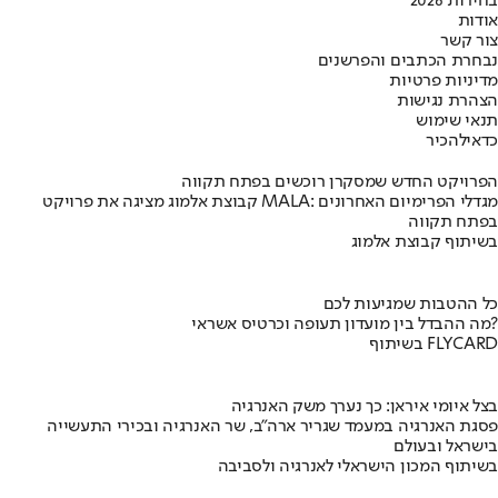
בחירות 2026
אודות
צור קשר
נבחרת הכתבים והפרשנים
מדיניות פרטיות
הצהרת נגישות
תנאי שימוש
כדאי
להכיר
הפרויקט החדש שמסקרן רוכשים בפתח תקווה
קבוצת אלמוג מציגה את פרויקט MALA: מגדלי הפרימיום האחרונים
בפתח תקווה
בשיתוף קבוצת אלמוג
כל ההטבות שמגיעות לכם
מה ההבדל בין מועדון תעופה וכרטיס אשראי?
בשיתוף FLYCARD
בצל איומי איראן: כך נערך משק האנרגיה
פסגת האנרגיה במעמד שגריר ארה"ב, שר האנרגיה ובכירי התעשייה
בישראל ובעולם
בשיתוף המכון הישראלי לאנרגיה ולסביבה