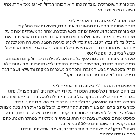
המסורת השומרונית עובדיה כהן הוא הכוהן הגדול ה-134 מאז אהרן, אחי
משה, וצאצא ישיר שלו.
שה תמים // צילום: דרור ארצי - ג'יני
לאחר שחיטת הכבשים מפשיטים את עורם, מוציאים את החלקים
שאסורים למאכל ושורפים אותם באש המזבח. אחר כך משפדים אותם על
שיפודי עץ גדולים כשהם שלמים ומכניסים אותם מכוסים באמצעות רשת
ברזל, בד לח ובוץ רטוב, זאת כדי למנוע כניסת חמצן. המטרה היא לצלות
את הכבש מחום התנור ולא מאש, בשל הפסוק "לא תאכלו ממנו נא ובשול
מבשל במים, כי אם צלי אש".
שעתיים מאוחר יותר, מתאסף כל בית אב לאכילת הזבח ולקיום המצווה.
כפי שכתוב בתורה, הכבשים נאכלים בחיפזון ללא תוספות. מה שנותר לא
נזרק אלא נשרף באש המזבח, והכהנים נשארים במקום עד שלא נשאר דבר,
כפי שכתוב "ולא תותירו ממנו עד בוקר".
אוטמים את התנור // צילום: דרור ארצי - ג'יני
גם היום האחרון של פסח, המכונה על ידי השומרונים "חג המצות", נחגג
בצורה ייחודית. לפנות בוקר עולים בני הקהילה לפסגת הר גריזים ועורכים
תפילה במקום. למעשה, במהלך החג עוברים כל השומרונים, שיותר
ממחציתם ביום יום בעיר חולון, להר גריזים, ומבלים בו את החג בשל מצוות
העלייה לרגל. לכל משפחה שומרונית קיים בית פרטי על הר גריזים, והוא
משמש אותם במשך שבעת ימי החג ובשהייה מזדמנת במהלך השנה. כיום
מונה קהילת השומרונים כ-800 בני אדם.
טעינו? נתקן! אם מצאתם טעות בכתבה, נשמח שתשתפו אותנו
פסח 2018
שומרונים