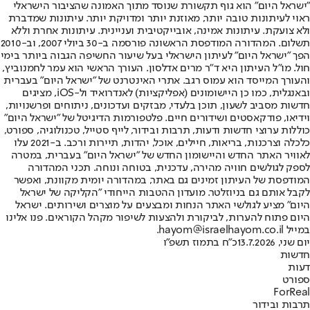
"ישראל היום" הוא גוף תקשורת שנוסד מתוך האמונה שהציבור הישראלי
ראוי לעיתונות טובה יותר, מאוזנת יותר ומדויקת יותר. עיתונות שמדברת
ולא צועקת. עיתונות אמינה, אובייקטיבית ועניינית. עיתונות אחרת וללא
תשלום. המהדורה המודפסת הראשונה פורסמה ב-30 ביולי 2007, וב-2010
הפך "ישראל היום" לעיתון הישראלי בעל שיעור החשיפה הגבוה ביותר בימי
חול. מו"ל העיתון היא ד"ר מרים אדלסון. העורך הראשי הוא עמר לחמנוביץ,
והעורך המייסד הוא עמוס רגב. אתרי האינטרנט של "ישראל היום" בעברית
ובאנגלית, כמו כן היישומונים (אפליקציות) לאנדרואיד ול-iOS, מציגים
חדשות מסביב לשעון, תוכן בלעדי, מבזקים ועדכונים, ניתוחים ופרשנויות,
וידיאו, פודקאסטים ושידורים חיים. פלטפורמות הדיגיטל של "ישראל היום"
כוללות ערוצי חדשות ודעות, תרבות ובידור, לייף סטייל, טכנולוגיה, ספורט,
כלכלה וצרכנות, בריאות, חיילים, אוכל, יהדות, תיירות ורכב. ב-2021 עלו
לאוויר האתר החדש והיישומון החדש של "ישראל היום" בעברית, במטרה
לספק לגולשים חוויה מהירה, עדכנית, בטוחה ונוחה. תכני המהדורה
המודפסת של העיתון זמינים גם באתר, במהדורה יומית מקוונת, ואפשר
לקבל אותם גם בניוזלטר. מועדון ההטבות הייחודי "הקליקה של ישראל
היום" מציע לגולשי האתר הנחות ומבצעים על מוצרים ושירותים. ישראל
היום פתוח להערות, לביקורת ולהצעות לשיפור מקהל הקוראים. פנו אלינו
במייל hayom@israelhayom.co.il.
יום שני, 13.7.2026
כ"ח בתמוז תשפ"ו
חדשות
דעות
ספורט
ForReal
תרבות ובידור