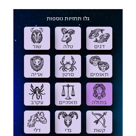
גלו תחזיות נוספות
דגים
טלה
שור
תאומים
סרטן
אריה
בתולה
מאזניים
עקרב
קשת
גדי
דלי