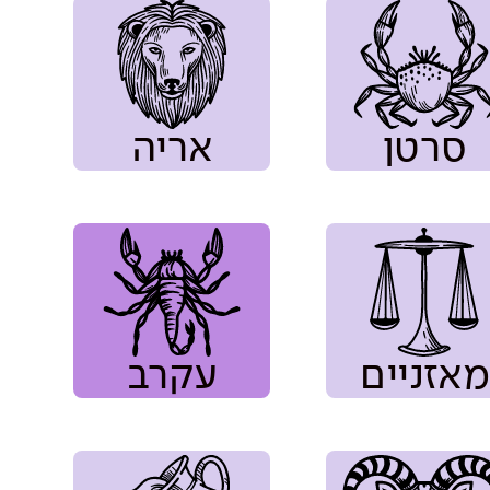
סרטן
אריה
מאזניים
עקרב