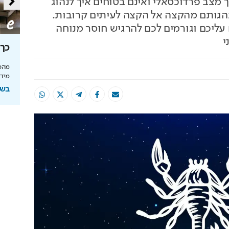
צב פרדוכסאלי ואינם בטוחים איך לנהוג
הגותם מהקצה אל הקצה לעיתים קרובות.
 עליכם וגורמים לכם להרגיש חוסר מנוחה
י
סה
מאחורי הקלעים של הטעם
כך 
הישראלי
מהפכ
מידע
לה בעולם
איך אסם הפכה את תקופת הצנע והמחסור הקשה
של שנות ה-40 למותג לאומי?
בשיתוף
ל
בשיתוף אסם