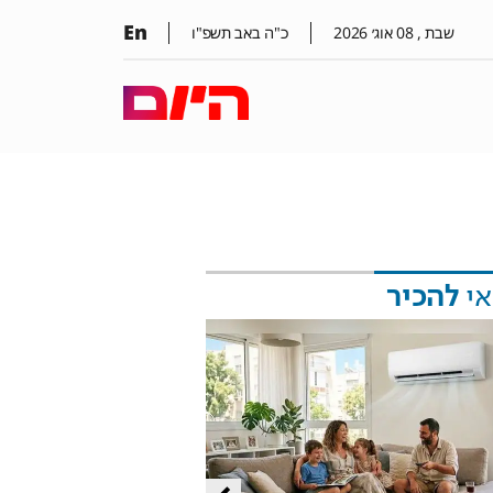
En
שבת ,
08
אוג׳
2026
כ"ה באב תשפ"ו
אי
להכיר