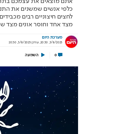
אתם מוצאים את עצמכם בתוך מ
כלפי אנשים שמשנים את התנ
לחצים חיצוניים רבים מכבידים
מצד אחד וחוסר אונים מצד שנ
ירושלים 2040: העיר נערכת ל- 1.5
אתם עוד לא שם? הטי
ון תושבים
למונדיאל כבר יצאה
מערכת היום
3/8/2025, 20:30
,
עודכן
3/8/2025, 20:30
לית העירייה מציגה תוכנית להשארת
יונדאי לוקחת אתכם לבמה הכי גדו
רים ובניית עתיד הדור הבא
בשיתוף יונדאי מבית כלמובי
השמעה
0
וף עיריית ירושלים