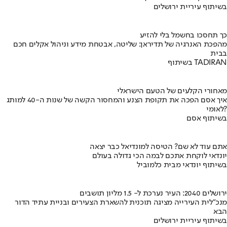
בשיתוף עיריית ירושלים
כך תחסכו בחשמל בלי להזיע
מהפכת האנרגיה של תדיראן: שליטה, אבטחת מידע וניהול אקלים חכם
בבית
בשיתוף TADIRAN
מאחורי הקלעים של הטעם הישראלי
איך אסם הפכה את תקופת הצנע והמחסור הקשה של שנות ה-40 למותג
לאומי?
בשיתוף אסם
אתם עוד לא שם? הטיסה למונדיאל כבר יצאה
יונדאי לוקחת אתכם לבמה הכי גדולה בעולם
בשיתוף יונדאי מבית כלמוביל
ירושלים 2040: העיר נערכת ל- 1.5 מליון תושבים
מנכ"לית העירייה מציגה תוכנית להשארת הצעירים ובניית עתיד הדור
הבא
בשיתוף עיריית ירושלים