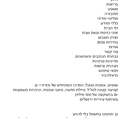
בריאות
משפט
תחבורה
פוליטי-מדיני
כללי ומידע
דף הבית
זמני כניסת וצאת שבת
מגזין השבוע
בחירות 2026
אודות
צור קשר
נבחרת הכתבים והפרשנים
מדיניות פרטיות
הצהרת נגישות
תנאי שימוש
כדאי
להכיר
שופינג, אמנות ואוכל: המרכז המתחדש של מזרח י-ם
קפיצה קטנה לחו"ל: טיילת חדשה, מיצגי אמנות, וכיכרות משופצות
בהשקעה של 100 מיליון ₪
בשיתוף עיריית ירושלים
כך תחסכו בחשמל בלי להזיע