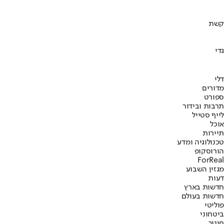
קשת
גדי
דלי
מדורים
ספורט
תרבות ובידור
לייף סטייל
אוכל
תיירות
טכנולוגיה ומדע
הורוסקופ
ForReal
מגזין השבוע
דעות
חדשות בארץ
חדשות בעולם
פוליטי
ביטחוני
חינוך