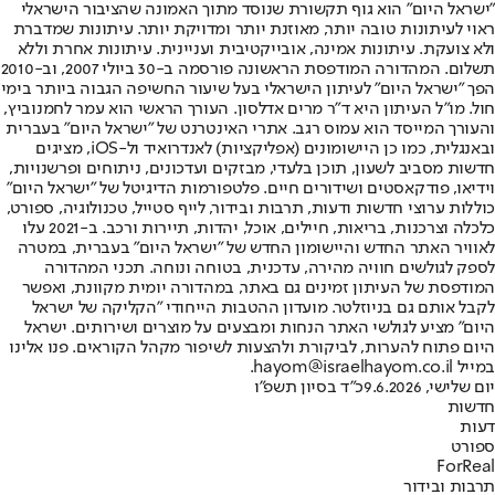
"ישראל היום" הוא גוף תקשורת שנוסד מתוך האמונה שהציבור הישראלי
ראוי לעיתונות טובה יותר, מאוזנת יותר ומדויקת יותר. עיתונות שמדברת
ולא צועקת. עיתונות אמינה, אובייקטיבית ועניינית. עיתונות אחרת וללא
תשלום. המהדורה המודפסת הראשונה פורסמה ב-30 ביולי 2007, וב-2010
הפך "ישראל היום" לעיתון הישראלי בעל שיעור החשיפה הגבוה ביותר בימי
חול. מו"ל העיתון היא ד"ר מרים אדלסון. העורך הראשי הוא עמר לחמנוביץ,
והעורך המייסד הוא עמוס רגב. אתרי האינטרנט של "ישראל היום" בעברית
ובאנגלית, כמו כן היישומונים (אפליקציות) לאנדרואיד ול-iOS, מציגים
חדשות מסביב לשעון, תוכן בלעדי, מבזקים ועדכונים, ניתוחים ופרשנויות,
וידיאו, פודקאסטים ושידורים חיים. פלטפורמות הדיגיטל של "ישראל היום"
כוללות ערוצי חדשות ודעות, תרבות ובידור, לייף סטייל, טכנולוגיה, ספורט,
כלכלה וצרכנות, בריאות, חיילים, אוכל, יהדות, תיירות ורכב. ב-2021 עלו
לאוויר האתר החדש והיישומון החדש של "ישראל היום" בעברית, במטרה
לספק לגולשים חוויה מהירה, עדכנית, בטוחה ונוחה. תכני המהדורה
המודפסת של העיתון זמינים גם באתר, במהדורה יומית מקוונת, ואפשר
לקבל אותם גם בניוזלטר. מועדון ההטבות הייחודי "הקליקה של ישראל
היום" מציע לגולשי האתר הנחות ומבצעים על מוצרים ושירותים. ישראל
היום פתוח להערות, לביקורת ולהצעות לשיפור מקהל הקוראים. פנו אלינו
במייל hayom@israelhayom.co.il.
יום שלישי, 9.6.2026
כ"ד בסיון תשפ"ו
חדשות
דעות
ספורט
ForReal
תרבות ובידור