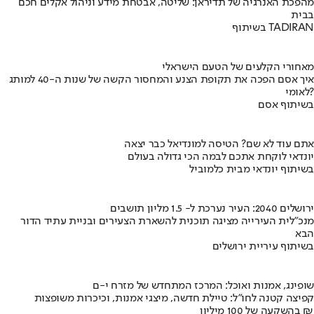
מהפכת האנרגיה של תדיראן: שליטה, אבטחת מידע וניהול אקלים חכם
בבית
בשיתוף TADIRAN
מאחורי הקלעים של הטעם הישראלי
איך אסם הפכה את תקופת הצנע והמחסור הקשה של שנות ה-40 למותג
לאומי?
בשיתוף אסם
אתם עוד לא שם? הטיסה למונדיאל כבר יצאה
יונדאי לוקחת אתכם לבמה הכי גדולה בעולם
בשיתוף יונדאי מבית כלמוביל
ירושלים 2040: העיר נערכת ל- 1.5 מליון תושבים
מנכ"לית העירייה מציגה תוכנית להשארת הצעירים ובניית עתיד הדור
הבא
בשיתוף עיריית ירושלים
שופינג, אמנות ואוכל: המרכז המתחדש של מזרח י-ם
קפיצה קטנה לחו"ל: טיילת חדשה, מיצגי אמנות, וכיכרות משופצות
בהשקעה של 100 מיליון ₪