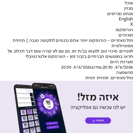
אוכל
מגזין
אנחנו מגייסים
English
X
הורוסקופ
מאזניים
מזל מאזניים - הורוסקופ יומי: אתם נכנסים לתקופה טובה | תחזית
אסטרולוגית
לפנויים: סיכוי טוב למצוא בן/ת זוג. גם אם לא קורה שום דבר תכלס, אל
תראו במפגשים חברתיים בזבוז זמן • הוורסקופ אלטרנטיבלי
מערכת היום
9/6/2026, 20:30
,עודכן
9/6/2026, 20:30
0
השמעה
מזל מאזניים: תחזית יומית