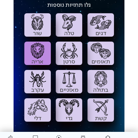
גלו תחזיות נוספות
דגים
טלה
שור
תאומים
סרטן
אריה
בתולה
מאזניים
עקרב
קשת
גדי
דלי