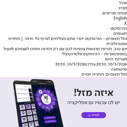
אוכל
מגזין
אנחנו מגייסים
English
X
הורוסקופ
תאומים
מזל תאומים - הורוסקופ יומי: אתם מצליחים לגרוף גלי חיזור | תחזית
אסטרולוגית
יום טוב. חוויות מרגשות צפויות לכם עם רק תזרמו ותתנו לעצמכם לפעול
בספונטאניות • הורוסקופ אלטרנטיבלי
מערכת היום
10/5/2026, 20:30
,עודכן
10/5/2026, 20:30
0
השמעה
מזל תאומים: תחזית יומית