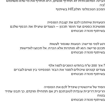
הבינה המלאכותית לא תחליף אנשים, היא תחליף את מי שלא משתמש
בה!
בשיתוף HIT,המכון הטכנולוגי חולון
הטעויות שיחתכו לכם את קצבת הפנסיה
ממשיכת כספים ועד חוסר תכנון – הצעדים שיצילו את הכסף שלכם
בשיתוף מנורה מבטחים
רגע לפני פרישה: הטעות שאסור לעשות
תכנון פרישה הוא לא מותרות אלא הכרח. אל תכנעו לאדישות
בשיתוף מנורה מבטחים
איך 200 ש"ח בחודש הופכים ל140 אלף ?
צעדים קטנים שיכולים לסגור את הבור הפנסיוני בין נשים לגברים
בשיתוף מנורה מבטחים
הסוד של איינשטיין שיגדיל לכם את הפנסיה
הריבית דריבית עובדת לטובתכם רק אם תתחילו מוקדם. כך תבנו עתיד
בטוח
בשיתוף מנורה מבטחים