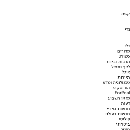
קשת
גדי
דלי
מדורים
ספורט
תרבות ובידור
לייף סטייל
אוכל
תיירות
טכנולוגיה ומדע
הורוסקופ
ForReal
מגזין השבוע
דעות
חדשות בארץ
חדשות בעולם
פוליטי
ביטחוני
חינוך