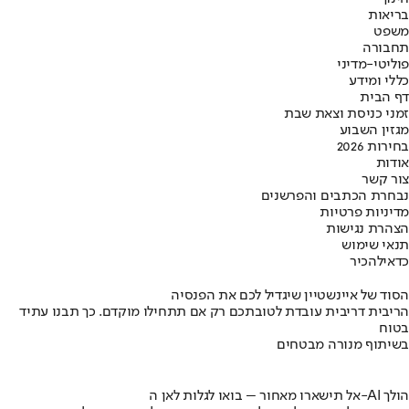
בריאות
משפט
תחבורה
פוליטי-מדיני
כללי ומידע
דף הבית
זמני כניסת וצאת שבת
מגזין השבוע
בחירות 2026
אודות
צור קשר
נבחרת הכתבים והפרשנים
מדיניות פרטיות
הצהרת נגישות
תנאי שימוש
כדאי
להכיר
הסוד של איינשטיין שיגדיל לכם את הפנסיה
הריבית דריבית עובדת לטובתכם רק אם תתחילו מוקדם. כך תבנו עתיד
בטוח
בשיתוף מנורה מבטחים
אל תישארו מאחור – בואו לגלות לאן ה-AI הולך