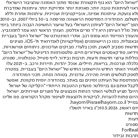
"ישראל היום" הוא גוף תקשורת שנוסד מתוך האמונה שהציבור הישראלי
ראוי לעיתונות טובה יותר, מאוזנת יותר ומדויקת יותר. עיתונות שמדברת
ולא צועקת. עיתונות אמינה, אובייקטיבית ועניינית. עיתונות אחרת וללא
תשלום. המהדורה המודפסת הראשונה פורסמה ב-30 ביולי 2007, וב-2010
הפך "ישראל היום" לעיתון הישראלי בעל שיעור החשיפה הגבוה ביותר בימי
חול. מו"ל העיתון היא ד"ר מרים אדלסון. העורך הראשי הוא עמר לחמנוביץ,
והעורך המייסד הוא עמוס רגב. אתרי האינטרנט של "ישראל היום" בעברית
ובאנגלית, כמו כן היישומונים (אפליקציות) לאנדרואיד ול-iOS, מציגים
חדשות מסביב לשעון, תוכן בלעדי, מבזקים ועדכונים, ניתוחים ופרשנויות,
וידיאו, פודקאסטים ושידורים חיים. פלטפורמות הדיגיטל של "ישראל היום"
כוללות ערוצי חדשות ודעות, תרבות ובידור, לייף סטייל, טכנולוגיה, ספורט,
כלכלה וצרכנות, בריאות, חיילים, אוכל, יהדות, תיירות ורכב. ב-2021 עלו
לאוויר האתר החדש והיישומון החדש של "ישראל היום" בעברית, במטרה
לספק לגולשים חוויה מהירה, עדכנית, בטוחה ונוחה. תכני המהדורה
המודפסת של העיתון זמינים גם באתר, במהדורה יומית מקוונת, ואפשר
לקבל אותם גם בניוזלטר. מועדון ההטבות הייחודי "הקליקה של ישראל
היום" מציע לגולשי האתר הנחות ומבצעים על מוצרים ושירותים. ישראל
היום פתוח להערות, לביקורת ולהצעות לשיפור מקהל הקוראים. פנו אלינו
במייל hayom@israelhayom.co.il.
יום ראשון, 10.5.2026
כ"ג באייר תשפ"ו
חדשות
דעות
ספורט
ForReal
תרבות ובידור