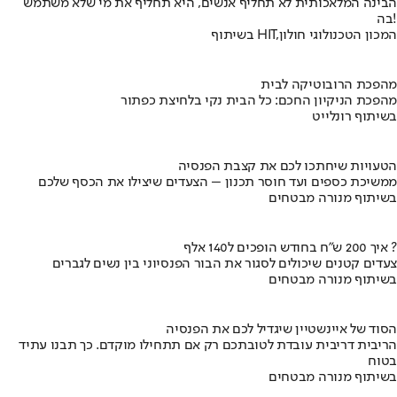
הבינה המלאכותית לא תחליף אנשים, היא תחליף את מי שלא משתמש
בה!
בשיתוף HIT,המכון הטכנולוגי חולון
מהפכת הרובוטיקה לבית
מהפכת הניקיון החכם: כל הבית נקי בלחיצת כפתור
בשיתוף רונלייט
הטעויות שיחתכו לכם את קצבת הפנסיה
ממשיכת כספים ועד חוסר תכנון – הצעדים שיצילו את הכסף שלכם
בשיתוף מנורה מבטחים
איך 200 ש"ח בחודש הופכים ל140 אלף ?
צעדים קטנים שיכולים לסגור את הבור הפנסיוני בין נשים לגברים
בשיתוף מנורה מבטחים
הסוד של איינשטיין שיגדיל לכם את הפנסיה
הריבית דריבית עובדת לטובתכם רק אם תתחילו מוקדם. כך תבנו עתיד
בטוח
בשיתוף מנורה מבטחים