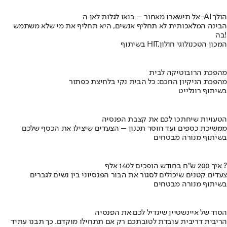
אל תישארו מאחור – בואו לגלות לאן ה-AI הולך
הבינה המלאכותית לא תחליף אנשים, היא תחליף את מי שלא משתמש
בה!
בשיתוף HIT,המכון הטכנולוגי חולון
מהפכת הרובוטיקה לבית
מהפכת הניקיון החכם: כל הבית נקי בלחיצת כפתור
בשיתוף רונלייט
הטעויות שיחתכו לכם את קצבת הפנסיה
ממשיכת כספים ועד חוסר תכנון – הצעדים שיצילו את הכסף שלכם
בשיתוף מנורה מבטחים
איך 200 ש"ח בחודש הופכים ל140 אלף ?
צעדים קטנים שיכולים לסגור את הבור הפנסיוני בין נשים לגברים
בשיתוף מנורה מבטחים
הסוד של איינשטיין שיגדיל לכם את הפנסיה
הריבית דריבית עובדת לטובתכם רק אם תתחילו מוקדם. כך תבנו עתיד