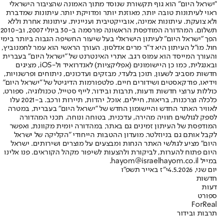
"ישראל היום" הוא גוף תקשורת שנוסד מתוך האמונה שהציבור הישראלי
ראוי לעיתונות טובה יותר, מאוזנת יותר ומדויקת יותר. עיתונות שמדברת
ולא צועקת. עיתונות אמינה, אובייקטיבית ועניינית. עיתונות אחרת וללא
תשלום. המהדורה המודפסת הראשונה פורסמה ב-30 ביולי 2007, וב-2010
הפך "ישראל היום" לעיתון הישראלי בעל שיעור החשיפה הגבוה ביותר בימי
חול. מו"ל העיתון היא ד"ר מרים אדלסון. העורך הראשי הוא עמר לחמנוביץ,
והעורך המייסד הוא עמוס רגב. אתרי האינטרנט של "ישראל היום" בעברית
ובאנגלית, כמו כן היישומונים (אפליקציות) לאנדרואיד ול-iOS, מציגים
חדשות מסביב לשעון, תוכן בלעדי, מבזקים ועדכונים, ניתוחים ופרשנויות,
וידיאו, פודקאסטים ושידורים חיים. פלטפורמות הדיגיטל של "ישראל היום"
כוללות ערוצי חדשות ודעות, תרבות ובידור, לייף סטייל, טכנולוגיה, ספורט,
כלכלה וצרכנות, בריאות, חיילים, אוכל, יהדות, תיירות ורכב. ב-2021 עלו
לאוויר האתר החדש והיישומון החדש של "ישראל היום" בעברית, במטרה
לספק לגולשים חוויה מהירה, עדכנית, בטוחה ונוחה. תכני המהדורה
המודפסת של העיתון זמינים גם באתר, במהדורה יומית מקוונת, ואפשר
לקבל אותם גם בניוזלטר. מועדון ההטבות הייחודי "הקליקה של ישראל
היום" מציע לגולשי האתר הנחות ומבצעים על מוצרים ושירותים. ישראל
היום פתוח להערות, לביקורת ולהצעות לשיפור מקהל הקוראים. פנו אלינו
במייל hayom@israelhayom.co.il.
יום שני, 4.5.2026
י"ז באייר תשפ"ו
חדשות
דעות
ספורט
ForReal
תרבות ובידור