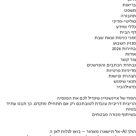
בריאות
משפט
תחבורה
פוליטי-מדיני
כללי ומידע
דף הבית
זמני כניסת וצאת שבת
מגזין השבוע
בחירות 2026
אודות
צור קשר
נבחרת הכתבים והפרשנים
מדיניות פרטיות
הצהרת נגישות
תנאי שימוש
כדאי
להכיר
הסוד של איינשטיין שיגדיל לכם את הפנסיה
הריבית דריבית עובדת לטובתכם רק אם תתחילו מוקדם. כך תבנו עתיד
בטוח
בשיתוף מנורה מבטחים
אל תישארו מאחור – בואו לגלות לאן ה-AI הולך