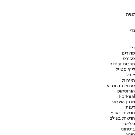
קשת
גדי
דלי
מדורים
ספורט
תרבות ובידור
לייף סטייל
אוכל
תיירות
טכנולוגיה ומדע
הורוסקופ
ForReal
מגזין השבוע
דעות
חדשות בארץ
חדשות בעולם
פוליטי
ביטחוני
חינוך