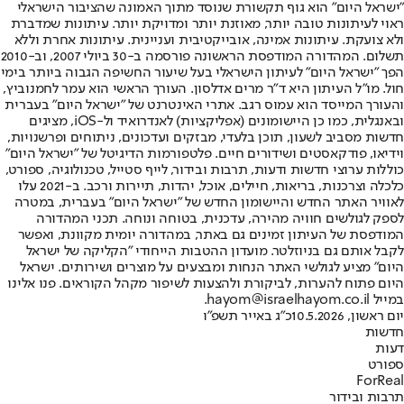
"ישראל היום" הוא גוף תקשורת שנוסד מתוך האמונה שהציבור הישראלי
ראוי לעיתונות טובה יותר, מאוזנת יותר ומדויקת יותר. עיתונות שמדברת
ולא צועקת. עיתונות אמינה, אובייקטיבית ועניינית. עיתונות אחרת וללא
תשלום. המהדורה המודפסת הראשונה פורסמה ב-30 ביולי 2007, וב-2010
הפך "ישראל היום" לעיתון הישראלי בעל שיעור החשיפה הגבוה ביותר בימי
חול. מו"ל העיתון היא ד"ר מרים אדלסון. העורך הראשי הוא עמר לחמנוביץ,
והעורך המייסד הוא עמוס רגב. אתרי האינטרנט של "ישראל היום" בעברית
ובאנגלית, כמו כן היישומונים (אפליקציות) לאנדרואיד ול-iOS, מציגים
חדשות מסביב לשעון, תוכן בלעדי, מבזקים ועדכונים, ניתוחים ופרשנויות,
וידיאו, פודקאסטים ושידורים חיים. פלטפורמות הדיגיטל של "ישראל היום"
כוללות ערוצי חדשות ודעות, תרבות ובידור, לייף סטייל, טכנולוגיה, ספורט,
כלכלה וצרכנות, בריאות, חיילים, אוכל, יהדות, תיירות ורכב. ב-2021 עלו
לאוויר האתר החדש והיישומון החדש של "ישראל היום" בעברית, במטרה
לספק לגולשים חוויה מהירה, עדכנית, בטוחה ונוחה. תכני המהדורה
המודפסת של העיתון זמינים גם באתר, במהדורה יומית מקוונת, ואפשר
לקבל אותם גם בניוזלטר. מועדון ההטבות הייחודי "הקליקה של ישראל
היום" מציע לגולשי האתר הנחות ומבצעים על מוצרים ושירותים. ישראל
היום פתוח להערות, לביקורת ולהצעות לשיפור מקהל הקוראים. פנו אלינו
במייל hayom@israelhayom.co.il.
יום ראשון, 10.5.2026
כ"ג באייר תשפ"ו
חדשות
דעות
ספורט
ForReal
תרבות ובידור