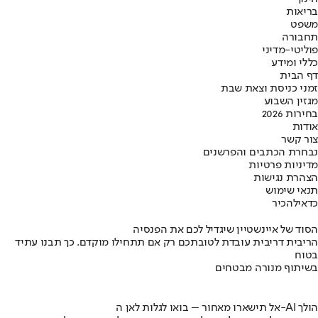
בריאות
משפט
תחבורה
פוליטי-מדיני
כללי ומידע
דף הבית
זמני כניסת וצאת שבת
מגזין השבוע
בחירות 2026
אודות
צור קשר
נבחרת הכתבים והפרשנים
מדיניות פרטיות
הצהרת נגישות
תנאי שימוש
כדאי
להכיר
הסוד של איינשטיין שיגדיל לכם את הפנסיה
הריבית דריבית עובדת לטובתכם רק אם תתחילו מוקדם. כך תבנו עתיד
בטוח
בשיתוף מנורה מבטחים
אל תישארו מאחור – בואו לגלות לאן ה-AI הולך