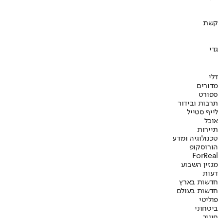
קשת
גדי
דלי
מדורים
ספורט
תרבות ובידור
לייף סטייל
אוכל
תיירות
טכנולוגיה ומדע
הורוסקופ
ForReal
מגזין השבוע
דעות
חדשות בארץ
חדשות בעולם
פוליטי
ביטחוני
חינוך