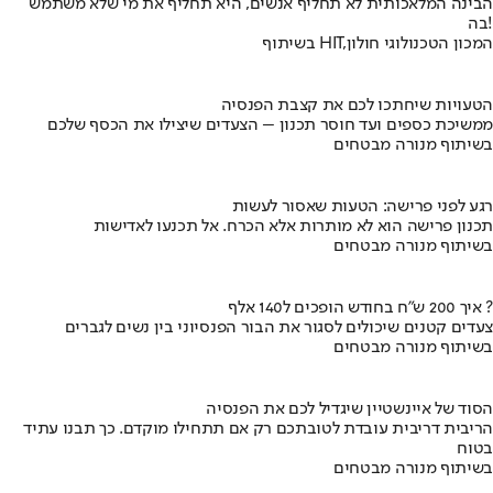
הבינה המלאכותית לא תחליף אנשים, היא תחליף את מי שלא משתמש
בה!
בשיתוף HIT,המכון הטכנולוגי חולון
הטעויות שיחתכו לכם את קצבת הפנסיה
ממשיכת כספים ועד חוסר תכנון – הצעדים שיצילו את הכסף שלכם
בשיתוף מנורה מבטחים
רגע לפני פרישה: הטעות שאסור לעשות
תכנון פרישה הוא לא מותרות אלא הכרח. אל תכנעו לאדישות
בשיתוף מנורה מבטחים
איך 200 ש"ח בחודש הופכים ל140 אלף ?
צעדים קטנים שיכולים לסגור את הבור הפנסיוני בין נשים לגברים
בשיתוף מנורה מבטחים
הסוד של איינשטיין שיגדיל לכם את הפנסיה
הריבית דריבית עובדת לטובתכם רק אם תתחילו מוקדם. כך תבנו עתיד
בטוח
בשיתוף מנורה מבטחים