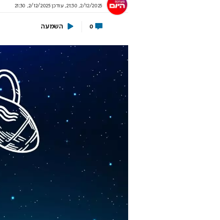
2/12/2025, 21:30
,
עודכן
2/12/2025, 21:30
השמעה
0
ירושלים 2040: העיר נערכת ל- 1.5
אתם עוד לא שם? הטי
ון תושבים
למונדיאל כבר יצאה
לית העירייה מציגה תוכנית להשארת
יונדאי לוקחת אתכם לבמה הכי גדו
רים ובניית עתיד הדור הבא
בשיתוף יונדאי מבית כלמובי
וף עיריית ירושלים