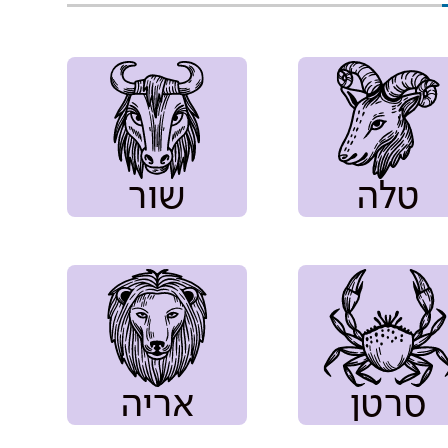
טלה
שור
סרטן
אריה