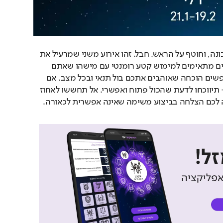
מישהו מעיר לכם הערה נכונה, וחוטף על הראש. חבל. זהו אירוע משני שמרעיל את 
הניסיון לפיוס הדדי. התנאים מתאימים למימוש קטע רומנטי עם מישהו שאתם 
מכירים מהעבר. אתם מחפשים הוכחה שאוהבים אתכם בול תנאי ובכל מצב. אם 
תנהגו בקלילות רבה יותר- תיווכחו לדעת שהכול פתוח ואפשרי. אל תחששו לאחוז 
ה לכם הצלחה בביצוע משימה שאינה אפשרית לכאורה.