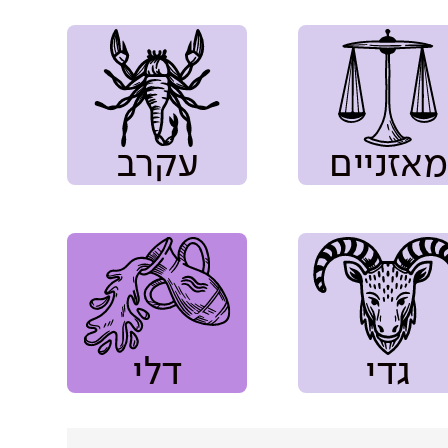
מאזניים
עקרב
גדי
דלי