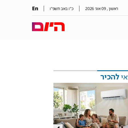
En
ראשון ,
09
אוג׳
2026
כ"ו באב תשפ"ו
אי
להכיר