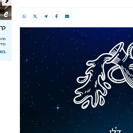
סה
מאחורי הקלעים של הטעם
כך 
הישראלי
מהפכ
מידע
לה בעולם
איך אסם הפכה את תקופת הצנע והמחסור הקשה
של שנות ה-40 למותג לאומי?
בשיתוף
ל
בשיתוף אסם