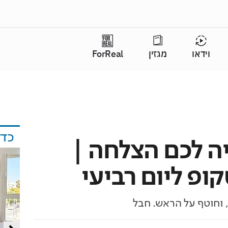
וידאו
מגזין
ForReal
כד
יה לכם הצלחה |
ופ ליום רביעי
 וחוטף על הראש. חבל