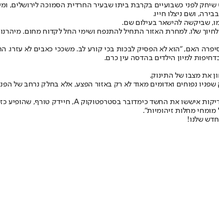
 שיחק לפני כשבועיים בקרבת ביתו שבעיר החרדית הסמוכה לירושלים, ומע
ירה, ושם ניצלו חייו.
אמו, שביקשה להישאר בעילום שם.
 לחיוך שלו. למחרת האזור התחיל להתנפח ושימי החל לקדוח מחום. מיהרנו א
רה האם, "הוא לא הפסיק לבכות בכי קורע לב. משככי כאבים לא עזרו. החום
דחיפות למיון הילדים בהדסה עין כרם.
ן את מצבו של התינוק.
שפניו נפוחים ואדומים מאוד לא רק באזור הפצע, אלא בחלק נרחב של הפנ
דיקות איששו את החשד כי
מדובר בסטרפטוקוק A
, חיידק טורף, שהופיע כז
ומחי מחלות זיהומיות".
חדש שלנו
!