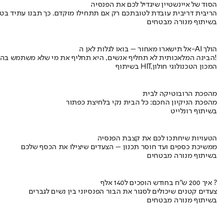
הסוד של איינשטיין שיגדיל לכם את הפנסיה
הריבית דריבית עובדת לטובתכם רק אם תתחילו מוקדם. כך תבנו עתיד בט
בשיתוף מנורה מבטחים
אל תישארו מאחור – בואו לגלות לאן ה-AI הולך
הבינה המלאכותית לא תחליף אנשים, היא תחליף את מי שלא משתמש בה!
בשיתוף HIT,המכון הטכנולוגי חולון
מהפכת הרובוטיקה לבית
מהפכת הניקיון החכם: כל הבית נקי בלחיצת כפתור
בשיתוף רונלייט
הטעויות שיחתכו לכם את קצבת הפנסיה
ממשיכת כספים ועד חוסר תכנון – הצעדים שיצילו את הכסף שלכם
בשיתוף מנורה מבטחים
איך 200 ש"ח בחודש הופכים ל140 אלף ?
צעדים קטנים שיכולים לסגור את הבור הפנסיוני בין נשים לגברים
בשיתוף מנורה מבטחים