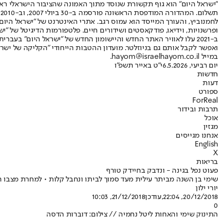
"ישראל היום" הוא גוף תקשורת שנוסד מתוך האמונה שהציבור הישראלי ראוי 
ת
ופרשנויות, וידיאו, פודקאסטים ושידורים חיים. פלטפורמות הדיגיטל של "ישרא
ב-2021 עלו לאוויר האתר החדש והיישומון החדש של "ישראל היום" בע
ואפשר לקבל אותם גם בניוזלטר. מועדון ההטבות הייחודי "הקליקה של ישרא
במייל hayom@israelhayom.co.il.
יום רביעי, 6.5.2026
י"ט באייר תשפ"ו
חדשות
דעות
ספורט
ForReal
תרבות ובידור
אוכל
מגזין
אנחנו מגייסים
English
X
בריאות
פעוט נפל בגינה - ונדבק בחיידק טורף
שימי בן השנה מביתר עילית מעד סמוך לביתו ונחבל קלות • למחרת מצבו הח
יורי ילון
20/12/2018, 22:04
,עודכן
21/12/2018, 10:03
0
התינוק שימי והאחות ליטל נחמיה // צילום: דוברות הדסה