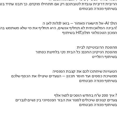
הריבית דריבית עובדת לטובתכם רק אם תתחילו מוקדם. כך תבנו עתיד בט
בשיתוף מנורה מבטחים
אל תישארו מאחור – בואו לגלות לאן ה-AI הולך
הבינה המלאכותית לא תחליף אנשים, היא תחליף את מי שלא משתמש בה!
בשיתוף HIT,המכון הטכנולוגי חולון
מהפכת הרובוטיקה לבית
מהפכת הניקיון החכם: כל הבית נקי בלחיצת כפתור
בשיתוף רונלייט
הטעויות שיחתכו לכם את קצבת הפנסיה
ממשיכת כספים ועד חוסר תכנון – הצעדים שיצילו את הכסף שלכם
בשיתוף מנורה מבטחים
איך 200 ש"ח בחודש הופכים ל140 אלף ?
צעדים קטנים שיכולים לסגור את הבור הפנסיוני בין נשים לגברים
בשיתוף מנורה מבטחים