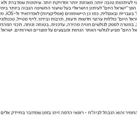
לעיתונות טובה יותר, מאוזנת יותר ומדויקת יותר. עיתונות שמדברת ולא צ
שלום. המהדורה המודפסת הראשונה פורסמה ב-30 ביולי 2007, וב-2010 הפך "ישראל היום" לעיתון הישראלי בעל שי
לחמנוביץ,
ל היום" כוללות ערוצי חדשות ודעות, תרבות ובידור, לייף סטייל, טכנולוגיה
ברית, במטרה לספק לגולשים חוויה מהירה, עדכנית, בטוחה ונוחה. תכני המה
ל היום" מציע לגולשי האתר הנחות ומבצעים על מוצרים ושירותים. ישראל 
מיר והוא הובהל לביה"ח • רופאי הדסה זיהו בזמן שמדובר בחיידק אלים - 