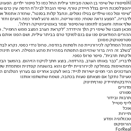
￼סיפורו של שימי בן השנה מביתר עילית החל כמו כל סיפור ילדים. הפעוט
יהפוך
לסכנת חיים בגלל חיידק טורף
. שימי הובהל לביה"ח הדסה עין כרם שבב
"שימי נפל כמו שילדים בגילו נופלים, ונחבל קלות בסנטר", שחזרה אתמול 
לדבריה, "
הפצע נראה שטחי
, כמו שריטה, והוא נרגע לאחר כמה רגעים וחזר
שלף אותה וחשבנו לתומנו שהסיפור נגמר באנטיביוטיקה רגילה".
מכאן מצבו של שימי רק הלך והידרדר. "לקראת הערב המצב ממש החמיר", סיפ
ההורים המודאגים פנו עם בנם למוקד טרם בביתר עילית, ושם הפנו אותם ב
סטרפטוקוק מסוכן
מנהל המחלקה לכירורגיית פה ולסתות בהדסה, פרופ' נרדי כספי, נקרא לבחו
"בשלב זה היה ברור שהזיהום התפתח במהירות מרגע הנפילה. ראינו תינוק 
ולקחת תרבית", סיפר פרופ' כספי.
לדבריו, "כבר באותו הערב, בהרדמה, בוצע חתך לניקוז הזיהום. בהמשך הב
המתאימות במחלקה לכירורגיית ילדים והוא בהשגחה קפדנית ומתמדת של מ
העדכונים הכי חמים ישירות לנייד: בואו לעקוב אחרינו גם בערוץ הטלגרם ה
טעינו? נתקן! אם מצאתם טעות בכתבה, נשמח שתשתפו אותנו
הידבקות
חיידק טורף
תינוק
מדורים
ספורט
תרבות ובידור
לייף סטייל
אוכל
תיירות
טכנולוגיה ומדע
הורוסקופ
ForReal