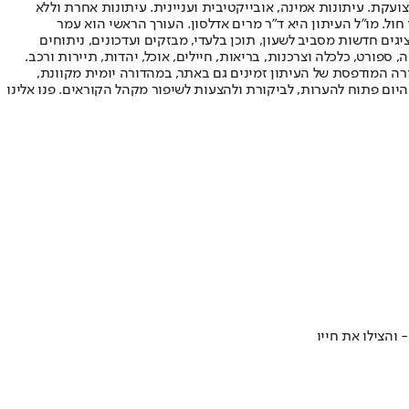
ועקת. עיתונות אמינה, אובייקטיבית ועניינית. עיתונות אחרת וללא
עור החשיפה הגבוה ביותר בימי חול. מו"ל העיתון היא ד"ר מרים אדלסון. העורך הראשי הוא עמר
 והעורך המייסד הוא עמוס רגב. אתרי האינטרנט של "ישראל היום" בעברית ובאנגלית, כמו כן היישומונים (אפליקציות) לאנדרואיד ול-iOS, מציגים חדשות מסביב לשעון, תוכן בלעדי, מבזקים ועדכונים, ניתוחים
, ספורט, כלכלה וצרכנות, בריאות, חיילים, אוכל, יהדות, תיירות ורכב.
דורה המודפסת של העיתון זמינים גם באתר, במהדורה יומית מקוונת,
היום פתוח להערות, לביקורת ולהצעות לשיפור מקהל הקוראים. פנו אלינו
והצילו את חייו