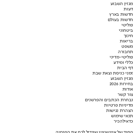
מגזין השבוע
דעות
חדשות בארץ
חדשות בעולם
פוליטי
ביטחוני
חינוך
בריאות
משפט
תחבורה
פוליטי-מדיני
כללי ומידע
דף הבית
זמני כניסת וצאת שבת
מגזין השבוע
בחירות 2026
אודות
צור קשר
נבחרת הכתבים והפרשנים
מדיניות פרטיות
הצהרת נגישות
תנאי שימוש
כדאי
להכיר
הסוד של איינשטיין שיגדיל לכם את הפנסיה