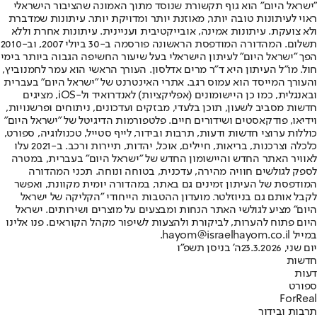
"ישראל היום" הוא גוף תקשורת שנוסד מתוך האמונה שהציבור הישראלי
ראוי לעיתונות טובה יותר, מאוזנת יותר ומדויקת יותר. עיתונות שמדברת
ולא צועקת. עיתונות אמינה, אובייקטיבית ועניינית. עיתונות אחרת וללא
תשלום. המהדורה המודפסת הראשונה פורסמה ב-30 ביולי 2007, וב-2010
הפך "ישראל היום" לעיתון הישראלי בעל שיעור החשיפה הגבוה ביותר בימי
חול. מו"ל העיתון היא ד"ר מרים אדלסון. העורך הראשי הוא עמר לחמנוביץ,
והעורך המייסד הוא עמוס רגב. אתרי האינטרנט של "ישראל היום" בעברית
ובאנגלית, כמו כן היישומונים (אפליקציות) לאנדרואיד ול-iOS, מציגים
חדשות מסביב לשעון, תוכן בלעדי, מבזקים ועדכונים, ניתוחים ופרשנויות,
וידיאו, פודקאסטים ושידורים חיים. פלטפורמות הדיגיטל של "ישראל היום"
כוללות ערוצי חדשות ודעות, תרבות ובידור, לייף סטייל, טכנולוגיה, ספורט,
כלכלה וצרכנות, בריאות, חיילים, אוכל, יהדות, תיירות ורכב. ב-2021 עלו
לאוויר האתר החדש והיישומון החדש של "ישראל היום" בעברית, במטרה
לספק לגולשים חוויה מהירה, עדכנית, בטוחה ונוחה. תכני המהדורה
המודפסת של העיתון זמינים גם באתר, במהדורה יומית מקוונת, ואפשר
לקבל אותם גם בניוזלטר. מועדון ההטבות הייחודי "הקליקה של ישראל
היום" מציע לגולשי האתר הנחות ומבצעים על מוצרים ושירותים. ישראל
היום פתוח להערות, לביקורת ולהצעות לשיפור מקהל הקוראים. פנו אלינו
במייל hayom@israelhayom.co.il.
יום שני, 23.3.2026
ה' בניסן תשפ"ו
חדשות
דעות
ספורט
ForReal
תרבות ובידור