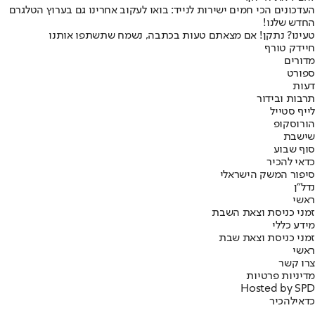
העדכונים הכי חמים ישירות לנייד: בואו לעקוב אחרינו גם בערוץ הטלגרם
החדש שלנו
!
טעינו? נתקן! אם מצאתם טעות בכתבה, נשמח שתשתפו אותנו
חיידק טורף
מדורים
ספורט
דעות
תרבות ובידור
לייף סטייל
הורוסקופ
שישבת
סוף שבוע
כדאי להכיר
סיפור המשק הישראלי
נדל"ן
ראשי
זמני כניסת וצאת השבת
מידע כללי
זמני כניסת וצאת שבת
ראשי
צרו קשר
מדיניות פרטיות
Hosted by SPD
כדאי
להכיר