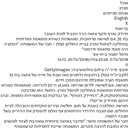
אוכל
מגזין
אנחנו מגייסים
English
X
בריאות
חיידק טורף תקף אישה הרה והוביל למות העובר
בת 32, אם לשישה מרחובות, מאושפזת כשהיא מונשמת ומורדמת
במחלקה לטיפול נמרץ בבית החולים קפלן • חבר של המשפחה: "המקרה
היה מאוד פתאומי ודרמטי"
מיטל יסעור בית-אור
3/12/2018, 22:48
,עודכן
25/12/2018, 16:12
0
סיבוך נדיר // צילום אילוסטרציה: GettyImages
￼בביה"ח קפלן ברחובות נלחמים מאז שבת על חייה של אישה בת 32
תושבת העיר, שסובלת מזיהום מסכן חיים.
האישה, אם לשישה ילדים שהיתה בשבוע ה־20 להריונה, מאושפזת כשהיא
מורדמת ומונשמת במחלקה לטיפול נמרץ. החשד הוא שנדבקה
בסטרפטוקוק A, "החיידק הטורף", אך נבדקות גם אפשרויות נוספות, ובהן
זיהום מחיידק אי־קולי.
האישה התלוננה בשבת על חום, חולשה וצירים מוקדמים והובהלה לבית
החולים, שם מצבה הידרדר והרופאים אף נאלצו להפסיק את ההיריון בשל
מצבה הקשה.
חבר של המשפחה סיפר: "מדובר באישה מיוחדת שאוהבת לעזור לאנשים
והיא כתובת להרבה מקרים. המשפחה שייכת לחסידות קרעטשניף