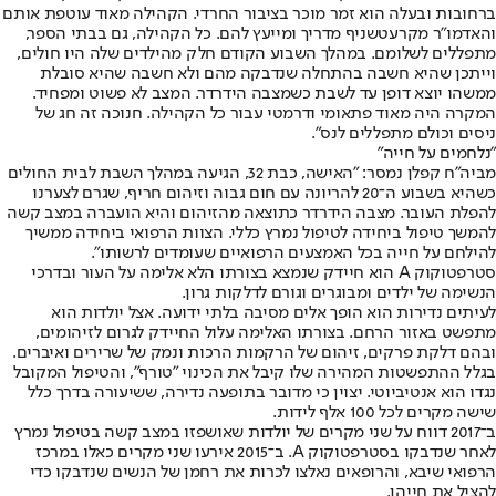
ברחובות ובעלה הוא זמר מוכר בציבור החרדי. הקהילה מאוד עוטפת אותם
והאדמו"ר מקרעטשניף מדריך ומייעץ להם. כל הקהילה, גם בבתי הספר,
מתפללים לשלומם. במהלך השבוע הקודם חלק מהילדים שלה היו חולים,
וייתכן שהיא חשבה בהתחלה שנדבקה מהם ולא חשבה שהיא סובלת
ממשהו יוצא דופן עד לשבת כשמצבה הידרדר. המצב לא פשוט ומפחיד.
המקרה היה מאוד פתאומי ודרמטי עבור כל הקהילה. חנוכה זה חג של
ניסים וכולם מתפללים לנס".
"נלחמים על חייה"
מביה"ח קפלן נמסר: "האישה, כבת 32, הגיעה במהלך השבת לבית החולים
כשהיא בשבוע ה־20 להריונה עם חום גבוה וזיהום חריף, שגרם לצערנו
להפלת העובר. מצבה הידרדר כתוצאה מהזיהום והיא הועברה במצב קשה
להמשך טיפול ביחידה לטיפול נמרץ כללי. הצוות הרפואי ביחידה ממשיך
להילחם על חייה בכל האמצעים הרפואיים שעומדים לרשותו".
סטרפטוקוק A הוא חיידק שנמצא בצורתו הלא אלימה על העור ובדרכי
הנשימה של ילדים ומבוגרים וגורם לדלקות גרון.
לעיתים נדירות הוא הופך אלים מסיבה בלתי ידועה. אצל יולדות הוא
מתפשט באזור הרחם. בצורתו האלימה עלול החיידק לגרום לזיהומים,
ובהם דלקת פרקים, זיהום של הרקמות הרכות ונמק של שרירים ואיברים.
בגלל ההתפשטות המהירה שלו קיבל את הכינוי "טורף", והטיפול המקובל
נגדו הוא אנטיביוטי. יצוין כי מדובר בתופעה נדירה, ששיעורה בדרך כלל
שישה מקרים לכל 100 אלף לידות.
ב־2017 דווח על שני מקרים של יולדות שאושפזו במצב קשה בטיפול נמרץ
לאחר שנדבקו בסטרפטוקוק A. ב־2015 אירעו שני מקרים כאלו במרכז
הרפואי שיבא, והרופאים נאלצו לכרות את רחמן של הנשים שנדבקו כדי
להציל את חייהן.