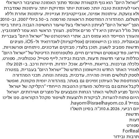
"ישראל היום" הוא גוף תקשורת שנוסד מתוך האמונה שהציבור הישראלי
ראוי לעיתונות טובה יותר, מאוזנת יותר ומדויקת יותר. עיתונות שמדברת
ולא צועקת. עיתונות אמינה, אובייקטיבית ועניינית. עיתונות אחרת וללא
תשלום. המהדורה המודפסת הראשונה פורסמה ב-30 ביולי 2007, וב-2010
הפך "ישראל היום" לעיתון הישראלי בעל שיעור החשיפה הגבוה ביותר בימי
חול. מו"ל העיתון היא ד"ר מרים אדלסון. העורך הראשי הוא עמר לחמנוביץ,
והעורך המייסד הוא עמוס רגב. אתרי האינטרנט של "ישראל היום" בעברית
ובאנגלית, כמו כן היישומונים (אפליקציות) לאנדרואיד ול-iOS, מציגים
חדשות מסביב לשעון, תוכן בלעדי, מבזקים ועדכונים, ניתוחים ופרשנויות,
וידיאו, פודקאסטים ושידורים חיים. פלטפורמות הדיגיטל של "ישראל היום"
כוללות ערוצי חדשות ודעות, תרבות ובידור, לייף סטייל, טכנולוגיה, ספורט,
כלכלה וצרכנות, בריאות, חיילים, אוכל, יהדות, תיירות ורכב. ב-2021 עלו
לאוויר האתר החדש והיישומון החדש של "ישראל היום" בעברית, במטרה
לספק לגולשים חוויה מהירה, עדכנית, בטוחה ונוחה. תכני המהדורה
המודפסת של העיתון זמינים גם באתר, במהדורה יומית מקוונת, ואפשר
לקבל אותם גם בניוזלטר. מועדון ההטבות הייחודי "הקליקה של ישראל
היום" מציע לגולשי האתר הנחות ומבצעים על מוצרים ושירותים. ישראל
היום פתוח להערות, לביקורת ולהצעות לשיפור מקהל הקוראים. פנו אלינו
במייל hayom@israelhayom.co.il.
יום רביעי, 10.6.2026
כ"ה בסיון תשפ"ו
חדשות
דעות
ספורט
ForReal
תרבות ובידור