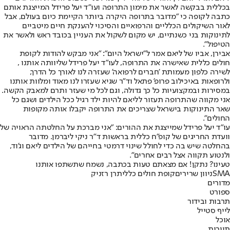
בכללית בבקשה לאשר את מימון התרופה ועו"ד יעל פרידל המייצגת אותם
כתבה לקופה כי "מדובר בתרופה היקרה ביותר הקיימת כיום בעולם, אבל
לאור השיקולים הכלליים והרפואיים והסיכוי להענקת חיים מיטביים
לתינוקות בני כשנתיים, יש מקום לשקול את העניין בכובד ראש ולאשר את
הטיפול".
אבירן, אביו של ליאם אמר ל"ישראל היום": "אני מבקש להודות לקופת
חולים כללית שאישרה את התרופה, לעו"ד יעל פרידל שליוותה אותנו ,
לשירה כלפון מעמותת 'חברים לרפואה' שעזרה לנו לאורך כל הדרך,
ולרופאות באיכילוב פרופ' פתאל וד"ר שגיא שעזרו לנו מאוד ומלוות אותנו
במסירות ובמקצועיות כל כך גדולה, וגם לכל מי שעזר ותרם למאבק הקשה.
אני מקווה שהתרופה תעזור לליאם להיות ילד רגיל ככל הילדים ושגם כל
שאר התינוקות בישראל שצריכים את התרופה יקבלו אותה מקופות
החולים".
עו״ד יעל פרידל שמייצגת את ההורים: "אני מברכת על החלטתה הראויה של
וועדת החריגים של קופ"ח כללית בראשות ד"ר ניקי ליברמן. מדובר
בהחלטה שיש בה כדי לחולל שינוי דרמטי בחייהם של הילדים ליאם וג'וד,
ולנטוע תקווה אצל רבים אחרים".
טעינו? נתקן! אם מצאתם טעות בכתבה, נשמח שתשתפו אותנו
SMA
ניוון שרירים
קופת חולים כללית
רן רזניק
מדורים
ספורט
תרבות ובידור
לייף סטייל
אוכל
תיירות