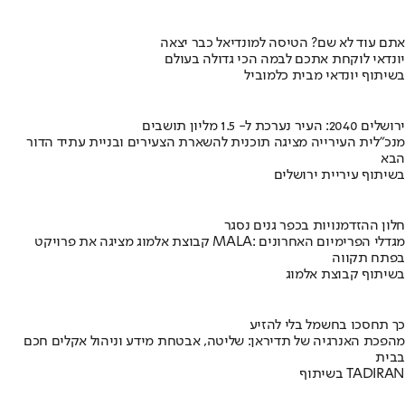
אתם עוד לא שם? הטיסה למונדיאל כבר יצאה
יונדאי לוקחת אתכם לבמה הכי גדולה בעולם
בשיתוף יונדאי מבית כלמוביל
ירושלים 2040: העיר נערכת ל- 1.5 מליון תושבים
מנכ"לית העירייה מציגה תוכנית להשארת הצעירים ובניית עתיד הדור
הבא
בשיתוף עיריית ירושלים
חלון ההזדמנויות בכפר גנים נסגר
קבוצת אלמוג מציגה את פרויקט MALA: מגדלי הפרימיום האחרונים
בפתח תקווה
בשיתוף קבוצת אלמוג
כך תחסכו בחשמל בלי להזיע
מהפכת האנרגיה של תדיראן: שליטה, אבטחת מידע וניהול אקלים חכם
בבית
בשיתוף TADIRAN