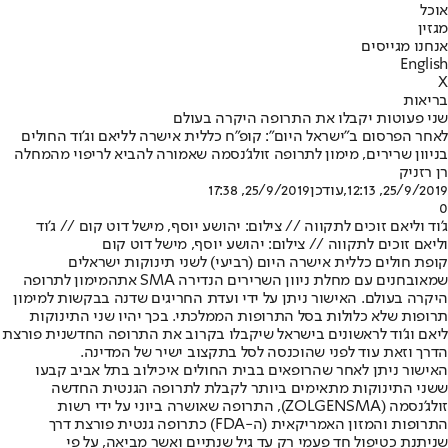
אוכל
מגזין
אנחנו מגייסים
English
X
בריאות
שני פעוטות יקבלו את התרופה היקרה בעולם
לאחר הפרסום ב"ישראל היום": קופ"ח כללית אישרה לליאם וג'וד החולים
בניוון שרירים, מימון לתרופה זולג'נסמה שאמורה להביא לריפוי מהמחלה
רן רזניק
25/9/2019, 12:13
,עודכן
25/9/2019, 17:38
0
ג'וד וליאם זוכים לתקווה // צילום: יהושע יוסף, מישל דוט קום // ג'וד
וליאם זוכים לתקווה // צילום: יהושע יוסף, מישל דוט קום
קופת חולים כללית אישרה היום (רביעי) לשני תינוקות ישראלים
שמאובחנים עם מחלת ניוון השרירים הנדירה SMA את
המימון לתרופה
היקרה בעולם
. האישור ניתן על ידי ועדת החריגים שדנה בבקשות למימון
תרופות שלא כלולות בסל התרופות הממלכתי. בכך יהיו שני התינוקות
ליאם וג'וד לראשונים בישראל שיקבלו בקרוב את התרופה החדשנית פורצת
הדרך וזאת עוד לפני שהוכנסה לסל בתקצוב ישיר של המדינה.
האישור ניתן לאחר שהרופאים בבית החולים איכילוב בתל אביב קבעו
ששני התינוקות מתאימים ביותר לקבלת לתרופה הגנטית החדשה
זולג'נסמה (ZOLGENSMA), התרופה שאושרה ביוני על ידי רשות
התרופות והמזון האמריקאית (ה-FDA) כתרופה גנטית פורצת דרך
שניתנת כטיפול חד פעמי רק עד גיל שנתיים ואשר מביאה, על פי