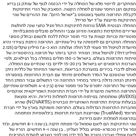
המחקרים, לריפוי מלא של המחלה על ידי הכנסה לגוף של עותק גן בריא
במקום הגן החסר שגורם למחלה הקשה. המאבק של הורי התינוקות
לקבלת התרופה נחשף באוגוסט ב"ישראל היום". את ההורים של שני
התינוקות מייצגת עו"ד יעל פרידל.
המחלה הגנטית SMA גורמת לתינוקות החל מגיל כחצי שנה לחולשת
שרירים מתקדמת כתוצאה מניוון עצבי והחולים סובלים ממוגבלויות
מוטוריות נכויות קשות עד כדי חוסר יכולת ללכת ולנשום ובחלק מסוגי
המחלה המקרים גם לתמותה עד גיל שנתיים. התרופה ניתנת בעירוי והיא
מיועדת לטיפול חד פעמי לכל חולה ועלותה הוא כ-7.6 מיליון שקלים (2.125
מיליון דולר) לטיפול אחד, המחיר היקר ביותר של תרופה בהיסטוריה של
פיתוח התרופות בעולם. בישראל כ-130 חולים במחלה בכל הגילאים, ולפי
הערכות הרופאים יש בישראל בין 15-20 ילדים בני שנתיים עם המחלה.
ואולם לדברי בכירים במערכת הבריאות, האישור המיוחד של כללית ניתן
לאחר שהוסכם על הסדר תשלומים מיוחד עם חברת התרופות במסגרתו
תינתן הנחה גדולה ביותר במחיר התרופה וכי התשלום עבור המתן החד
פעמי של התרופה יתפרס על פני מספר שנים (בין 4-6 תשלומים שנתיים).
התרופה החדשה מיוצרת על ידי חברת התרופות האמריקאית אווקסיס
(AVEXIS) שמתמחה בפיתוח תרופות למחלות נדירות, והיא נמצאת
בבעלות ענקית התרופות השוויצרית נוברטיס (NOVARTIS) שהיא
מחברות התרופות הגדולות בעולם. התרופה משווקת בארץ על ידי חברת
תרומד (TrueMed) שמייצגת חברות תרופות בינלאומיות ומתמחה
בתרופות למחלות יתום נדירות.
שני התינוקות הם ליאם שמואל נג'י מפתח תקוה בן שנה ו-8 חודשים, וג'וד
נסר אל דין מכסרא-סמיע בגליל העליון , בן שנה ו-9 חודשים. הוריו של
ליאם אמילי ואבירן והוריו של ג'וד ידין פנו לפני כשבוע לוועדת החריגים