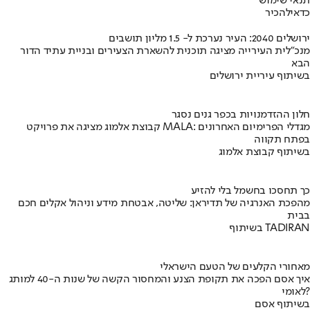
תנאי שימוש
כדאי
להכיר
ירושלים 2040: העיר נערכת ל- 1.5 מליון תושבים
מנכ"לית העירייה מציגה תוכנית להשארת הצעירים ובניית עתיד הדור
הבא
בשיתוף עיריית ירושלים
חלון ההזדמנויות בכפר גנים נסגר
קבוצת אלמוג מציגה את פרויקט MALA: מגדלי הפרימיום האחרונים
בפתח תקווה
בשיתוף קבוצת אלמוג
כך תחסכו בחשמל בלי להזיע
מהפכת האנרגיה של תדיראן: שליטה, אבטחת מידע וניהול אקלים חכם
בבית
בשיתוף TADIRAN
מאחורי הקלעים של הטעם הישראלי
איך אסם הפכה את תקופת הצנע והמחסור הקשה של שנות ה-40 למותג
לאומי?
בשיתוף אסם