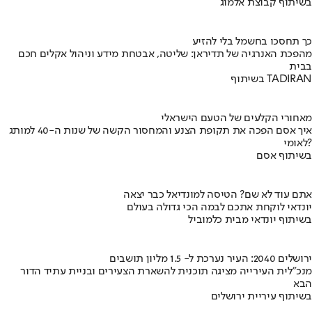
בשיתוף קבוצת אלמוג
כך תחסכו בחשמל בלי להזיע
מהפכת האנרגיה של תדיראן: שליטה, אבטחת מידע וניהול אקלים חכם
בבית
בשיתוף TADIRAN
מאחורי הקלעים של הטעם הישראלי
איך אסם הפכה את תקופת הצנע והמחסור הקשה של שנות ה-40 למותג
לאומי?
בשיתוף אסם
אתם עוד לא שם? הטיסה למונדיאל כבר יצאה
יונדאי לוקחת אתכם לבמה הכי גדולה בעולם
בשיתוף יונדאי מבית כלמוביל
ירושלים 2040: העיר נערכת ל- 1.5 מליון תושבים
מנכ"לית העירייה מציגה תוכנית להשארת הצעירים ובניית עתיד הדור
הבא
בשיתוף עיריית ירושלים