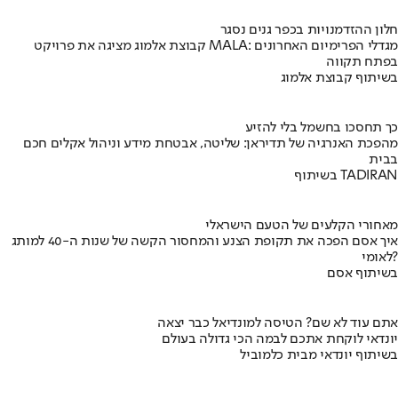
חלון ההזדמנויות בכפר גנים נסגר
קבוצת אלמוג מציגה את פרויקט MALA: מגדלי הפרימיום האחרונים
בפתח תקווה
בשיתוף קבוצת אלמוג
כך תחסכו בחשמל בלי להזיע
מהפכת האנרגיה של תדיראן: שליטה, אבטחת מידע וניהול אקלים חכם
בבית
בשיתוף TADIRAN
מאחורי הקלעים של הטעם הישראלי
איך אסם הפכה את תקופת הצנע והמחסור הקשה של שנות ה-40 למותג
לאומי?
בשיתוף אסם
אתם עוד לא שם? הטיסה למונדיאל כבר יצאה
יונדאי לוקחת אתכם לבמה הכי גדולה בעולם
בשיתוף יונדאי מבית כלמוביל