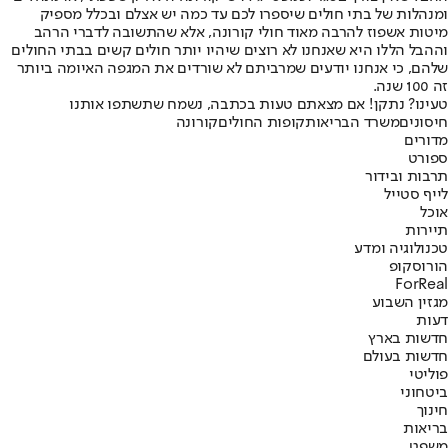
ומנהלות של בתי חולים שיספרו לכם עד כמה יש אצלם ובכלל מספיק
מיטות אשפוז להרבה מאוד חולי קורונה, אלא שהתשובה לדברי הרהב
וההבל הללו היא שאנחנו לא רוצים שיהיו יותר חולים קשים בבתי החולים
שלהם, כי אנחנו יודעים שמרביתם לא שורדים את המגפה האיומה ביותר
זה 100 שנה.
טעינו? נתקן! אם מצאתם טעות בכתבה, נשמח שתשתפו אותנו
חיסונים
משרד הבריאות
קופות החולים
קורונה
מדורים
ספורט
תרבות ובידור
לייף סטייל
אוכל
תיירות
טכנולוגיה ומדע
הורוסקופ
ForReal
מגזין השבוע
דעות
חדשות בארץ
חדשות בעולם
פוליטי
ביטחוני
חינוך
בריאות
משפט