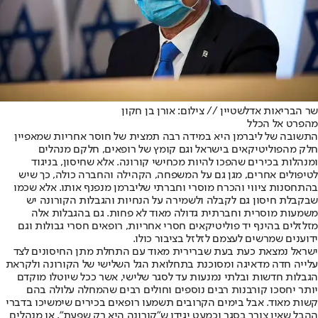
שר הבריאות אדלשטיין // צילום: אורן בן חקון
מהפרט אל הכלל
התשובה של ליברמן היא במידה רבה תמצית של חוסר אחריות שמאפיין
חלק מהפוליטיקאים בישראל וגם קומץ של רופאים, חלקם מנהלים
ומנהלות בכירים שהפכו להיות מכחישי קורונה. אלא שחיסון, בניגוד
לטיפולים אחרים, מגן גם על המשפחה, הקהילה והחברה כולה, כך שיש
בהתחסנות ציווי והכרח מוסרי וחברתי שליברמן מנפנף אותו. אלא שכמו
שבקבלת חיסון גם לקבלה ולשמירה על הנחיות והגבלות הקורונה יש
משמעות מוסרית וחברתית גדולה מאוד לא פחות. גם בהגבלות אלה
מזלזלים בהינף יד פוליטיקאים חסרי אחריות, רופאים חסרי גבולות וגם
ידוענים שמרשים לעצמם לזלזל בציבור כולו.
ישראל נמצאת כעת בעת שברירית מאוד עם התחלת מתן החיסונים לצד
עלייה חדה מדאיגה ומסוכנת בתחלואת הגל השלישי של הקורונה ולקראת
הגבלות חדשות ובלתי נמנעות עד לסגר שלישי, אשר ככל שיוטלו מוקדם
יותר יחסכו קורבנות רבים נוספים וחולים רבים שהמחלה עלולה בהם
קשות מאוד. אבל בימים הקרובים תשמעו רופאים בכירים שימשיכו בדברי
ההבל שאין צורך בסגר וכמעט יגידו ש"קורונה היא רק שפעת", או מנהלים