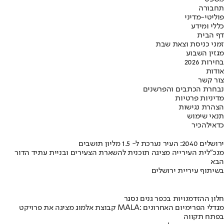
תחבורה
פוליטי-מדיני
כללי ומידע
דף הבית
זמני כניסת וצאת שבת
מגזין השבוע
בחירות 2026
אודות
צור קשר
נבחרת הכתבים והפרשנים
מדיניות פרטיות
הצהרת נגישות
תנאי שימוש
כדאי
להכיר
ירושלים 2040: העיר נערכת ל- 1.5 מליון תושבים
מנכ"לית העירייה מציגה תוכנית להשארת הצעירים ובניית עתיד הדור
הבא
בשיתוף עיריית ירושלים
חלון ההזדמנויות בכפר גנים נסגר
קבוצת אלמוג מציגה את פרויקט MALA: מגדלי הפרימיום האחרונים
בפתח תקווה