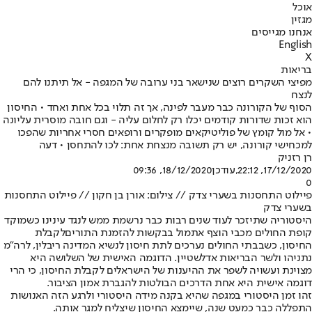
אוכל
מגזין
אנחנו מגייסים
English
X
בריאות
מפיצי השקרים רוצים שנישאר בני ערובה של המגפה - אל תיתנו להם
לנצח
הסוף של הקורונה כבר מעבר לפינה, אך זה תלוי בכל אחת ואחד • החיסון
הוא זכות שדורות קודמים יכלו רק לחלום עליה - וגם חובה מוסרית עליונה
• אל מול קומץ של פוליטיקאים מופקרים ורופאים חסרי אחריות שהפכו
למכחישי קורונה, יש רק תשובה מנצחת אחת: לכו להתחסן • דעה
רן רזניק
17/12/2020, 22:12
,עודכן
18/12/2020, 09:36
0
פיילוט התחסנות בשערי צדק // צילום: אורן בן חקון // פיילוט התחסנות
בשערי צדק
היסטוריה שתיזכר לעוד שנים רבות כבר נרשמת ממש לנגד עינינו כשמוקד
קופת החולים מכבי הוצף אתמול בבקשות להזמנת התורים
לקבלת
החיסון
, כשבבתי החולים נערכים לתת חיסון לנשיא המדינה ריבלין, לרה"מ
נתניהו ולשר הבריאות אדלשטיין. הדוגמה האישית של השלושה היא
מצוינת ועשויה לשפר את ההיענות של הישראלים לקבלת החיסון, כי הרי
דוגמה אישית היא אחת הדרכים הבולטות להגברת אמון הציבור.
זהו זמן היסטורי במגפה שהיא בקנה מידה היסטורי ולרגע הזה האנושות
התפללה כבר כמעט שנה, שיימצא החיסון שיצליח למגר אותה.