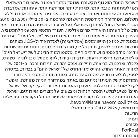
"ישראל היום" הוא גוף תקשורת שנוסד מתוך האמונה שהציבור הישראלי
ראוי לעיתונות טובה יותר, מאוזנת יותר ומדויקת יותר. עיתונות שמדברת
ולא צועקת. עיתונות אמינה, אובייקטיבית ועניינית. עיתונות אחרת וללא
תשלום. המהדורה המודפסת הראשונה פורסמה ב-30 ביולי 2007, וב-2010
הפך "ישראל היום" לעיתון הישראלי בעל שיעור החשיפה הגבוה ביותר בימי
חול. מו"ל העיתון היא ד"ר מרים אדלסון. העורך הראשי הוא עמר לחמנוביץ,
והעורך המייסד הוא עמוס רגב. אתרי האינטרנט של "ישראל היום" בעברית
ובאנגלית, כמו כן היישומונים (אפליקציות) לאנדרואיד ול-iOS, מציגים
חדשות מסביב לשעון, תוכן בלעדי, מבזקים ועדכונים, ניתוחים ופרשנויות,
וידיאו, פודקאסטים ושידורים חיים. פלטפורמות הדיגיטל של "ישראל היום"
כוללות ערוצי חדשות ודעות, תרבות ובידור, לייף סטייל, טכנולוגיה, ספורט,
כלכלה וצרכנות, בריאות, חיילים, אוכל, יהדות, תיירות ורכב. ב-2021 עלו
לאוויר האתר החדש והיישומון החדש של "ישראל היום" בעברית, במטרה
לספק לגולשים חוויה מהירה, עדכנית, בטוחה ונוחה. תכני המהדורה
המודפסת של העיתון זמינים גם באתר, במהדורה יומית מקוונת, ואפשר
לקבל אותם גם בניוזלטר. מועדון ההטבות הייחודי "הקליקה של ישראל
היום" מציע לגולשי האתר הנחות ומבצעים על מוצרים ושירותים. ישראל
היום פתוח להערות, לביקורת ולהצעות לשיפור מקהל הקוראים. פנו אלינו
במייל hayom@israelhayom.co.il.
יום חמישי, 11.6.2026
כ"ו בסיון תשפ"ו
חדשות
דעות
ספורט
ForReal
תרבות ובידור