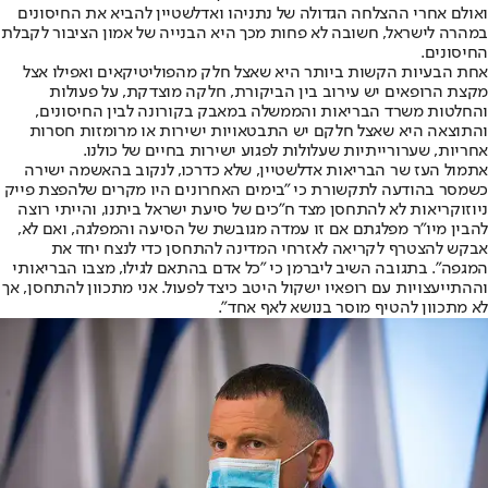
ואולם אחרי ההצלחה הגדולה של נתניהו ואדלשטיין להביא את החיסונים
במהרה לישראל, חשובה לא פחות מכך היא הבנייה של אמון הציבור לקבלת
החיסונים.
אחת הבעיות הקשות ביותר היא שאצל חלק מהפוליטיקאים ואפילו אצל
מקצת הרופאים יש עירוב בין הביקורת, חלקה מוצדקת, על פעולות
והחלטות משרד הבריאות והממשלה במאבק בקורונה לבין החיסונים,
והתוצאה היא שאצל חלקם יש התבטאויות ישירות או מרומזות חסרות
אחריות, שערורייתיות שעלולות לפגוע ישירות בחיים של כולנו.
אתמול העז שר הבריאות אדלשטיין, שלא כדרכו, לנקוב בהאשמה ישירה
כשמסר בהודעה לתקשורת כי "בימים האחרונים היו מקרים של
הפצת פייק
ניוז
וקריאות לא להתחסן מצד ח"כים של סיעת ישראל ביתנו, והייתי רוצה
להבין מיו"ר מפלגתם אם זו עמדה מגובשת של הסיעה והמפלגה, ואם לא,
אבקש להצטרף לקריאה לאזרחי המדינה להתחסן כדי לנצח יחד את
המגפה". בתגובה השיב ליברמן כי "כל אדם בהתאם לגילו, מצבו הבריאותי
וההתייעצויות עם רופאיו ישקול היטב כיצד לפעול. אני מתכוון להתחסן, אך
לא מתכוון להטיף מוסר בנושא לאף אחד".