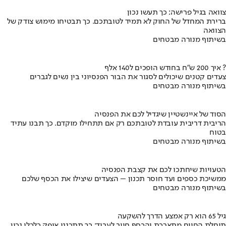
צוואה בגיל פרישה: כך תעשו נכון
ברירת המחדל של החוק לא תמיד לטובתכם. כך תבטיחו מימוש צודק של
הצוואה
בשיתוף מנורה מבטחים
איך 200 ש"ח בחודש הופכים ל140 אלף ?
צעדים קטנים שיכולים לסגור את הבור הפנסיוני בין נשים לגברים
בשיתוף מנורה מבטחים
הסוד של איינשטיין שיגדיל לכם את הפנסיה
הריבית דריבית עובדת לטובתכם רק אם תתחילו מוקדם. כך תבנו עתיד
בטוח
בשיתוף מנורה מבטחים
הטעויות שיחתכו לכם את קצבת הפנסיה
ממשיכת כספים ועד חוסר תכנון – הצעדים שיצילו את הכסף שלכם
בשיתוף מנורה מבטחים
גיל 65 הוא רק אמצע הדרך להשקעה
תוחלת החיים מתארכת והכסף חייב לעבוד: כך תתכננו אופק כלכלי נכון