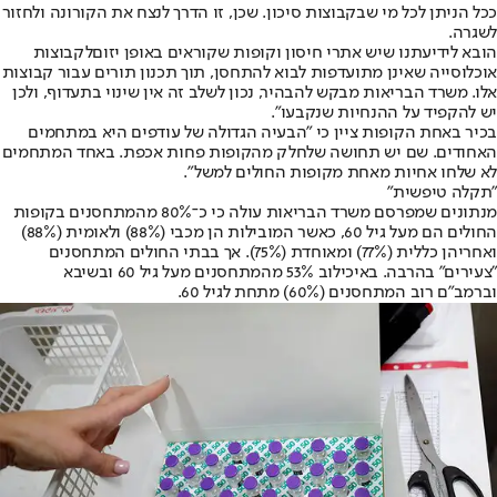
ככל הניתן לכל מי שבקבוצות סיכון. שכן, זו הדרך לנצח את הקורונה ולחזור
לשגרה.
הובא לידיעתנו שיש אתרי חיסון וקופות שקוראים באופן יזום
לקבוצות
אוכלוסייה שאינן מתועדפות לבוא להתחסן
, תוך תכנון תורים עבור קבוצות
אלו. משרד הבריאות מבקש להבהיר, נכון לשלב זה אין שינוי בתעדוף, ולכן
יש להקפיד על ההנחיות שנקבעו".
בכיר באחת הקופות ציין כי "הבעיה הגדולה של עודפים היא במתחמים
האחודים. שם יש תחושה שלחלק מהקופות פחות אכפת. באחד המתחמים
לא שלחו אחיות מאחת מקופות החולים למשל".
"תקלה טיפשית"
מנתונים שמפרסם משרד הבריאות עולה כי כ־80% מהמתחסנים בקופות
החולים הם מעל גיל 60, כאשר המובילות הן מכבי (88%) ולאומית (88%)
ואחריהן כללית (77%) ומאוחדת (75%). אך בבתי החולים המתחסנים
"צעירים" בהרבה. באיכילוב 53% מהמתחסנים מעל גיל 60 ובשיבא
וברמב"ם רוב המתחסנים (60%) מתחת לגיל 60.