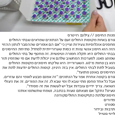
מנות החיסון // צילום: רויטרס
גורם באחת מקופות החולים זעם על הנתונים שמראים שבתי החולים
מחסנים אוכלוסיות צעירות וציין כי "אם הם אומרים שההסבר לנתון ההזוי
הזה הוא חיסון אנשי צוות זו כסות שערורייתית למחדל. פתיחת החיסונים
בבתי החולים היא תקלה חמורה וטיפשית. זה מחטף של בתי החולים
שמונע מאגו. למערכות המחשוב שלהם אין יכולת לדעת אם מי שמזמין תור
הוא בן פחות מ־60. השערורייה היא שלקחו חיסונים מקופות החולים
בשביל לתת לבתי החולים. אין בזה היגיון. קופות החולים יודעות לתת את
החיסונים באופן מתועד".
גורם בקופה אחרת אמר על הנתונים: "זה אמנם מבצע לאומי והם עוזרים,
אבל כל אחד מחסן מתי שבא לו ומי שבא לו. זה את המורים, זה את ניצולי
השואה. צריך ידיים עובדות אבל יש לעשות את זה מסודר".
טעינו? נתקן! אם מצאתם טעות בכתבה, נשמח שתשתפו אותנו
חיסונים
לתת כתף
קופות החולים
קורונה
מדורים
ספורט
תרבות ובידור
לייף סטייל