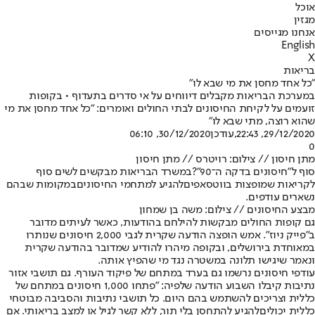
אוכל
מגזין
אנחנו מגייסים
English
X
בריאות
"כל אחד מחסן את מי שבא לו"
במערכת הבריאות מקבלים דיווחים על אי סדרים בתעדוף • בקופות
זועמים על לקיחת החיסונים לבתי החולים ואומרים: "כל אחד מחסן את מי
שהוא רוצה, מתי שבא לו"
29/12/2020, 22:43
,עודכן
30/12/2020, 06:10
0
מתן חיסון // צילום: רויטרס // מתן חיסון
סוף ל"חיסונים בדקה ה־90"?
במשרד הבריאות מבקשים לשים סוף
לקריאות שמופצות בווטסאפים
להגיע למתחמי החיסונים
במקומות שבהם
נשארים עודפים.
מבצע החיסונים // צילום: משה בן שמחון
גם קופות החולים מבקשות להילחם בהודעות, כאשר לעיתים מדובר
ב"פייק ניוז". אמש הופצה הודעה שקרית לגבי 2,000 חיסונים שנותרו
במאוחדת בירושלים, ובקופה מיהרו להודיע שמדובר בהודעה שקרית
ונאמר שיגישו תלונה במשטרה נגד מי שהפיץ אותה.
עודפי חיסונים נרשמו גם בערד במתחם של פיקוד העורף. גם תושבי אזור
נתיבות קיבלו השבוע הודעה שלפיה: "פתחו 1,000 חיסונים במתחם של
כללית וצריכים להשתמש בהם היום. כל תושבי נתיבות והסביבה מבוטחי
כללית יכולים
להגיע להתחסן בלי תור
, ללא קשר לגיל או למצב בריאותי. אם