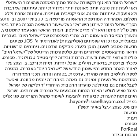
"ישראל היום" הוא גוף תקשורת שנוסד מתוך האמונה שהציבור הישראלי
ראוי לעיתונות טובה יותר, מאוזנת יותר ומדויקת יותר. עיתונות שמדברת
ולא צועקת. עיתונות אמינה, אובייקטיבית ועניינית. עיתונות אחרת וללא
תשלום. המהדורה המודפסת הראשונה פורסמה ב-30 ביולי 2007, וב-2010
הפך "ישראל היום" לעיתון הישראלי בעל שיעור החשיפה הגבוה ביותר בימי
חול. מו"ל העיתון היא ד"ר מרים אדלסון. העורך הראשי הוא עמר לחמנוביץ,
והעורך המייסד הוא עמוס רגב. אתרי האינטרנט של "ישראל היום" בעברית
ובאנגלית, כמו כן היישומונים (אפליקציות) לאנדרואיד ול-iOS, מציגים
חדשות מסביב לשעון, תוכן בלעדי, מבזקים ועדכונים, ניתוחים ופרשנויות,
וידיאו, פודקאסטים ושידורים חיים. פלטפורמות הדיגיטל של "ישראל היום"
כוללות ערוצי חדשות ודעות, תרבות ובידור, לייף סטייל, טכנולוגיה, ספורט,
כלכלה וצרכנות, בריאות, חיילים, אוכל, יהדות, תיירות ורכב. ב-2021 עלו
לאוויר האתר החדש והיישומון החדש של "ישראל היום" בעברית, במטרה
לספק לגולשים חוויה מהירה, עדכנית, בטוחה ונוחה. תכני המהדורה
המודפסת של העיתון זמינים גם באתר, במהדורה יומית מקוונת, ואפשר
לקבל אותם גם בניוזלטר. מועדון ההטבות הייחודי "הקליקה של ישראל
היום" מציע לגולשי האתר הנחות ומבצעים על מוצרים ושירותים. ישראל
היום פתוח להערות, לביקורת ולהצעות לשיפור מקהל הקוראים. פנו אלינו
במייל hayom@israelhayom.co.il.
יום שני, 27.4.2026
י' באייר תשפ"ו
חדשות
דעות
ספורט
ForReal
תרבות ובידור