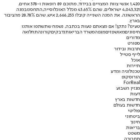
1,420 אנשי צוות המצויים בבידוד, מתוכם 89 רופאות ו-378 אחים.
4,043,321 ישראלים, שהם 43.65% מכלל האוכלוסייה,
התחסנו
במנה
הראשונה. את המנה השנייה קיבלו 2,666,233 איש, שהם 28.78% מהציבור
בארץ.
טעינו? נתקן! אם מצאתם טעות בכתבה, נשמח שתשתפו אותנו
חיסונים
מאושפזים
מגפה
משרד הבריאות
נדבקים
קורונה
תחלואה
מדורים
ספורט
תרבות ובידור
לייף סטייל
אוכל
תיירות
טכנולוגיה ומדע
הורוסקופ
ForReal
מגזין השבוע
דעות
חדשות בארץ
חדשות בעולם
פוליטי
ביטחוני
חינוך
בריאות
משפט
תחבורה