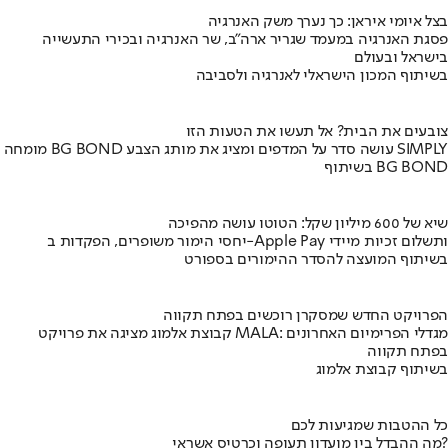
בצל איומי איראן: כך נערך משק האנרגיה
פסגת האנרגיה במעמד שגריר ארה"ב, שר האנרגיה ובכירי התעשייה
בישראל ובעולם
בשיתוף המכון הישראלי לאנרגיה ולסביבה
צובעים את הבית? אל תעשו את הטעות הזו
מומחה BG BOND עושה סדר על המדפים ומציג את מותג הצבע SIMPLY
בשיתוף BG BOND
שיא של 600 מיליון שקל: הטוטו עושה מהפיכה
יחסי הימור משופרים, הפקדות ב-Apple Pay ותשלום זכיות מיידי
בשיתוף המועצה להסדר ההימורים בספורט
הפרויקט החדש שמסקרן רוכשים בפתח תקווה
קבוצת אלמוג מציגה את פרויקט MALA: מגדלי הפרימיום האחרונים
בפתח תקווה
בשיתוף קבוצת אלמוג
כל ההטבות שמגיעות לכם
מה ההבדל בין מועדון תעופה וכרטיס אשראי?