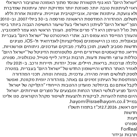
"ישראל היום" הוא גוף תקשורת שנוסד מתוך האמונה שהציבור הישראלי
ראוי לעיתונות טובה יותר, מאוזנת יותר ומדויקת יותר. עיתונות שמדברת
ולא צועקת. עיתונות אמינה, אובייקטיבית ועניינית. עיתונות אחרת וללא
תשלום. המהדורה המודפסת הראשונה פורסמה ב-30 ביולי 2007, וב-2010
הפך "ישראל היום" לעיתון הישראלי בעל שיעור החשיפה הגבוה ביותר בימי
חול. מו"ל העיתון היא ד"ר מרים אדלסון. העורך הראשי הוא עמר לחמנוביץ,
והעורך המייסד הוא עמוס רגב. אתרי האינטרנט של "ישראל היום" בעברית
ובאנגלית, כמו כן היישומונים (אפליקציות) לאנדרואיד ול-iOS, מציגים
חדשות מסביב לשעון, תוכן בלעדי, מבזקים ועדכונים, ניתוחים ופרשנויות,
וידיאו, פודקאסטים ושידורים חיים. פלטפורמות הדיגיטל של "ישראל היום"
כוללות ערוצי חדשות ודעות, תרבות ובידור, לייף סטייל, טכנולוגיה, ספורט,
כלכלה וצרכנות, בריאות, חיילים, אוכל, יהדות, תיירות ורכב. ב-2021 עלו
לאוויר האתר החדש והיישומון החדש של "ישראל היום" בעברית, במטרה
לספק לגולשים חוויה מהירה, עדכנית, בטוחה ונוחה. תכני המהדורה
המודפסת של העיתון זמינים גם באתר, במהדורה יומית מקוונת, ואפשר
לקבל אותם גם בניוזלטר. מועדון ההטבות הייחודי "הקליקה של ישראל
היום" מציע לגולשי האתר הנחות ומבצעים על מוצרים ושירותים. ישראל
היום פתוח להערות, לביקורת ולהצעות לשיפור מקהל הקוראים. פנו אלינו
במייל hayom@israelhayom.co.il.
יום ראשון, 12.7.2026
כ"ז בתמוז תשפ"ו
חדשות
דעות
ספורט
ForReal
תרבות ובידור