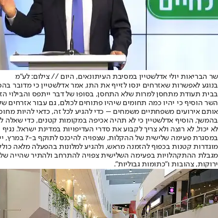
שר הבריאות יולי אדלשטיין במסיבת העיתונאים, היום // צילום: לע"מ
בנוגע לאפשרות שאזרחים ינסו לזייף את התו, אמר אדלשטיין כי מדובר בהס
בבית תעודת מתחסן למרות שלא התחסן, בסופו של דבר ייתפס והבילוי הז
השר הוסיף כי יהיו כמה תחומים שיהיו פתוחים לכולם, גם עבור אזרחים 
אותם אירועים משפחתיים משמחים – כדי להגיע לכל זה, כדאי להיות מחוסני
בהמשך, הוסיף אדלשטיין כי לא תהיה אכיפה במקומות קטנים, כדי שאלה ל
לא יכול, לא רוצה ולא צריך לקבוע את סדרי העדיפויות במדינת ישראל. נג
במסגרת פעימ
מוגדרות קטנות בכפוף להזמנה מראש, ולהגיע למלונות בהפעלה מלאה כולל ח
ירוקות, צהובות ו"כתומות גבוליות".