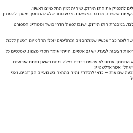
לים להנפיק את התו הירוק, שיהיה זמין החל מיום ראשון.
קציות אישיות, מדובר במציאות. מי שבוחר שלא להתחסן, יצטרך להמתין
. במסגרת התו הירוק, ישובו לפעול חדרי כושר וסטודיו, הספורט
 לומר כבר עכשיו שמתחסנים ומחלימים יוכלו החל מיום ראשון ללכת
 קבוע יהיו או מחוסנים או יצטרכו לעבור בדיקות כל 48 שעות. חובתנו לשמור על בריאות הציבור. לצערי, יש גם אנשים, הייתי אומר חסרי מצפון, שמנסים כל
א התחסן, אנחנו לא עושים דברים כאלה. מיום ראשון נפתח אירועים
אות", אמר אדלשטיין.
בעה שבועות – כדאי להזדרז. נהיה בהרצה בשבועיים הקרובים, ואני
".