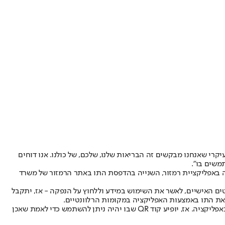
יקרי שאנחנו מבקשים זה הבריאות שלנו, שלכם, של כולנו. אנו דוחים
משים בו".
ה באפליקציית רמזור, השנייה בהדפסת התו באתר הרמזור של משרד
ים האישיים, לאשר את השימוש במידע וללחוץ על הנפקה - אז, יתקבל
ג את התו באמצעות האפליקציה במקומות הרלוונטיים.
דרך נוספת להנפקת התו היא באמצעות אתר רמזור של משרד הבריאות, שבה צריך להיכנס לאתר, לעדכן פרטים אישיים – ולאשר את קבלת התו, כמו באפליקציה. אז, יופיע קוד QR שבו יהיה ניתן להשתמש כדי לאמת שאכן