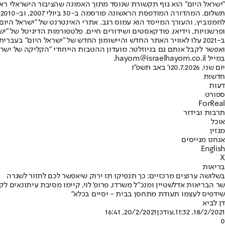
"ישראל היום" הוא גוף תקשורת שנוסד מתוך האמונה שהציבור הישראלי ראוי 
ת
ופרשנויות, וידיאו, פודקאסטים ושידורים חיים. פלטפורמות הדיגיטל של "ישרא
ב-2021 עלו לאוויר האתר החדש והיישומון החדש של "ישראל היום" בע
ואפשר לקבל אותם גם בניוזלטר. מועדון ההטבות הייחודי "הקליקה של ישרא
במייל hayom@israelhayom.co.il.
יום שני, 20.7.2026
ו' באב תשפ"ו
חדשות
דעות
ספורט
ForReal
תרבות ובידור
אוכל
מגזין
אנחנו מגייסים
English
X
בריאות
בשלושה ערוצים מרכזיים: כך תנפיקו תו ירוק שיאפשר לכם לחזור לשגרה
שר הבריאות אדלשטיין ומנכ"ל משרדו, פרופ' לוי, קיימו מסיבת עיתונאים ל
שידפיס לעצמו תעודת מתחסן בבית - יסיים בכלא"
דן לביא
18/2/2021, 11:32
,עודכן
20/2/2021, 16:41
0