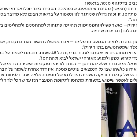
בים בדיזנגוף סנטר, בראשון
ו היום (חמישי) מסיבת עיתונאים, שבמהלכה הסבירו כיצד יוכלו אזרחי ישרא
תחסן. זו זכות גדולה שניתנה לנו ונשמור על בריאות הציבור.
לא מדובר בסנ
נה".
ירוק
– כאשר פעילויות
מסוימות תהיינה פתוחות למתחסנים ולמחלימים בלבד
ם בלבד) ובריכות שחייה.
ון בחזרה לחיים הכמעט נורמליים – אם הממשלה תאשר זאת בתקנות, אפשר
כאלה שמשתמשים בתו הירוק".
"בקרוב יהיו מקומות עבודה שבהם אנשים שעובדים עם קהל באופן
כדי לזרוע ספק ולמנוע מאזרחי ישראל לבוא ולהתחסן".
ראל. מי שבוחר שלא להתחסן – זכותו. לא יהיו סנקציות אישיות נגד מי של
אירוע כלשהו שבו כל הנמצאים עוטים מסכה. אין דרך אחרת לשמור על הברי
הרגע של קבלת הזריקה השנייה ועד לרגע של חסינות מלאה יעברו לפחות אר
וקלים לאפשר שימוש בתעודת מתחסן לתקופת המעבר הזו עד שהכל ילך חלק