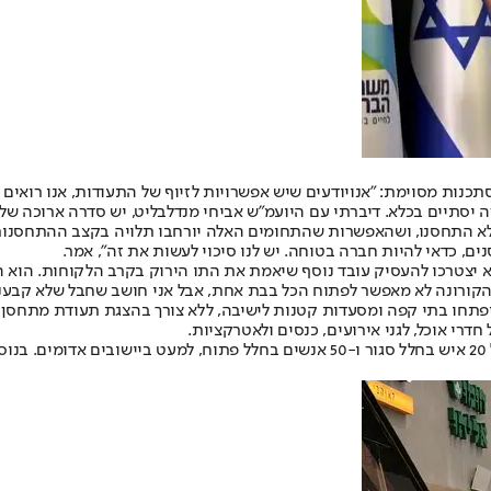
תכנות מסוימת: "אנו
יודעים שיש אפשרויות לזיוף של התעודות, אנו רואי
ה יסתיים בכלא. דיברתי עם היועמ"ש אביחי מנדלבליט, יש סדרה ארוכה 
שלא התחסנו, ושהאפשרות שהתחומים האלה יורחבו תלויה בקצב ההתחסנות 
ם, כדאי להיות חברה בטוחה. יש לנו סיכוי לעשות את זה", אמר.
א יצטרכו להעסיק עובד נוסף שיאמת את התו הירוק בקרב הלקוחות. הוא 
יף הקורונה לא מאפשר לפתוח הכל בבת אחת, אבל אני חושב שחבל שלא קבענו
ה שלישית של ההקלות, שצפויה להיכנס לתוקף ב-7 במרץ, ייפתחו בתי קפה ומסעדות קטנות לישיבה, לל
דרי אוכל, לגני אירועים, כנסים ולאטרקציות
.
מגבלת ההתקהלויות בפעימה השלישית צפויה להתרחב ולהתיר שהייה של 20 איש בחלל סגור ו-0