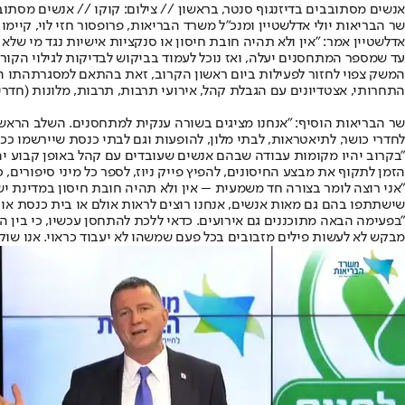
אנשים מסתובבים בדיזנגוף סנטר, בראשון // צילום: קוקו // אנשים מסתוב
שר הבריאות יולי אדלשטיין ומנכ"ל משרד הבריאות, פרופסור חזי לוי, קיימ
אדלשטיין אמר: "אין ולא תהיה חובת חיסון או סנקציות אישיות נגד מי שלא מ
עד שמספר המתחסנים יעלה, ואז נוכל לעמוד בביקוש לבדיקות לגילוי הקורו
המשק צפוי לחזור לפעילות ביום ראשון הקרוב
, זאת בהתאם למסגרת
התו ה
התחרותי, אצטדיונים עם הגבלת קהל, אירועי תרבות, תרבות, מלונות (חדרי
שר הבריאות הוסיף: "אנחנו מציגים בשורה ענקית למתחסנים. השלב הראש
לחדרי כושר, לתיאטראות, לבתי מלון, להופעות וגם לבתי כנסת שיירשמו כ
הזמן לתקוף את מבצע החיסונים, להפיץ פייק ניוז, לספר כל מיני סיפורים, 
"אני רוצה לומר בצורה חד משמעית – אין ולא תהיה חובת חיסון במדינת יש
שישתתפו בהם גם מאות אנשים, אנחנו רוצים לראות אולם או בית כנסת או 
"בפעימה הבאה מתוכננים גם אירועים. כדאי ללכת להתחסן עכשיו, כי בין 
מבקש לא לעשות פילים מזבובים בכל פעם שמשהו לא יעבוד כראוי. אנו ש