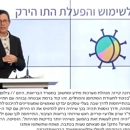
רונה קייזר, מנהלת מערכות מידע ומחשוב במשרד הבריאות, היום // צילום:
"בניגוד לתעודת המתחסן והמחלים, זהו קוד ברמת אבטחה גבוהה עם חתימה 
בהתייחסות לדרך שבה בעלי עסקים יבדקו שאנשים שמעוניינים להיכנס לח
מזהה, ודרך נוספת תהיה בכך שיהיה ניתן להדפיס את הו הירוק עם קוד ה-QR, אותו בעלי העסקים יוכלו לסרוק באמצעות האפליקציה הייעודית בלבד – ולא באמצעות אפליקציות אחרות.
ד"ר שרון אלרעי-פרייס, ראש שירותי בריאות הציבור
, התייחסה לכך שגם ילד
"יהיה ניתן לעשות זאת בהמשך, כשיהיו יותר בדיקות מהירות", הוסיפה. היא
טעינו? נתקן! אם מצאתם טעות בכתבה, נשמח שתשתפו אותנו
התו הירוק
חזי לוי
יולי אדלשטיין
משרד הבריאות
קורונה