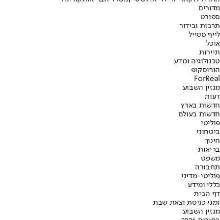
מדורים
ספורט
תרבות ובידור
לייף סטייל
אוכל
תיירות
טכנולוגיה ומדע
הורוסקופ
ForReal
מגזין השבוע
דעות
חדשות בארץ
חדשות בעולם
פוליטי
ביטחוני
חינוך
בריאות
משפט
תחבורה
פוליטי-מדיני
כללי ומידע
דף הבית
זמני כניסת וצאת שבת
מגזין השבוע