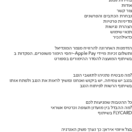
בחירות 2026
אודות
צור קשר
נבחרת הכתבים והפרשנים
מדיניות פרטיות
הצהרת נגישות
תנאי שימוש
כדאי
להכיר
הזדמנות האחרונה להרוויח מגמר המונדיאל
יחסי הימור משופרים, הפקדות ב-Apple Pay ותשלום זכיות מיידי
בשיתוף המועצה להסדר ההימורים בספורט
מה מבטיח נתניהו לתושבי הנגב?
בנגב יש צמיחה, יש ביקוש ואנחנו נמשיך לראות את הנגב ולפתח אותו
בשיתוף הרשות לפיתוח הנגב
כל ההטבות שמגיעות לכם
מה ההבדל בין מועדון תעופה וכרטיס אשראי?
בשיתוף FLYCARD
בצל איומי איראן: כך נערך משק האנרגיה