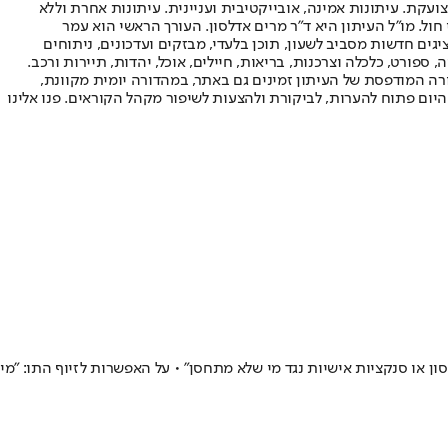
ועקת. עיתונות אמינה, אובייקטיבית ועניינית. עיתונות אחרת וללא
עור החשיפה הגבוה ביותר בימי חול. מו"ל העיתון היא ד"ר מרים אדלסון. העורך הראשי הוא עמר
 והעורך המייסד הוא עמוס רגב. אתרי האינטרנט של "ישראל היום" בעברית ובאנגלית, כמו כן היישומונים (אפליקציות) לאנדרואיד ול-iOS, מציגים חדשות מסביב לשעון, תוכן בלעדי, מבזקים ועדכונים, ניתוחים
, ספורט, כלכלה וצרכנות, בריאות, חיילים, אוכל, יהדות, תיירות ורכב.
דורה המודפסת של העיתון זמינים גם באתר, במהדורה יומית מקוונת,
היום פתוח להערות, לביקורת ולהצעות לשיפור מקהל הקוראים. פנו אלינו
ון או סנקציות אישיות נגד מי שלא מתחסן" • על האפשרות לזיוף התו: "מי