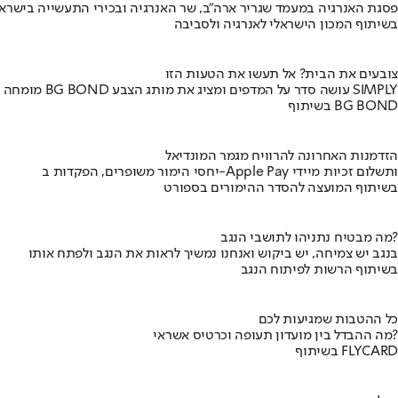
פסגת האנרגיה במעמד שגריר ארה"ב, שר האנרגיה ובכירי התעשייה בישראל
בשיתוף המכון הישראלי לאנרגיה ולסביבה
צובעים את הבית? אל תעשו את הטעות הזו
מומחה BG BOND עושה סדר על המדפים ומציג את מותג הצבע SIMPLY
בשיתוף BG BOND
הזדמנות האחרונה להרוויח מגמר המונדיאל
יחסי הימור משופרים, הפקדות ב-Apple Pay ותשלום זכיות מיידי
בשיתוף המועצה להסדר ההימורים בספורט
מה מבטיח נתניהו לתושבי הנגב?
בנגב יש צמיחה, יש ביקוש ואנחנו נמשיך לראות את הנגב ולפתח אותו
בשיתוף הרשות לפיתוח הנגב
כל ההטבות שמגיעות לכם
מה ההבדל בין מועדון תעופה וכרטיס אשראי?
בשיתוף FLYCARD