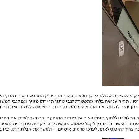
 חלק מהפעילות שכולנו כל כך חפצים בה. התו הירוק הוא בשורה. התמרוץ הע
ן. תהיה ענישה בלתי מתפשרת לגבי נותני תו ירוק מזויף וגם לגבי המשת
 ניתן יהיה להנפיק את התו ולהשתמש בו. הדרך הראשונה לעשות זאת תהי
ר הסלולרי וללחוץ באפליקציה על כפתור ההנפקה. בהמשך, לעדכן את הפרט
תור האישור ולהמתין לקבל סטטוס מאושר. לדברי קייזר, ניתן יהיה להצי