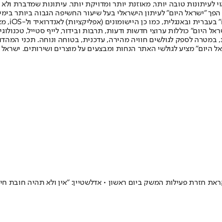
לעיתונות טובה יותר, מאוזנת יותר ומדויקת יותר. עיתונות שמדברת ולא צ
שלום. המהדורה המודפסת הראשונה פורסמה ב-30 ביולי 2007, וב-2010 הפך "ישראל היום" לעיתון הישראלי בעל שי
לחמנוביץ,
ל היום" כוללות ערוצי חדשות ודעות, תרבות ובידור, לייף סטייל, טכנולוגיה
ברית, במטרה לספק לגולשים חוויה מהירה, עדכנית, בטוחה ונוחה. תכני המה
ל היום" מציע לגולשי האתר הנחות ומבצעים על מוצרים ושירותים. ישראל 
קראת חזרת פעילות המשק ביום ראשון • אדלשטיין: "אין ולא תהיה חובת חיס