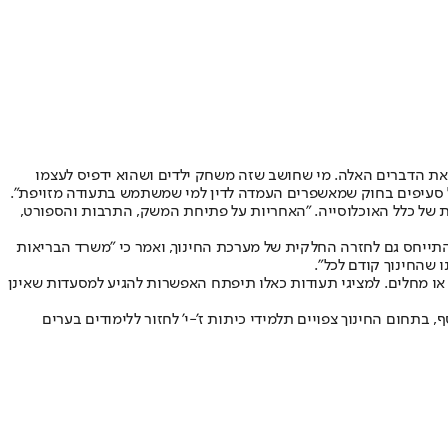
ם את הדברים האלה. מי שחושב שזה משחק ילדים ושהוא ידפיס לעצמו
של סעיפים בחוק שמאשפרים העמדה לדין למי שמשתמש בתעודה מזויפת".
של כלל האוכלוסייה. "
האחריות על פתיחת המשק, התרבות והספורט,
התייחס גם לחזרה החלקית של מערכת החינוך, ואמר כי "משרד הבריאות
 שהחינוך קודם לכל".
א צורך בהצגת תעודת מתחסן או מחלים. למציגי תעודות כאלו תיפתח האפשרות להגיע למסעדות שאינן
5 אנשים בחלל פתוח, למעט ביישובים אדומים. בנוסף, בתחום החינוך צפויים תלמידי כיתות ז'-י' לחזור ללימודים בערים