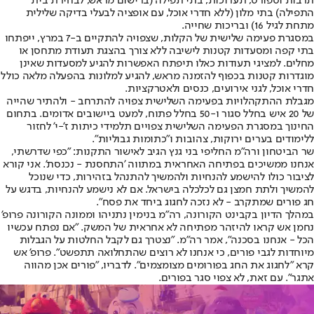
תרבות וספורט, תערוכות, בתי תפילה (ברישום מראש, לבחירת בית
התפילה) בתי מלון (ללא חדרי אוכל, עם אופציה לבעלי בדיקה שלילית
מתחת לגיל 16) ובריכות שחייה.
במסגרת פעימה שלישית של הקלות, שצפויה להתקיים ב-7 במרץ, ייפתחו
בתי קפה ומסעדות קטנות לישיבה ללא צורך בהצגת תעודת מתחסן או
מחלים. למציגי תעודות כאלו תיפתח האפשרות להגיע למסעדות שאינן
מוגדרות קטנות בכפוף להזמנה מראש, להגיע למלונות בהפעלה מלאה כולל
חדרי אוכל, לגני אירועים, כנסים ולאטרקציות.
מגבלת ההתקהלויות בפעימה השלישית צפויה להתרחב - ולהתיר שהייה
של 20 איש בחלל סגור ו-50 בחלל פתוח, למעט ביישובים אדומים. בתחום
החינוך במסגרת הפעימה השלישית צפויים תלמידי כיתות ז'-י' לחזור
ללימודים בערים ירוקות, צהובות ו"כתומות גבוליות".
שר הביטחון ורה"מ החליפי בני גנץ הגיב לאישור התקנות: "כפי שדרשתי,
אנחנו ממשיכים בפתיחה האחראית במתווה 'התחסנת - נכנסת'. אני קורא
לציבור כולו להישמע להנחיות ולהמשיך להתנהל בזהירות, כדי שנוכל
להמשיך ולתת חמצן גם לכלכלה בישראל. אם לא נישמע להנחיות, בדגש על
חג פורים שמתקרב - לא נזכה לחגוג ביחד את פסח".
במהלך הדיון בקבינט הקורונה, רה"מ בנימין נתניהו וממונה הקורונה פרופ'
נחמן אש קראו להיזהר מפתיחה לא אחראית של המשק. "אם נפתח עכשיו
הכל - אנחנו בסכנה", אמר רה"מ. "נצטרך גם לקבל החלטות על הגבלות
מיוחדות לגבי פורים, כי אנחנו לא רוצים שהתחלואה תתפשט". פרופ' אש
קרא "לחגוג את החג בפורומים מצומצמים". לדבריו, "פורים אכן מהווה
אתגר". עם זאת, לא צפוי סגר בפורים.