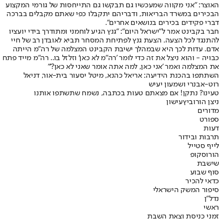
האוצר: "אני מקווה שמעכשיו גם תבקשו גם התייחסות של גורמי המקצוע
הבכירים במשרד הבריאות, ודבריהם יתקבלו כפי שאתם מקבלים בברכה
דברי פקידים בכירים בנושאים אחרים".
חבר בקבינט אמר ל"ישראל היום": "גנץ הגיע לוחמני ומתודרך בידי יועציו
להתנגד לכל הצעה. הצעת גנץ לפתיחת המסחר תביא לאובדן רב של חיי
אדם. עדות לכך היא שבמהלך ישיבת הקבינט המצלמה של רה"מ הייתה
כבויה - והוא ניצל את זה כדי לומר 'רה"מ לא כאן' וזלזל בו.. רה"מ מייד פתח
את המצלמה ואמר 'אני כאן, למה אתה אומר שאני לא כאן?'"
השתתפו בהכנת הידיעה: אריאל כהנא, מיטל יסעור בית-אור, דניאל
רוט-אבנרי ושמעון יעיש
טעינו? נתקן! אם מצאתם טעות בכתבה, נשמח שתשתפו אותנו
ניצן הורוביץ
עישון
מדורים
ספורט
דעות
תרבות ובידור
לייף סטייל
הורוסקופ
שישבת
סוף שבוע
כדאי להכיר
סיפור המשק הישראלי
נדל"ן
ראשי
זמני כניסת וצאת השבת