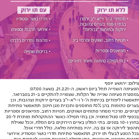
צילום: יהושע יוסף
הפעימה השנייה תחל ביום ראשון, ה-21.2.21, בשעה 07:00:
במסגרת פעימה שנייה של הקלות, שצפויה להתקיים ב-21 בפברואר,
יתאפשרו לימודים בכיתות ה'-ו' ו-י"א-י"ב בערים ירוקות וצהובות, וכן
בערים כתומות בהן 70% מחוסנים ותכנית מגן חינוך. תתאפשר פתיחת
קניונים, מרכזי מסחר פתוחים ושווקים, חנויות רחוב, מוזיאונים וספריות
בכפוף לתו סגול מחמיר, וכן בתי תפילה כאשר ההתקהלות מותרת ל-20
בחוץ ו-10 בפנים. בתי המלון באיים הירוקים בים המלח, וככל שאילת
תהפוך לירוקה אז גם בה, יהיו בפתיחה מלאה, כולל חדרי אוכל.
בכל הנוגע לבעלי תו ירוק, תתאפשר פתיחת חדרי כושר וסטודיו, אירועי