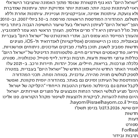
"ישראל היום" הוא גוף תקשורת שנוסד מתוך האמונה שהציבור הישראלי
ראוי לעיתונות טובה יותר, מאוזנת יותר ומדויקת יותר. עיתונות שמדברת
ולא צועקת. עיתונות אמינה, אובייקטיבית ועניינית. עיתונות אחרת וללא
תשלום. המהדורה המודפסת הראשונה פורסמה ב-30 ביולי 2007, וב-2010
הפך "ישראל היום" לעיתון הישראלי בעל שיעור החשיפה הגבוה ביותר בימי
חול. מו"ל העיתון היא ד"ר מרים אדלסון. העורך הראשי הוא עמר לחמנוביץ,
והעורך המייסד הוא עמוס רגב. אתרי האינטרנט של "ישראל היום" בעברית
ובאנגלית, כמו כן היישומונים (אפליקציות) לאנדרואיד ול-iOS, מציגים
חדשות מסביב לשעון, תוכן בלעדי, מבזקים ועדכונים, ניתוחים ופרשנויות,
וידיאו, פודקאסטים ושידורים חיים. פלטפורמות הדיגיטל של "ישראל היום"
כוללות ערוצי חדשות ודעות, תרבות ובידור, לייף סטייל, טכנולוגיה, ספורט,
כלכלה וצרכנות, בריאות, חיילים, אוכל, יהדות, תיירות ורכב. ב-2021 עלו
לאוויר האתר החדש והיישומון החדש של "ישראל היום" בעברית, במטרה
לספק לגולשים חוויה מהירה, עדכנית, בטוחה ונוחה. תכני המהדורה
המודפסת של העיתון זמינים גם באתר, במהדורה יומית מקוונת, ואפשר
לקבל אותם גם בניוזלטר. מועדון ההטבות הייחודי "הקליקה של ישראל
היום" מציע לגולשי האתר הנחות ומבצעים על מוצרים ושירותים. ישראל
היום פתוח להערות, לביקורת ולהצעות לשיפור מקהל הקוראים. פנו אלינו
במייל hayom@israelhayom.co.il.
יום שישי, 27.3.2026
ט' בניסן תשפ"ו
חדשות
דעות
ספורט
ForReal
תרבות ובידור