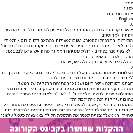
אוכל
מגזין
אנחנו מגייסים
English
X
אושר בקבינט הקורונה: המסחר יופעל מראשון לפי תו סגול, חדרי הכושר
ייפתחו למחוסנים
התיירות, התרבות והספורט ישובו לפעילות בהתאם לתו הירוק • תלמידי
ה'-ו' וי"א-י"ב ילמדו בבתי הספר בערים צהובות, ירוקות וכתומות "גבוליות"
• לא צפוי סגר בפורים • רה"מ נתניהו והממונה פרופ' אש קראו לבצע את
החזרה לשגרה באופן הדרגתי
15/2/2021, 16:29
,עודכן
16/2/2021, 07:05
0
המלונות ייפתחו במתכונת של חדרים בלבד // צילום ארכיון: יהודה בן יתח
// המלונות ייפתחו במתכונת של חדרים בלבד
קבינט הקורונה אישר היום (שני) כי הפתיחה החלקית של המשק
תוקדם.
הקניונים, חנויות הרחוב, מרכזי ביג, השווקים, המוזיאונים ובתי
התפילה ייפתחו לכולם. תלמידי ה'-ו' וי"א-י"ב ילמדו בבתי הספר בערים
צהובות, ירוקות וכתומות "גבוליות".
במסגרת התו הירוק ישובו לפעול חדרי כושר וסטודיו, הספורט התחרותי,
אצטדיונים עם הגבלת קהל, אירועי תרבות,
מלונות (חדרים בלבד)
ובריכות
שחייה. הממשלה צפויה לאשר את התקנות הלילה באמצעות משאל טלפוני.