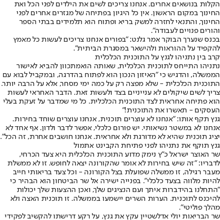
הקלות בנושאים אחרים. אנחנו צריכים לשים את הילדים לפני הכל ואת
החינוך במקום הראשון. אין כל היגיון בפתיחה של מגזרים אחרים לפני
החינוך, והתנאי לחזרה למשק בריא ופתוח הוא תלמידים בבתי הספר
והורים פנויים לעבודה".
בכנס שנערך הבוקר אמר גלנט: "בפורים אנחנו צריכים לעשות כל מאמץ
להקפיד על ההוראות ולהישאר במסגרת הביתית".
קרב בין נתניהו לגנץ על התוכנית הכלכלית
נתניהו התייחס לתוכנית הכלכלית, שאותה הוא
מתכוון להביא לאישור
הממשלה
, והדגיש כי "האיזון הנכון הוא לפתוח בהדרגה, ובמקביל לבוא עם
התוכנית הכלכלית - שלא מפצה רק על כמה ימי מסחר, אלא על הרבה יותר.
צריך לשים שיקולים לא ענייניים בצד ולעשות זאת. הדבר האחראי לעשות
הוא פתיחה אחראית לצד התוכנית הכלכלית. כל מי שמדבר על זעקת בעלי
העסקים - תאשרו את התוכנית!"
גנץ תקף אותו: "אנחנו לא עוצרים תוכנית, אנחנו עוצרים שוחד בחירות.
אנחנו לא במשטר נשיאותי. יש פורום כלכלי, אפשר לדבר ולדון. אף אחד לא
יציג תוכנית שהיא לא מדורגת ולא אחראית. אנחנו חושבים אחרת, זה הכל".
גנץ תוקף את נתניהו לפני פתיחת הקבינט אתמול
שר האוצר ישראל כ"ץ נימק מדוע התוכנית הכלכלית היא צעד הכרחי,
לדבריו: "זה שיש בחירות לא אומר שהקורונה יצאה לחופש. זו לא ממשלת
מעבר רגילה, זו ממשלה שפועלת בצל הקורונה - וכל צעד בריאותי חייב
להיות מלווה בצעד כלכלי". בפנייה ישירה אל שר הביטחון הוא הבהיר כי
"התחלנו בהידברות איתך ועם הנציגים שלך, ואכן ההצעות שלך יכולות
להיכנס לתוכנית. הערות השרים יישמעו בממשלה. זו תוכנית האצה ולא
מהלך פוליטי".
שר הבריאות יולי אדלשטיין עקץ את גנץ, על רקע דרישתו להקשיב לפקידי