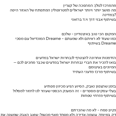
מהמרכז לגולן: המהפכה של קצרין
מה מושך יותר ויותר ישראלים למטרופולין המתפתח של האזור היפה
במדינה?
בשיתוף אבני דרך וי.ד ברזאני
המקום הכי טוב באיצטדיון - שלכם
המונדיאל עם מסכי Dreame - כמו שעוד לא ראיתם ולא שמעתם
בשיתוף Dreame
הזדמנות אחרונה להצטרף לנבחרות ישראל במדעים
בואו להכיר את חברי נבחרות ישראל במדעים שכבר מחכים לכם –
המיונים בעיצומם
בשיתוף מרכז מדעני העתיד
בזמן שהצפון נאבק, הסיוע הגיע מכיוון מפתיע
בעלי עסקים מספרים - זה המענק הכספי שעוזר לנו לחזור למסלול
בשיתוף מזרחי טפחות
נקיון פסח - לא מה שהכרתם
דק במיוחד, עוצמה אדירה ולא מפחד מאף מכשול: שואב האבק שמשנה את