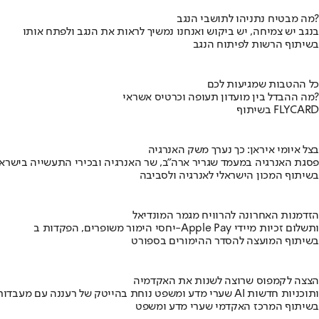
מה מבטיח נתניהו לתושבי הנגב?
בנגב יש צמיחה, יש ביקוש ואנחנו נמשיך לראות את הנגב ולפתח אותו
בשיתוף הרשות לפיתוח הנגב
כל ההטבות שמגיעות לכם
מה ההבדל בין מועדון תעופה וכרטיס אשראי?
בשיתוף FLYCARD
בצל איומי איראן: כך נערך משק האנרגיה
פסגת האנרגיה במעמד שגריר ארה"ב, שר האנרגיה ובכירי התעשייה בישראל
בשיתוף המכון הישראלי לאנרגיה ולסביבה
הזדמנות האחרונה להרוויח מגמר המונדיאל
יחסי הימור משופרים, הפקדות ב-Apple Pay ותשלום זכיות מיידי
בשיתוף המועצה להסדר ההימורים בספורט
הצצה לקמפוס שרוצה לשנות את האקדמיה
שערי מדע ומשפט נוחת בהייטק של רעננה עם מעבדות AI ותוכניות חדשות
בשיתוף המרכז האקדמי שערי מדע ומשפט