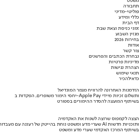
משפט
תחבורה
פוליטי-מדיני
כללי ומידע
דף הבית
זמני כניסת וצאת שבת
מגזין השבוע
בחירות 2026
אודות
צור קשר
נבחרת הכתבים והפרשנים
מדיניות פרטיות
הצהרת נגישות
תנאי שימוש
כדאי
להכיר
הזדמנות האחרונה להרוויח מגמר המונדיאל
יחסי הימור משופרים, הפקדות ב-Apple Pay ותשלום זכיות מיידי
בשיתוף המועצה להסדר ההימורים בספורט
הצצה לקמפוס שרוצה לשנות את האקדמיה
שערי מדע ומשפט נוחת בהייטק של רעננה עם מעבדות AI ותוכניות חדשות
בשיתוף המרכז האקדמי שערי מדע ומשפט