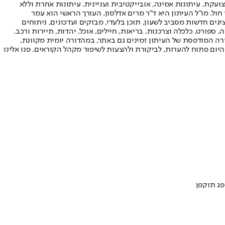
ועקת. עיתונות אמינה, אובייקטיבית ועניינית. עיתונות אחרת וללא
עור החשיפה הגבוה ביותר בימי חול. מו"ל העיתון היא ד"ר מרים אדלסון. העורך הראשי הוא עמר
 והעורך המייסד הוא עמוס רגב. אתרי האינטרנט של "ישראל היום" בעברית ובאנגלית, כמו כן היישומונים (אפליקציות) לאנדרואיד ול-iOS, מציגים חדשות מסביב לשעון, תוכן בלעדי, מבזקים ועדכונים, ניתוחים
, ספורט, כלכלה וצרכנות, בריאות, חיילים, אוכל, יהדות, תיירות ורכב.
דורה המודפסת של העיתון זמינים גם באתר, במהדורה יומית מקוונת,
היום פתוח להערות, לביקורת ולהצעות לשיפור מקהל הקוראים. פנו אלינו