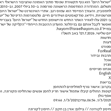
"ישראל היום" הוא גוף תקשורת שנוסד מתוך האמונה שהציבור הישראלי ראוי 
ת
ופרשנויות, וידיאו, פודקאסטים ושידורים חיים. פלטפורמות הדיגיטל של "ישרא
ב-2021 עלו לאוויר האתר החדש והיישומון החדש של "ישראל היום" בע
ואפשר לקבל אותם גם בניוזלטר. מועדון ההטבות הייחודי "הקליקה של ישרא
במייל hayom@israelhayom.co.il.
יום שלישי, 21.7.2026
ז' באב תשפ"ו
חדשות
דעות
ספורט
ForReal
תרבות ובידור
אוכל
מגזין
אנחנו מגייסים
English
X
בריאות
בקרוב: אישור גורף למחלימים להתחסן
קופות החולים קיבלו אתמול אישור חריג לחסן אנשים שהחלימו מקורונה, ושחלפו יותר מ-3 חודשים מאז מחלתם • הסיבה: נשארו מנו
אסף גולן
1/3/2021, 06:54
,עודכן
1/3/2021, 09:46
0
חיסון לקורונה // צילום: אורן בן חקון // חיסון לקורונה