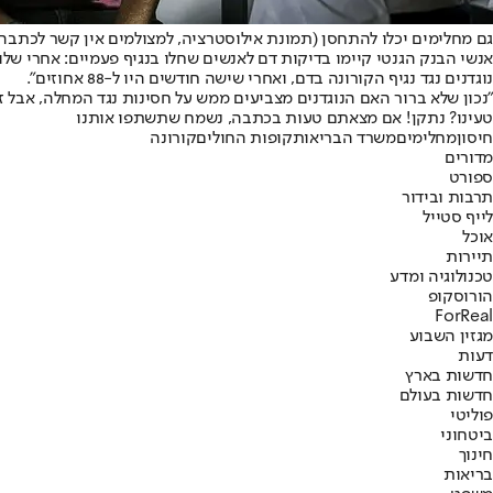
גם מחלימים יכלו להתחסן (תמונת אילוסטרציה, למצולמים אין קשר לכתבה) /
נוגדנים נגד נגיף הקורונה בדם, ואחרי שישה חודשים היו ל-88 אחוזים".
"נכון שלא ברור האם הנוגדנים מצביעים ממש על חסינות נגד המחלה, אבל 
טעינו? נתקן! אם מצאתם טעות בכתבה, נשמח שתשתפו אותנו
חיסון
מחלימים
משרד הבריאות
קופות החולים
קורונה
מדורים
ספורט
תרבות ובידור
לייף סטייל
אוכל
תיירות
טכנולוגיה ומדע
הורוסקופ
ForReal
מגזין השבוע
דעות
חדשות בארץ
חדשות בעולם
פוליטי
ביטחוני
חינוך
בריאות