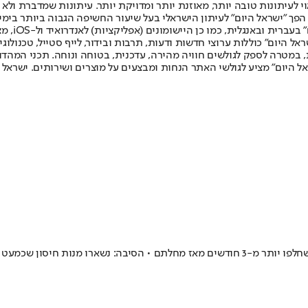
לעיתונות טובה יותר, מאוזנת יותר ומדויקת יותר. עיתונות שמדברת ולא צ
שלום. המהדורה המודפסת הראשונה פורסמה ב-30 ביולי 2007, וב-2010 הפך "ישראל היום" לעיתון הישראלי בעל שי
לחמנוביץ,
ל היום" כוללות ערוצי חדשות ודעות, תרבות ובידור, לייף סטייל, טכנולוגיה
ברית, במטרה לספק לגולשים חוויה מהירה, עדכנית, בטוחה ונוחה. תכני המה
ל היום" מציע לגולשי האתר הנחות ומבצעים על מוצרים ושירותים. ישראל 
ת חיסון שכמעט פג תוקפן