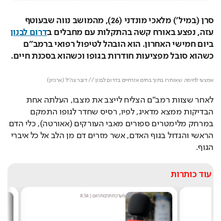
סרן (במיל') מלאכי מונדני (26), מהמושב נווה שבעוטף 
עזה, נפצע באורח קשה בהתקלות עם מחבלים ב
דרום לבנון
ביום חמישי האחרון. הוא הובהל לטיפול רפואי ברמב"ם 
כשהוא סובל מפציעות חודרות בגופו וכשהוא בסכנת חיים.
Loaded
: 
Unmute
100.00%
אמצעי לחימה שאותרו בתוך בתים אזרחיים בדרום לבנון // דובר צה"ל (ארכיון)
לאחר שצוות רמב"ם הצליח לייצב את מצבו, העלתה אחת 
הבדיקות ממצא מדאיג, לפיו, רסיס שחדר לגופו התמקם 
במרחק מלימטרים ספורים מאבי העורקים (אאורטה), כלי הדם 
הראשי והגדול בגוף האדם, אשר מזרים דם מן הלב אל כל איברי 
הגוף.
עוד כותרות
מערכת תרבות היום
|
8:54
ש