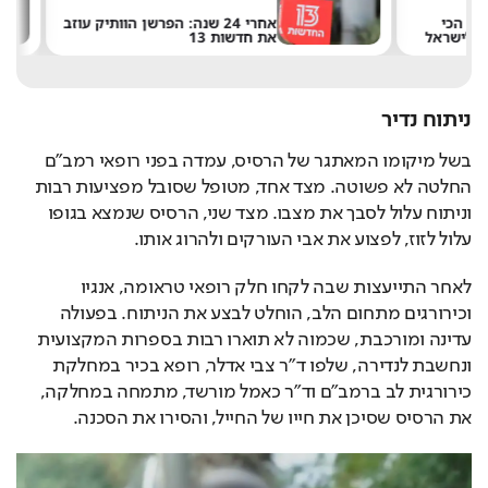
אחרי 24 שנה: הפרשן הוותיק עוזב
את חדשות 13
ש
ניתוח נדיר
בשל מיקומו המאתגר של הרסיס, עמדה בפני רופאי רמב"ם 
החלטה לא פשוטה. מצד אחד, מטופל שסובל מפציעות רבות 
וניתוח עלול לסבך את מצבו. מצד שני, הרסיס שנמצא בגופו 
עלול לזוז, לפצוע את אבי העורקים ולהרוג אותו.
לאחר התייעצות שבה לקחו חלק רופאי טראומה, אנגיו 
וכירורגים מתחום הלב, הוחלט לבצע את הניתוח. בפעולה 
עדינה ומורכבת, שכמוה לא תוארו רבות בספרות המקצועית 
ונחשבת לנדירה, שלפו ד"ר צבי אדלר, רופא בכיר במחלקת 
כירורגית לב ברמב"ם וד"ר כאמל מורשד, מתמחה במחלקה, 
את הרסיס שסיכן את חייו של החייל, והסירו את הסכנה.