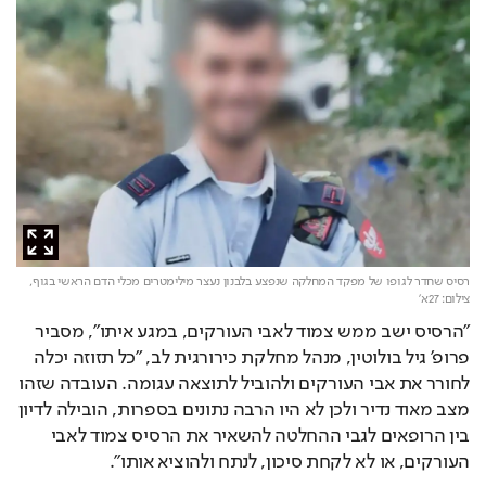
רסיס שחדר לגופו של מפקד המחלקה שנפצע בלבנון נעצר מילימטרים מכלי הדם הראשי בגוף,
צילום: 27א'
"הרסיס ישב ממש צמוד לאבי העורקים, במגע איתו", מסביר 
פרופ' גיל בולוטין, מנהל מחלקת כירורגית לב, "כל תזוזה יכלה 
לחורר את אבי העורקים ולהוביל לתוצאה עגומה. העובדה שזהו 
מצב מאוד נדיר ולכן לא היו הרבה נתונים בספרות, הובילה לדיון 
בין הרופאים לגבי ההחלטה להשאיר את הרסיס צמוד לאבי 
העורקים, או לא לקחת סיכון, לנתח ולהוציא אותו".