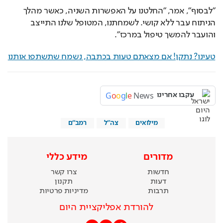
"לבסוף", אמר, "החלטנו על האפשרות השניה, כאשר מהלך 
הניתוח עבר ללא קושי. לשמחתנו, המטופל שלנו התייצב 
והועבר להמשך טיפול במרכז".
טעינו? נתקן! אם מצאתם טעות בכתבה, נשמח שתשתפו אותנו
G
o
o
g
l
e
News
עקבו אחרינו
מילואים
צה"ל
רמב''ם
מדורים
מידע כללי
חדשות
צרו קשר
דעות
תקנון
תרבות
מדיניות פרטיות
להורדת אפליקציית היום