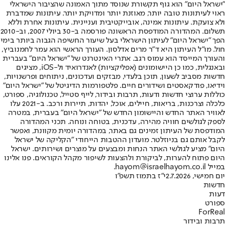
"ישראל היום" הוא גוף תקשורת שנוסד מתוך האמונה שהציבור הישראלי
ראוי לעיתונות טובה יותר, מאוזנת יותר ומדויקת יותר. עיתונות שמדברת
ולא צועקת. עיתונות אמינה, אובייקטיבית ועניינית. עיתונות אחרת וללא
תשלום. המהדורה המודפסת הראשונה פורסמה ב-30 ביולי 2007, וב-2010
הפך "ישראל היום" לעיתון הישראלי בעל שיעור החשיפה הגבוה ביותר בימי
חול. מו"ל העיתון היא ד"ר מרים אדלסון. העורך הראשי הוא עמר לחמנוביץ,
והעורך המייסד הוא עמוס רגב. אתרי האינטרנט של "ישראל היום" בעברית
ובאנגלית, כמו כן היישומונים (אפליקציות) לאנדרואיד ול-iOS, מציגים
חדשות מסביב לשעון, תוכן בלעדי, מבזקים ועדכונים, ניתוחים ופרשנויות,
וידיאו, פודקאסטים ושידורים חיים. פלטפורמות הדיגיטל של "ישראל היום"
כוללות ערוצי חדשות ודעות, תרבות ובידור, לייף סטייל, טכנולוגיה, ספורט,
כלכלה וצרכנות, בריאות, חיילים, אוכל, יהדות, תיירות ורכב. ב-2021 עלו
לאוויר האתר החדש והיישומון החדש של "ישראל היום" בעברית, במטרה
לספק לגולשים חוויה מהירה, עדכנית, בטוחה ונוחה. תכני המהדורה
המודפסת של העיתון זמינים גם באתר, במהדורה יומית מקוונת, ואפשר
לקבל אותם גם בניוזלטר. מועדון ההטבות הייחודי "הקליקה של ישראל
היום" מציע לגולשי האתר הנחות ומבצעים על מוצרים ושירותים. ישראל
היום פתוח להערות, לביקורת ולהצעות לשיפור מקהל הקוראים. פנו אלינו
במייל hayom@israelhayom.co.il.
יום חמישי, 2.7.2026
י"ז בתמוז תשפ"ו
חדשות
דעות
ספורט
ForReal
תרבות ובידור