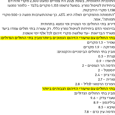
התוכנית הלאומית, בשנת 2025 היו צפויים כמעט 2,300 מקרי אלח דם
ביחידות לטיפול נמרץ. בפועל נרשמו 1,133 מקרים בלבד - כלומר נמנעו
1,158 מקרי הידבקות.
"התמותה מהמקרים האלה היא 43%, כך שההתערבות מנעה כ-500 מקרי
תמותה", אמר.
דירוג בתי החולים: מי הצטיין ומי נמצא בתחתית
בזיהומי הדם ביחידות לטיפול נמרץ כללי, רק עשרה בתי חולים עמדו ביעד
משרד הבריאות -
עד שלושה מקרי זיהום לכל אלף ימי אשפוז.
בתי החולים עם שיעורי הזיהום הנמוכים ביותר:
מבין בתי החולים הגדולים:
שמיר - 1.3 מקרים
סורוקה - 1.9 מקרים
מבין בתי החולים הבינוניים והקטנים:
נצרת - 0.5
לניאדו - 0.9
הדסה הר הצופים - 2
יוספטל - 2
בני ציון - 2.4
פוריה - 2.7
המרכז הרפואי לגליל - 2.8
בתי החולים עם שיעורי הזיהום הגבוהים ביותר
מבין בתי החולים הגדולים:
שערי צדק - 9.6
בילינסון - 8.9
שיבא - 8.5
הדסה עין כרם - 7.8