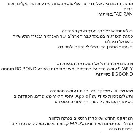
מהפכת האנרגיה של תדיראן: שליטה, אבטחת מידע וניהול אקלים חכם
בבית
בשיתוף TADIRAN
בצל איומי איראן: כך נערך משק האנרגיה
פסגת האנרגיה במעמד שגריר ארה"ב, שר האנרגיה ובכירי התעשייה
בישראל ובעולם
בשיתוף המכון הישראלי לאנרגיה ולסביבה
צובעים את הבית? אל תעשו את הטעות הזו
מומחה BG BOND עושה סדר על המדפים ומציג את מותג הצבע SIMPLY
בשיתוף BG BOND
שיא של 600 מיליון שקל: הטוטו עושה מהפיכה
יחסי הימור משופרים, הפקדות ב-Apple Pay ותשלום זכיות מיידי
בשיתוף המועצה להסדר ההימורים בספורט
הפרויקט החדש שמסקרן רוכשים בפתח תקווה
קבוצת אלמוג מציגה את פרויקט MALA: מגדלי הפרימיום האחרונים
בפתח תקווה