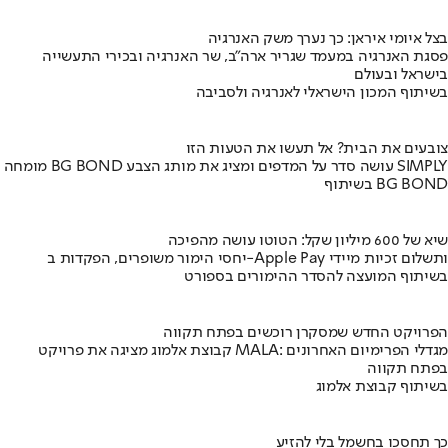
בצל איומי איראן: כך נערך משק האנרגיה
פסגת האנרגיה במעמד שגריר ארה"ב, שר האנרגיה ובכירי התעשייה
בישראל ובעולם
בשיתוף המכון הישראלי לאנרגיה ולסביבה
צובעים את הבית? אל תעשו את הטעות הזו
מומחה BG BOND עושה סדר על המדפים ומציג את מותג הצבע SIMPLY
בשיתוף BG BOND
שיא של 600 מיליון שקל: הטוטו עושה מהפיכה
יחסי הימור משופרים, הפקדות ב-Apple Pay ותשלום זכיות מיידי
בשיתוף המועצה להסדר ההימורים בספורט
הפרויקט החדש שמסקרן רוכשים בפתח תקווה
קבוצת אלמוג מציגה את פרויקט MALA: מגדלי הפרימיום האחרונים
בפתח תקווה
בשיתוף קבוצת אלמוג
כך תחסכו בחשמל בלי להזיע