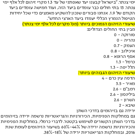
ימי צנתר. "בישראל קבענו יעד שאפתני של עד 1.3 מקרי זיהום לכל אלף ימי
צנתר. 13 בתי חולים כבר עומדים ביעד הזה, ועוד חמישה עומדים ביעד
הקודם של 1.9. אנחנו סבורים שנכון להשקיע מאמצים כדי שכל יחידות
הטיפול הנמרץ הכללי יעמדו ביעד הארצי החדש".
שיעורי הזיהום הנמוכים ביותר (מס' מקרים לכל אלף ימי צנתר)
מבין בתי החולים הגדולים:
סורוקה - 0
נהריה - 0
העמק - 0.7
איכילוב - 0.8
אסף הרופא - 0.8
כרמל - 1.3
הלל יפה - 1.3
שיעורי הזיהום הגבוהים ביותר:
הדסה עין כרם - 4
מאיר - 3.5
רמב"ם - 2.6
בילינסון - 2.6
השרון - 2.6
שיבא - 2
ירידה גם בזיהומים בדרכי השתן
גם במחלקות הפנימיות, הכירורגיות והגריאטריות נרשמה ירידה בזיהומים
בדרכי השתן הקשורים לשימוש בקטטר. לדברי כרמלי, במחלקות הפנימיות
והכירורגיות נרשמה ירידה של 44%-60% בשיעור הזיהומים לעומת שנת
2016, ובמחלקות הגריאטריות ירידה של 18%-38%.