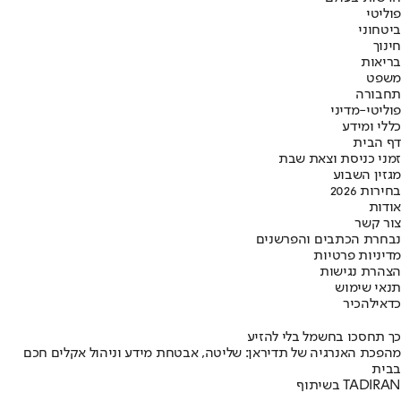
פוליטי
ביטחוני
חינוך
בריאות
משפט
תחבורה
פוליטי-מדיני
כללי ומידע
דף הבית
זמני כניסת וצאת שבת
מגזין השבוע
בחירות 2026
אודות
צור קשר
נבחרת הכתבים והפרשנים
מדיניות פרטיות
הצהרת נגישות
תנאי שימוש
כדאי
להכיר
כך תחסכו בחשמל בלי להזיע
מהפכת האנרגיה של תדיראן: שליטה, אבטחת מידע וניהול אקלים חכם
בבית
בשיתוף TADIRAN