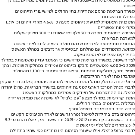
כ-1,100 מטופלים מתו ב-2025 לאחר שנדבקו בזיהומים עמידים במהלך
אשפוז
משרד הבריאות פרסם את דירוג בתי החולים לפי שיעורי הזיהומים
במחלקות השונות
התוכנית הלאומית למניעת זיהומים מנעה כ-4,668 מקרי זיהום וכ-1,319
מקרי מוות אפשריים
הירידה בזיהומים חסכה כ-30 אלף ימי אשפוז וכ-300 מיליון שקלים
למערכת הבריאות
הנתונים מתייחסים למקרים שבהם חולים קשים, לרוב לאחר אשפוז
ממושך, מתמודדים עם מחלתם הבסיסית אך נדבקים במהלך האשפוז
בחיידקים עמידים לאנטיביוטיקה.
לצד השיפור, במשרד הבריאות מדגישים כי האתגר עדיין משמעותי: במהלך
2025 כ-4,000 מאושפזים נדבקו בזיהומים עמידים במחלקות שונות, ובהן
טיפול נמרץ, מחלקות פנימיות, גריאטריות ופגיות. כ-1,100 מהחולים
שנדבקו מתו לאחר ההידבקות.
פרופ' יהודה כרמלי, מנהל המרכז הארצי למניעת זיהומים,צילום: דורי ועקנין
לדברי מנהל המרכז הארצי למניעת זיהומים במשרד הבריאות, פרופ' יהודה
כרמלי, גם ההתפרצות של חיידקים עמידים במחלקות האשפוז
התת-קרקעיות במהלך מבצע "עם כלביא" לא שינתה את מגמת הירידה
הכללית בזיהומים בבתי החולים.
ירידה חדה בזיהומי דם בטיפול נמרץ
זיהומים בדם ביחידות לטיפול נמרץ נחשבים לאחד הסיבוכים הקשים
ביותר באשפוז. בין השנים 2012 ל-2025 ירד שיעור מקרי אלח הדם מ-5.3
ל-2.6 מקרים לכל אלף ימי אשפוז.
לדברי פרופ' כרמלי, אילו שיעורי הזיהום היו נותרים כפי שהיו בתחילת