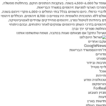
עומד על 4,500-6,000 בשנה. בעקבות הנתונים הוקם, בהחלטת ממשלה,
המרכז הארצי למניעת זיהומים במשרד הבריאות.
לדברי כרמלי, כיום נרשמים בכלל בתי החולים כ-4,000 מקרי זיהום בשנה,
אולם ללא התוכנית הלאומית היו צפויים כ-8,700 זיהומים, הכוללים זיהומי
דם ביחידות לטיפול נמרץ, זיהומים מחיידקים עמידים לאנטיביוטיקה,
זיהומים בדרכי השתן וזיהומים עמוקים לאחר ניתוחים, ובהם ניתוחי
החלפת מפרקי ירך וברך.
טעינו? נתקן! אם מצאתם טעות בכתבה, נשמח שתשתפו אותנו
עקבו אחרינו
G
o
o
g
l
e
News
דו"ח
זיהום
משרד הבריאות
מדורים
ספורט
תרבות ובידור
לייף סטייל
אוכל
תיירות
טכנולוגיה ומדע
הורוסקופ
ForReal
מגזין השבוע
דעות
חדשות בארץ
חדשות בעולם