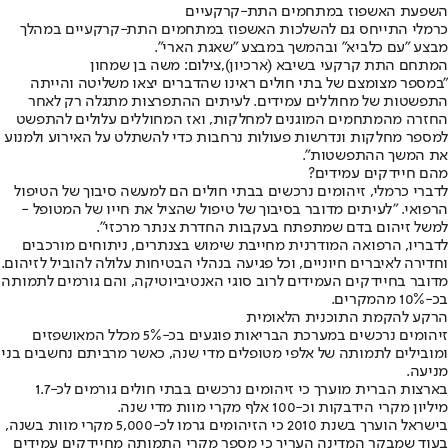
השפעת האשפוז במתחמים התת-קרקעיים
כרמלי התייחס גם להשלכות האשפוז במתחמים התת-קרקעיים במהלך
מבצע "עם כלביא" ובהמשך במבצע "שאגת הארי".
המתחם התת קרקעי בשיבא (ארכיון),צילום: משה בן שמחון
"במספר מצומצם של בתי חולים ראינו שהדברים יצאו משליטה והייתה
התפשטות של מחוללים עמידים. לעיתים ההתפרצות מתגלה רק לאחר
החזרה מהמתחמים המוגנים למחלקות, ואז המחוללים עלולים להתפשט
למספר מחלקות ונדרשות פעולות נרחבות כדי להשתלט על האירוע ולמנוע
את המשך ההתפשטות".
מהם חיידקים עמידים?
לדברי כרמלי, זיהומים נרכשים בבתי חולים הם למעשה סיבוך של הטיפול
הרפואי. "לעיתים מדובר בסיבוך של טיפול שהציל את חייו של המטופל -
למשל זיהום בדם שמתפתח בעקבות החדרת צנתר מרכזי".
לדבריו, הרפואה המודרנית מחייבת שימוש בצנתרים, ניתוחים מורכבים
וחדירה לאיברים חיוניים, וכל פגיעה בנהלי הבטיחות עלולה להוביל לזיהום.
מדובר בחיידקים העמידים לרוב סוגי האנטיביוטיקה, והם גורמים לתמותה
בכ-10% מהמקרים.
הרקע להקמת התוכנית הלאומית
זיהומים נרכשים במערכת הבריאות פוגעים בכ-5% מכלל המאושפזים
ומובילים לתמותה של אלפי מטופלים מדי שנה, כאשר מרביתם נחשבים בני
מניעה.
בארצות הברית מוערך כי זיהומים נרכשים בבתי חולים גורמים לכ-1.7
מיליון מקרי הידבקות וכ-100 אלף מקרי מוות מדי שנה.
בישראל הוערך בשנת 2010 כי הזיהומים גרמו לכ-5,000 מקרי מוות בשנה,
בעוד שמבקר המדינה העריך כי מספר מקרי התמותה מחיידקים עמידים