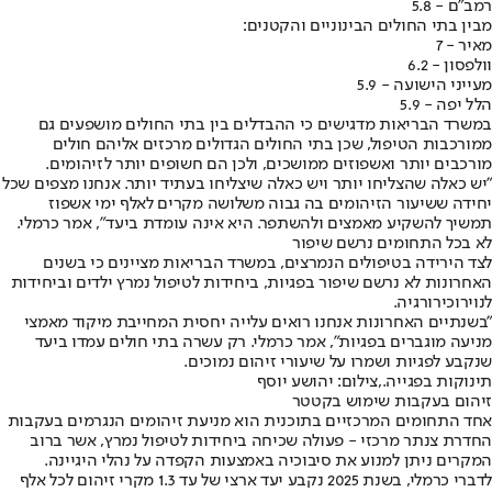
רמב"ם - 5.8
מבין בתי החולים הבינוניים והקטנים:
מאיר - 7
וולפסון - 6.2
מעייני הישועה - 5.9
הלל יפה - 5.9
במשרד הבריאות מדגישים כי ההבדלים בין בתי החולים מושפעים גם
ממורכבות הטיפול, שכן בתי החולים הגדולים מרכזים אליהם חולים
מורכבים יותר ואשפוזים ממושכים, ולכן הם חשופים יותר לזיהומים.
"יש כאלה שהצליחו יותר ויש כאלה שיצליחו בעתיד יותר. אנחנו מצפים שכל
יחידה ששיעור הזיהומים בה גבוה משלושה מקרים לאלף ימי אשפוז
תמשיך להשקיע מאמצים ולהשתפר. היא אינה עומדת ביעד", אמר כרמלי.
לא בכל התחומים נרשם שיפור
לצד הירידה בטיפולים הנמרצים, במשרד הבריאות מציינים כי בשנים
האחרונות לא נרשם שיפור בפגיות, ביחידות לטיפול נמרץ ילדים וביחידות
לנוירוכירורגיה.
"בשנתיים האחרונות אנחנו רואים עלייה יחסית המחייבת מיקוד מאמצי
מניעה מוגברים בפגיות", אמר כרמלי. רק עשרה בתי חולים עמדו ביעד
שנקבע לפגיות ושמרו על שיעורי זיהום נמוכים.
תינוקות בפגייה.,צילום: יהושע יוסף
זיהום בעקבות שימוש בקטטר
אחד התחומים המרכזיים בתוכנית הוא מניעת זיהומים הנגרמים בעקבות
החדרת צנתר מרכזי - פעולה שכיחה ביחידות לטיפול נמרץ, אשר ברוב
המקרים ניתן למנוע את סיבוכיה באמצעות הקפדה על נהלי היגיינה.
לדברי כרמלי, בשנת 2025 נקבע יעד ארצי של עד 1.3 מקרי זיהום לכל אלף