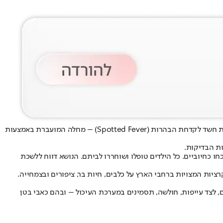
במהלך השבוע האחרון הגיעו למחלקה לרפואה דחופה ילדים במרכז הרפואי מאיר ארבעה ילדים מאזור השרון עם חום, פריחה ותמונה קלינית המעוררת חשד לקדחת הבהרות (Spotted Fever) – מחלה המועברת באמצעות
ת הבדיקות.
ד לריקציה. שניים מהמקרים הוכחו כחיוביים. כל הילדים טופלו ושוחררו לביתם. הנושא דווח ללשכת
יות המצויות ברחבי הארץ על כלבים, חיות בר, ציפורים ובצמחייה.
 לצד עייפות, חולשה, תסמינים במערכת העיכול – ובהם כאבי בטן