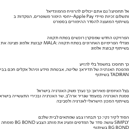
אל תחמיצו! גם אתם יכולים להרוויח מהמונדיאל
יחסי הימור משופרים, הפקדות ב-Apple Pay ותשלום זכיות מיידי
בשיתוף המועצה להסדר ההימורים בספורט
הפרויקט החדש שמסקרן רוכשים בפתח תקווה
קבוצת אלמוג מציגה את פרויקט MALA: מגדלי הפרימיום האחרונים בפתח תקווה
בשיתוף קבוצת אלמוג
כך תחסכו בחשמל בלי להזיע
מהפכת האנרגיה של תדיראן: שליטה, אבטחת מידע וניהול אקלים חכם בבי
בשיתוף TADIRAN
בצל האיומים מאיראן: כך נערך משק האנרגיה בישראל
פסגת האנרגיה במעמד שגריר ארה"ב, שר האנרגיה ובכירי התעשייה בישראל
בשיתוף המכון הישראלי לאנרגיה ולסביבה
הסוד לקיר נקי: כך תבחרו צבע שמתאים לבית שלכם
מומחה BG BOND עושה סדר על המדפים ומציג את מותג הצבע SIMPLY
בשיתוף BG BOND