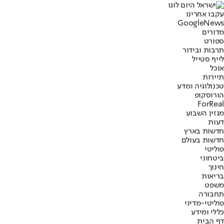
עקבו אחרינו
G
o
o
g
l
e
News
מדורים
ספורט
תרבות ובידור
לייף סטייל
אוכל
תיירות
טכנולוגיה ומדע
הורוסקופ
ForReal
מגזין השבוע
דעות
חדשות בארץ
חדשות בעולם
פוליטי
ביטחוני
חינוך
בריאות
משפט
תחבורה
פוליטי-מדיני
כללי ומידע
דף הבית