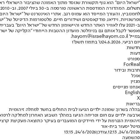
"ישראל היום" הוא גוף תקשורת שנוסד מתוך האמונה שהציבור הישראלי ראוי 
ת
ופרשנויות, וידיאו, פודקאסטים ושידורים חיים. פלטפורמות הדיגיטל של "ישרא
ב-2021 עלו לאוויר האתר החדש והיישומון החדש של "ישראל היום" בע
ואפשר לקבל אותם גם בניוזלטר. מועדון ההטבות הייחודי "הקליקה של ישרא
במייל hayom@israelhayom.co.il.
יום רביעי, 24.6.2026
ט' בתמוז תשפ"ו
חדשות
דעות
ספורט
ForReal
תרבות ובידור
אוכל
מגזין
אנחנו מגייסים
English
X
בריאות
בהלה בשרון: שמונה ילדים הגיעו לבית החולים בחשד למחלה זיהומית
ארבעה ילדים עם חום ופריחה הגיעו במהלך השבוע האחרון למחלקה לרפוא
זיהומית הנגרמת על ידי חיידקים המועברים בעיקר כתוצאה מעקיצת קרצי
מיטל יסעור בית-אור
24/6/2026, 12:13
,עודכן
24/6/2026, 13:15
0
השמעה