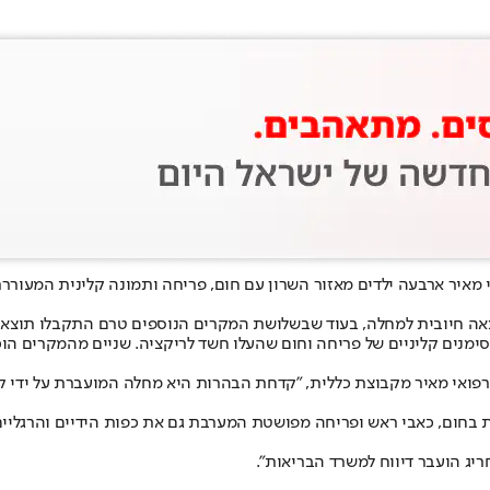
צאה חיובית למחלה, בעוד שבשלושת המקרים הנוספים טרם התקבלו תוצאו
הרפואי הלל יפה הגיעו בשבוע האחרון ארבעה ילדים בגילאי 5-6 עם סימנים קליניים של פריחה וחום שהעלו חש
רפואי מאיר מקבוצת כללית, "קדחת הבהרות היא מחלה המועברת על ידי קרצ
 בחום, כאבי ראש ופריחה מפושטת המערבת גם את כפות הידיים והרגליים,
יג הועבר דיווח למשרד הבריאות".