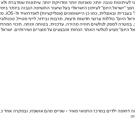
לעיתונות טובה יותר, מאוזנת יותר ומדויקת יותר. עיתונות שמדברת ולא צ
שלום. המהדורה המודפסת הראשונה פורסמה ב-30 ביולי 2007, וב-2010 הפך "ישראל היום" לעיתון הישראלי בעל שי
לחמנוביץ,
ל היום" כוללות ערוצי חדשות ודעות, תרבות ובידור, לייף סטייל, טכנולוגיה
ברית, במטרה לספק לגולשים חוויה מהירה, עדכנית, בטוחה ונוחה. תכני המה
ל היום" מציע לגולשי האתר הנחות ומבצעים על מוצרים ושירותים. ישראל 
ה דחופה ילדים במרכז הרפואי מאיר • שניים מהם אושפזו, ובמקרה אחד
יה