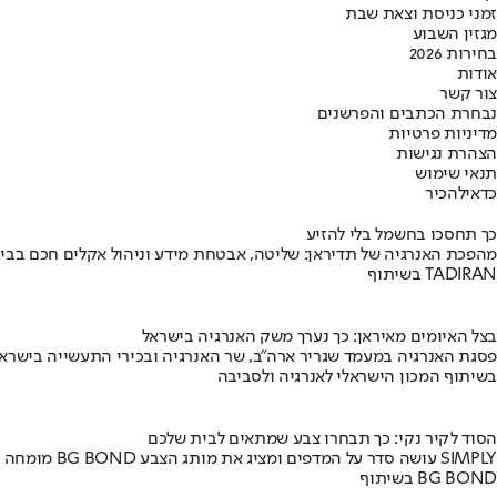
זמני כניסת וצאת שבת
מגזין השבוע
בחירות 2026
אודות
צור קשר
נבחרת הכתבים והפרשנים
מדיניות פרטיות
הצהרת נגישות
תנאי שימוש
כדאי
להכיר
כך תחסכו בחשמל בלי להזיע
מהפכת האנרגיה של תדיראן: שליטה, אבטחת מידע וניהול אקלים חכם בבי
בשיתוף TADIRAN
בצל האיומים מאיראן: כך נערך משק האנרגיה בישראל
פסגת האנרגיה במעמד שגריר ארה"ב, שר האנרגיה ובכירי התעשייה בישראל
בשיתוף המכון הישראלי לאנרגיה ולסביבה
הסוד לקיר נקי: כך תבחרו צבע שמתאים לבית שלכם
מומחה BG BOND עושה סדר על המדפים ומציג את מותג הצבע SIMPLY
בשיתוף BG BOND