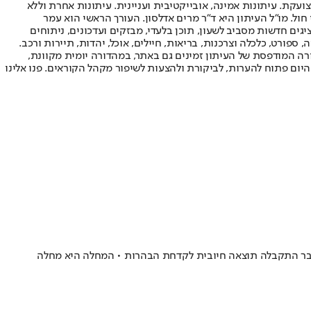
ועקת. עיתונות אמינה, אובייקטיבית ועניינית. עיתונות אחרת וללא
עור החשיפה הגבוה ביותר בימי חול. מו"ל העיתון היא ד"ר מרים אדלסון. העורך הראשי הוא עמר
 והעורך המייסד הוא עמוס רגב. אתרי האינטרנט של "ישראל היום" בעברית ובאנגלית, כמו כן היישומונים (אפליקציות) לאנדרואיד ול-iOS, מציגים חדשות מסביב לשעון, תוכן בלעדי, מבזקים ועדכונים, ניתוחים
, ספורט, כלכלה וצרכנות, בריאות, חיילים, אוכל, יהדות, תיירות ורכב.
דורה המודפסת של העיתון זמינים גם באתר, במהדורה יומית מקוונת,
היום פתוח להערות, לביקורת ולהצעות לשיפור מקהל הקוראים. פנו אלינו
 כבר התקבלה תוצאה חיובית לקדחת הבהרות • המחלה היא מחלה