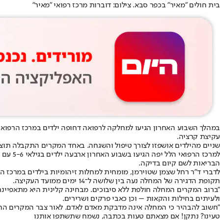
בית חולים "מאיר" בכפר סבא. צילום: דוברות מרכז רפואי "מאיר"
עקיצת קרציה.
שניים מהילדים אושפזו לצורך טיפול והשגחה. באחד המקרים התקבלה תו
למרכז 
הבריאות לשם קיום בדיקה.
לדברי ד"ר רחל שצמן שטוירמן, מומחית למחלות זיהומיות בילדים במרכז ה
תקופת הדגירה של המחלה נעה בין שלושה ל־14 ימים ממועד העקיצה.
"ברוב המקרים המחלה חולפת ללא סיבוכים. מבחינה קלינית היא מתאפיינת
ולעיתים בחילות והקאות – וכן כאבי פרקים ושרירים.
"חשוב להבהיר כי המחלה אינה מדבקת מאדם לאדם. לאור צבר המקרים החר
טעינו? נתקן! אם מצאתם טעות בכתבה, נשמח שתשתפו אותנו