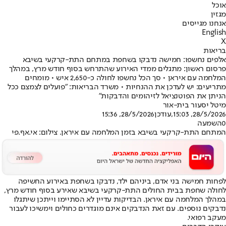
אוכל
מגזין
אנחנו מגייסים
English
X
בריאות
אלפים נחשפו: חמישה נדבקו בשחפת במתחם התת-קרקעי בשיבא
פרסום ראשון: מתגלים ממדי האירוע שהתרחש בסוף חודש מרץ, במהלך
המלחמה עם איראן • סך הכל נחשפו לחולה כ-2,650 איש • מומחים
מתריעים: יש לעדכן את ההנחיות • משרד הבריאות: "פועלים לצמצם ככל
הניתן את הפוטנציאל לזיהומים והדבקות"
מיטל יסעור בית-אור
28/5/2026, 15:03
,עודכן
28/5/2026, 15:36
0
השמעה
המתחם התת-קרקעי בשיבא בזמן המלחמה עם איראן. צילום: אי.אף.פי
לפחות חמישה בני אדם, ביניהם ילד, נדבקו בשחפת באירוע החשיפה
לחולה שחפת בבית החולים התת-קרקעי בשיבא שאירע בסוף חודש מרץ,
במהלך המלחמה עם איראן. הבדיקות עדיין לא הסתיימו וייתכן שיתגלו
נדבקים נוספים. עם זאת הנדבקים אינם מוגדרים כחולים וימשיכו לעבור
מעקב רפואי.