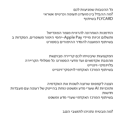
כל ההטבות שמגיעות לכם
מה ההבדל בין מועדון תעופה וכרטיס אשראי?
בשיתוף FLYCARD
הזדמנות האחרונה להרוויח מגמר המונדיאל
יחסי הימור משופרים, הפקדות ב-Apple Pay ותשלום זכיות מיידי
בשיתוף המועצה להסדר ההימורים בספורט
המקצועות שיבטיחו לכם קריירה מבוקשת
מהסבת אקדמאים ועד מדעי הספורט: כל מסלולי הקריירה
בלוינסקי-וינגייט
בשיתוף המרכז האקדמי לוינסקי־וינגייט
הצצה לקמפוס שרוצה לשנות את האקדמיה
שערי מדע ומשפט נוחת בהייטק של רעננה עם מעבדות AI ותוכניות
חדשות
בשיתוף המרכז האקדמי שערי מדע ומשפט
מה מבטיח נתניהו לתושבי הנגב?