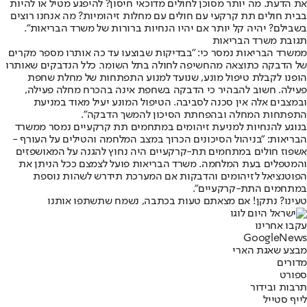
את הדעת. מה יותר מסוכן לחולים מדוכאי חיסון? להיפגע מטיל או להיות
בבית חולים תת קרקעי עם חולים עם מחלות זיהומיות? מה אנחנו רוצים
בשבילם? יהיה קל יותר אם יהיו הנחיות ברורות של משרד הבריאות".
תגובת משרד הבריאות
ממשרד הבריאות נמסר כי: "בבדיקות שבוצעו עד כה אותרו מספר מקרים
של הדבקה כתוצאה מהחשיפה לחולה בתל השומר. כלל הנדבקים שאותרו
הופנו לקבלת טיפול מונע, שנועד למנוע התפתחות של מחלת שחפת
פעילה. חשוב להבהיר כי הדבקה בשחפת אינה בהכרח מחלה פעילה,
ובמצבים אלה אין סכנה לסביבה. הטיפול המונע יעיל מאוד במניעת
התפתחות המחלה ובהפחתת הסיכון להמשך הדבקה".
בנוגע להנחיות למניעת זיהומים במתחמים תת קרקעיים נמסר ממשרד
הבריאות: "בניהול הסיכונים הכרוך במצב המלחמה והטילים על העורף -
אשפוז חולים במתחמים תת-קרקעיים היה נחוץ להגנה על המאושפזים
והמטפלים בעת המלחמה. משרד הבריאות פועל לצמצם ככל הניתן את
הפוטנציאל לזיהומים והדבקות אם המערכת תידרש לשהות נוספת
במתחמים התת-קרקעיים".
טעינו? נתקן! אם מצאתם טעות בכתבה, נשמח שתשתפו אותנו
עקבו אחרינו
G
o
o
g
l
e
News
מבצע שאגת הארי
מדורים
ספורט
תרבות ובידור
לייף סטייל