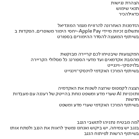
הצהרת נגישות
תנאי שימוש
כדאי
להכיר
הזדמנות האחרונה להרוויח מגמר המונדיאל
יחסי הימור משופרים, הפקדות ב-Apple Pay ותשלום זכיות מיידי
בשיתוף המועצה להסדר ההימורים בספורט
המקצועות שיבטיחו לכם קריירה מבוקשת
מהסבת אקדמאים ועד מדעי הספורט: כל מסלולי הקריירה
בלוינסקי-וינגייט
בשיתוף המרכז האקדמי לוינסקי־וינגייט
הצצה לקמפוס שרוצה לשנות את האקדמיה
שערי מדע ומשפט נוחת בהייטק של רעננה עם מעבדות AI ותוכניות
חדשות
בשיתוף המרכז האקדמי שערי מדע ומשפט
מה מבטיח נתניהו לתושבי הנגב?
בנגב יש צמיחה, יש ביקוש ואנחנו נמשיך לראות את הנגב ולפתח אותו
בשיתוף הרשות לפיתוח הנגב