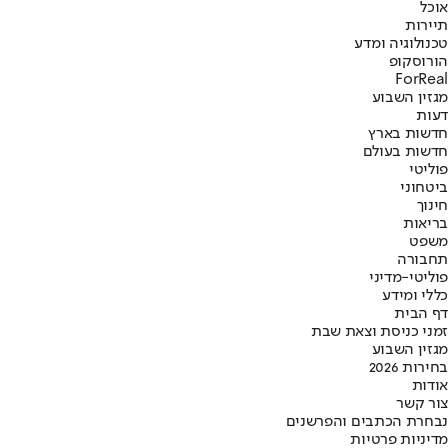
אוכל
תיירות
טכנולוגיה ומדע
הורוסקופ
ForReal
מגזין השבוע
דעות
חדשות בארץ
חדשות בעולם
פוליטי
ביטחוני
חינוך
בריאות
משפט
תחבורה
פוליטי-מדיני
כללי ומידע
דף הבית
זמני כניסת וצאת שבת
מגזין השבוע
בחירות 2026
אודות
צור קשר
נבחרת הכתבים והפרשנים
מדיניות פרטיות