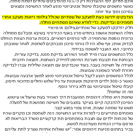
אינם חולים. לפי ההערכות רק כ-10% מהנדבקים עלולים לפתח מחלה,
כאשר נחשפים שקיבלו טיפול אנטיביוטי מונע לאחר החשיפה נמצאים
בסיכון נמוך עוד יותר.
הנדבקים ידרשו כעת למעקב של שנתיים שכולל צילומי ריאות מעקב אחרי
תסמינים ובדיקות, כדי לוודא שאינם מפתחים מחלה.
חלק יזדקקו למעקב של שנתיים,צילום: אי.פי.איי
חולה השחפת אושפז בחודש מרץ באגף הכירורגי בשיבא וסבל גם ממחלה
כרונית נוספת שהחמירה. לפי גורמים רפואיים, בזכות ערנות הצוות הוחלט
לבדוק אותו, אף שלא היו לו גורמי סיכון מובהקים לשחפת. לאחר שאובחן
כחיובי, הוא הועבר לאשפוז בבידוד.
כלל הנחשפים עברו מייד לאחר האירוע בדיקת מנטו, בדיקה עורית,
הבוחנת את תגובת מערכת החיסון לחיידק השחפת. תוצאה חיובית
מעידה על חשיפה בעבר, בעוד שנבדקים עם תוצאה שלילית עברו לבדיקה
חוזרת לאחר כשמונה שבועות.
לכלל הנחשפים הוצע לקבל טיפול אנטיביוטי מונע למשך ארבעה שבועות.
כאשר כ-300 ילדים תינוקות ופעוטות עד גיל שלוש וחולים מדוכאי חיסון,
קיבלו טיפול אנטיביוטי גם ללא בירור נוסף.
מה זה שחפת?
שחפת היא מחלה זיהומית המועברת דרך האוויר בעת שיעול או עיטוש.
הסיכון להדבקה קיים בעיקר במצבים של חשיפה ממושכת של למעלה
משש עד שמונה שעות, ואינו צפוי במגע קצר.
מומחים מתריעים כי למרות אירוע החשיפה הזה לשחפת וכן מקרים שהיו
של נוכחות ילדים עם חצבת במתחמים תת קרקעיים משרד הבריאות לא
פרסם עדיין הנחיות מעודכנות לנושא.
בכיר בתחום מניעת זיהומים אמר: "יש שאלות אתיות שצריך לתת עליהם