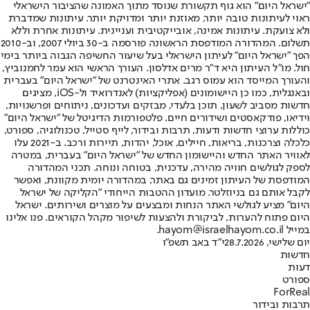
"ישראל היום" הוא גוף תקשורת שנוסד מתוך האמונה שהציבור הישראלי
ראוי לעיתונות טובה יותר, מאוזנת יותר ומדויקת יותר. עיתונות שמדברת
ולא צועקת. עיתונות אמינה, אובייקטיבית ועניינית. עיתונות אחרת וללא
תשלום. המהדורה המודפסת הראשונה פורסמה ב-30 ביולי 2007, וב-2010
הפך "ישראל היום" לעיתון הישראלי בעל שיעור החשיפה הגבוה ביותר בימי
חול. מו"ל העיתון היא ד"ר מרים אדלסון. העורך הראשי הוא עמר לחמנוביץ,
והעורך המייסד הוא עמוס רגב. אתרי האינטרנט של "ישראל היום" בעברית
ובאנגלית, כמו כן היישומונים (אפליקציות) לאנדרואיד ול-iOS, מציגים
חדשות מסביב לשעון, תוכן בלעדי, מבזקים ועדכונים, ניתוחים ופרשנויות,
וידיאו, פודקאסטים ושידורים חיים. פלטפורמות הדיגיטל של "ישראל היום"
כוללות ערוצי חדשות ודעות, תרבות ובידור, לייף סטייל, טכנולוגיה, ספורט,
כלכלה וצרכנות, בריאות, חיילים, אוכל, יהדות, תיירות ורכב. ב-2021 עלו
לאוויר האתר החדש והיישומון החדש של "ישראל היום" בעברית, במטרה
לספק לגולשים חוויה מהירה, עדכנית, בטוחה ונוחה. תכני המהדורה
המודפסת של העיתון זמינים גם באתר, במהדורה יומית מקוונת, ואפשר
לקבל אותם גם בניוזלטר. מועדון ההטבות הייחודי "הקליקה של ישראל
היום" מציע לגולשי האתר הנחות ומבצעים על מוצרים ושירותים. ישראל
היום פתוח להערות, לביקורת ולהצעות לשיפור מקהל הקוראים. פנו אלינו
במייל hayom@israelhayom.co.il.
יום שלישי, 28.7.2026
י"ד באב תשפ"ו
חדשות
דעות
ספורט
ForReal
תרבות ובידור