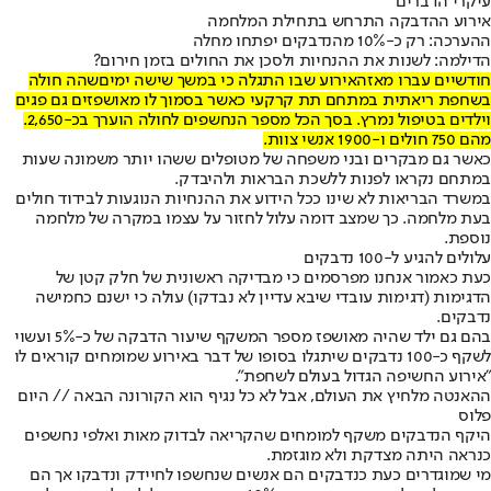
עיקרי הדברים
אירוע ההדבקה התרחש בתחילת המלחמה
ההערכה: רק כ-10% מהנדבקים יפתחו מחלה
הדילמה: לשנות את ההנחיות ולסכן את החולים בזמן חירום?
חודשיים עברו מאז
האירוע שבו התגלה כי במשך שישה ימים
שהה חולה
בשחפת ריאתית במתחם תת קרקעי כאשר בסמוך לו מאושפזים גם פגים
וילדים בטיפול נמרץ. בסך הכל מספר הנחשפים לחולה הוערך בכ-2,650.
מהם 750 חולים ו-1900 אנשי צוות.
כאשר גם מבקרים ובני משפחה של מטופלים ששהו יותר משמונה שעות
במתחם נקראו לפנות ללשכת הבראות ולהיבדק.
במשרד הבריאות לא שינו ככל הידוע את ההנחיות הנוגעות לבידוד חולים
בעת מלחמה. כך שמצב דומה עלול לחזור על עצמו במקרה של מלחמה
נוספת.
עלולים להגיע ל-100 נדבקים
כעת כאמור אנחנו מפרסמים כי מבדיקה ראשונית של חלק קטן של
הדגימות (דגימות עובדי שיבא עדיין לא נבדקו) עולה כי ישנם כחמישה
נדבקים.
בהם גם ילד שהיה מאושפז מספר המשקף שיעור הדבקה של כ-5% ועשוי
לשקף כ-100 נדבקים שיתגלו בסופו של דבר באירוע שמומחים קוראים לו
"אירוע החשיפה הגדול בעולם לשחפת".
ההאנטה מלחיץ את העולם, אבל לא כל נגיף הוא הקורונה הבאה // היום
פלוס
היקף הנדבקים משקף למומחים שהקריאה לבדוק מאות ואלפי נחשפים
כנראה היתה מצדקת ולא מוגזמת.
מי שמוגדרים כעת כנדבקים הם אנשים שנחשפו לחיידק ונדבקו אך הם