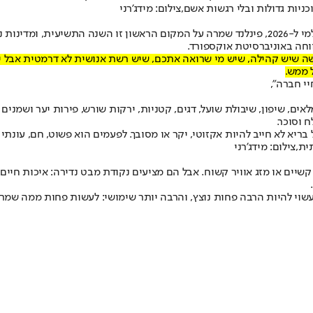
יות גדולות ובלי רגשות אשם,צילום: מידג'רני
המדינות הנורדיות מדורגות שוב ושוב גבוה במדדי אושר. בדוח האושר העולמי ל-2026, פינלנד שמרה על
ה שיש קהילה, שיש מי שרואה אתכם, שיש רשת אנושית לא דרמטית אבל יצ
 ממש.
י חברה",
לאים, שיפון, שיבולת שועל, דגים, קטניות, ירקות שורש, פירות יער ושמני
ח וסוכר.
בריא לא חייב להיות אקזוטי, יקר או מסובך. לפעמים הוא פשוט, חם, עונתי ו
,צילום: מידג'רני
קשיים או מזג אוויר קשוח. אבל הם מציעים נקודת מבט נדירה: איכות חי
עשוי להיות הרבה פחות נוצץ, והרבה יותר שימושי: לעשות פחות ממה שמרו