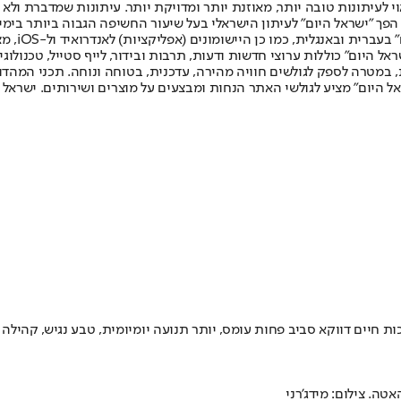
לעיתונות טובה יותר, מאוזנת יותר ומדויקת יותר. עיתונות שמדברת ולא צ
שלום. המהדורה המודפסת הראשונה פורסמה ב-30 ביולי 2007, וב-2010 הפך "ישראל היום" לעיתון הישראלי בעל שי
לחמנוביץ,
ל היום" כוללות ערוצי חדשות ודעות, תרבות ובידור, לייף סטייל, טכנולוגיה
ברית, במטרה לספק לגולשים חוויה מהירה, עדכנית, בטוחה ונוחה. תכני המה
ל היום" מציע לגולשי האתר הנחות ומבצעים על מוצרים ושירותים. ישראל 
יכות חיים דווקא סביב פחות עומס, יותר תנועה יומיומית, טבע נגיש, קהיל
ה. צילום: מידג'רני