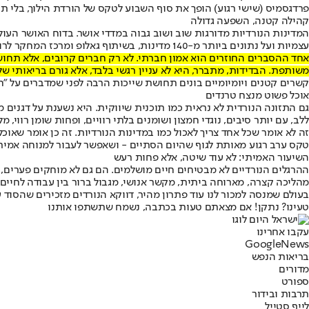
פרדגסמיס (שישי רגוע) הופך את סוף השבוע לטקס של הורדת הילוך, בלי תוכנ
קהילה קטנה, השפעה גדולה
עצמיות ועל נתונים ביותר מ-140 מדינות, בשיתוף גאלופ ומרכז המחקר לרווחה באוניברסיטת אוקספורד.
אחד ההסברים החוזרים הוא אמון חברתי. לא רק חברים קרובים, אלא תחוש
משותפת. הבדידות, מתברר, היא לא עניין רגשי בלבד, אלא גורם בריאותי של
קשרים קטנים ויומיומיים בונים תחושת שייכות הרבה לפני שמדברים על "חי
אוכל פשוט מנצח טרנדים
גם התזונה הנורדית לא נראית כמו תוכנית שיווקית. היא נשענת על דגנים מ
ללב, עם יותר סיבים, נוגדי חמצון ושומנים בלתי רוויים, ופחות שומן רווי, מל
זה לא אומר שכל אחד צריך לאכול כמו במדינות הנורדיות. זה כן אומר שאוכל 
טקס ערב רגוע מאותת לגוף שהיום הסתיים - ושאפשר לעבור למנוחה אמיתית
השיעור האמיתי: לא עוד שיטה, אלא פחות רעש
ההרגלים הנורדיים לא מבטיחים חיים מושלמים. הם גם לא מוחקים פערים, 
מהליכה קצרה, מארוחה ביתית, מקשר אנושי, מגבול ברור בין עבודה לחיים.
בעולם שמנסה למכור לנו עוד פתרון מהיר, דווקא הנורדים מזכירים שהסוד 
טעינו? נתקן! אם מצאתם טעות בכתבה, נשמח שתשתפו אותנו
עקבו אחרינו
G
o
o
g
l
e
News
בריאות הנפש
מדורים
ספורט
תרבות ובידור
לייף סטייל