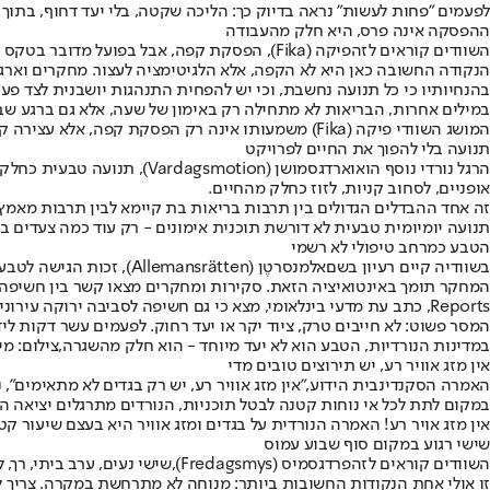
לפעמים "פחות לעשות" נראה בדיוק כך: הליכה שקטה, בלי יעד דחוף, בתוך יו
ההפסקה אינה פרס, היא חלק מהעבודה
השוודים קוראים לזה
פיקה (Fika)
, הפסקת קפה, אבל בפועל מדובר בטקס חב
הנקודה החשובה כאן היא לא הקפה, אלא הלגיטימציה לעצור. מחקרים וארג
בהנחיותיו כי כל תנועה נחשבת, וכי יש להפחית התנהגות יושבנית לצד פעיל
במילים אחרות, הבריאות לא מתחילה רק באימון של שעה, אלא גם ברגע שבו 
המושג השוודי פיקה (Fika) משמעותו אינה רק הפסקת קפה, אלא עצירה קטנה שמחזירה את היום לקצב אנושי,
תנועה בלי להפוך את החיים לפרויקט
הרגל נורדי נוסף הוא
וארדגסמושן (
Vardagsmotion)
, תנועה טבעית כחלק מ
אופניים, לסחוב קניות, לזוז כחלק מהחיים.
זה אחד ההבדלים הגדולים בין תרבות בריאות בת קיימא לבין תרבות מאמץ ז
תנועה יומיומית טבעית לא דורשת תוכנית אימונים - רק עוד כמה צעדים בתו
הטבע כמרחב טיפולי לא רשמי
בשוודיה קיים רעיון בשם
אלמנסרטֶן (
Allemansrätten)
, זכות הגישה לטבע
Reports, כתב עת מדעי בינלאומי, מצא כי גם חשיפה לסביבה ירוקה עירונית יכולה להפחית תגובות פיזיולוגיות של מתח.
המסר פשוט: לא חייבים טרק, ציוד יקר או יעד רחוק. לפעמים עשר דקות לי
במדינות הנורדיות, הטבע הוא לא יעד מיוחד - הוא חלק מהשגרה,צילום: מיד
אין מזג אוויר רע, יש תירוצים טובים מדי
האמרה הסקנדינבית הידוע,
"אין מזג אוויר רע, יש רק בגדים לא מתאימים"
, 
במקום לתת לכל אי נוחות קטנה לבטל תוכניות, הנורדים מתרגלים יציאה החוצ
אין מזג אויר רע! האמרה הנורדית על בגדים ומזג אוויר היא בעצם שיעור קטן 
שישי רגוע במקום סוף שבוע עמוס
השוודים קוראים לזה
פרדגסמיס (Fredagsmys)
,
שישי נעים, ערב ביתי, רך, ל
זו אולי אחת הנקודות החשובות ביותר: מנוחה לא מתרחשת במקרה. צריך לב