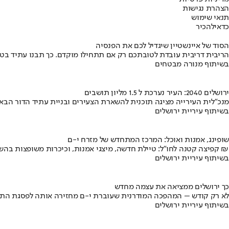
הצהרת נגישות
תנאי שימוש
כדאי
להכיר
הסוד של איינשטיין שיגדיל לכם את הפנסיה
הריבית דריבית עובדת לטובתכם רק אם תתחילו מוקדם. כך תבנו עתיד בט
בשיתוף מנורה מבטחים
ירושלים 2040: העיר נערכת ל 1.5 מליון תושבים
מנכ"לית העירייה מציגה תוכנית להשארת הצעירים ובניית עתיד הדור הבא
בשיתוף עיריית ירושלים
שופינג, אמנות ואוכל: המרכז המתחדש של מזרח י-ם
קפיצה קטנה לחו"ל: טיילת חדשה, מיצגי אמנות, וכיכרות משופצות בהשקעה של 100 מיליון ₪
בשיתוף עיריית ירושלים
כך ירושלים ממציאה את עצמה מחדש
לא רק קודש – המהפכה המודרנית שעוברת י-ם מחזירה אותה לפסגת התי
בשיתוף עיריית ירושלים