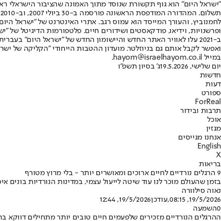
"ישראל היום" הוא גוף תקשורת שנוסד מתוך האמונה שהציבור הישראלי ראוי 
ת
ופרשנויות, וידיאו, פודקאסטים ושידורים חיים. פלטפורמות הדיגיטל של "ישרא
ב-2021 עלו לאוויר האתר החדש והיישומון החדש של "ישראל היום" בע
ואפשר לקבל אותם גם בניוזלטר. מועדון ההטבות הייחודי "הקליקה של ישרא
במייל hayom@israelhayom.co.il.
יום שלישי, 19.5.2026
ג' בסיון תשפ"ו
חדשות
דעות
ספורט
ForReal
תרבות ובידור
אוכל
מגזין
אנחנו מגייסים
English
X
בריאות
9 הרגלים נורדיים לחיים ארוכים ומאושרים יותר - בלי מרוץ מטורף
בזמן שהעולם מוכר לנו עוד שיטה לייעול עצמי, במדינות הנורדיות בונים א
נאוה סילוורה
19/5/2026, 08:15
,עודכן
19/5/2026, 12:44
0
השמעה
ההרגלים הנורדיים מזכירים שלפעמים חיים טובים יותר מתחילים דווקא בהאט