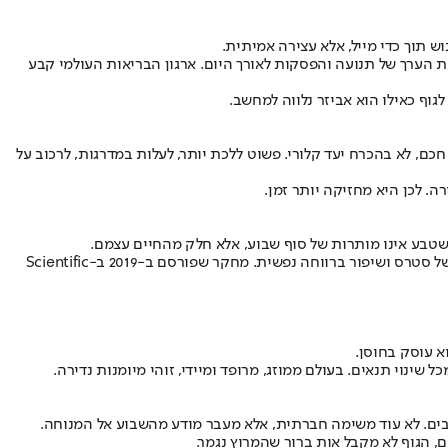
 תוך כדי מייל, אלא עצירה אמיתית.
 הערך של תנועה והפסקות לאורך היום. ארגון הבריאות העולמי קבע
וף כאילו הוא אביזר נלווה למחשב.
כם, לא בהכרח יעד קלורי. פשוט ללכת יותר, לעלות במדרגות, לרכוב על
. לכן היא מחזיקה יותר זמן.
 שטבע אינו מותרות של סוף שבוע, אלא חלק מהחיים עצמם.
המחקר תומך באינטואיציה הזאת. סקירות ומחקרים מצאו קשר בין חשיפה למרחבים ירוקים לבין הפחתת מתח, ירידה במדדים פיזיולוגיים מסוימים של סטרס ושיפור ברווחה נפשית. מחקר שפורסם ב-2019 ב-Scientific
א עוסק בחוסן.
שינוי תנאים. בעולם ממוזג, מרופד ומיידי, זוהי מיומנות נדירה.
רובים. לא עוד משימה חברתית, אלא מעבר מודע מהשבוע אל המנוחה.
, הגוף לא מקבל אות ברור שהמרוץ נגמר.