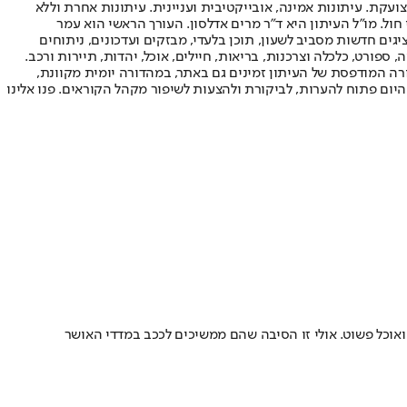
ועקת. עיתונות אמינה, אובייקטיבית ועניינית. עיתונות אחרת וללא
עור החשיפה הגבוה ביותר בימי חול. מו"ל העיתון היא ד"ר מרים אדלסון. העורך הראשי הוא עמר
 והעורך המייסד הוא עמוס רגב. אתרי האינטרנט של "ישראל היום" בעברית ובאנגלית, כמו כן היישומונים (אפליקציות) לאנדרואיד ול-iOS, מציגים חדשות מסביב לשעון, תוכן בלעדי, מבזקים ועדכונים, ניתוחים
, ספורט, כלכלה וצרכנות, בריאות, חיילים, אוכל, יהדות, תיירות ורכב.
דורה המודפסת של העיתון זמינים גם באתר, במהדורה יומית מקוונת,
היום פתוח להערות, לביקורת ולהצעות לשיפור מקהל הקוראים. פנו אלינו
ה ואוכל פשוט. אולי זו הסיבה שהם ממשיכים לככב במדדי האושר