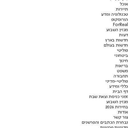
אוכל
תיירות
טכנולוגיה ומדע
הורוסקופ
ForReal
מגזין השבוע
דעות
חדשות בארץ
חדשות בעולם
פוליטי
ביטחוני
חינוך
בריאות
משפט
תחבורה
פוליטי-מדיני
כללי ומידע
דף הבית
זמני כניסת וצאת שבת
מגזין השבוע
בחירות 2026
אודות
צור קשר
נבחרת הכתבים והפרשנים
מדיניות פרטיות