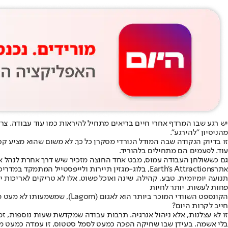
יש רגע שבו המרדף אחרי חיים בריאים מתחיל להיראות כמו עוד עבודה. צריך ל
מהניסיון "להירגע".
זו בדיוק הנקודה שבה המודל הנורדי מסקרן כל כך. לא משום שהוא מציע ק
עוד. לפעמים הם מתחילים בלהוריד.
גם כששולחן העבודה עמוס, מבט אחד החוצה מזכיר שיש דרך אחרת לנהל את 
אתר
Earth's Attractions
, בלוג-מגזין תיירות ולייפסטייל המתמקד במדריכ
תנועה יומיומית, טבע, קהילה, שינה ואוכל פשוט. אלו לא טריקים לאריכות 
פחות לעשות, יותר לחיות
הקונספט השוודי המוכר ביותר
חייב לקרות היום?
זו לא עצלנות, אלא ניהול אנרגיה. תרבות עבודה שמקדשת שעות נוספות, זמ
בלי אשמה. בעידן שבו שחיקה הפכה כמעט לסמל סטטוס, זו עמדה כמעט מ