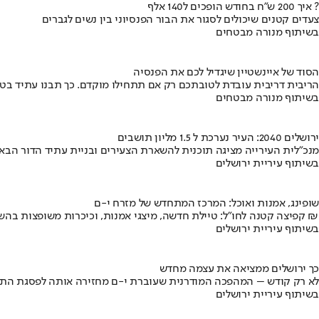
איך 200 ש"ח בחודש הופכים ל140 אלף ?
צעדים קטנים שיכולים לסגור את הבור הפנסיוני בין נשים לגברים
בשיתוף מנורה מבטחים
הסוד של איינשטיין שיגדיל לכם את הפנסיה
הריבית דריבית עובדת לטובתכם רק אם תתחילו מוקדם. כך תבנו עתיד בט
בשיתוף מנורה מבטחים
ירושלים 2040: העיר נערכת ל 1.5 מליון תושבים
מנכ"לית העירייה מציגה תוכנית להשארת הצעירים ובניית עתיד הדור הבא
בשיתוף עיריית ירושלים
שופינג, אמנות ואוכל: המרכז המתחדש של מזרח י-ם
קפיצה קטנה לחו"ל: טיילת חדשה, מיצגי אמנות, וכיכרות משופצות בהשקעה של 100 מיליון ₪
בשיתוף עיריית ירושלים
כך ירושלים ממציאה את עצמה מחדש
לא רק קודש – המהפכה המודרנית שעוברת י-ם מחזירה אותה לפסגת התי
בשיתוף עיריית ירושלים