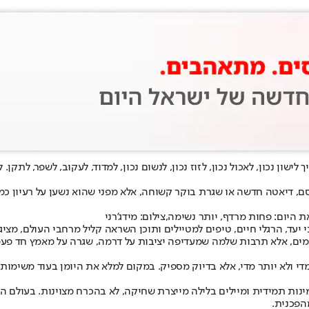
ישון נכון, לאכול נכון, לזוז נכון, לנשום נכון, למדוד, לעקוב, לשפר, לת
סם, דיאטה חדשה או שגרת בוקר קשוחה, אלא מפני שהוא נשען על רעיון כמ
היום: פחות מרדף, יותר נשימה,צילום: מידג'רני
י יעד, הרגלי חיים, טיפים למטיילים ותוכן השראה קליל מרחבי העולם, מצ
ימים, אלא תרבות שלמה שמעדיפה יציבות על דרמה, שגרה על מאמץ חד פעמי,
 הוא לאגום (Lagom), שמשמעותו לא מעט מדי ולא יותר מדי, אלא בדיוק מספיק. במקום למלא את
ינות תמידית ומיילים בלילה מייצרת שחיקה, לא בהכרח מצוינות. בעולם הנ
הפכנית.