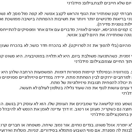
ם שלא חייבים לנצח,צילום: מידג'רני
רתי קטן שמחזיר את הגוף והראש לקצב אנושי. לא קפה מול מסך, לא נשנוש
וני בריאות מדגישים יותר ויותר את חשיבות ההפחתה בישיבה ממושכת ואת
ות גופנית סדירה).
קמים מהכיסא, יוצאים לאוויר, מדברים עם אדם אחר ומפסיקים להתייחס לג
היום (בלי להפוך את זה לפרויקט). לא בהכרח חדר כושר, לא בהכרח שעון ח
מנית. כשהתנועה משולבת ביום, היא לא תלויה במוטיבציה. היא פשוט קורה
ך החיים עצמם,צילום: מידג'רני
. בנורווגיה ובפינלנד קיימות מסורות דומות. המשמעות הרחבה שלהן היא
ד עצים עושות לגוף את מה שעוד גלילה בטלפון לעולם לא תעשה.
ג'רני
נשמע כמו קלישאה עד שמבינים את העומק שלו. הוא לא עוסק רק בגשם. הו
ה גם כשקריר, מעונן או רטוב. זו דרך עדינה לאמן את הנפש לא להיבהל מכל 
בחוסן,צילום: מידג'רני
א יומרני
. אוכל פשוט, בגדים נוחים, אור נמוך, שיחה, משפחה או חברים ק
נות לה מסגרת. אם סוף השבוע מתמלא בסידורים, קניות, מטלות ואירועים