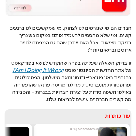
חברים הם מי שגורמים לנו לצחוק, מי שמקשיבים לנו ברגעים 
קשים, ומי שלא מהססים להעמיד אותנו במקום כשצריך 
בדיקת מציאות. אבל האם ייתכן שהם גם המפתח לחיים 
ארוכים ובריאים יותר?
זו בדיוק השאלה שעלתה בפרק שהוקדש לנושא בפודקאסט 
של אתר החדשות הפינגטון פוסט 
Am I Doing It Wrong?
בהנחיית ראג’ פנג’אבי-ג’ונסון ונואה מישלסון. הפסיכולוגית 
ופרופסורית אוניברסיטת מרילנד מריסה פרנקו שהתארחה 
באולפן חשפה סודות על יצירת חברויות בבגרות - והסבירה 
מה קשרים חברתיים עושים לבריאות שלנו.
עוד כותרות
מערכת תרבות היום
|
8:54
ש