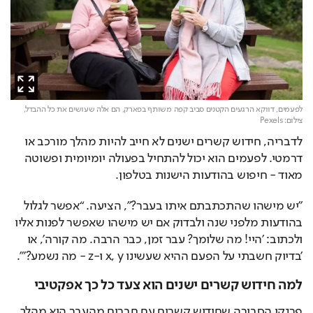
לפעמים, דווקא הרגעים הקטנים סביב קפה משותף בפארק, הם אלה שעושים את כל ההבדל,
צילום: Pexels
לדבריה, חידוש קשרים ישנים לא חייב להיות מהלך מורכב או 
דרמטי. לפעמים הוא יכול להתחיל בפעולה יומיומית ופשוטה 
מאוד - חיפוש בהודעות הישנות בטלפון.
"יש מישהו שהתכתבתם איתו בעבר?", הציעה. “אפשר לגלול 
בהודעות מלפני שנה ולבדוק אם יש מישהו שאפשר לפנות אליו 
ולכתוב: 'היי! מה שלומך? עבר זמן, כבר הרבה. מה קורה', או 
'בדיוק חשבתי על הפעם ההיא שעשינו x, y ו-z - מה נשמע?'".
למה חידוש קשרים ישנים הוא צעד כל כך אפקטיבי
פרנקו הסבירה שחידוש קשרים עם חברים מהעבר הוא מהלך 