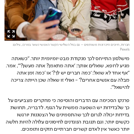
חברות, חיוכים וזיכרונות משותפים – גם בגיל השלישי הקשר האנושי נשאר במרכז.,
צילום:
Pexels
מישלסון התייחס לכך מנקודת מבט יומיומית יותר. "כשאתה 
מגיע לרופא, שואלים אותך: 'אתה מתאמן? אתה מעשן?'", אמר. 
"אף אחד לא שואל: ‘כמה חברים יש לך?' או 'כמה זמן אתה 
מבלה עם אנשים אחרים?' - ואולי זו שאלה שכן הייתה צריכה 
להישאל".
פרנקו הסכימה עם הדברים והוסיפה כי מחקרים מצביעים על 
כך שלבדידות יש השפעה ממשית על הגוף. לדבריה, תחושת 
בדידות יכולה לגרום לכך שהתסמינים של הצטננות יורגשו 
כקשים יותר, וגם תגובת הנוגדנים לחיסונים עלולה להיות חלשה 
יותר כאשר אין לאדם קשרים חברתיים חזקים ותומכים.