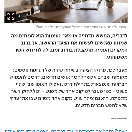
שמירה על קשר אנושי מחוייך ופשוט שיכול להאריך חיים,
צילום: Pexels
לדבריה, החשש מדחייה או מאי-נעימות הוא לעיתים מה 
שמונע מאנשים לעשות את הצעד הראשון, אך ברוב 
המקרים הפנייה מתקבלת בחיוב ומובילה לחידוש קשר 
משמעותי.
מעבר לכך, פרנקו הציעה בשיחה שורה של רעיונות נוספים: 
מקומות שבהם אפשר להכיר אנשים חדשים, דרכים להעמיק 
חברויות שנמצאות בתחילת דרכן, ואפילו האופן שבו שינוי 
פשוט - כמו מעבר למיקום אחר של מפגש - יכול לחזק קשר 
מתפתח. היא גם ציינה שיש מקום אחד מסוים שבו אולי עדיף 
שלא לחפש חברים חדשים.
———
טעינו? נתקן! אם מצאתם טעות בכתבה, נשמח שתשתפו אותנו