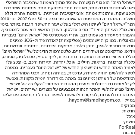
"ישראל היום" הוא גוף תקשורת שנוסד מתוך האמונה שהציבור הישראלי
ראוי לעיתונות טובה יותר, מאוזנת יותר ומדויקת יותר. עיתונות שמדברת
ולא צועקת. עיתונות אמינה, אובייקטיבית ועניינית. עיתונות אחרת וללא
תשלום. המהדורה המודפסת הראשונה פורסמה ב-30 ביולי 2007, וב-2010
הפך "ישראל היום" לעיתון הישראלי בעל שיעור החשיפה הגבוה ביותר בימי
חול. מו"ל העיתון היא ד"ר מרים אדלסון. העורך הראשי הוא עמר לחמנוביץ,
והעורך המייסד הוא עמוס רגב. אתרי האינטרנט של "ישראל היום" בעברית
ובאנגלית, כמו כן היישומונים (אפליקציות) לאנדרואיד ול-iOS, מציגים
חדשות מסביב לשעון, תוכן בלעדי, מבזקים ועדכונים, ניתוחים ופרשנויות,
וידיאו, פודקאסטים ושידורים חיים. פלטפורמות הדיגיטל של "ישראל היום"
כוללות ערוצי חדשות ודעות, תרבות ובידור, לייף סטייל, טכנולוגיה, ספורט,
כלכלה וצרכנות, בריאות, חיילים, אוכל, יהדות, תיירות ורכב. ב-2021 עלו
לאוויר האתר החדש והיישומון החדש של "ישראל היום" בעברית, במטרה
לספק לגולשים חוויה מהירה, עדכנית, בטוחה ונוחה. תכני המהדורה
המודפסת של העיתון זמינים גם באתר, במהדורה יומית מקוונת, ואפשר
לקבל אותם גם בניוזלטר. מועדון ההטבות הייחודי "הקליקה של ישראל
היום" מציע לגולשי האתר הנחות ומבצעים על מוצרים ושירותים. ישראל
היום פתוח להערות, לביקורת ולהצעות לשיפור מקהל הקוראים. פנו אלינו
במייל hayom@israelhayom.co.il.
מבזקים
חדשות
אוכל
תשחץ
ForReal
תרבות