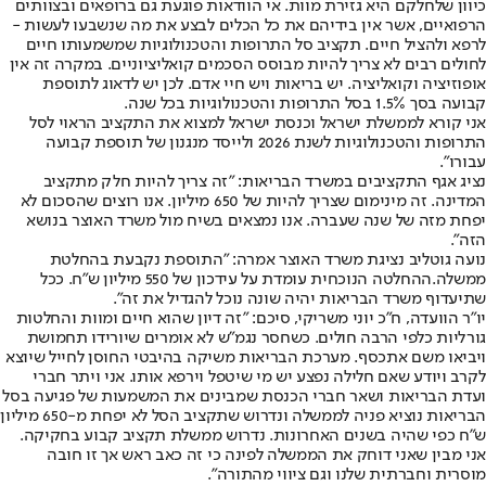
כיוון שלחלקם היא גזירת מוות. אי הוודאות פוגעת גם ברופאים ובצוותים
הרפואיים, אשר אין בידיהם את כל הכלים לבצע את מה שנשבעו לעשות -
לרפא ולהציל חיים. תקציב סל התרופות והטכנולוגיות שמשמעותו חיים
לחולים רבים לא צריך להיות מבוסס הסכמים קואליציוניים. במקרה זה אין
אופוזיציה וקואליציה. יש בריאות ויש חיי אדם. לכן יש לדאוג לתוספת
קבועה בסך 1.5% בסל התרופות והטכנולוגיות בכל שנה.
אני קורא לממשלת ישראל וכנסת ישראל למצוא את התקציב הראוי לסל
התרופות והטכנולוגיות לשנת 2026 ולייסד מנגנון של תוספת קבועה
עבורו".
נציג אגף התקציבים במשרד הבריאות: "זה צריך להיות חלק מתקציב
המדינה. זה מינימום שצריך להיות של 650 מיליון. אנו רוצים שהסכום לא
יפחת מזה של שנה שעברה. אנו נמצאים בשיח מול משרד האוצר בנושא
הזה".
נועה גוטליב נציגת משרד האוצר אמרה: "התוספת נקבעת בהחלטת
ממשלה.ההחלטה הנוכחית עומדת על עידכון של 550 מיליון ש"ח. ככל
שתיעדוף משרד הבריאות יהיה שונה נוכל להגדיל את זה".
יו"ר הוועדה, ח"כ יוני משריקי, סיכם: "זה דיון שהוא חיים ומוות והחלטות
גורליות כלפי הרבה חולים. כשחסר נגמ"ש לא אומרים שיורידו תחמושת
ויביאו משם אתכסף. מערכת הבריאות משיקה בהיבטי החוסן לחייל שיוצא
לקרב ויודע שאם חלילה נפצע יש מי שיטפל וירפא אותו. אני ויתר חברי
ועדת הבריאות ושאר חברי הכנסת שמבינים את המשמעות של פגיעה בסל
הבריאות נוציא פניה לממשלה ונדרוש שתקציב הסל לא יפחת מ-650 מיליון
ש"ח כפי שהיה בשנים האחרונות. נדרוש ממשלת תקציב קבוע בחקיקה.
אני מבין שאני דוחק את הממשלה לפינה כי זה כאב ראש אך זו חובה
מוסרית וחברתית שלנו וגם ציווי מהתורה".