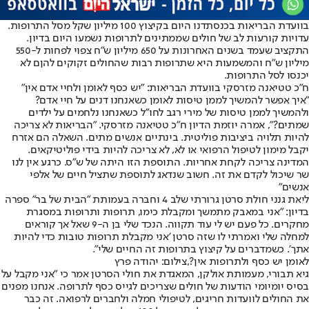
בוועדת הבריאות בכנסת
דנו היום בקיצוץ 100 מיליון שקל מסל התרופות
.
עדויות קורעות לב של חולים שממתינים לתרופות נשמעו היום בדיון.
התקציב שעמד בשנים האחרונות על 650 מיליון ש"ח צפוי לפחות ל-550
מיליון ש"ח והמשמעות היא שתרופות רבות שהחולים זקוקים להןם לא
יכנסו לסל התרופות.
ח"כ טטיאנה מזרסקי בוועדת הבריאות: "יש כסף לאומן ולחיי אדם אין"
"איך אפשר להמשיך לממן טיסות לאומן כשאנחנו דנים על חיי אדם?
ולהמשיך לממן טיסות של מירי רגב לחו"ל כשאנחנו נלחמים על ילדים
שמתים?", אמרה יוזמת הדיון ח"כ טטיאנה מזרסקי. "הבריאות לא צריכה
להיות תלויה ביציבות פוליטית. בינתיים אנשים מתים. השאלה הם אזרח
יקבל מימון לטיפול הרפואי או לא, לא צריכה להיות בידי פוליטיקאים.
המדינה צריכה לקחת אחריות. התוספת הזו היתה של ש"ס. כרגע אין לנו
שר שיכול לקדם את זה. חשוב שנדאג לתוספת שתציל חיים של אלפי
אנשים"
ליאת גנני חולת סרטן גרורתי שלב 4 וחברה בעמותת "הבית של בר" ספרה
בדיון: "אני במאבק מתמשך ומקבלת כימו, תרופות ותרופות במסגרת
מחקרים. כל פעם יש לי עוד תקווה. הנכד שלי בן ה-9 שאל אך קוראים
למחלה שלי ואמרתי לו שזה סרטן 'אני מקבלת תרופות טובות כדי להיות
אתך'. כשמדברים על קיצוץ בתרופות זה החיים שלי".
לאומן יש כסף ולתרופות אין?,צילום: יהודה פרץ
גיא תבורי, מעמותת אולקן, המאגדת את חולי הסרטן אמר כי "אני מקבל על
בסיס יומיומי הודעות של חולים שצריכים לגייס כסף לתרופה. אנחנו מפנים
את החולים לוועדות חריגים, לטיפולי חמלה ולחברים לרפואה. זה כבר