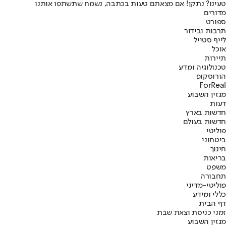
טעינו? נתקן! אם מצאתם טעות בכתבה, נשמח שתשתפו אותנו
מדורים
ספורט
תרבות ובידור
לייף סטייל
אוכל
תיירות
טכנולוגיה ומדע
הורוסקופ
ForReal
מגזין השבוע
דעות
חדשות בארץ
חדשות בעולם
פוליטי
ביטחוני
חינוך
בריאות
משפט
תחבורה
פוליטי-מדיני
כללי ומידע
דף הבית
זמני כניסת וצאת שבת
מגזין השבוע