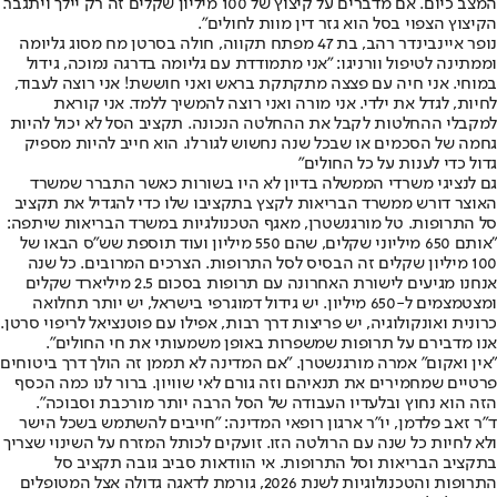
המצב כיום. אם מדברים על קיצוץ של 100 מיליון שקלים זה רק יילך ויתגבר.
הקיצוץ הצפוי בסל הוא גזר דין מוות לחולים".
נופר איינבינדר רהב, בת 47 מפתח תקווה, חולה בסרטן מח מסוג גליומה
וממתינה לטיפול וורניגו: "אני מתמודדת עם גליומה בדרגה נמוכה, גידול
במוחי. אני חיה עם פצצה מתקתקת בראש ואני חוששת! אני רוצה לעבוד,
לחיות, לגדל את ילדי. אני מורה ואני רוצה להמשיך ללמד. אני קוראת
למקבלי ההחלטות לקבל את ההחלטה הנכונה. תקציב הסל לא יכול להיות
גחמה של הסכמים או שבכל שנה נחשוש לגורלו. הוא חייב להיות מספיק
גדול כדי לענות על כל החולים"
גם לנציגי משרדי הממשלה בדיון לא היו בשורות כאשר התברר שמשרד
האוצר דורש ממשרד הבריאות לקצץ בתקציבו שלו כדי להגדיל את תקציב
סל התרופות. טל מורגנשטרן, מאגף הטכנולגיות במשרד הבריאות שיתפה:
"אותם 650 מיליוני שקלים, שהם 550 מיליון ועוד תוספת שש"ס הבאו של
100 מיליון שקלים זה הבסיס לסל התרופות. הצרכים המרובים. כל שנה
אנחנו מגיעים לישורת האחרונה עם תרופות בסכום 2.5 מיליארד שקלים
ומצטמצמים ל-650 מיליון. יש גידול דמוגרפי בישראל, יש יותר תחלואה
כרונית ואונקולוגיה, יש פריצות דרך רבות, אפילו עם פוטנציאל לריפוי סרטן.
אנו מדבירם על תרופות שמשפרות באופן משמעותי את חי החולים".
"אין ואקום" אמרה מורגנשטרן. "אם המדינה לא תממן זה הולך דרך ביטוחים
פרטיים שמחמירים את תנאיהם וזה גורם לאי שוויון. ברור לנו כמה הכסף
הזה הוא נחוץ ובלעדיו העבודה של הסל הרבה יותר מורכבת וסבוכה".
ד"ר זאב פלדמן, יו"ר ארגון רופאי המדינה: "חייבים להשתמש בשכל הישר
ולא לחיות כל שנה עם הרולטה הזו. זועקים לכותל המזרח על השינוי שצריך
בתקציב הבריאות וסל התרופות. אי הוודאות סביב גובה תקציב סל
התרופות והטכנולוגיות לשנת 2026, גורמת לדאגה גדולה אצל המטופלים