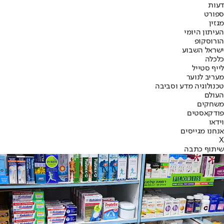
דעות
ספורט
מגזין
העיתון היומי
הורוסקופ
ישראל השבוע
כלכלה
לייף סטייל
מעריב לנוער
טכנולוגיה מדע וסביבה
העולם
משחקים
פודקאסטים
וידאו
אנחנו מגייסים
X
שיתוף כתבה