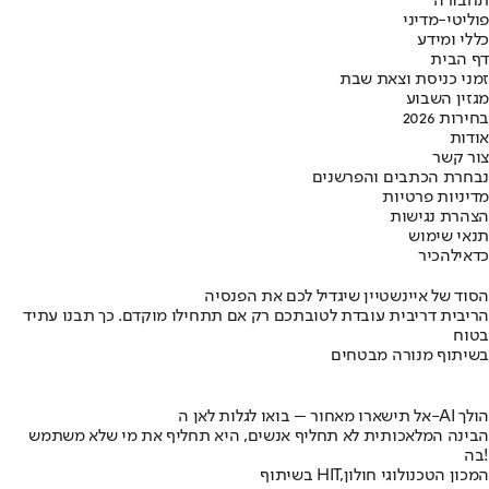
תחבורה
פוליטי-מדיני
כללי ומידע
דף הבית
זמני כניסת וצאת שבת
מגזין השבוע
בחירות 2026
אודות
צור קשר
נבחרת הכתבים והפרשנים
מדיניות פרטיות
הצהרת נגישות
תנאי שימוש
כדאי
להכיר
הסוד של איינשטיין שיגדיל לכם את הפנסיה
הריבית דריבית עובדת לטובתכם רק אם תתחילו מוקדם. כך תבנו עתיד
בטוח
בשיתוף מנורה מבטחים
אל תישארו מאחור – בואו לגלות לאן ה-AI הולך
הבינה המלאכותית לא תחליף אנשים, היא תחליף את מי שלא משתמש
בה!
בשיתוף HIT,המכון הטכנולוגי חולון