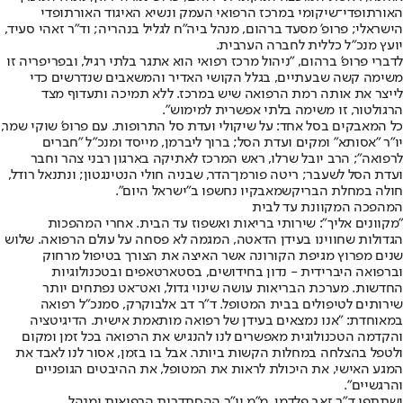
האורתופדי־שיקומי במרכז הרפואי העמק ונשיא האיגוד האורתופדי
הישראלי; פרופ' מסעד ברהום, מנהל ביה"ח לגליל בנהריה; וד"ר זאהי סעיד,
יועץ מנכ"ל כללית לחברה הערבית.
לדברי פרופ' ברהום, "ניהול מרכז רפואי הוא אתגר בלתי רגיל, ובפריפריה זו
משימה קשה שבעתיים, בגלל הקושי האדיר והמשאבים שנדרשים כדי
לייצר את אותה רמת הרפואה שיש במרכז. ללא תמיכה ותעדוף מצד
הרגולטור, זו משימה בלתי אפשרית למימוש".
כל המאבקים בסל אחד: על שיקולי ועדת סל התרופות. עם פרופ' שוקי שמר,
יו"ר "אסותא" ומקים ועדת הסל; ברוך ליברמן, מייסד ומנכ"ל "חברים
לרפואה"; הרב יובל שרלו, ראש המרכז לאתיקה בארגון רבני צהר וחבר
ועדת הסל לשעבר; ריטה פורמן־הדר, שבניה חולי הנטינגטון; ונתנאל רודל,
חולה במחלת הבריק
שמאבקיו נחשפו ב"ישראל היום"
.
המהפכה המקוונת עד לבית
"מקוונים אליך": שירותי בריאות ואשפוז עד הבית. אחרי המהפכות
הגדולות שחווינו בעידן הדאטה, המגמה לא פסחה על עולם הרפואה. שלוש
שנים מפרוץ מגיפת הקורונה אשר האיצה את הצורך בטיפול מרחוק
וברפואה היברידית - נדון בחידושים, בסטארטאפים ובטכנולוגיות
החדשות. מערכת הבריאות עושה שינוי גדול, ואט־אט נפתחים יותר
שירותים לטיפולים בבית המטופל. ד"ר דב אלבוקרק, סמנכ"ל רפואה
במאוחדת: "אנו נמצאים בעידן של רפואה מותאמת אישית. הדיגיטציה
והקדמה הטכנולוגית מאפשרים לנו להנגיש את הרפואה בכל זמן ומקום
ולטפל בהצלחה במחלות הקשות ביותר. אבל בו בזמן, אסור לנו לאבד את
המגע האישי, את היכולת לראות את המטופל, את ההיבטים הגופניים
והרגשיים".
ישתתפו ד"ר זאב פלדמן, מ"מ יו"ר ההסתדרות הרפואית ומנהל