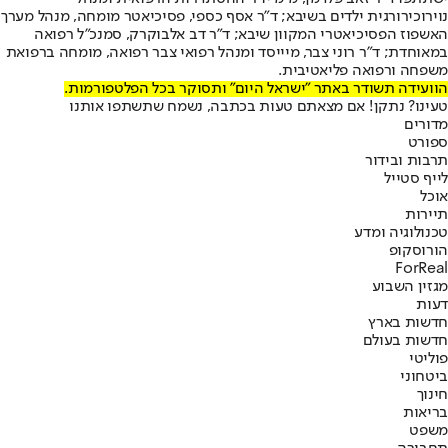
נוירוכירורגית ילדים בשיבא; ד"ר אסף כספי, פסיכיאטר מומחה, מנהל מערך
האשפוז הפסיכיאטרי המקוון שיבא; ד"ר דב אלבוקרק, סמנכ"ל רפואה
במאוחדת; ד"ר רוני צבר, מיייסד ומנהל רפואי צבר רפואה, מומחה ברפואת
משפחה ורפואה פליאטיבית.
הוועידה תשודר באתר "ישראל היום" ותסוקר בכל הפלטפורמות.
טעינו? נתקן! אם מצאתם טעות בכתבה, נשמח שתשתפו אותנו
מדורים
ספורט
תרבות ובידור
לייף סטייל
אוכל
תיירות
טכנולוגיה ומדע
הורוסקופ
ForReal
מגזין השבוע
דעות
חדשות בארץ
חדשות בעולם
פוליטי
ביטחוני
חינוך
בריאות
משפט