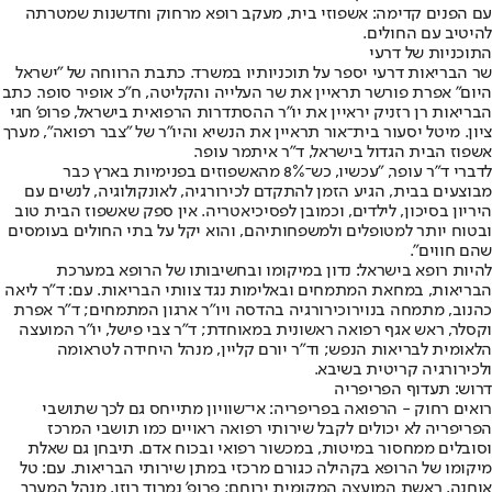
עם הפנים קדימה: אשפוזי בית, מעקב רופא מרחוק וחדשנות שמטרתה
להיטיב עם החולים.
התוכניות של דרעי
שר הבריאות דרעי יספר על תוכניותיו במשרד. כתבת הרווחה של "ישראל
היום" אפרת פורשר תראיין את שר העלייה והקליטה, ח"כ אופיר סופר. כתב
הבריאות רן רזניק יראיין את יו"ר ההסתדרות הרפואית בישראל, פרופ' חגי
ציון. מיטל יסעור בית־אור תראיין את הנשיא והיו"ר של "צבר רפואה", מערך
אשפוז הבית הגדול בישראל, ד"ר איתמר עופר.
לדברי ד"ר עופר, "עכשיו, כש־8% מהאשפוזים בפנימיות בארץ כבר
מבוצעים בבית, הגיע הזמן להתקדם לכירורגיה, לאונקולוגיה, לנשים עם
היריון בסיכון, לילדים, וכמובן לפסיכיאטריה. אין ספק שאשפוז הבית טוב
ובטוח יותר למטופלים ולמשפחותיהם, והוא יקל על בתי החולים בעומסים
שהם חווים".
להיות רופא בישראל: נדון במיקומו ובחשיבותו של הרופא במערכת
הבריאות, במחאת המתמחים ובאלימות נגד צוותי הבריאות. עם: ד"ר ליאה
כהנוב, מתמחה בנוירוכירורגיה בהדסה ויו"ר ארגון המתמחים; ד"ר אפרת
וקסלר, ראש אגף רפואה ראשונית במאוחדת; ד"ר צבי פישל, יו"ר המועצה
הלאומית לבריאות הנפש; וד"ר יורם קליין, מנהל היחידה לטראומה
ולכירורגיה קריטית בשיבא.
דרוש: תעדוף הפריפריה
רואים רחוק - הרפואה בפריפריה: אי־שוויון מתייחס גם לכך שתושבי
הפריפריה לא יכולים לקבל שירותי רפואה ראויים כמו תושבי המרכז
וסובלים ממחסור במיטות, במכשור רפואי ובכוח אדם. תיבחן גם שאלת
מיקומו של הרופא בקהילה כגורם מרכזי במתן שירותי הבריאות. עם: טל
אוחנה, ראשת המועצה המקומית ירוחם; פרופ' נמרוד רוזן, מנהל המערך