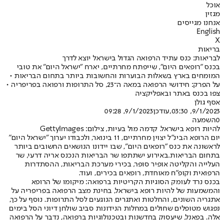
אוכל
מגזין
אנחנו מגייסים
English
X
בריאות
לבריאות: כנס עתיד הרפואה הגדול בישראל יוצא לדרך
בכנס "רופאים היום", שייפתח מחרתיים, יארח "ישראל היום" את טובי
המומחים בארץ בשאלות הבוערות והחשובות ביותר בתחום הבריאות •
על הפרק: חידושי הרפואה במאה ה־23, סל התרופות ורפואה בפריפריה •
צפו בכנס באתר ובאפליקציה
אסף גולן
9/1/2023, 03:30
,עודכן
9/1/2023, 09:28
0
השמעה
להיות רופא בישראל. קדמה מול בעיות, צילום: GettyImages
יום הרופא הבינ"ל יצוין מחרתיים, 11 בינואר, ולכבודו יערוך "ישראל היום"
לראשונה את כנס "רופאים היום", שבו יידונו הנושאים החשובים ביותר
בתחום הבריאות.
באירוע ישתתפו שר הבריאות הנכנס אריה דרעי, שר
העלייה והקליטה אופיר סופר, בכירי מערכת הבריאות, ההסתדרות
הרפואית וקופ"ח מאוחדת, רופאים בכירים, ועוד.
בכנס נרד לעומק הסוגיות הקריטיות ברפואה: מיקומו של הרופא
והמשמעות של להיות רופא בישראל, בחינת מצב הרפואה בפריפריה על
אתגריה השונים, והחלטות ואתגרים הנוגעים לסל התרופות. נוסף על כך,
נפגוש מטופלים שחולים במחלות הנידונות סביב שולחן דיוני הסל בימים
אלה. בפאנל, שיעסוק בחדשנות ובטכנולוגיות ברפואה, נדבר על הרפואה