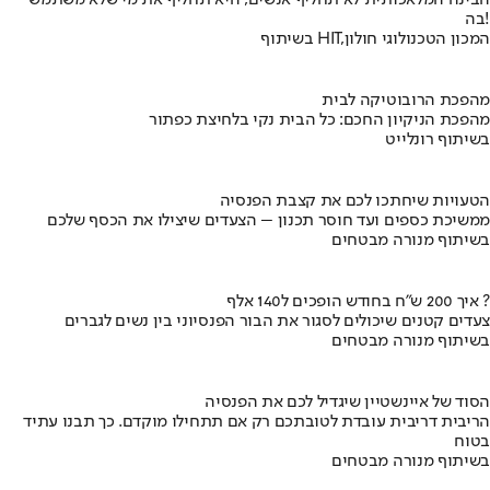
הבינה המלאכותית לא תחליף אנשים, היא תחליף את מי שלא משתמש
בה!
בשיתוף HIT,המכון הטכנולוגי חולון
מהפכת הרובוטיקה לבית
מהפכת הניקיון החכם: כל הבית נקי בלחיצת כפתור
בשיתוף רונלייט
הטעויות שיחתכו לכם את קצבת הפנסיה
ממשיכת כספים ועד חוסר תכנון – הצעדים שיצילו את הכסף שלכם
בשיתוף מנורה מבטחים
איך 200 ש"ח בחודש הופכים ל140 אלף ?
צעדים קטנים שיכולים לסגור את הבור הפנסיוני בין נשים לגברים
בשיתוף מנורה מבטחים
הסוד של איינשטיין שיגדיל לכם את הפנסיה
הריבית דריבית עובדת לטובתכם רק אם תתחילו מוקדם. כך תבנו עתיד
בטוח
בשיתוף מנורה מבטחים