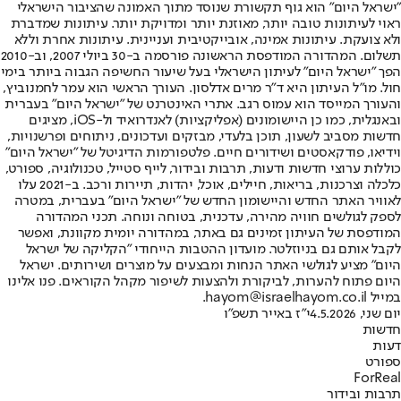
"ישראל היום" הוא גוף תקשורת שנוסד מתוך האמונה שהציבור הישראלי
ראוי לעיתונות טובה יותר, מאוזנת יותר ומדויקת יותר. עיתונות שמדברת
ולא צועקת. עיתונות אמינה, אובייקטיבית ועניינית. עיתונות אחרת וללא
תשלום. המהדורה המודפסת הראשונה פורסמה ב-30 ביולי 2007, וב-2010
הפך "ישראל היום" לעיתון הישראלי בעל שיעור החשיפה הגבוה ביותר בימי
חול. מו"ל העיתון היא ד"ר מרים אדלסון. העורך הראשי הוא עמר לחמנוביץ,
והעורך המייסד הוא עמוס רגב. אתרי האינטרנט של "ישראל היום" בעברית
ובאנגלית, כמו כן היישומונים (אפליקציות) לאנדרואיד ול-iOS, מציגים
חדשות מסביב לשעון, תוכן בלעדי, מבזקים ועדכונים, ניתוחים ופרשנויות,
וידיאו, פודקאסטים ושידורים חיים. פלטפורמות הדיגיטל של "ישראל היום"
כוללות ערוצי חדשות ודעות, תרבות ובידור, לייף סטייל, טכנולוגיה, ספורט,
כלכלה וצרכנות, בריאות, חיילים, אוכל, יהדות, תיירות ורכב. ב-2021 עלו
לאוויר האתר החדש והיישומון החדש של "ישראל היום" בעברית, במטרה
לספק לגולשים חוויה מהירה, עדכנית, בטוחה ונוחה. תכני המהדורה
המודפסת של העיתון זמינים גם באתר, במהדורה יומית מקוונת, ואפשר
לקבל אותם גם בניוזלטר. מועדון ההטבות הייחודי "הקליקה של ישראל
היום" מציע לגולשי האתר הנחות ומבצעים על מוצרים ושירותים. ישראל
היום פתוח להערות, לביקורת ולהצעות לשיפור מקהל הקוראים. פנו אלינו
במייל hayom@israelhayom.co.il.
יום שני, 4.5.2026
י"ז באייר תשפ"ו
חדשות
דעות
ספורט
ForReal
תרבות ובידור